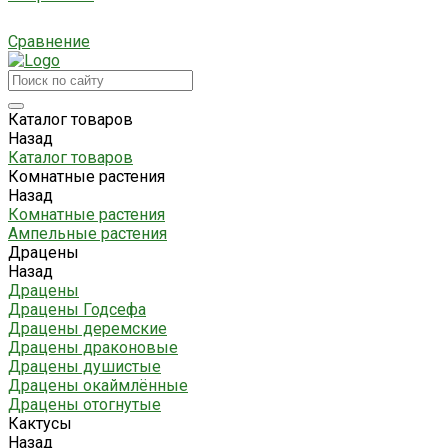
Сравнение
Каталог товаров
Назад
Каталог товаров
Комнатные растения
Назад
Комнатные растения
Ампельные растения
Драцены
Назад
Драцены
Драцены Годсефа
Драцены деремские
Драцены драконовые
Драцены душистые
Драцены окаймлённые
Драцены отогнутые
Кактусы
Назад