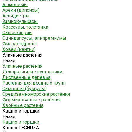
Аглаонемы
Ареки (дипсисы)
Аспидистры
Замиокулькасы
Крассулы, толстянки
Сансевиерии
Сциндапсусы, эпипремнумы
Филодендроны
Ховеи (кентии)
Уличные растения
Назад
Уличные растения
Декоративные кустарники
Лиственные деревья
Растения для входных групп
Самшиты (буксусы)
Средиземноморские растения
Формированные растения
Хвойные растения
Кашпо и горшки
Назад
Кашпо и горшки
Кашпо LECHUZA