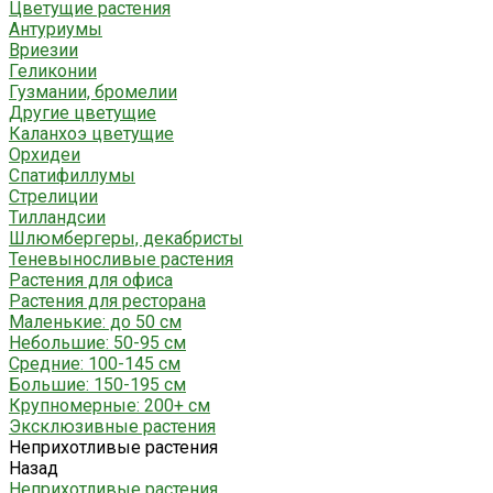
Цветущие растения
Антуриумы
Вриезии
Геликонии
Гузмании, бромелии
Другие цветущие
Каланхоэ цветущие
Орхидеи
Спатифиллумы
Стрелиции
Тилландсии
Шлюмбергеры, декабристы
Теневыносливые растения
Растения для офиса
Растения для ресторана
Маленькие: до 50 см
Небольшие: 50-95 см
Средние: 100-145 см
Большие: 150-195 см
Крупномерные: 200+ см
Эксклюзивные растения
Неприхотливые растения
Назад
Неприхотливые растения