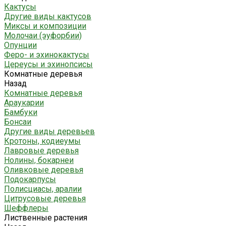
Кактусы
Другие виды кактусов
Миксы и композиции
Молочаи (эуфорбии)
Опунции
Феро- и эхинокактусы
Цереусы и эхинопсисы
Комнатные деревья
Назад
Комнатные деревья
Араукарии
Бамбуки
Бонсаи
Другие виды деревьев
Кротоны, кодиеумы
Лавровые деревья
Нолины, бокарнеи
Оливковые деревья
Подокарпусы
Полисциасы, аралии
Цитрусовые деревья
Шеффлеры
Лиственные растения