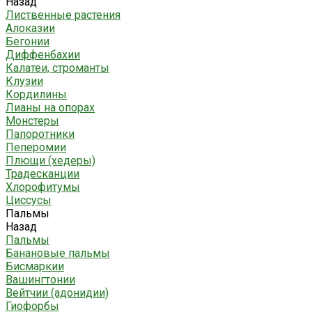
Назад
Лиственные растения
Алоказии
Бегонии
Диффенбахии
Калатеи, строманты
Клузии
Кордилины
Лианы на опорах
Монстеры
Папоротники
Пеперомии
Плющи (хедеры)
Традесканции
Хлорофитумы
Циссусы
Пальмы
Назад
Пальмы
Банановые пальмы
Бисмаркии
Вашингтонии
Вейтчии (адонидии)
Гиофорбы