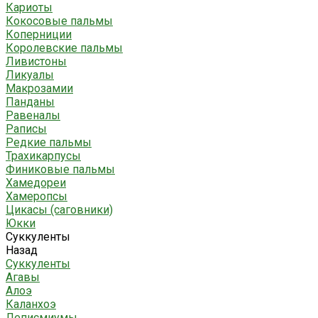
Кариоты
Кокосовые пальмы
Коперниции
Королевские пальмы
Ливистоны
Ликуалы
Макрозамии
Панданы
Равеналы
Раписы
Редкие пальмы
Трахикарпусы
Финиковые пальмы
Хамедореи
Хамеропсы
Цикасы (саговники)
Юкки
Суккуленты
Назад
Суккуленты
Агавы
Алоэ
Каланхоэ
Леписмиумы