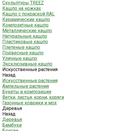
Скульптуры TREEZ
Кашпо на ножках
Кашпо с покраской RAL
Керамические кашпо
Композитные кашпо
Металлические кашпо
Натуральные кашпо
Пластиковые кашпо
Плетеные кашпо
Подвесные кашпо
Уличные кашпо
Эксклюзивные кашпо
Искусственные растения
Назад
Искусственные растения
Ампельные растения
Букеты и композиции
Ветки, листья, корни, коряги
Газонные коврики и мох
Деревья
Назад
Деревья
Бамбуки
Бонсаи