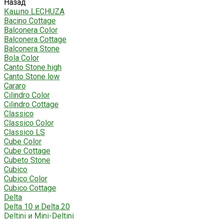
Назад
Кашпо LECHUZA
Bacino Cottage
Balconera Color
Balconera Cottage
Balconera Stone
Bola Color
Canto Stone high
Canto Stone low
Cararo
Cilindro Color
Cilindro Cottage
Classico
Classico Color
Classico LS
Cube Color
Cube Cottage
Cubeto Stone
Cubico
Cubico Color
Cubico Cottage
Delta
Delta 10 и Delta 20
Deltini и Mini-Deltini