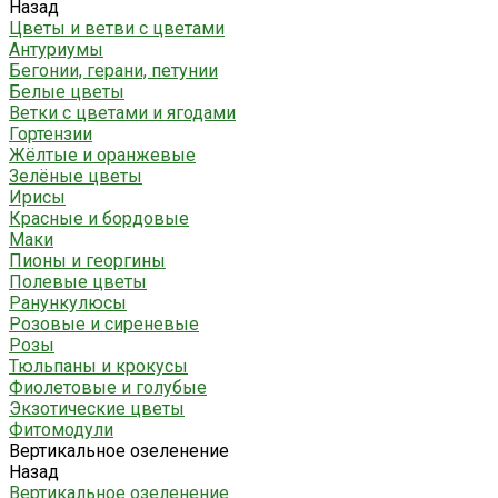
Назад
Цветы и ветви с цветами
Антуриумы
Бегонии, герани, петунии
Белые цветы
Ветки с цветами и ягодами
Гортензии
Жёлтые и оранжевые
Зелёные цветы
Ирисы
Красные и бордовые
Маки
Пионы и георгины
Полевые цветы
Ранункулюсы
Розовые и сиреневые
Розы
Тюльпаны и крокусы
Фиолетовые и голубые
Экзотические цветы
Фитомодули
Вертикальное озеленение
Назад
Вертикальное озеленение