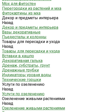
Мох для фитостен
Перегородки из растений и мха
Фитокартины из мха
Декор и предметы интерьера
Назад
Декор и предметы интерьера
Вазы декоративные
Пьедесталы и колонны
Товары для пересадки и ухода
Назад
Товары для пересадки и ухода
Вставки в кашпо
Декоративная галька
Дренаж, субстраты, грунт
Дренажные трубки
Индикаторы уровня воды
Технические горшки
Услуги по озеленению
Назад
Услуги по озеленению
Озеленение живыми растениями
Назад
Озеленение живыми растениями