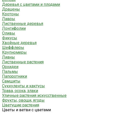
Деревья с цветами и плодами
Драцены
Кротоны
Лавры
Лиственные деревья
Лонгифолии
Оливы
Фикусы
Хвойные деревья
Шеффлеры
Крупномеры
Лианы
Лиственные растения
Орхидеи
Пальмы
Папоротники
Самшиты
Суккуленты и кактусы
Трава, осока, злаки
Уличные растения искусственные
Фрукты, овощи, ягоды
Цветущие растения
Цветы и ветви с цветами