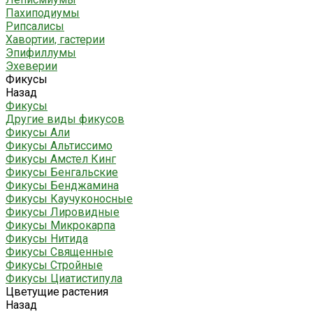
Пахиподиумы
Рипсалисы
Хавортии, гастерии
Эпифиллумы
Эхеверии
Фикусы
Назад
Фикусы
Другие виды фикусов
Фикусы Али
Фикусы Альтиссимо
Фикусы Амстел Кинг
Фикусы Бенгальские
Фикусы Бенджамина
Фикусы Каучуконосные
Фикусы Лировидные
Фикусы Микрокарпа
Фикусы Нитида
Фикусы Священные
Фикусы Стройные
Фикусы Циатистипула
Цветущие растения
Назад