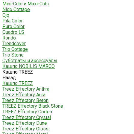
Mini-Cubi и Maxi-Cubi
Nido Cottage
Ojo
Pila Color
Puro Color
Quadro LS
Rondo
Trendcover
Trio Cottage
Trio Stone
Субстраты и аксессуары
Кашпо NOBILIS MARCO
Кашпо TREEZ
Назад
Кашпо TREEZ
Treez Effectory Anthra
Treez Effectory Aura
Treez Effectory Beton
TREEZ Effectory Black Stone
TREEZ Effectory Corten
Treez Effectory Crystal
Treez Effectory Dune
Treez Effectory Gloss