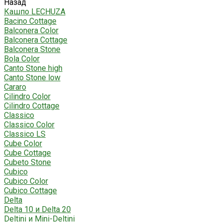
Назад
Кашпо LECHUZA
Bacino Cottage
Balconera Color
Balconera Cottage
Balconera Stone
Bola Color
Canto Stone high
Canto Stone low
Cararo
Cilindro Color
Cilindro Cottage
Classico
Classico Color
Classico LS
Cube Color
Cube Cottage
Cubeto Stone
Cubico
Cubico Color
Cubico Cottage
Delta
Delta 10 и Delta 20
Deltini и Mini-Deltini