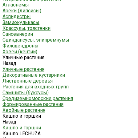
Аглаонемы
Ареки (дипсисы)
Аспидистры
Замиокулькасы
Крассулы, толстянки
Сансевиерии
Сциндапсусы, эпипремнумы
Филодендроны
Ховеи (кентии)
Уличные растения
Назад
Уличные растения
Декоративные кустарники
Лиственные деревья
Растения для входных групп
Самшиты (буксусы)
Средиземноморские растения
Формированные растения
Хвойные растения
Кашпо и горшки
Назад
Кашпо и горшки
Кашпо LECHUZA