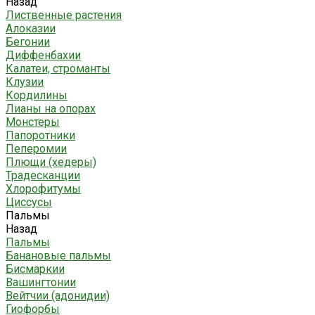
Назад
Лиственные растения
Алоказии
Бегонии
Диффенбахии
Калатеи, строманты
Клузии
Кордилины
Лианы на опорах
Монстеры
Папоротники
Пеперомии
Плющи (хедеры)
Традесканции
Хлорофитумы
Циссусы
Пальмы
Назад
Пальмы
Банановые пальмы
Бисмаркии
Вашингтонии
Вейтчии (адонидии)
Гиофорбы