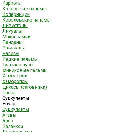
Кариоты
Кокосовые пальмы
Коперниции
Королевские пальмы
Ливистоны
Ликуалы
Макрозамии
Панданы
Равеналы
Раписы
Редкие пальмы
Трахикарпусы
Финиковые пальмы
Хамедореи
Хамеропсы
Цикасы (саговники)
Юкки
Суккуленты
Назад
Суккуленты
Агавы
Алоэ
Каланхоэ
Леписмиумы