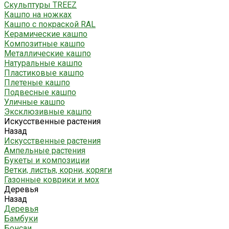
Скульптуры TREEZ
Кашпо на ножках
Кашпо с покраской RAL
Керамические кашпо
Композитные кашпо
Металлические кашпо
Натуральные кашпо
Пластиковые кашпо
Плетеные кашпо
Подвесные кашпо
Уличные кашпо
Эксклюзивные кашпо
Искусственные растения
Назад
Искусственные растения
Ампельные растения
Букеты и композиции
Ветки, листья, корни, коряги
Газонные коврики и мох
Деревья
Назад
Деревья
Бамбуки
Бонсаи