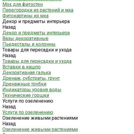
Мох для фитостен
Перегородки из растений и мха
Фитокартины из мха
Декор и предметы интерьера
Назад
Декор и предметы интерьера
Вазы декоративные
Пьедесталы и колонны
Товары для пересадки и ухода
Назад
Товары для пересадки и ухода
Вставки в кашпо
Декоративная галька
Дренаж, субстраты, грунт
Дренажные трубки
Индикаторы уровня воды
Технические горшки
Услуги по озеленению
Назад
Услуги по озеленению
Озеленение живыми растениями
Назад
Озеленение живыми растениями