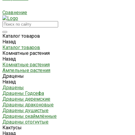
Сравнение
Каталог товаров
Назад
Каталог товаров
Комнатные растения
Назад
Комнатные растения
Ампельные растения
Драцены
Назад
Драцены
Драцены Годсефа
Драцены деремские
Драцены драконовые
Драцены душистые
Драцены окаймлённые
Драцены отогнутые
Кактусы
Назад