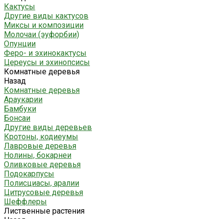
Кактусы
Другие виды кактусов
Миксы и композиции
Молочаи (эуфорбии)
Опунции
Феро- и эхинокактусы
Цереусы и эхинопсисы
Комнатные деревья
Назад
Комнатные деревья
Араукарии
Бамбуки
Бонсаи
Другие виды деревьев
Кротоны, кодиеумы
Лавровые деревья
Нолины, бокарнеи
Оливковые деревья
Подокарпусы
Полисциасы, аралии
Цитрусовые деревья
Шеффлеры
Лиственные растения