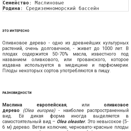
Семейство
: Маслиновые
Родина
: Средиземноморский бассейн
ЭТО ИНТЕРЕСНО
Оливковое дерево - одно из древнейших культурных
растений, очень долговечное, - живет до 1000 лет. В
плодах содержится 50-70% масла, известного под
названием оливкового, или прованского, которое
издавна используется в медицине и парфюмерии.
Плоды некоторых сортов употребляются в пищу.
РАЗНОВИДНОСТИ
Маслина европейская
, или
оливковое
дерево
(О
lea
europea
)
- наиболее распространенный
вид
.
Её дикая форма иногда выделяется в
самостоятельный вид –
О
lea
o
leaster
.
Это невысокое (5-
6 м) дерево. Ветви колючие; черновато-красные плоды