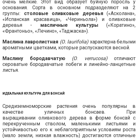
очень мелкие. Этот вид образует буйную поросль у
основания. Сорта в основном подразделяют на 2
группы:
столовые оливковые деревья
(«Асколана»,
«Испанская красавица», «Чериньола») и оливковые
деревья -
масличные культуры
(«Коратино»,
«Франтоньо», «Лечино», «Таджаска»).
Маслина лавролистная
(О.
laurifolia
)
характерна белыми
ароматными цветками, которые распускаются весной.
Маслину бородавчатую
(О
.
verrucosa
)
отличают
сероватые бородавчатые побеги и линейно-ланцетные
листья.
ИДЕАЛЬНАЯ КУЛЬТУРА ДЛЯ БОНСАЙ
Средиземноморские растения очень популярны в
качестве уличных бонсаев. При
выращивании оливкового дерева в форме бонсай с
перекрученным стволом, маленькими листьями и
устойчивостью его к неблагоприятным условиям роста
(мало земли, низкая влажность) достигаются отличные