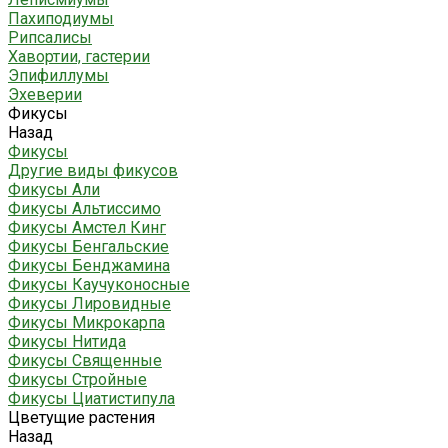
Пахиподиумы
Рипсалисы
Хавортии, гастерии
Эпифиллумы
Эхеверии
Фикусы
Назад
Фикусы
Другие виды фикусов
Фикусы Али
Фикусы Альтиссимо
Фикусы Амстел Кинг
Фикусы Бенгальские
Фикусы Бенджамина
Фикусы Каучуконосные
Фикусы Лировидные
Фикусы Микрокарпа
Фикусы Нитида
Фикусы Священные
Фикусы Стройные
Фикусы Циатистипула
Цветущие растения
Назад