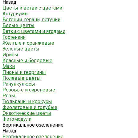
Назад
Цветы и ветви с цветами
Антуриумы
Бегонии, герани, петунии
Белые цветы
Ветки с цветами и ягодами
Гортензии
Жёлтые и оранжевые
Зелёные цветы
Ирисы
Красные и бордовые
Маки
Пионы и георгины
Полевые цветы
Ранункулюсы
Розовые и сиреневые
Розы
Тюльпаны и крокусы
Фиолетовые и голубые
Экзотические цветы
Фитомодули
Вертикальное озеленение
Назад
Вертикальное озеленение