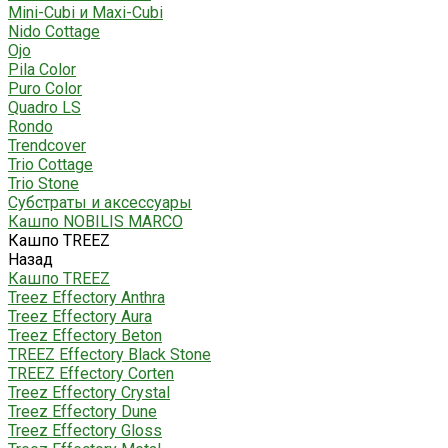
Mini-Cubi и Maxi-Cubi
Nido Cottage
Ojo
Pila Color
Puro Color
Quadro LS
Rondo
Trendcover
Trio Cottage
Trio Stone
Субстраты и аксессуары
Кашпо NOBILIS MARCO
Кашпо TREEZ
Назад
Кашпо TREEZ
Treez Effectory Anthra
Treez Effectory Aura
Treez Effectory Beton
TREEZ Effectory Black Stone
TREEZ Effectory Corten
Treez Effectory Crystal
Treez Effectory Dune
Treez Effectory Gloss