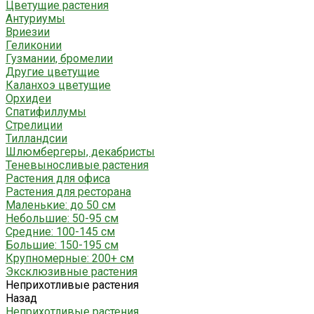
Цветущие растения
Антуриумы
Вриезии
Геликонии
Гузмании, бромелии
Другие цветущие
Каланхоэ цветущие
Орхидеи
Спатифиллумы
Стрелиции
Тилландсии
Шлюмбергеры, декабристы
Теневыносливые растения
Растения для офиса
Растения для ресторана
Маленькие: до 50 см
Небольшие: 50-95 см
Средние: 100-145 см
Большие: 150-195 см
Крупномерные: 200+ см
Эксклюзивные растения
Неприхотливые растения
Назад
Неприхотливые растения