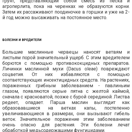
грунт, представляющий собой смесь из песка и
агроперлита, пока на черенках не образуются корни.
Затем их рассаживают поодиночке в горшки и уже на 2-
й год можно высаживать на постоянное место.
БОЛЕЗНИ И ВРЕДИТЕЛИ
Большие маслинные червецы наносят ветвям и
листьям порой значительный ущерб. С этим вредителем
борются с помощью противококцидных препаратов.
Личинки маслинной мухи (Dacus oleae) повреждают
соцветия. От них избавляются с помощью
соответствующих инсектицидных средств. На растениях,
пораженных грибным заболеванием - павлиньим
глазом, появляются серые пятна с желтой каймой,
сначала с красноватой, позже с бурой серединой. Листва
редеет, опадает. Парша маслин выглядит как
образовавшиеся на ветках капы, постепенно
увеличивающиеся в размерах, они вызывают гибель
веток. Значительное поражение этим заболеванием
очень опасно для растения. Эти болезни лечат
обработкой медьсодержащими фунгицидами.