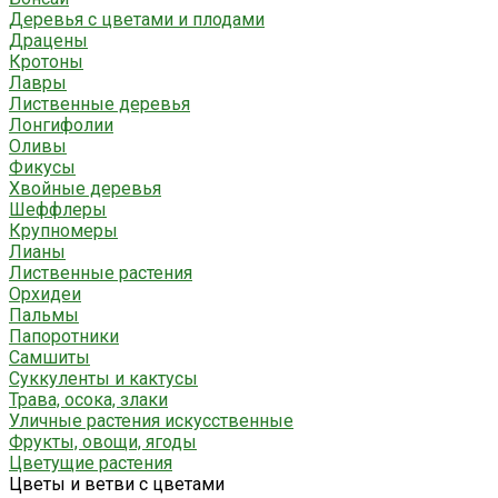
Деревья с цветами и плодами
Драцены
Кротоны
Лавры
Лиственные деревья
Лонгифолии
Оливы
Фикусы
Хвойные деревья
Шеффлеры
Крупномеры
Лианы
Лиственные растения
Орхидеи
Пальмы
Папоротники
Самшиты
Суккуленты и кактусы
Трава, осока, злаки
Уличные растения искусственные
Фрукты, овощи, ягоды
Цветущие растения
Цветы и ветви с цветами