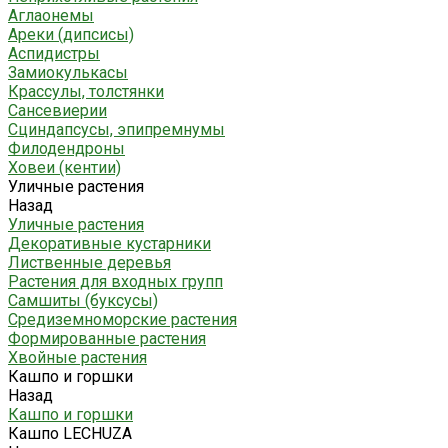
Аглаонемы
Ареки (дипсисы)
Аспидистры
Замиокулькасы
Крассулы, толстянки
Сансевиерии
Сциндапсусы, эпипремнумы
Филодендроны
Ховеи (кентии)
Уличные растения
Назад
Уличные растения
Декоративные кустарники
Лиственные деревья
Растения для входных групп
Самшиты (буксусы)
Средиземноморские растения
Формированные растения
Хвойные растения
Кашпо и горшки
Назад
Кашпо и горшки
Кашпо LECHUZA