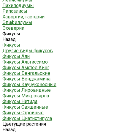
Пахиподиумы
Рипсалисы
Хавортии, гастерии
Эпифиллумы
Эхеверии
Фикусы
Назад
Фикусы
Другие виды фикусов
Фикусы Али
Фикусы Альтиссимо
Фикусы Амстел Кинг
Фикусы Бенгальские
Фикусы Бенджамина
Фикусы Каучуконосные
Фикусы Лировидные
Фикусы Микрокарпа
Фикусы Нитида
Фикусы Священные
Фикусы Стройные
Фикусы Циатистипула
Цветущие растения
Назад