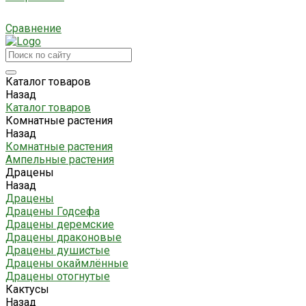
Сравнение
Каталог товаров
Назад
Каталог товаров
Комнатные растения
Назад
Комнатные растения
Ампельные растения
Драцены
Назад
Драцены
Драцены Годсефа
Драцены деремские
Драцены драконовые
Драцены душистые
Драцены окаймлённые
Драцены отогнутые
Кактусы
Назад