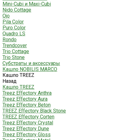
Mini-Cubi и Maxi-Cubi
Nido Cottage
Ojo
Pila Color
Puro Color
Quadro LS
Rondo
Trendcover
Trio Cottage
Trio Stone
Субстраты и аксессуары
Кашпо NOBILIS MARCO
Кашпо TREEZ
Назад
Кашпо TREEZ
Treez Effectory Anthra
Treez Effectory Aura
Treez Effectory Beton
TREEZ Effectory Black Stone
TREEZ Effectory Corten
Treez Effectory Crystal
Treez Effectory Dune
Treez Effectory Gloss