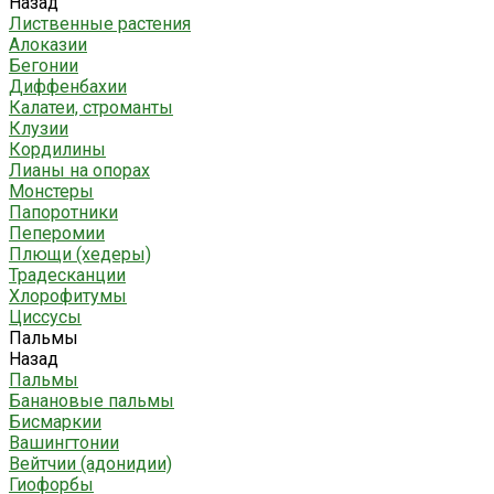
Назад
Лиственные растения
Алоказии
Бегонии
Диффенбахии
Калатеи, строманты
Клузии
Кордилины
Лианы на опорах
Монстеры
Папоротники
Пеперомии
Плющи (хедеры)
Традесканции
Хлорофитумы
Циссусы
Пальмы
Назад
Пальмы
Банановые пальмы
Бисмаркии
Вашингтонии
Вейтчии (адонидии)
Гиофорбы