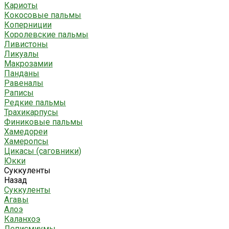
Кариоты
Кокосовые пальмы
Коперниции
Королевские пальмы
Ливистоны
Ликуалы
Макрозамии
Панданы
Равеналы
Раписы
Редкие пальмы
Трахикарпусы
Финиковые пальмы
Хамедореи
Хамеропсы
Цикасы (саговники)
Юкки
Суккуленты
Назад
Суккуленты
Агавы
Алоэ
Каланхоэ
Леписмиумы