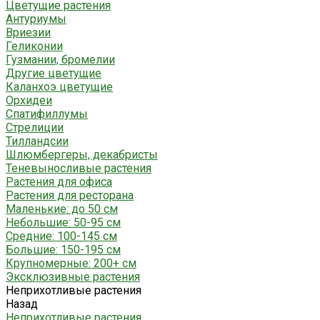
Цветущие растения
Антуриумы
Вриезии
Геликонии
Гузмании, бромелии
Другие цветущие
Каланхоэ цветущие
Орхидеи
Спатифиллумы
Стрелиции
Тилландсии
Шлюмбергеры, декабристы
Теневыносливые растения
Растения для офиса
Растения для ресторана
Маленькие: до 50 см
Небольшие: 50-95 см
Средние: 100-145 см
Большие: 150-195 см
Крупномерные: 200+ см
Эксклюзивные растения
Неприхотливые растения
Назад
Неприхотливые растения