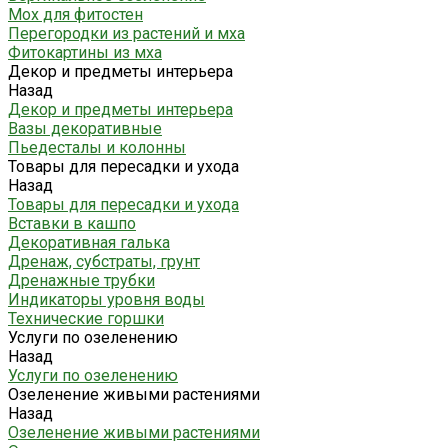
Мох для фитостен
Перегородки из растений и мха
Фитокартины из мха
Декор и предметы интерьера
Назад
Декор и предметы интерьера
Вазы декоративные
Пьедесталы и колонны
Товары для пересадки и ухода
Назад
Товары для пересадки и ухода
Вставки в кашпо
Декоративная галька
Дренаж, субстраты, грунт
Дренажные трубки
Индикаторы уровня воды
Технические горшки
Услуги по озеленению
Назад
Услуги по озеленению
Озеленение живыми растениями
Назад
Озеленение живыми растениями