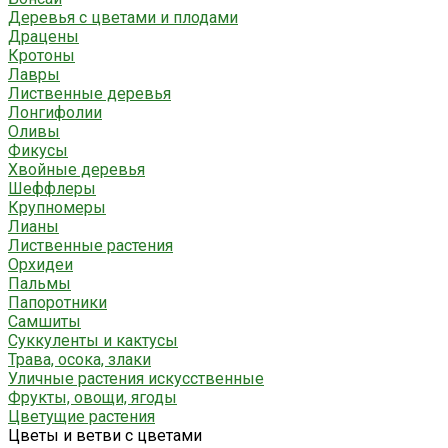
Деревья с цветами и плодами
Драцены
Кротоны
Лавры
Лиственные деревья
Лонгифолии
Оливы
Фикусы
Хвойные деревья
Шеффлеры
Крупномеры
Лианы
Лиственные растения
Орхидеи
Пальмы
Папоротники
Самшиты
Суккуленты и кактусы
Трава, осока, злаки
Уличные растения искусственные
Фрукты, овощи, ягоды
Цветущие растения
Цветы и ветви с цветами