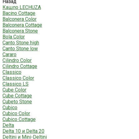
Назад
Кашпо LECHUZA
Bacino Cottage
Balconera Color
Balconera Cottage
Balconera Stone
Bola Color
Canto Stone high
Canto Stone low
Cararo
Cilindro Color
Cilindro Cottage
Classico
Classico Color
Classico LS
Cube Color
Cube Cottage
Cubeto Stone
Cubico
Cubico Color
Cubico Cottage
Delta
Delta 10 и Delta 20
Deltini и Mini-Deltini