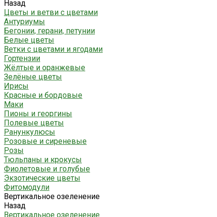
Назад
Цветы и ветви с цветами
Антуриумы
Бегонии, герани, петунии
Белые цветы
Ветки с цветами и ягодами
Гортензии
Жёлтые и оранжевые
Зелёные цветы
Ирисы
Красные и бордовые
Маки
Пионы и георгины
Полевые цветы
Ранункулюсы
Розовые и сиреневые
Розы
Тюльпаны и крокусы
Фиолетовые и голубые
Экзотические цветы
Фитомодули
Вертикальное озеленение
Назад
Вертикальное озеленение