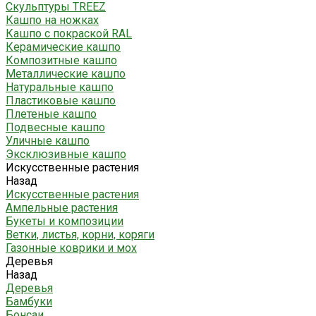
Скульптуры TREEZ
Кашпо на ножках
Кашпо с покраской RAL
Керамические кашпо
Композитные кашпо
Металлические кашпо
Натуральные кашпо
Пластиковые кашпо
Плетеные кашпо
Подвесные кашпо
Уличные кашпо
Эксклюзивные кашпо
Искусственные растения
Назад
Искусственные растения
Ампельные растения
Букеты и композиции
Ветки, листья, корни, коряги
Газонные коврики и мох
Деревья
Назад
Деревья
Бамбуки
Бонсаи