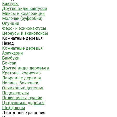
Кактусы
Другие виды кактусов
Миксы и композиции
Молочаи (эуфорбии)
Опунции
Феро- и эхинокактусы
Цереусы и эхинопсисы
Комнатные деревья
Назад
Комнатные деревья
Араукарии
Бамбуки
Бонсаи
Другие виды деревьев
Кротоны, кодиеумы
Лавровые деревья
Нолины, бокарнеи
Оливковые деревья
Подокарпусы
Полисциасы, аралии
Цитрусовые деревья
Шеффлеры
Лиственные растения