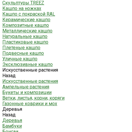
Скульптуры TREEZ
Кашпо на ножках
Кашпо с покраской RAL
Керамические кашпо
Композитные кашпо
Металлические кашпо
Натуральные кашпо
Пластиковые кашпо
Плетеные кашпо
Подвесные кашпо
Уличные кашпо
Эксклюзивные кашпо
Искусственные растения
Назад
Искусственные растения
Ампельные растения
Букеты и композиции
Ветки, листья, корни, коряги
Газонные коврики и мох
Деревья
Назад
Деревья
Бамбуки
Бонсаи