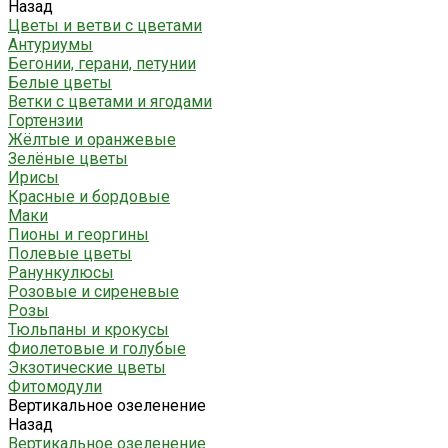
Назад
Цветы и ветви с цветами
Антуриумы
Бегонии, герани, петунии
Белые цветы
Ветки с цветами и ягодами
Гортензии
Жёлтые и оранжевые
Зелёные цветы
Ирисы
Красные и бордовые
Маки
Пионы и георгины
Полевые цветы
Ранункулюсы
Розовые и сиреневые
Розы
Тюльпаны и крокусы
Фиолетовые и голубые
Экзотические цветы
Фитомодули
Вертикальное озеленение
Назад
Вертикальное озеленение