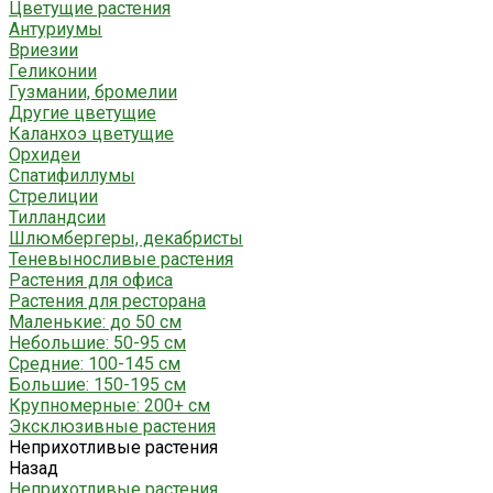
Цветущие растения
Антуриумы
Вриезии
Геликонии
Гузмании, бромелии
Другие цветущие
Каланхоэ цветущие
Орхидеи
Спатифиллумы
Стрелиции
Тилландсии
Шлюмбергеры, декабристы
Теневыносливые растения
Растения для офиса
Растения для ресторана
Маленькие: до 50 см
Небольшие: 50-95 см
Средние: 100-145 см
Большие: 150-195 см
Крупномерные: 200+ см
Эксклюзивные растения
Неприхотливые растения
Назад
Неприхотливые растения