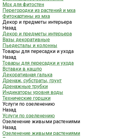
Мох для фитостен
Перегородки из растений и мха
Фитокартины из мха
Декор и предметы интерьера
Назад
Декор и предметы интерьера
Вазы декоративные
Пьедесталы и колонны
Товары для пересадки и ухода
Назад
Товары для пересадки и ухода
Вставки в кашпо
Декоративная галька
Дренаж, субстраты, грунт
Дренажные трубки
Индикаторы уровня воды
Технические горшки
Услуги по озеленению
Назад
Услуги по озеленению
Озеленение живыми растениями
Назад
Озеленение живыми растениями