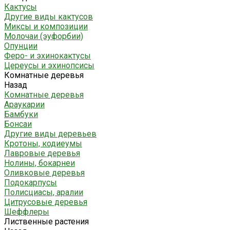
Кактусы
Другие виды кактусов
Миксы и композиции
Молочаи (эуфорбии)
Опунции
Феро- и эхинокактусы
Цереусы и эхинопсисы
Комнатные деревья
Назад
Комнатные деревья
Араукарии
Бамбуки
Бонсаи
Другие виды деревьев
Кротоны, кодиеумы
Лавровые деревья
Нолины, бокарнеи
Оливковые деревья
Подокарпусы
Полисциасы, аралии
Цитрусовые деревья
Шеффлеры
Лиственные растения