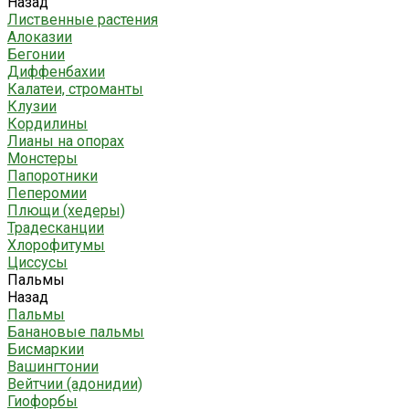
Назад
Лиственные растения
Алоказии
Бегонии
Диффенбахии
Калатеи, строманты
Клузии
Кордилины
Лианы на опорах
Монстеры
Папоротники
Пеперомии
Плющи (хедеры)
Традесканции
Хлорофитумы
Циссусы
Пальмы
Назад
Пальмы
Банановые пальмы
Бисмаркии
Вашингтонии
Вейтчии (адонидии)
Гиофорбы