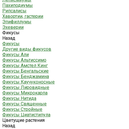
Пахиподиумы
Рипсалисы
Хавортии, гастерии
Эпифиллумы
Эхеверии
Фикусы
Назад
Фикусы
Другие виды фикусов
Фикусы Али
Фикусы Альтиссимо
Фикусы Амстел Кинг
Фикусы Бенгальские
Фикусы Бенджамина
Фикусы Каучуконосные
Фикусы Лировидные
Фикусы Микрокарпа
Фикусы Нитида
Фикусы Священные
Фикусы Стройные
Фикусы Циатистипула
Цветущие растения
Назад