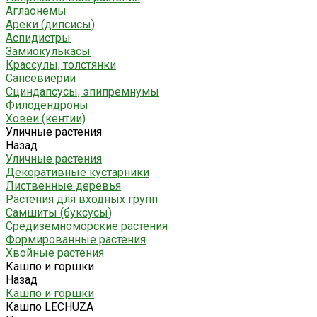
Аглаонемы
Ареки (дипсисы)
Аспидистры
Замиокулькасы
Крассулы, толстянки
Сансевиерии
Сциндапсусы, эпипремнумы
Филодендроны
Ховеи (кентии)
Уличные растения
Назад
Уличные растения
Декоративные кустарники
Лиственные деревья
Растения для входных групп
Самшиты (буксусы)
Средиземноморские растения
Формированные растения
Хвойные растения
Кашпо и горшки
Назад
Кашпо и горшки
Кашпо LECHUZA