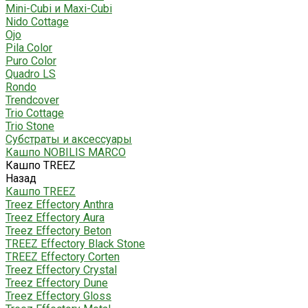
Mini-Cubi и Maxi-Cubi
Nido Cottage
Ojo
Pila Color
Puro Color
Quadro LS
Rondo
Trendcover
Trio Cottage
Trio Stone
Субстраты и аксессуары
Кашпо NOBILIS MARCO
Кашпо TREEZ
Назад
Кашпо TREEZ
Treez Effectory Anthra
Treez Effectory Aura
Treez Effectory Beton
TREEZ Effectory Black Stone
TREEZ Effectory Corten
Treez Effectory Crystal
Treez Effectory Dune
Treez Effectory Gloss