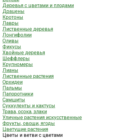
Деревья с цветами и плодами
Драцены
Кротоны
Лавры
Лиственные деревья
Лонгифолии
Оливы
Фикусы
Хвойные деревья
Шеффлеры
Крупномеры
Лианы
Лиственные растения
Орхидеи
Пальмы
Папоротники
Самшиты
Суккуленты и кактусы
Трава, осока, злаки
Уличные растения искусственные
Фрукты, овощи, ягоды
Цветущие растения
Цветы и ветви с цветами