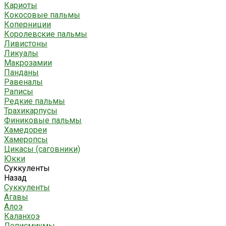
Кариоты
Кокосовые пальмы
Коперниции
Королевские пальмы
Ливистоны
Ликуалы
Макрозамии
Панданы
Равеналы
Раписы
Редкие пальмы
Трахикарпусы
Финиковые пальмы
Хамедореи
Хамеропсы
Цикасы (саговники)
Юкки
Суккуленты
Назад
Суккуленты
Агавы
Алоэ
Каланхоэ
Леписмиумы