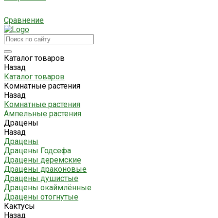
Сравнение
Каталог товаров
Назад
Каталог товаров
Комнатные растения
Назад
Комнатные растения
Ампельные растения
Драцены
Назад
Драцены
Драцены Годсефа
Драцены деремские
Драцены драконовые
Драцены душистые
Драцены окаймлённые
Драцены отогнутые
Кактусы
Назад