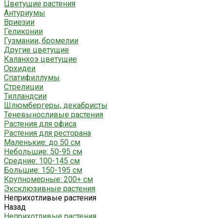
Цветущие растения
Антуриумы
Вриезии
Геликонии
Гузмании, бромелии
Другие цветущие
Каланхоэ цветущие
Орхидеи
Спатифиллумы
Стрелиции
Тилландсии
Шлюмбергеры, декабристы
Теневыносливые растения
Растения для офиса
Растения для ресторана
Маленькие: до 50 см
Небольшие: 50-95 см
Средние: 100-145 см
Большие: 150-195 см
Крупномерные: 200+ см
Эксклюзивные растения
Неприхотливые растения
Назад
Неприхотливые растения