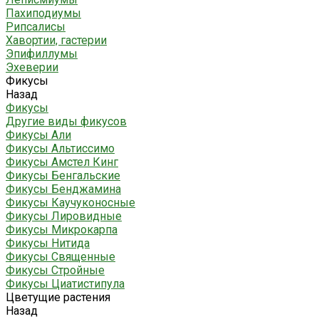
Пахиподиумы
Рипсалисы
Хавортии, гастерии
Эпифиллумы
Эхеверии
Фикусы
Назад
Фикусы
Другие виды фикусов
Фикусы Али
Фикусы Альтиссимо
Фикусы Амстел Кинг
Фикусы Бенгальские
Фикусы Бенджамина
Фикусы Каучуконосные
Фикусы Лировидные
Фикусы Микрокарпа
Фикусы Нитида
Фикусы Священные
Фикусы Стройные
Фикусы Циатистипула
Цветущие растения
Назад