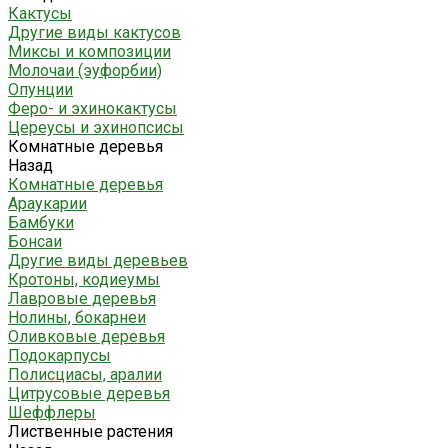
Кактусы
Другие виды кактусов
Миксы и композиции
Молочаи (эуфорбии)
Опунции
Феро- и эхинокактусы
Цереусы и эхинопсисы
Комнатные деревья
Назад
Комнатные деревья
Араукарии
Бамбуки
Бонсаи
Другие виды деревьев
Кротоны, кодиеумы
Лавровые деревья
Нолины, бокарнеи
Оливковые деревья
Подокарпусы
Полисциасы, аралии
Цитрусовые деревья
Шеффлеры
Лиственные растения