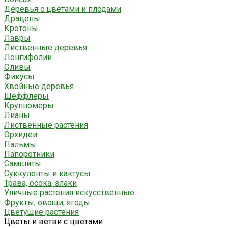
Деревья с цветами и плодами
Драцены
Кротоны
Лавры
Лиственные деревья
Лонгифолии
Оливы
Фикусы
Хвойные деревья
Шеффлеры
Крупномеры
Лианы
Лиственные растения
Орхидеи
Пальмы
Папоротники
Самшиты
Суккуленты и кактусы
Трава, осока, злаки
Уличные растения искусственные
Фрукты, овощи, ягоды
Цветущие растения
Цветы и ветви с цветами