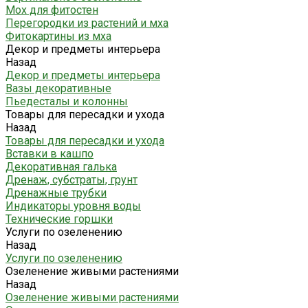
Мох для фитостен
Перегородки из растений и мха
Фитокартины из мха
Декор и предметы интерьера
Назад
Декор и предметы интерьера
Вазы декоративные
Пьедесталы и колонны
Товары для пересадки и ухода
Назад
Товары для пересадки и ухода
Вставки в кашпо
Декоративная галька
Дренаж, субстраты, грунт
Дренажные трубки
Индикаторы уровня воды
Технические горшки
Услуги по озеленению
Назад
Услуги по озеленению
Озеленение живыми растениями
Назад
Озеленение живыми растениями