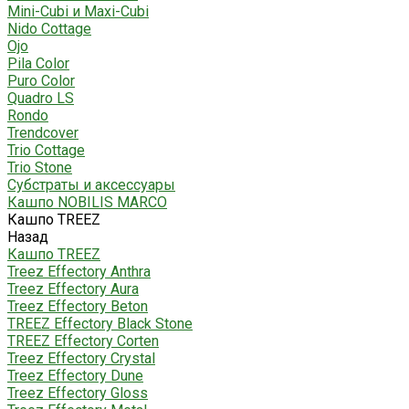
Mini-Cubi и Maxi-Cubi
Nido Cottage
Ojo
Pila Color
Puro Color
Quadro LS
Rondo
Trendcover
Trio Cottage
Trio Stone
Субстраты и аксессуары
Кашпо NOBILIS MARCO
Кашпо TREEZ
Назад
Кашпо TREEZ
Treez Effectory Anthra
Treez Effectory Aura
Treez Effectory Beton
TREEZ Effectory Black Stone
TREEZ Effectory Corten
Treez Effectory Crystal
Treez Effectory Dune
Treez Effectory Gloss