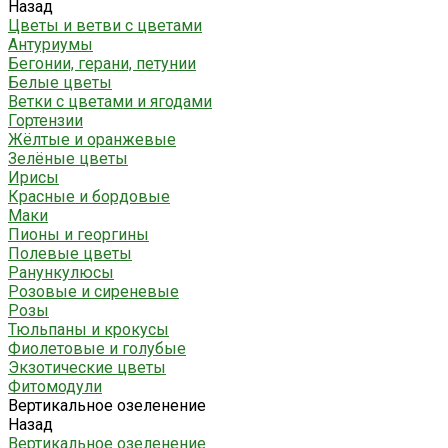
Назад
Цветы и ветви с цветами
Антуриумы
Бегонии, герани, петунии
Белые цветы
Ветки с цветами и ягодами
Гортензии
Жёлтые и оранжевые
Зелёные цветы
Ирисы
Красные и бордовые
Маки
Пионы и георгины
Полевые цветы
Ранункулюсы
Розовые и сиреневые
Розы
Тюльпаны и крокусы
Фиолетовые и голубые
Экзотические цветы
Фитомодули
Вертикальное озеленение
Назад
Вертикальное озеленение