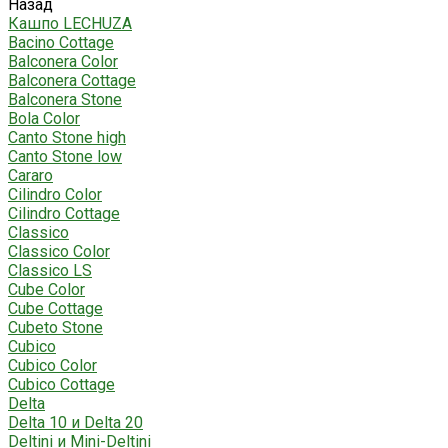
Назад
Кашпо LECHUZA
Bacino Cottage
Balconera Color
Balconera Cottage
Balconera Stone
Bola Color
Canto Stone high
Canto Stone low
Cararo
Cilindro Color
Cilindro Cottage
Classico
Classico Color
Classico LS
Cube Color
Cube Cottage
Cubeto Stone
Cubico
Cubico Color
Cubico Cottage
Delta
Delta 10 и Delta 20
Deltini и Mini-Deltini