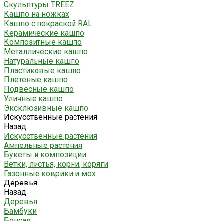
Скульптуры TREEZ
Кашпо на ножках
Кашпо с покраской RAL
Керамические кашпо
Композитные кашпо
Металлические кашпо
Натуральные кашпо
Пластиковые кашпо
Плетеные кашпо
Подвесные кашпо
Уличные кашпо
Эксклюзивные кашпо
Искусственные растения
Назад
Искусственные растения
Ампельные растения
Букеты и композиции
Ветки, листья, корни, коряги
Газонные коврики и мох
Деревья
Назад
Деревья
Бамбуки
Бонсаи