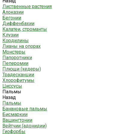
Назад
Лиственные растения
Алоказии
Бегонии
Диффенбахии
Калатеи, строманты
Клузии
Кордилины
Лианы на опорах
Монстеры
Папоротники
Пеперомии
Плющи (хедеры)
Традесканции
Хлорофитумы
Циссусы
Пальмы
Назад
Пальмы
Банановые пальмы
Бисмаркии
Вашингтонии
Вейтчии (адонидии)
Гиофорбы