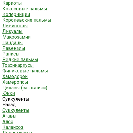
Кариоты
Кокосовые пальмы
Коперниции
Королевские пальмы
Ливистоны
Ликуалы
Макрозамии
Панданы
Равеналы
Раписы
Редкие пальмы
Трахикарпусы
Финиковые пальмы
Хамедореи
Хамеропсы
Цикасы (саговники)
Юкки
Суккуленты
Назад
Суккуленты
Агавы
Алоэ
Каланхоэ
Леписмиумы