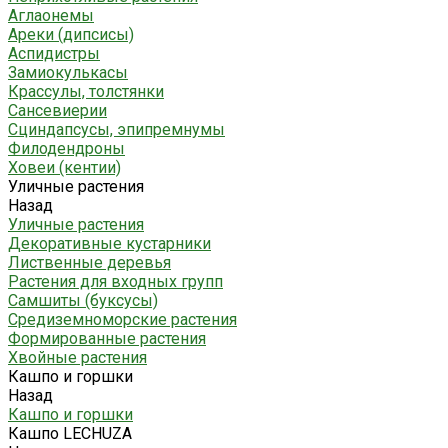
Аглаонемы
Ареки (дипсисы)
Аспидистры
Замиокулькасы
Крассулы, толстянки
Сансевиерии
Сциндапсусы, эпипремнумы
Филодендроны
Ховеи (кентии)
Уличные растения
Назад
Уличные растения
Декоративные кустарники
Лиственные деревья
Растения для входных групп
Самшиты (буксусы)
Средиземноморские растения
Формированные растения
Хвойные растения
Кашпо и горшки
Назад
Кашпо и горшки
Кашпо LECHUZA