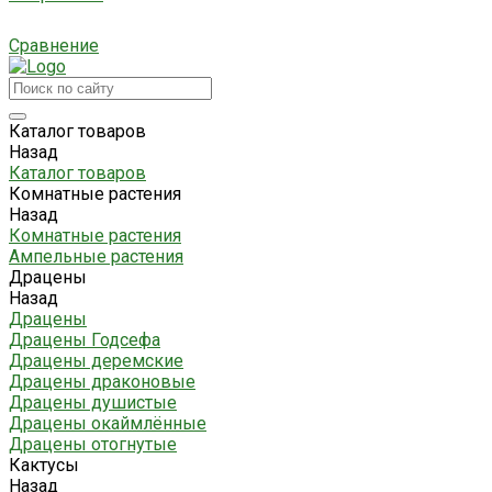
Сравнение
Каталог товаров
Назад
Каталог товаров
Комнатные растения
Назад
Комнатные растения
Ампельные растения
Драцены
Назад
Драцены
Драцены Годсефа
Драцены деремские
Драцены драконовые
Драцены душистые
Драцены окаймлённые
Драцены отогнутые
Кактусы
Назад