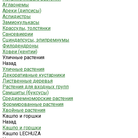
Аглаонемы
Ареки (дипсисы)
Аспидистры
Замиокулькасы
Крассулы, толстянки
Сансевиерии
Сциндапсусы, эпипремнумы
Филодендроны
Ховеи (кентии)
Уличные растения
Назад
Уличные растения
Декоративные кустарники
Лиственные деревья
Растения для входных групп
Самшиты (буксусы)
Средиземноморские растения
Формированные растения
Хвойные растения
Кашпо и горшки
Назад
Кашпо и горшки
Кашпо LECHUZA