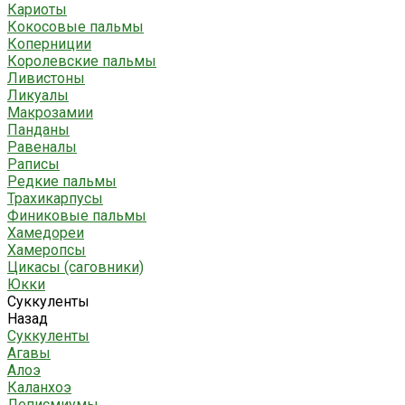
Кариоты
Кокосовые пальмы
Коперниции
Королевские пальмы
Ливистоны
Ликуалы
Макрозамии
Панданы
Равеналы
Раписы
Редкие пальмы
Трахикарпусы
Финиковые пальмы
Хамедореи
Хамеропсы
Цикасы (саговники)
Юкки
Суккуленты
Назад
Суккуленты
Агавы
Алоэ
Каланхоэ
Леписмиумы