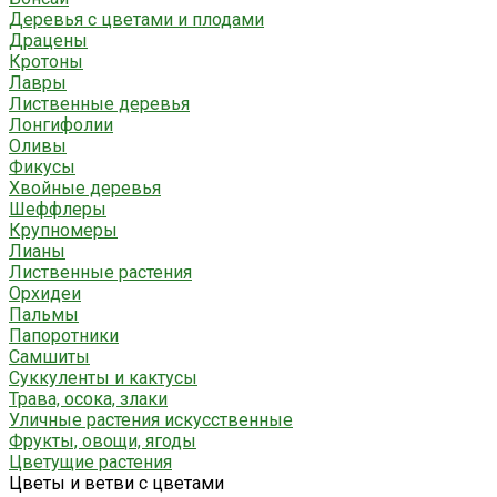
Деревья с цветами и плодами
Драцены
Кротоны
Лавры
Лиственные деревья
Лонгифолии
Оливы
Фикусы
Хвойные деревья
Шеффлеры
Крупномеры
Лианы
Лиственные растения
Орхидеи
Пальмы
Папоротники
Самшиты
Суккуленты и кактусы
Трава, осока, злаки
Уличные растения искусственные
Фрукты, овощи, ягоды
Цветущие растения
Цветы и ветви с цветами