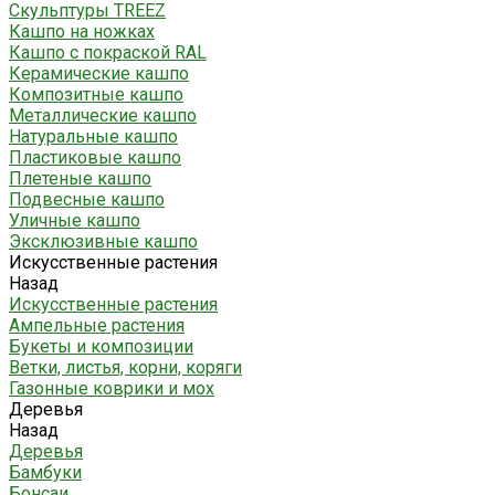
Скульптуры TREEZ
Кашпо на ножках
Кашпо с покраской RAL
Керамические кашпо
Композитные кашпо
Металлические кашпо
Натуральные кашпо
Пластиковые кашпо
Плетеные кашпо
Подвесные кашпо
Уличные кашпо
Эксклюзивные кашпо
Искусственные растения
Назад
Искусственные растения
Ампельные растения
Букеты и композиции
Ветки, листья, корни, коряги
Газонные коврики и мох
Деревья
Назад
Деревья
Бамбуки
Бонсаи