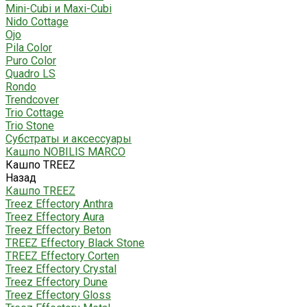
Mini-Cubi и Maxi-Cubi
Nido Cottage
Ojo
Pila Color
Puro Color
Quadro LS
Rondo
Trendcover
Trio Cottage
Trio Stone
Субстраты и аксессуары
Кашпо NOBILIS MARCO
Кашпо TREEZ
Назад
Кашпо TREEZ
Treez Effectory Anthra
Treez Effectory Aura
Treez Effectory Beton
TREEZ Effectory Black Stone
TREEZ Effectory Corten
Treez Effectory Crystal
Treez Effectory Dune
Treez Effectory Gloss