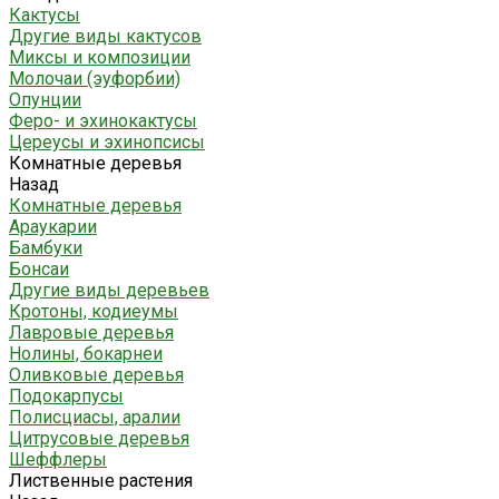
Кактусы
Другие виды кактусов
Миксы и композиции
Молочаи (эуфорбии)
Опунции
Феро- и эхинокактусы
Цереусы и эхинопсисы
Комнатные деревья
Назад
Комнатные деревья
Араукарии
Бамбуки
Бонсаи
Другие виды деревьев
Кротоны, кодиеумы
Лавровые деревья
Нолины, бокарнеи
Оливковые деревья
Подокарпусы
Полисциасы, аралии
Цитрусовые деревья
Шеффлеры
Лиственные растения