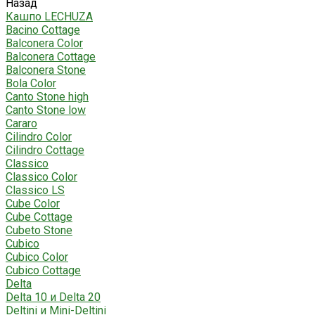
Назад
Кашпо LECHUZA
Bacino Cottage
Balconera Color
Balconera Cottage
Balconera Stone
Bola Color
Canto Stone high
Canto Stone low
Cararo
Cilindro Color
Cilindro Cottage
Classico
Classico Color
Classico LS
Cube Color
Cube Cottage
Cubeto Stone
Cubico
Cubico Color
Cubico Cottage
Delta
Delta 10 и Delta 20
Deltini и Mini-Deltini