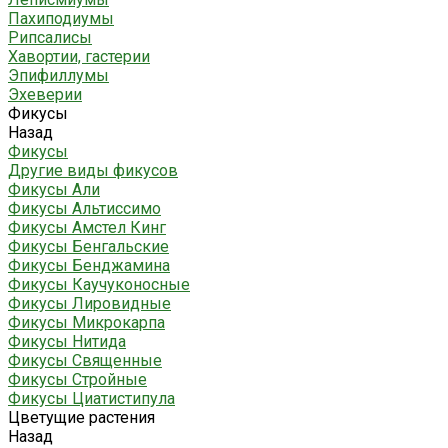
Пахиподиумы
Рипсалисы
Хавортии, гастерии
Эпифиллумы
Эхеверии
Фикусы
Назад
Фикусы
Другие виды фикусов
Фикусы Али
Фикусы Альтиссимо
Фикусы Амстел Кинг
Фикусы Бенгальские
Фикусы Бенджамина
Фикусы Каучуконосные
Фикусы Лировидные
Фикусы Микрокарпа
Фикусы Нитида
Фикусы Священные
Фикусы Стройные
Фикусы Циатистипула
Цветущие растения
Назад