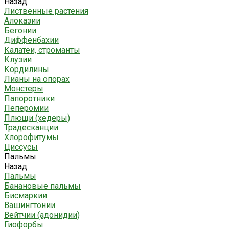
Назад
Лиственные растения
Алоказии
Бегонии
Диффенбахии
Калатеи, строманты
Клузии
Кордилины
Лианы на опорах
Монстеры
Папоротники
Пеперомии
Плющи (хедеры)
Традесканции
Хлорофитумы
Циссусы
Пальмы
Назад
Пальмы
Банановые пальмы
Бисмаркии
Вашингтонии
Вейтчии (адонидии)
Гиофорбы