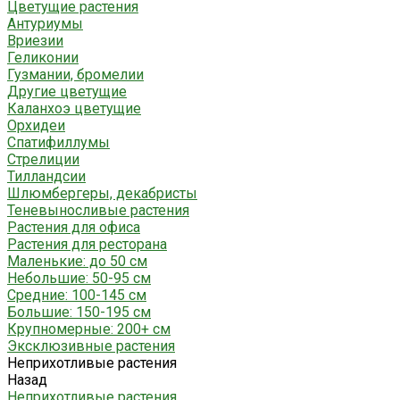
Цветущие растения
Антуриумы
Вриезии
Геликонии
Гузмании, бромелии
Другие цветущие
Каланхоэ цветущие
Орхидеи
Спатифиллумы
Стрелиции
Тилландсии
Шлюмбергеры, декабристы
Теневыносливые растения
Растения для офиса
Растения для ресторана
Маленькие: до 50 см
Небольшие: 50-95 см
Средние: 100-145 см
Большие: 150-195 см
Крупномерные: 200+ см
Эксклюзивные растения
Неприхотливые растения
Назад
Неприхотливые растения