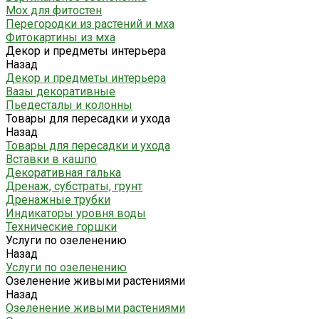
Мох для фитостен
Перегородки из растений и мха
Фитокартины из мха
Декор и предметы интерьера
Назад
Декор и предметы интерьера
Вазы декоративные
Пьедесталы и колонны
Товары для пересадки и ухода
Назад
Товары для пересадки и ухода
Вставки в кашпо
Декоративная галька
Дренаж, субстраты, грунт
Дренажные трубки
Индикаторы уровня воды
Технические горшки
Услуги по озеленению
Назад
Услуги по озеленению
Озеленение живыми растениями
Назад
Озеленение живыми растениями