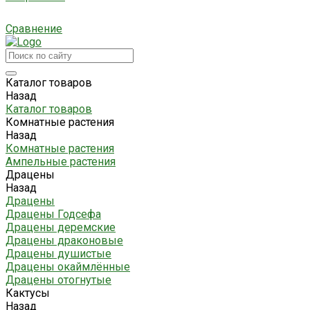
Сравнение
Каталог товаров
Назад
Каталог товаров
Комнатные растения
Назад
Комнатные растения
Ампельные растения
Драцены
Назад
Драцены
Драцены Годсефа
Драцены деремские
Драцены драконовые
Драцены душистые
Драцены окаймлённые
Драцены отогнутые
Кактусы
Назад