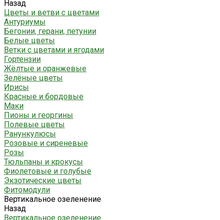
Назад
Цветы и ветви с цветами
Антуриумы
Бегонии, герани, петунии
Белые цветы
Ветки с цветами и ягодами
Гортензии
Жёлтые и оранжевые
Зелёные цветы
Ирисы
Красные и бордовые
Маки
Пионы и георгины
Полевые цветы
Ранункулюсы
Розовые и сиреневые
Розы
Тюльпаны и крокусы
Фиолетовые и голубые
Экзотические цветы
Фитомодули
Вертикальное озеленение
Назад
Вертикальное озеленение