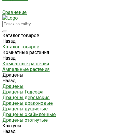
Сравнение
Каталог товаров
Назад
Каталог товаров
Комнатные растения
Назад
Комнатные растения
Ампельные растения
Драцены
Назад
Драцены
Драцены Годсефа
Драцены деремские
Драцены драконовые
Драцены душистые
Драцены окаймлённые
Драцены отогнутые
Кактусы
Назад