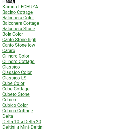
Назад
Кашпо LECHUZA
Bacino Cottage
Balconera Color
Balconera Cottage
Balconera Stone
Bola Color
Canto Stone high
Canto Stone low
Cararo
Cilindro Color
Cilindro Cottage
Classico
Classico Color
Classico LS
Cube Color
Cube Cottage
Cubeto Stone
Cubico
Cubico Color
Cubico Cottage
Delta
Delta 10 и Delta 20
Deltini и Mini-Deltini