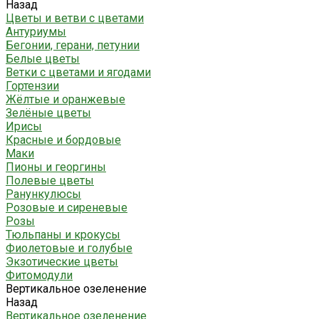
Назад
Цветы и ветви с цветами
Антуриумы
Бегонии, герани, петунии
Белые цветы
Ветки с цветами и ягодами
Гортензии
Жёлтые и оранжевые
Зелёные цветы
Ирисы
Красные и бордовые
Маки
Пионы и георгины
Полевые цветы
Ранункулюсы
Розовые и сиреневые
Розы
Тюльпаны и крокусы
Фиолетовые и голубые
Экзотические цветы
Фитомодули
Вертикальное озеленение
Назад
Вертикальное озеленение