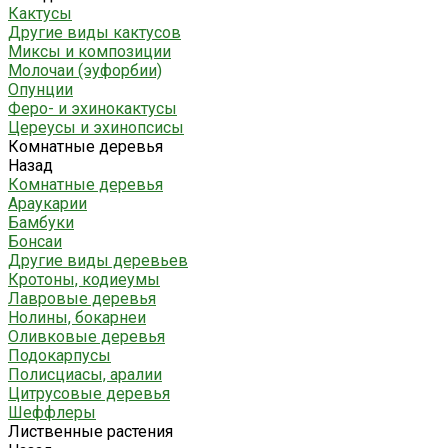
Кактусы
Другие виды кактусов
Миксы и композиции
Молочаи (эуфорбии)
Опунции
Феро- и эхинокактусы
Цереусы и эхинопсисы
Комнатные деревья
Назад
Комнатные деревья
Араукарии
Бамбуки
Бонсаи
Другие виды деревьев
Кротоны, кодиеумы
Лавровые деревья
Нолины, бокарнеи
Оливковые деревья
Подокарпусы
Полисциасы, аралии
Цитрусовые деревья
Шеффлеры
Лиственные растения