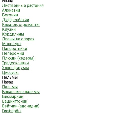
Назад
Лиственные растения
Алоказии
Бегонии
Диффенбахии
Калатеи, строманты
Клузии
Кордилины
Лианы на опорах
Монстеры
Папоротники
Пеперомии
Плющи (хедеры)
Традесканции
Хлорофитумы
Циссусы
Пальмы
Назад
Пальмы
Банановые пальмы
Бисмаркии
Вашингтонии
Вейтчии (адонидии)
Гиофорбы