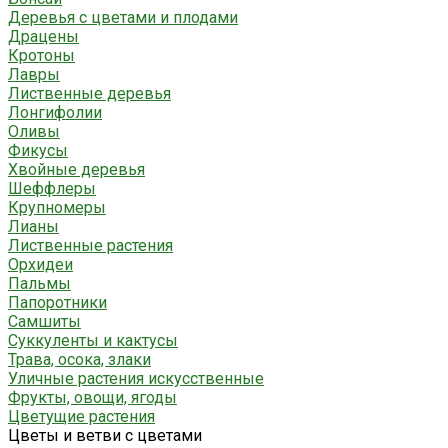
Деревья с цветами и плодами
Драцены
Кротоны
Лавры
Лиственные деревья
Лонгифолии
Оливы
Фикусы
Хвойные деревья
Шеффлеры
Крупномеры
Лианы
Лиственные растения
Орхидеи
Пальмы
Папоротники
Самшиты
Суккуленты и кактусы
Трава, осока, злаки
Уличные растения искусственные
Фрукты, овощи, ягоды
Цветущие растения
Цветы и ветви с цветами