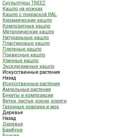
Скульптуры TREEZ
Кашпо на ножках
Кашпо с покраской RAL
Керамические кашпо
Композитные кашпо
Металлические кашпо
Натуральные кашпо
Пластиковые кашпо
Плетеные кашпо
Подвесные кашпо
Уличные кашпо
Эксклюзивные кашпо
Искусственные растения
Назад
Искусственные растения
Ампельные растения
Букеты и композиции
Ветки, листья, корни, коряги
Газонные коврики и мох
Деревья
Назад
Деревья
Бамбуки
Бонсаи