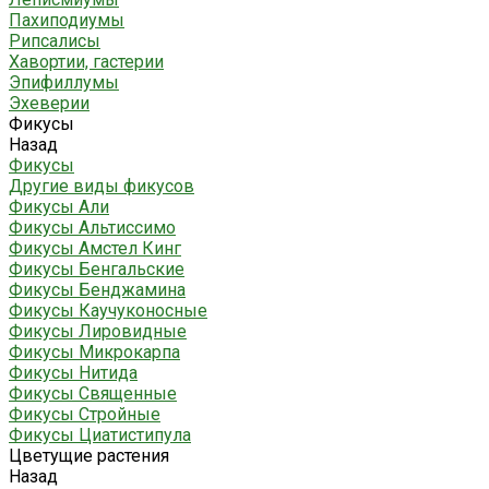
Пахиподиумы
Рипсалисы
Хавортии, гастерии
Эпифиллумы
Эхеверии
Фикусы
Назад
Фикусы
Другие виды фикусов
Фикусы Али
Фикусы Альтиссимо
Фикусы Амстел Кинг
Фикусы Бенгальские
Фикусы Бенджамина
Фикусы Каучуконосные
Фикусы Лировидные
Фикусы Микрокарпа
Фикусы Нитида
Фикусы Священные
Фикусы Стройные
Фикусы Циатистипула
Цветущие растения
Назад