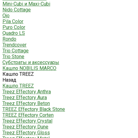
Mini-Cubi и Maxi-Cubi
Nido Cottage
Ojo
Pila Color
Puro Color
Quadro LS
Rondo
Trendcover
Trio Cottage
Trio Stone
Субстраты и аксессуары
Кашпо NOBILIS MARCO
Кашпо TREEZ
Назад
Кашпо TREEZ
Treez Effectory Anthra
Treez Effectory Aura
Treez Effectory Beton
TREEZ Effectory Black Stone
TREEZ Effectory Corten
Treez Effectory Crystal
Treez Effectory Dune
Treez Effectory Gloss