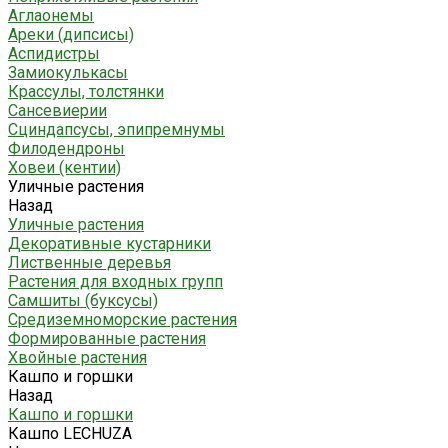
Аглаонемы
Ареки (дипсисы)
Аспидистры
Замиокулькасы
Крассулы, толстянки
Сансевиерии
Сциндапсусы, эпипремнумы
Филодендроны
Ховеи (кентии)
Уличные растения
Назад
Уличные растения
Декоративные кустарники
Лиственные деревья
Растения для входных групп
Самшиты (буксусы)
Средиземноморские растения
Формированные растения
Хвойные растения
Кашпо и горшки
Назад
Кашпо и горшки
Кашпо LECHUZA