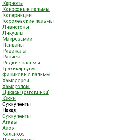
Кариоты
Кокосовые пальмы
Коперниции
Королевские пальмы
Ливистоны
Ликуалы
Макрозамии
Панданы
Равеналы
Раписы
Редкие пальмы
Трахикарпусы
Финиковые пальмы
Хамедореи
Хамеропсы
Цикасы (саговники)
Юкки
Суккуленты
Назад
Суккуленты
Агавы
Алоэ
Каланхоэ
Леписмиумы