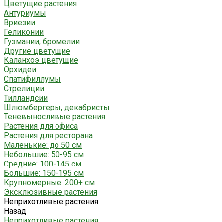
Цветущие растения
Антуриумы
Вриезии
Геликонии
Гузмании, бромелии
Другие цветущие
Каланхоэ цветущие
Орхидеи
Спатифиллумы
Стрелиции
Тилландсии
Шлюмбергеры, декабристы
Теневыносливые растения
Растения для офиса
Растения для ресторана
Маленькие: до 50 см
Небольшие: 50-95 см
Средние: 100-145 см
Большие: 150-195 см
Крупномерные: 200+ см
Эксклюзивные растения
Неприхотливые растения
Назад
Неприхотливые растения