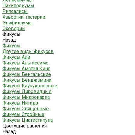
Пахиподиумы
Рипсалисы
Хавортии, гастерии
Эпифиллумы
Эхеверии
Фикусы
Назад
Фикусы
Другие виды фикусов
Фикусы Али
Фикусы Альтиссимо
Фикусы Амстел Кинг
Фикусы Бенгальские
Фикусы Бенджамина
Фикусы Каучуконосные
Фикусы Лировидные
Фикусы Микрокарпа
Фикусы Нитида
Фикусы Священные
Фикусы Стройные
Фикусы Циатистипула
Цветущие растения
Назад