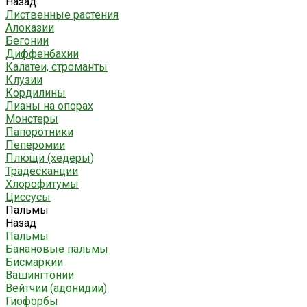
Назад
Лиственные растения
Алоказии
Бегонии
Диффенбахии
Калатеи, строманты
Клузии
Кордилины
Лианы на опорах
Монстеры
Папоротники
Пеперомии
Плющи (хедеры)
Традесканции
Хлорофитумы
Циссусы
Пальмы
Назад
Пальмы
Банановые пальмы
Бисмаркии
Вашингтонии
Вейтчии (адонидии)
Гиофорбы