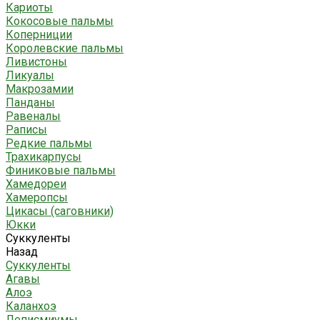
Кариоты
Кокосовые пальмы
Коперниции
Королевские пальмы
Ливистоны
Ликуалы
Макрозамии
Панданы
Равеналы
Раписы
Редкие пальмы
Трахикарпусы
Финиковые пальмы
Хамедореи
Хамеропсы
Цикасы (саговники)
Юкки
Суккуленты
Назад
Суккуленты
Агавы
Алоэ
Каланхоэ
Леписмиумы