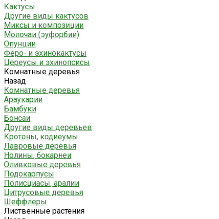
Кактусы
Другие виды кактусов
Миксы и композиции
Молочаи (эуфорбии)
Опунции
Феро- и эхинокактусы
Цереусы и эхинопсисы
Комнатные деревья
Назад
Комнатные деревья
Араукарии
Бамбуки
Бонсаи
Другие виды деревьев
Кротоны, кодиеумы
Лавровые деревья
Нолины, бокарнеи
Оливковые деревья
Подокарпусы
Полисциасы, аралии
Цитрусовые деревья
Шеффлеры
Лиственные растения