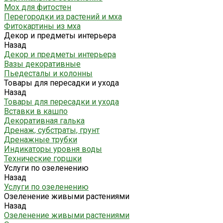
Мох для фитостен
Перегородки из растений и мха
Фитокартины из мха
Декор и предметы интерьера
Назад
Декор и предметы интерьера
Вазы декоративные
Пьедесталы и колонны
Товары для пересадки и ухода
Назад
Товары для пересадки и ухода
Вставки в кашпо
Декоративная галька
Дренаж, субстраты, грунт
Дренажные трубки
Индикаторы уровня воды
Технические горшки
Услуги по озеленению
Назад
Услуги по озеленению
Озеленение живыми растениями
Назад
Озеленение живыми растениями