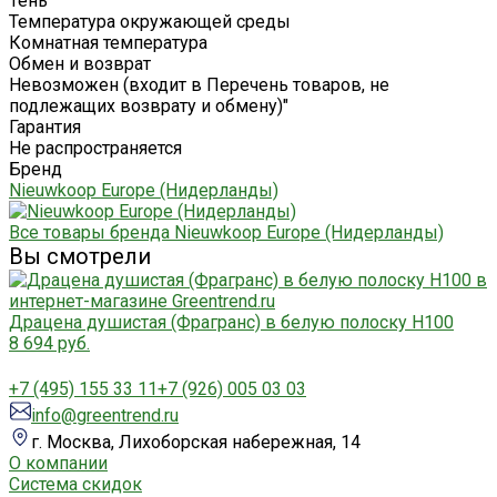
Тень
Температура окружающей среды
Комнатная температура
Обмен и возврат
Невозможен (входит в Перечень товаров, не
подлежащих возврату и обмену)"
Гарантия
Не распространяется
Бренд
Nieuwkoop Europe (Нидерланды)
Все товары бренда Nieuwkoop Europe (Нидерланды)
Вы смотрели
Драцена душистая (Фрагранс) в белую полоску H100
8 694 руб.
+7 (495) 155 33 11
+7 (926) 005 03 03
info@greentrend.ru
г. Москва, Лихоборская набережная, 14
О компании
Система скидок