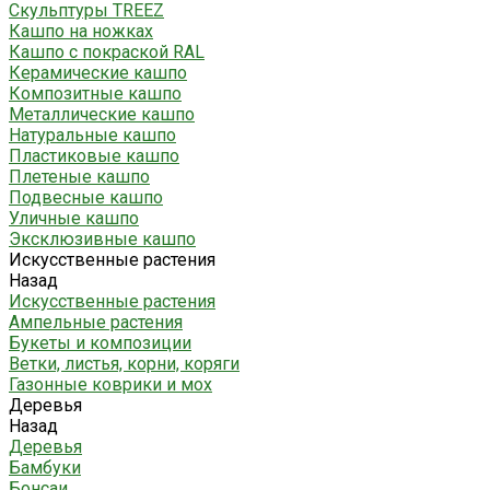
Скульптуры TREEZ
Кашпо на ножках
Кашпо с покраской RAL
Керамические кашпо
Композитные кашпо
Металлические кашпо
Натуральные кашпо
Пластиковые кашпо
Плетеные кашпо
Подвесные кашпо
Уличные кашпо
Эксклюзивные кашпо
Искусственные растения
Назад
Искусственные растения
Ампельные растения
Букеты и композиции
Ветки, листья, корни, коряги
Газонные коврики и мох
Деревья
Назад
Деревья
Бамбуки
Бонсаи