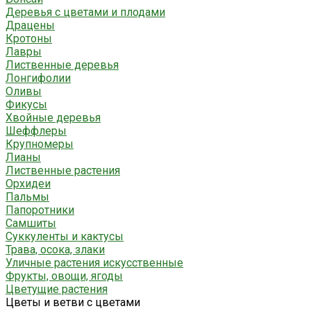
Деревья с цветами и плодами
Драцены
Кротоны
Лавры
Лиственные деревья
Лонгифолии
Оливы
Фикусы
Хвойные деревья
Шеффлеры
Крупномеры
Лианы
Лиственные растения
Орхидеи
Пальмы
Папоротники
Самшиты
Суккуленты и кактусы
Трава, осока, злаки
Уличные растения искусственные
Фрукты, овощи, ягоды
Цветущие растения
Цветы и ветви с цветами