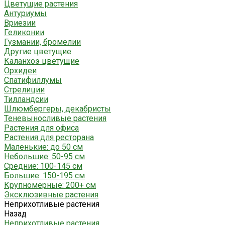
Цветущие растения
Антуриумы
Вриезии
Геликонии
Гузмании, бромелии
Другие цветущие
Каланхоэ цветущие
Орхидеи
Спатифиллумы
Стрелиции
Тилландсии
Шлюмбергеры, декабристы
Теневыносливые растения
Растения для офиса
Растения для ресторана
Маленькие: до 50 см
Небольшие: 50-95 см
Средние: 100-145 см
Большие: 150-195 см
Крупномерные: 200+ см
Эксклюзивные растения
Неприхотливые растения
Назад
Неприхотливые растения