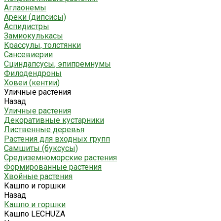
Аглаонемы
Ареки (дипсисы)
Аспидистры
Замиокулькасы
Крассулы, толстянки
Сансевиерии
Сциндапсусы, эпипремнумы
Филодендроны
Ховеи (кентии)
Уличные растения
Назад
Уличные растения
Декоративные кустарники
Лиственные деревья
Растения для входных групп
Самшиты (буксусы)
Средиземноморские растения
Формированные растения
Хвойные растения
Кашпо и горшки
Назад
Кашпо и горшки
Кашпо LECHUZA