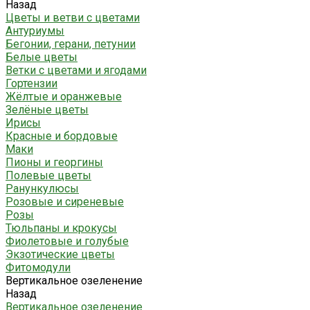
Назад
Цветы и ветви с цветами
Антуриумы
Бегонии, герани, петунии
Белые цветы
Ветки с цветами и ягодами
Гортензии
Жёлтые и оранжевые
Зелёные цветы
Ирисы
Красные и бордовые
Маки
Пионы и георгины
Полевые цветы
Ранункулюсы
Розовые и сиреневые
Розы
Тюльпаны и крокусы
Фиолетовые и голубые
Экзотические цветы
Фитомодули
Вертикальное озеленение
Назад
Вертикальное озеленение