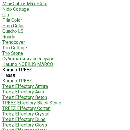
Mini-Cubi и Maxi-Cubi
Nido Cottage
Ojo
Pila Color
Puro Color
Quadro LS
Rondo
Trendcover
Trio Cottage
Trio Stone
Субстраты и аксессуары
Кашпо NOBILIS MARCO
Кашпо TREEZ
Назад
Кашпо TREEZ
Treez Effectory Anthra
Treez Effectory Aura
Treez Effectory Beton
TREEZ Effectory Black Stone
TREEZ Effectory Corten
Treez Effectory Crystal
Treez Effectory Dune
Treez Effectory Gloss