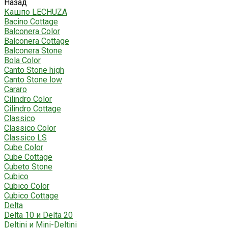
Назад
Кашпо LECHUZA
Bacino Cottage
Balconera Color
Balconera Cottage
Balconera Stone
Bola Color
Canto Stone high
Canto Stone low
Cararo
Cilindro Color
Cilindro Cottage
Classico
Classico Color
Classico LS
Cube Color
Cube Cottage
Cubeto Stone
Cubico
Cubico Color
Cubico Cottage
Delta
Delta 10 и Delta 20
Deltini и Mini-Deltini