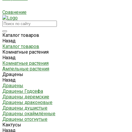
Сравнение
Каталог товаров
Назад
Каталог товаров
Комнатные растения
Назад
Комнатные растения
Ампельные растения
Драцены
Назад
Драцены
Драцены Годсефа
Драцены деремские
Драцены драконовые
Драцены душистые
Драцены окаймлённые
Драцены отогнутые
Кактусы
Назад