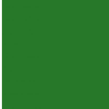
Драцены деремские
Драцены драконовые
Драцены душистые
Драцены окаймлённые
Драцены отогнутые
Кактусы
Другие виды кактусов
Миксы и композиции
Молочаи (эуфорбии)
Опунции
Феро- и эхинокактусы
Цереусы и эхинопсисы
Комнатные деревья
Араукарии
Бамбуки
Бонсаи
Другие виды деревьев
Кротоны, кодиеумы
Лавровые деревья
Нолины, бокарнеи
Оливковые деревья
Подокарпусы
Полисциасы, аралии
Цитрусовые деревья