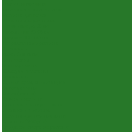
Цветущие растения
Теневыносливые растения
Растения для офиса
Растения для ресторана
Маленькие: до 50 см
Небольшие: 50-95 см
Средние: 100-145 см
Неприхотливые растения
Аглаонемы
Ареки (дипсисы)
Аспидистры
Замиокулькасы
Крассулы, толстянки
Сансевиерии
Сциндапсусы, эпипремнумы
Филодендроны
Ховеи (кентии)
Уличные растения
Декоративные кустарники
Лиственные деревья
Растения для входных групп
Самшиты (буксусы)
Средиземноморские растения