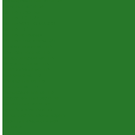
Формированные растения
Хвойные растения
Кашпо и горшки
Кашпо LECHUZA
Кашпо NOBILIS MARCO
Кашпо TREEZ
Кашпо на ножках
Кашпо с покраской RAL
Керамические кашпо
Композитные кашпо
Металлические кашпо
Натуральные кашпо
Пластиковые кашпо
Плетеные кашпо
Подвесные кашпо
Уличные кашпо
Эксклюзивные кашпо
Искусственные растения
Ампельные растения
Букеты и композиции
Ветки, листья, корни, коряги
Газонные коврики и мох
Деревья
Крупномеры