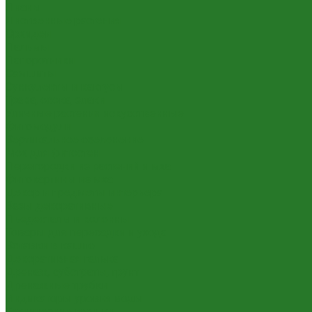
Лианы
Лиственные растения
Орхидеи
Пальмы
Папоротники
Самшиты
Суккуленты и кактусы
Трава, осока, злаки
Уличные растения искусственные
Фитомодули
Вертикальное озеленение
Мох для фитостен
Перегородки из растений и мха
Фитокартины из мха
Декор и предметы интерьера
Вазы декоративные
Пьедесталы и колонны
Товары для пересадки и ухода
Вставки в кашпо
Декоративная галька
Дренаж, субстраты, грунт
Дренажные трубки
Индикаторы уровня воды
Технические горшки