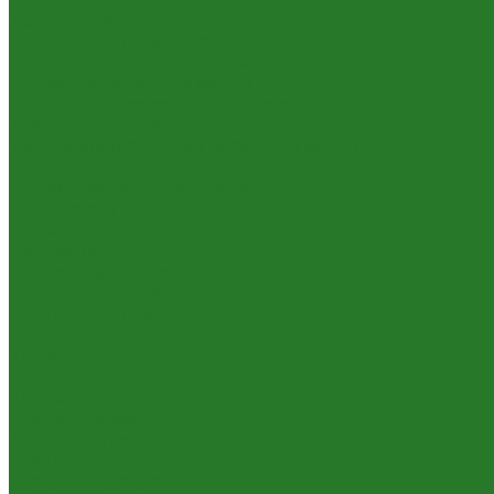
Услуги по озеленению
Озеленение живыми растениями
Озеленение интерьеров и экстерьеров
Пересадка растений в кашпо
Озеленение искусственными растениями
Искусственное озеленение
Монтаж искусственных растений в кашпо
Подбор товара под запрос
Подбор товара под Ваш запрос
Наши работы
О компании
Система скидок
Работа с юридическими лицами
Доставка и оплата
Энциклопедия растений
Бренды
Контакты
...
Каталог товаров
Комнатные растения
Ампельные растения
Драцены
Драцены Годсефа