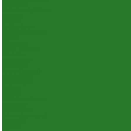
Шеффлеры
Лиственные растения
Алоказии
Бегонии
Диффенбахии
Калатеи, строманты
Клузии
Кордилины
Лианы на опорах
Монстеры
Папоротники
Пеперомии
Плющи (хедеры)
Традесканции
Хлорофитумы
Циссусы
Пальмы
Банановые пальмы
Бисмаркии
Вашингтонии
Вейтчии (адонидии)
Гиофорбы
Кариоты