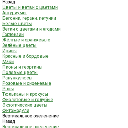
Назад
Цветы и ветви с цветами
Антуриумы
Бегонии, герани, петунии
Белые цветы
Ветки с цветами и ягодами
Гортензии
Жёлтые и оранжевые
Зелёные цветы
Ирисы
Красные и бордовые
Маки
Пионы и георгины
Полевые цветы
Ранункулюсы
Розовые и сиреневые
Розы
Тюльпаны и крокусы
Фиолетовые и голубые
Экзотические цветы
Фитомодули
Вертикальное озеленение
Назад
Вертикальное озеленение