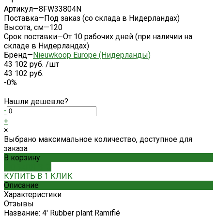
Артикул
—
8FW33804N
Поставка
—
Под заказ (со склада в Нидерландах)
Высота, см
—
120
Срок поставки
—
От 10 рабочих дней (при наличии на
складе в Нидерландах)
Бренд
—
Nieuwkoop Europe (Нидерланды)
43 102 руб.
/
шт
43 102 руб.
-0%
Нашли дешевле?
-
+
×
Выбрано максимальное количество, доступное для
заказа
В корзину
ДОБАВЛЕНО
КУПИТЬ В 1 КЛИК
Описание
Характеристики
Отзывы
Название: 4' Rubber plant Ramifié