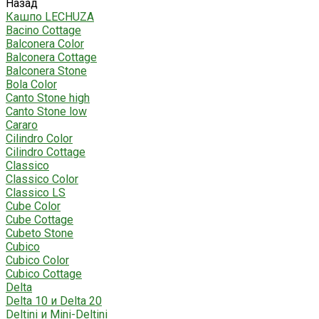
Назад
Кашпо LECHUZA
Bacino Cottage
Balconera Color
Balconera Cottage
Balconera Stone
Bola Color
Canto Stone high
Canto Stone low
Cararo
Cilindro Color
Cilindro Cottage
Classico
Classico Color
Classico LS
Cube Color
Cube Cottage
Cubeto Stone
Cubico
Cubico Color
Cubico Cottage
Delta
Delta 10 и Delta 20
Deltini и Mini-Deltini