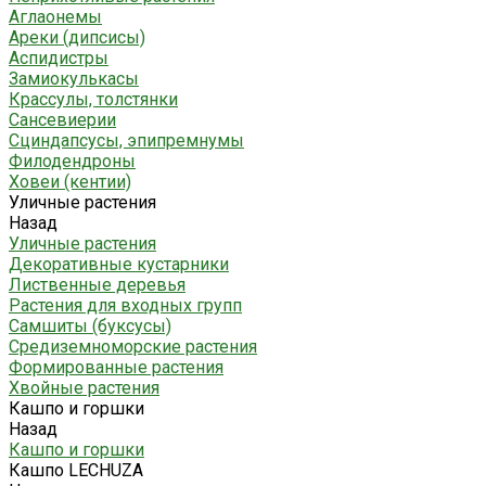
Аглаонемы
Ареки (дипсисы)
Аспидистры
Замиокулькасы
Крассулы, толстянки
Сансевиерии
Сциндапсусы, эпипремнумы
Филодендроны
Ховеи (кентии)
Уличные растения
Назад
Уличные растения
Декоративные кустарники
Лиственные деревья
Растения для входных групп
Самшиты (буксусы)
Средиземноморские растения
Формированные растения
Хвойные растения
Кашпо и горшки
Назад
Кашпо и горшки
Кашпо LECHUZA