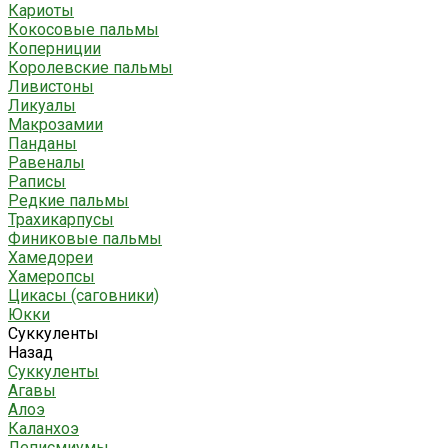
Кариоты
Кокосовые пальмы
Коперниции
Королевские пальмы
Ливистоны
Ликуалы
Макрозамии
Панданы
Равеналы
Раписы
Редкие пальмы
Трахикарпусы
Финиковые пальмы
Хамедореи
Хамеропсы
Цикасы (саговники)
Юкки
Суккуленты
Назад
Суккуленты
Агавы
Алоэ
Каланхоэ
Леписмиумы