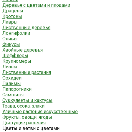
Деревья с цветами и плодами
Драцены
Кротоны
Лавры
Лиственные деревья
Лонгифолии
Оливы
Фикусы
Хвойные деревья
Шеффлеры
Крупномеры
Лианы
Лиственные растения
Орхидеи
Пальмы
Папоротники
Самшиты
Суккуленты и кактусы
Трава, осока, злаки
Уличные растения искусственные
Фрукты, овощи, ягоды
Цветущие растения
Цветы и ветви с цветами