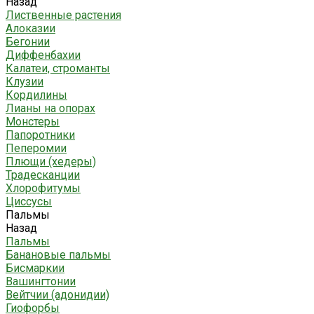
Назад
Лиственные растения
Алоказии
Бегонии
Диффенбахии
Калатеи, строманты
Клузии
Кордилины
Лианы на опорах
Монстеры
Папоротники
Пеперомии
Плющи (хедеры)
Традесканции
Хлорофитумы
Циссусы
Пальмы
Назад
Пальмы
Банановые пальмы
Бисмаркии
Вашингтонии
Вейтчии (адонидии)
Гиофорбы