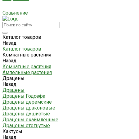
Сравнение
Каталог товаров
Назад
Каталог товаров
Комнатные растения
Назад
Комнатные растения
Ампельные растения
Драцены
Назад
Драцены
Драцены Годсефа
Драцены деремские
Драцены драконовые
Драцены душистые
Драцены окаймлённые
Драцены отогнутые
Кактусы
Назад