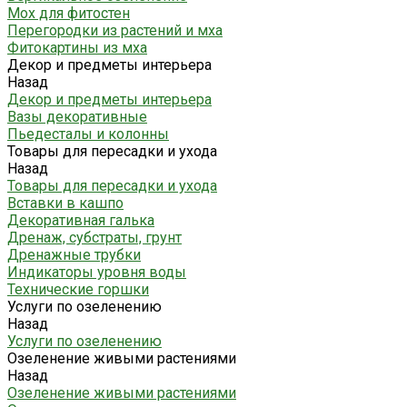
Мох для фитостен
Перегородки из растений и мха
Фитокартины из мха
Декор и предметы интерьера
Назад
Декор и предметы интерьера
Вазы декоративные
Пьедесталы и колонны
Товары для пересадки и ухода
Назад
Товары для пересадки и ухода
Вставки в кашпо
Декоративная галька
Дренаж, субстраты, грунт
Дренажные трубки
Индикаторы уровня воды
Технические горшки
Услуги по озеленению
Назад
Услуги по озеленению
Озеленение живыми растениями
Назад
Озеленение живыми растениями