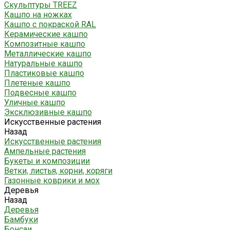
Скульптуры TREEZ
Кашпо на ножках
Кашпо с покраской RAL
Керамические кашпо
Композитные кашпо
Металлические кашпо
Натуральные кашпо
Пластиковые кашпо
Плетеные кашпо
Подвесные кашпо
Уличные кашпо
Эксклюзивные кашпо
Искусственные растения
Назад
Искусственные растения
Ампельные растения
Букеты и композиции
Ветки, листья, корни, коряги
Газонные коврики и мох
Деревья
Назад
Деревья
Бамбуки
Бонсаи