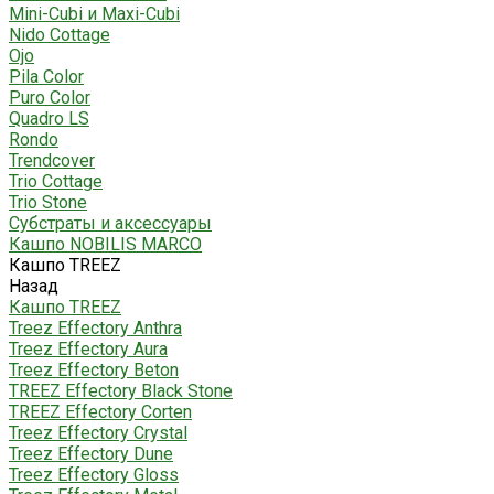
Mini-Cubi и Maxi-Cubi
Nido Cottage
Ojo
Pila Color
Puro Color
Quadro LS
Rondo
Trendcover
Trio Cottage
Trio Stone
Субстраты и аксессуары
Кашпо NOBILIS MARCO
Кашпо TREEZ
Назад
Кашпо TREEZ
Treez Effectory Anthra
Treez Effectory Aura
Treez Effectory Beton
TREEZ Effectory Black Stone
TREEZ Effectory Corten
Treez Effectory Crystal
Treez Effectory Dune
Treez Effectory Gloss