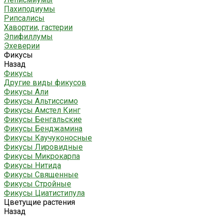
Пахиподиумы
Рипсалисы
Хавортии, гастерии
Эпифиллумы
Эхеверии
Фикусы
Назад
Фикусы
Другие виды фикусов
Фикусы Али
Фикусы Альтиссимо
Фикусы Амстел Кинг
Фикусы Бенгальские
Фикусы Бенджамина
Фикусы Каучуконосные
Фикусы Лировидные
Фикусы Микрокарпа
Фикусы Нитида
Фикусы Священные
Фикусы Стройные
Фикусы Циатистипула
Цветущие растения
Назад