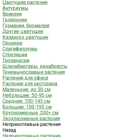
Цветущие растения
Антуриумы
Вриезии
Геликонии
Гузмании, бромелии
Другие цветущие
Каланхоэ цветущие
Орхидеи
Спатифиллумы
Стрелиции
Тилландсии
Шлюмбергеры, декабристы
Теневыносливые растения
Растения для офиса
Растения для ресторана
Маленькие: до 50 см
Небольшие: 50-95 см
Средние: 100-145 см
Большие: 150-195 см
Крупномерные: 200+ см
Эксклюзивные растения
Неприхотливые растения
Назад
Неприхотливые растения