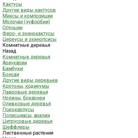
Кактусы
Другие виды кактусов
Миксы и композиции
Молочаи (эуфорбии)
Опунции
Феро- и эхинокактусы
Цереусы и эхинопсисы
Комнатные деревья
Назад
Комнатные деревья
Араукарии
Бамбуки
Бонсаи
Другие виды деревьев
Кротоны, кодиеумы
Лавровые деревья
Нолины, бокарнеи
Оливковые деревья
Подокарпусы
Полисциасы, аралии
Цитрусовые деревья
Шеффлеры
Лиственные растения