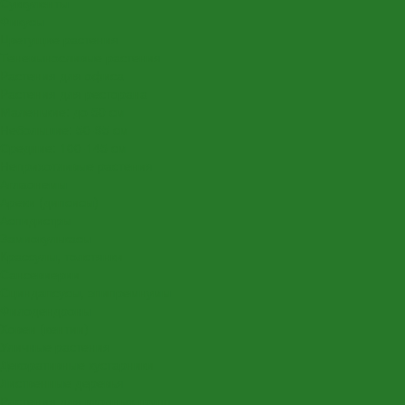
Суккуленты
Фикусы
Цветущие растения
Теневыносливые растения
Растения для офиса
Растения для ресторана
Маленькие: до 50 см
Небольшие: 50-95 см
Средние: 100-145 см
Неприхотливые растения
Аглаонемы
Ареки (дипсисы)
Аспидистры
Замиокулькасы
Крассулы, толстянки
Сансевиерии
Сциндапсусы, эпипремнумы
Филодендроны
Ховеи (кентии)
Уличные растения
Декоративные кустарники
Лиственные деревья
Растения для входных групп