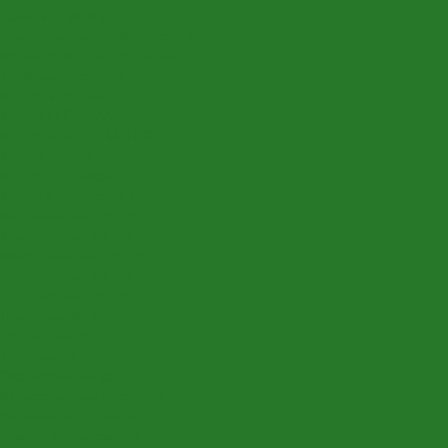
Самшиты (буксусы)
Средиземноморские растения
Формированные растения
Хвойные растения
Кашпо и горшки
Кашпо LECHUZA
Кашпо NOBILIS MARCO
Кашпо TREEZ
Кашпо на ножках
Кашпо с покраской RAL
Керамические кашпо
Композитные кашпо
Металлические кашпо
Натуральные кашпо
Пластиковые кашпо
Плетеные кашпо
Подвесные кашпо
Уличные кашпо
Эксклюзивные кашпо
Искусственные растения
Ампельные растения
Букеты и композиции