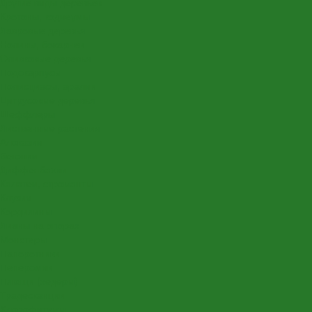
Другие виды деревьев
Кротоны, кодиеумы
Лавровые деревья
Нолины, бокарнеи
Оливковые деревья
Подокарпусы
Полисциасы, аралии
Цитрусовые деревья
Шеффлеры
Лиственные растения
Алоказии
Бегонии
Диффенбахии
Калатеи, строманты
Клузии
Кордилины
Лианы на опорах
Монстеры
Папоротники
Пеперомии
Плющи (хедеры)
Традесканции
Хлорофитумы