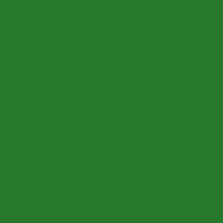
Ветки, листья, корни, коряги
Газонные коврики и мох
Деревья
Крупномеры
Лианы
Лиственные растения
Орхидеи
Пальмы
Папоротники
Самшиты
Суккуленты и кактусы
Трава, осока, злаки
Уличные растения искусственные
Фитомодули
Вертикальное озеленение
Мох для фитостен
Перегородки из растений и мха
Фитокартины из мха
Декор и предметы интерьера
Вазы декоративные
Пьедесталы и колонны
Товары для пересадки и ухода
Вставки в кашпо