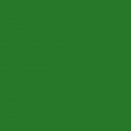
Декоративная галька
Дренаж, субстраты, грунт
Дренажные трубки
Индикаторы уровня воды
Технические горшки
Услуги по озеленению
Озеленение живыми растениями
Озеленение интерьеров и экстерьеров
Пересадка растений в кашпо
Озеленение искусственными растениями
Искусственное озеленение
Монтаж искусственных растений в кашпо
Подбор товара под запрос
Подбор товара под Ваш запрос
Наши работы
О компании
Система скидок
Работа с юридическими лицами
Доставка и оплата
Энциклопедия растений
Бренды
Контакты