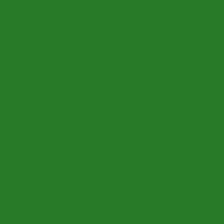
...
Каталог товаров
Комнатные растения
Ампельные растения
Драцены
Драцены Годсефа
Драцены деремские
Драцены драконовые
Драцены душистые
Драцены окаймлённые
Драцены отогнутые
Кактусы
Другие виды кактусов
Миксы и композиции
Молочаи (эуфорбии)
Опунции
Феро- и эхинокактусы
Цереусы и эхинопсисы
Комнатные деревья
Араукарии
Бамбуки
Бонсаи