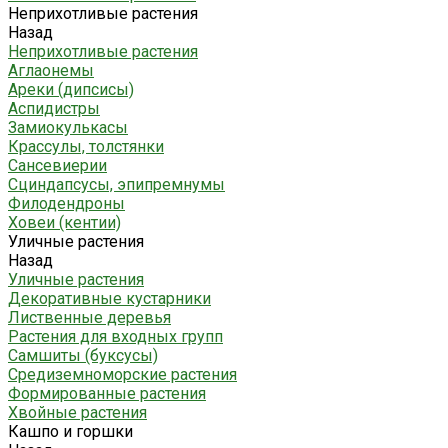
Неприхотливые растения
Назад
Неприхотливые растения
Аглаонемы
Ареки (дипсисы)
Аспидистры
Замиокулькасы
Крассулы, толстянки
Сансевиерии
Сциндапсусы, эпипремнумы
Филодендроны
Ховеи (кентии)
Уличные растения
Назад
Уличные растения
Декоративные кустарники
Лиственные деревья
Растения для входных групп
Самшиты (буксусы)
Средиземноморские растения
Формированные растения
Хвойные растения
Кашпо и горшки