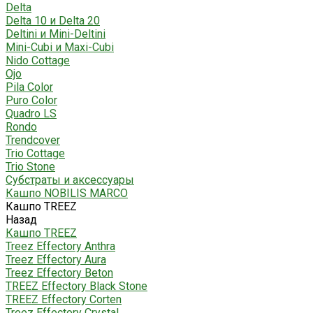
Delta
Delta 10 и Delta 20
Deltini и Mini-Deltini
Mini-Cubi и Maxi-Cubi
Nido Cottage
Ojo
Pila Color
Puro Color
Quadro LS
Rondo
Trendcover
Trio Cottage
Trio Stone
Субстраты и аксессуары
Кашпо NOBILIS MARCO
Кашпо TREEZ
Назад
Кашпо TREEZ
Treez Effectory Anthra
Treez Effectory Aura
Treez Effectory Beton
TREEZ Effectory Black Stone
TREEZ Effectory Corten
Treez Effectory Crystal