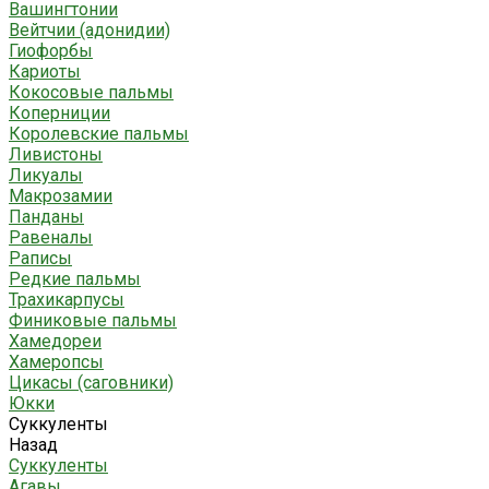
Вашингтонии
Вейтчии (адонидии)
Гиофорбы
Кариоты
Кокосовые пальмы
Коперниции
Королевские пальмы
Ливистоны
Ликуалы
Макрозамии
Панданы
Равеналы
Раписы
Редкие пальмы
Трахикарпусы
Финиковые пальмы
Хамедореи
Хамеропсы
Цикасы (саговники)
Юкки
Суккуленты
Назад
Суккуленты
Агавы