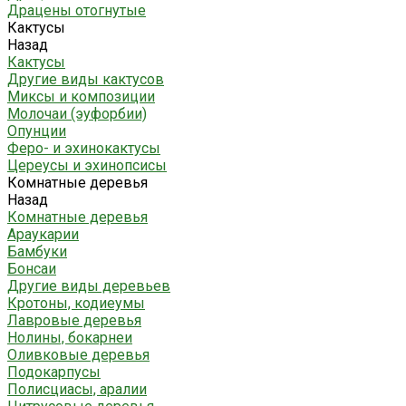
Драцены отогнутые
Кактусы
Назад
Кактусы
Другие виды кактусов
Миксы и композиции
Молочаи (эуфорбии)
Опунции
Феро- и эхинокактусы
Цереусы и эхинопсисы
Комнатные деревья
Назад
Комнатные деревья
Араукарии
Бамбуки
Бонсаи
Другие виды деревьев
Кротоны, кодиеумы
Лавровые деревья
Нолины, бокарнеи
Оливковые деревья
Подокарпусы
Полисциасы, аралии