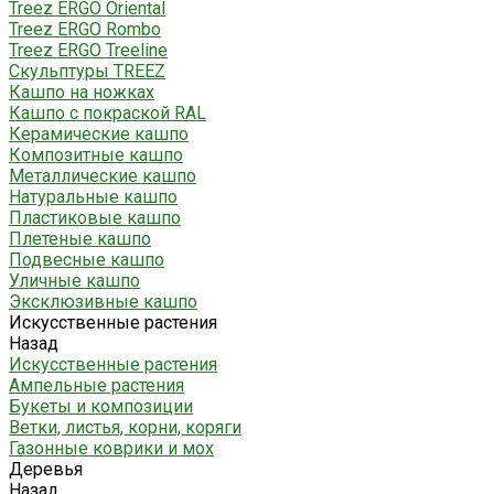
Treez ERGO Oriental
Treez ERGO Rombo
Treez ERGO Treeline
Скульптуры TREEZ
Кашпо на ножках
Кашпо с покраской RAL
Керамические кашпо
Композитные кашпо
Металлические кашпо
Натуральные кашпо
Пластиковые кашпо
Плетеные кашпо
Подвесные кашпо
Уличные кашпо
Эксклюзивные кашпо
Искусственные растения
Назад
Искусственные растения
Ампельные растения
Букеты и композиции
Ветки, листья, корни, коряги
Газонные коврики и мох
Деревья
Назад