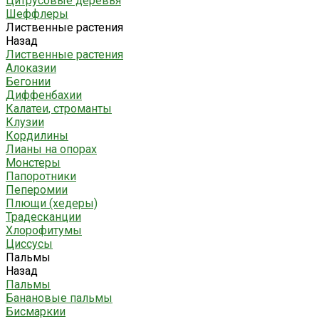
Цитрусовые деревья
Шеффлеры
Лиственные растения
Назад
Лиственные растения
Алоказии
Бегонии
Диффенбахии
Калатеи, строманты
Клузии
Кордилины
Лианы на опорах
Монстеры
Папоротники
Пеперомии
Плющи (хедеры)
Традесканции
Хлорофитумы
Циссусы
Пальмы
Назад
Пальмы
Банановые пальмы
Бисмаркии