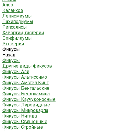
Алоэ
Каланхоэ
Леписмиумы
Пахиподиумы
Рипсалисы
Хавортии, гастерии
Эпифиллумы
Эхеверии
Фикусы
Назад
Фикусы
Другие виды фикусов
Фикусы Али
Фикусы Альтиссимо
Фикусы Амстел Кинг
Фикусы Бенгальские
Фикусы Бенджамина
Фикусы Каучуконосные
Фикусы Лировидные
Фикусы Микрокарпа
Фикусы Нитида
Фикусы Священные
Фикусы Стройные