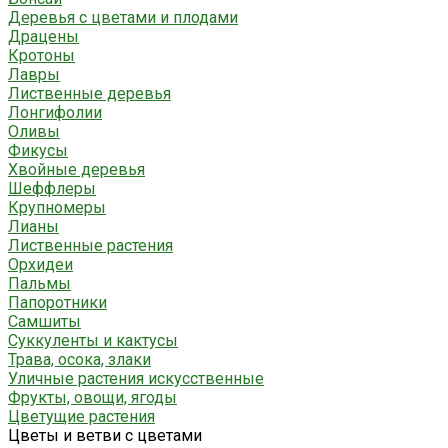
Деревья с цветами и плодами
Драцены
Кротоны
Лавры
Лиственные деревья
Лонгифолии
Оливы
Фикусы
Хвойные деревья
Шеффлеры
Крупномеры
Лианы
Лиственные растения
Орхидеи
Пальмы
Папоротники
Самшиты
Суккуленты и кактусы
Трава, осока, злаки
Уличные растения искусственные
Фрукты, овощи, ягоды
Цветущие растения
Цветы и ветви с цветами