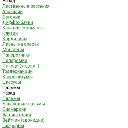
Назад
Лиственные растения
Алоказии
Бегонии
Диффенбахии
Калатеи, строманты
Клузии
Кордилины
Лианы на опорах
Монстеры
Папоротники
Пеперомии
Плющи (хедеры)
Традесканции
Хлорофитумы
Циссусы
Пальмы
Назад
Пальмы
Банановые пальмы
Бисмаркии
Вашингтонии
Вейтчии (адонидии)
Гиофорбы