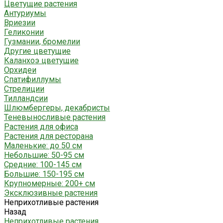
Цветущие растения
Антуриумы
Вриезии
Геликонии
Гузмании, бромелии
Другие цветущие
Каланхоэ цветущие
Орхидеи
Спатифиллумы
Стрелиции
Тилландсии
Шлюмбергеры, декабристы
Теневыносливые растения
Растения для офиса
Растения для ресторана
Маленькие: до 50 см
Небольшие: 50-95 см
Средние: 100-145 см
Большие: 150-195 см
Крупномерные: 200+ см
Эксклюзивные растения
Неприхотливые растения
Назад
Неприхотливые растения