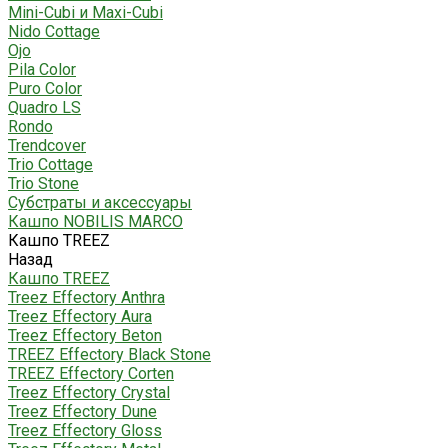
Mini-Cubi и Maxi-Cubi
Nido Cottage
Ojo
Pila Color
Puro Color
Quadro LS
Rondo
Trendcover
Trio Cottage
Trio Stone
Субстраты и аксессуары
Кашпо NOBILIS MARCO
Кашпо TREEZ
Назад
Кашпо TREEZ
Treez Effectory Anthra
Treez Effectory Aura
Treez Effectory Beton
TREEZ Effectory Black Stone
TREEZ Effectory Corten
Treez Effectory Crystal
Treez Effectory Dune
Treez Effectory Gloss