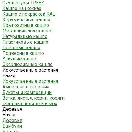
Скульптуры TREEZ
Кашпо на ножках
Кашпо с покраской RAL
Керамические кашпо
Композитные кашпо
Металлические кашпо
Натуральные кашпо
Пластиковые кашпо
Плетеные кашпо
Подвесные кашпо
Уличные кашпо
Эксклюзивные кашпо
Искусственные растения
Назад
Искусственные растения
Ампельные растения
Букеты и композиции
Ветки, листья, корни, коряги
Газонные коврики и мох
Деревья
Назад
Деревья
Бамбуки
Бонсаи