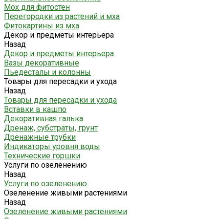
Мох для фитостен
Перегородки из растений и мха
Фитокартины из мха
Декор и предметы интерьера
Назад
Декор и предметы интерьера
Вазы декоративные
Пьедесталы и колонны
Товары для пересадки и ухода
Назад
Товары для пересадки и ухода
Вставки в кашпо
Декоративная галька
Дренаж, субстраты, грунт
Дренажные трубки
Индикаторы уровня воды
Технические горшки
Услуги по озеленению
Назад
Услуги по озеленению
Озеленение живыми растениями
Назад
Озеленение живыми растениями