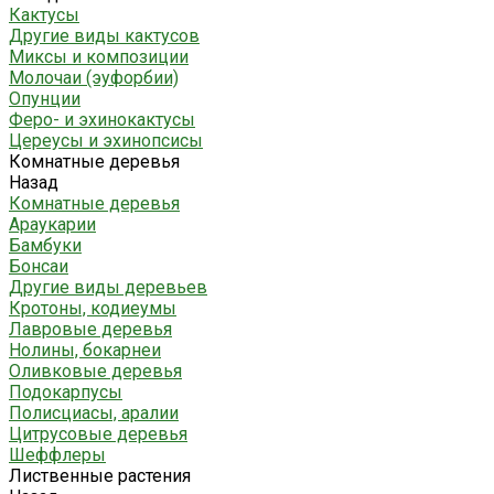
Кактусы
Другие виды кактусов
Миксы и композиции
Молочаи (эуфорбии)
Опунции
Феро- и эхинокактусы
Цереусы и эхинопсисы
Комнатные деревья
Назад
Комнатные деревья
Араукарии
Бамбуки
Бонсаи
Другие виды деревьев
Кротоны, кодиеумы
Лавровые деревья
Нолины, бокарнеи
Оливковые деревья
Подокарпусы
Полисциасы, аралии
Цитрусовые деревья
Шеффлеры
Лиственные растения