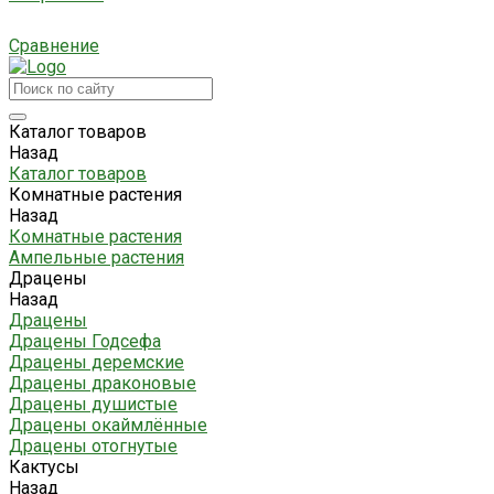
Сравнение
Каталог товаров
Назад
Каталог товаров
Комнатные растения
Назад
Комнатные растения
Ампельные растения
Драцены
Назад
Драцены
Драцены Годсефа
Драцены деремские
Драцены драконовые
Драцены душистые
Драцены окаймлённые
Драцены отогнутые
Кактусы
Назад