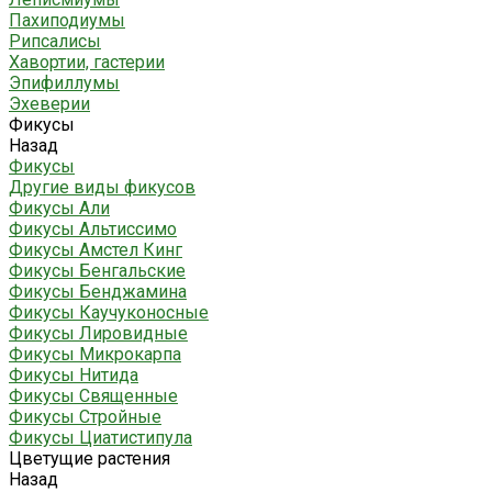
Пахиподиумы
Рипсалисы
Хавортии, гастерии
Эпифиллумы
Эхеверии
Фикусы
Назад
Фикусы
Другие виды фикусов
Фикусы Али
Фикусы Альтиссимо
Фикусы Амстел Кинг
Фикусы Бенгальские
Фикусы Бенджамина
Фикусы Каучуконосные
Фикусы Лировидные
Фикусы Микрокарпа
Фикусы Нитида
Фикусы Священные
Фикусы Стройные
Фикусы Циатистипула
Цветущие растения
Назад