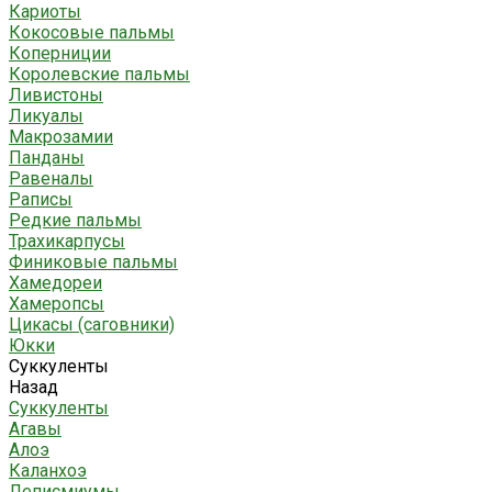
Кариоты
Кокосовые пальмы
Коперниции
Королевские пальмы
Ливистоны
Ликуалы
Макрозамии
Панданы
Равеналы
Раписы
Редкие пальмы
Трахикарпусы
Финиковые пальмы
Хамедореи
Хамеропсы
Цикасы (саговники)
Юкки
Суккуленты
Назад
Суккуленты
Агавы
Алоэ
Каланхоэ
Леписмиумы