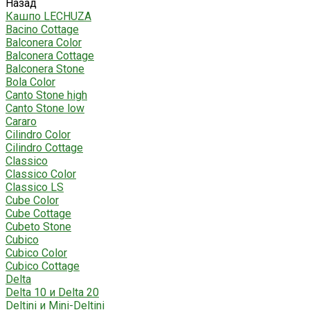
Назад
Кашпо LECHUZA
Bacino Cottage
Balconera Color
Balconera Cottage
Balconera Stone
Bola Color
Canto Stone high
Canto Stone low
Cararo
Cilindro Color
Cilindro Cottage
Classico
Classico Color
Classico LS
Cube Color
Cube Cottage
Cubeto Stone
Cubico
Cubico Color
Cubico Cottage
Delta
Delta 10 и Delta 20
Deltini и Mini-Deltini