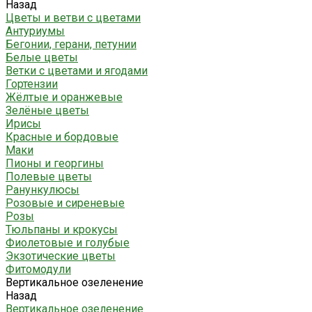
Назад
Цветы и ветви с цветами
Антуриумы
Бегонии, герани, петунии
Белые цветы
Ветки с цветами и ягодами
Гортензии
Жёлтые и оранжевые
Зелёные цветы
Ирисы
Красные и бордовые
Маки
Пионы и георгины
Полевые цветы
Ранункулюсы
Розовые и сиреневые
Розы
Тюльпаны и крокусы
Фиолетовые и голубые
Экзотические цветы
Фитомодули
Вертикальное озеленение
Назад
Вертикальное озеленение