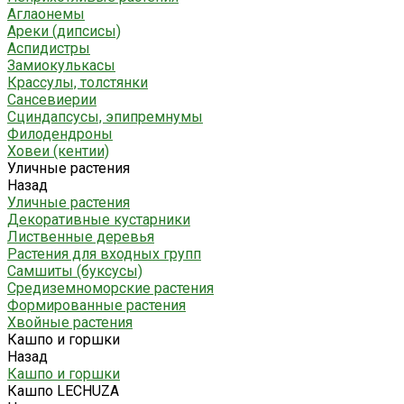
Аглаонемы
Ареки (дипсисы)
Аспидистры
Замиокулькасы
Крассулы, толстянки
Сансевиерии
Сциндапсусы, эпипремнумы
Филодендроны
Ховеи (кентии)
Уличные растения
Назад
Уличные растения
Декоративные кустарники
Лиственные деревья
Растения для входных групп
Самшиты (буксусы)
Средиземноморские растения
Формированные растения
Хвойные растения
Кашпо и горшки
Назад
Кашпо и горшки
Кашпо LECHUZA