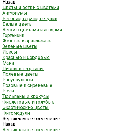
Назад
Цветы и ветви с цветами
Антуриумы
Бегонии, герани, петунии
Белые цветы
Ветки с цветами и ягодами
Гортензии
Жёлтые и оранжевые
Зелёные цветы
Ирисы
Красные и бордовые
Маки
Пионы и георгины
Полевые цветы
Ранункулюсы
Розовые и сиреневые
Розы
Тюльпаны и крокусы
Фиолетовые и голубые
Экзотические цветы
Фитомодули
Вертикальное озеленение
Назад
Вертикальное озеленение