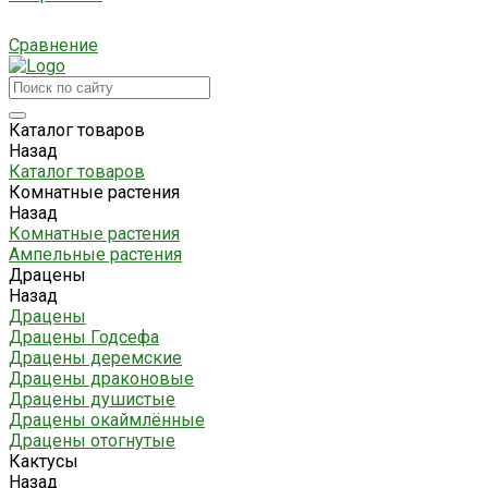
Сравнение
Каталог товаров
Назад
Каталог товаров
Комнатные растения
Назад
Комнатные растения
Ампельные растения
Драцены
Назад
Драцены
Драцены Годсефа
Драцены деремские
Драцены драконовые
Драцены душистые
Драцены окаймлённые
Драцены отогнутые
Кактусы
Назад