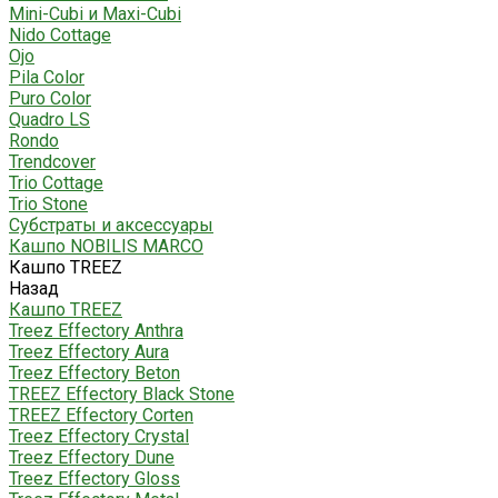
Mini-Cubi и Maxi-Cubi
Nido Cottage
Ojo
Pila Color
Puro Color
Quadro LS
Rondo
Trendcover
Trio Cottage
Trio Stone
Субстраты и аксессуары
Кашпо NOBILIS MARCO
Кашпо TREEZ
Назад
Кашпо TREEZ
Treez Effectory Anthra
Treez Effectory Aura
Treez Effectory Beton
TREEZ Effectory Black Stone
TREEZ Effectory Corten
Treez Effectory Crystal
Treez Effectory Dune
Treez Effectory Gloss