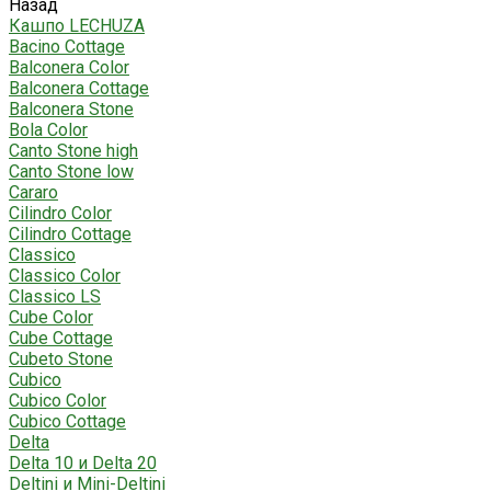
Назад
Кашпо LECHUZA
Bacino Cottage
Balconera Color
Balconera Cottage
Balconera Stone
Bola Color
Canto Stone high
Canto Stone low
Cararo
Cilindro Color
Cilindro Cottage
Classico
Classico Color
Classico LS
Cube Color
Cube Cottage
Cubeto Stone
Cubico
Cubico Color
Cubico Cottage
Delta
Delta 10 и Delta 20
Deltini и Mini-Deltini