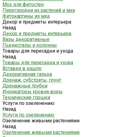
Мох для фитостен
Перегородки из растений и мха
Фитокартины из мха
Декор и предметы интерьера
Назад
Декор и предметы интерьера
Вазы декоративные
Пьедесталы и колонны
Товары для пересадки и ухода
Назад
Товары для пересадки и ухода
Вставки в кашпо
Декоративная галька
Дренаж, субстраты, грунт
Дренажные трубки
Индикаторы уровня воды
Технические горшки
Услуги по озеленению
Назад
Услуги по озеленению
Озеленение живыми растениями
Назад
Озеленение живыми растениями