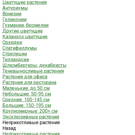
Цветущие растения
Антуриумы
Вриезии
Геликонии
Гузмании, бромелии
Другие цветущие
Каланхоэ цветущие
Орхидеи
Спатифиллумы
Стрелиции
Тилландсии
Шлюмбергеры, декабристы
Теневыносливые растения
Растения для офиса
Растения для ресторана
Маленькие: до 50 см
Небольшие: 50-95 см
Средние: 100-145 см
Большие: 150-195 см
Крупномерные: 200+ см
Эксклюзивные растения
Неприхотливые растения
Назад
Неприхотливые растения