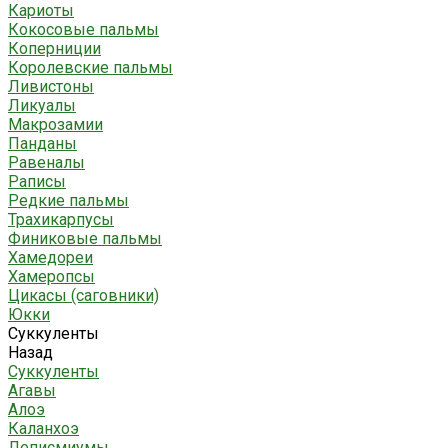
Кариоты
Кокосовые пальмы
Коперниции
Королевские пальмы
Ливистоны
Ликуалы
Макрозамии
Панданы
Равеналы
Раписы
Редкие пальмы
Трахикарпусы
Финиковые пальмы
Хамедореи
Хамеропсы
Цикасы (саговники)
Юкки
Суккуленты
Назад
Суккуленты
Агавы
Алоэ
Каланхоэ
Леписмиумы