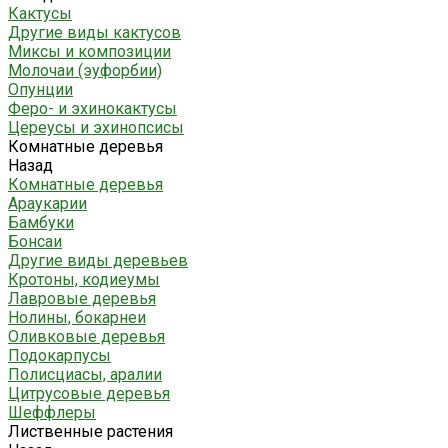
Кактусы
Другие виды кактусов
Миксы и композиции
Молочаи (эуфорбии)
Опунции
Феро- и эхинокактусы
Цереусы и эхинопсисы
Комнатные деревья
Назад
Комнатные деревья
Араукарии
Бамбуки
Бонсаи
Другие виды деревьев
Кротоны, кодиеумы
Лавровые деревья
Нолины, бокарнеи
Оливковые деревья
Подокарпусы
Полисциасы, аралии
Цитрусовые деревья
Шеффлеры
Лиственные растения