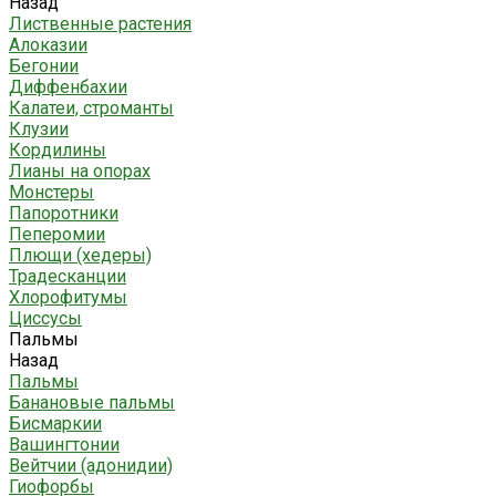
Назад
Лиственные растения
Алоказии
Бегонии
Диффенбахии
Калатеи, строманты
Клузии
Кордилины
Лианы на опорах
Монстеры
Папоротники
Пеперомии
Плющи (хедеры)
Традесканции
Хлорофитумы
Циссусы
Пальмы
Назад
Пальмы
Банановые пальмы
Бисмаркии
Вашингтонии
Вейтчии (адонидии)
Гиофорбы