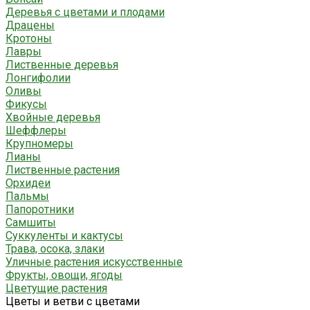
Деревья с цветами и плодами
Драцены
Кротоны
Лавры
Лиственные деревья
Лонгифолии
Оливы
Фикусы
Хвойные деревья
Шеффлеры
Крупномеры
Лианы
Лиственные растения
Орхидеи
Пальмы
Папоротники
Самшиты
Суккуленты и кактусы
Трава, осока, злаки
Уличные растения искусственные
Фрукты, овощи, ягоды
Цветущие растения
Цветы и ветви с цветами