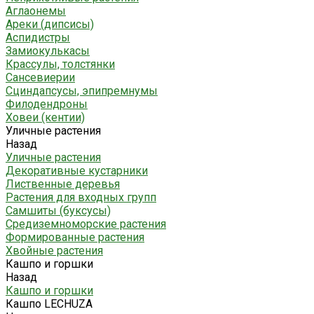
Аглаонемы
Ареки (дипсисы)
Аспидистры
Замиокулькасы
Крассулы, толстянки
Сансевиерии
Сциндапсусы, эпипремнумы
Филодендроны
Ховеи (кентии)
Уличные растения
Назад
Уличные растения
Декоративные кустарники
Лиственные деревья
Растения для входных групп
Самшиты (буксусы)
Средиземноморские растения
Формированные растения
Хвойные растения
Кашпо и горшки
Назад
Кашпо и горшки
Кашпо LECHUZA