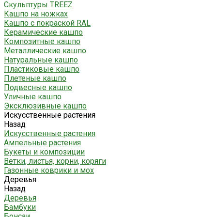
Скульптуры TREEZ
Кашпо на ножках
Кашпо с покраской RAL
Керамические кашпо
Композитные кашпо
Металлические кашпо
Натуральные кашпо
Пластиковые кашпо
Плетеные кашпо
Подвесные кашпо
Уличные кашпо
Эксклюзивные кашпо
Искусственные растения
Назад
Искусственные растения
Ампельные растения
Букеты и композиции
Ветки, листья, корни, коряги
Газонные коврики и мох
Деревья
Назад
Деревья
Бамбуки
Бонсаи