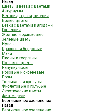
Назад
Цветы и ветви с цветами
Антуриумы
Бегонии, герани, петунии
Белые цветы
Ветки с цветами и ягодами
Гортензии
Жёлтые и оранжевые
Зелёные цветы
Ирисы
Красные и бордовые
Маки
Пионы и георгины
Полевые цветы
Ранункулюсы
Розовые и сиреневые
Розы
Тюльпаны и крокусы
Фиолетовые и голубые
Экзотические цветы
Фитомодули
Вертикальное озеленение
Назад
Вертикальное озеленение