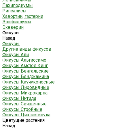
Пахиподиумы
Рипсалисы
Хавортии, гастерии
Эпифиллумы
Эхеверии
Фикусы
Назад
Фикусы
Другие виды фикусов
Фикусы Али
Фикусы Альтиссимо
Фикусы Амстел Кинг
Фикусы Бенгальские
Фикусы Бенджамина
Фикусы Каучуконосные
Фикусы Лировидные
Фикусы Микрокарпа
Фикусы Нитида
Фикусы Священные
Фикусы Стройные
Фикусы Циатистипула
Цветущие растения
Назад