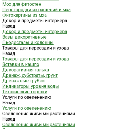
Мох для фитостен
Перегородки из растений и мха
Фитокартины из мха
Декор и предметы интерьера
Назад
Декор и предметы интерьера
Вазы декоративные
Пьедесталы и колонны
Товары для пересадки и ухода
Назад
Товары для пересадки и ухода
Вставки в кашпо
Декоративная галька
Дренаж, субстраты, грунт
Дренажные трубки
Индикаторы уровня воды
Технические горшки
Услуги по озеленению
Назад
Услуги по озеленению
Озеленение живыми растениями
Назад
Озеленение живыми растениями