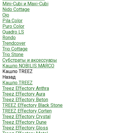
Mini-Cubi и Maxi-Cubi
Nido Cottage
Ojo
Pila Color
Puro Color
Quadro LS
Rondo
Trendcover
Trio Cottage
Trio Stone
Субстраты и аксессуары
Кашпо NOBILIS MARCO
Кашпо TREEZ
Назад
Кашпо TREEZ
Treez Effectory Anthra
Treez Effectory Aura
Treez Effectory Beton
TREEZ Effectory Black Stone
TREEZ Effectory Corten
Treez Effectory Crystal
Treez Effectory Dune
Treez Effectory Gloss