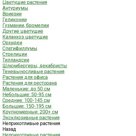
Цветущие растения
Антуриумы
Вриезии
Геликонии
Гузмании, бромелии
Другие цветущие
Каланхоэ цветущие
Орхидеи
Спатифиллумы
Стрелиции
Тилландсии
Шлюмбергеры, декабристы
Теневыносливые растения
Растения для офиса
Растения для ресторана
Маленькие: до 50 см
Небольшие: 50-95 см
Средние: 100-145 см
Большие: 150-195 см
Крупномерные: 200+ см
Эксклюзивные растения
Неприхотливые растения
Назад
Неприхотливые растения