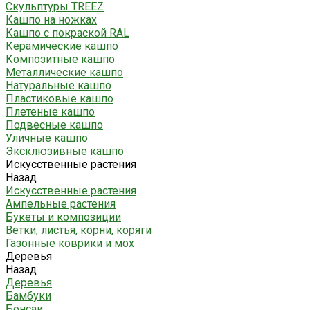
Скульптуры TREEZ
Кашпо на ножках
Кашпо с покраской RAL
Керамические кашпо
Композитные кашпо
Металлические кашпо
Натуральные кашпо
Пластиковые кашпо
Плетеные кашпо
Подвесные кашпо
Уличные кашпо
Эксклюзивные кашпо
Искусственные растения
Назад
Искусственные растения
Ампельные растения
Букеты и композиции
Ветки, листья, корни, коряги
Газонные коврики и мох
Деревья
Назад
Деревья
Бамбуки
Бонсаи