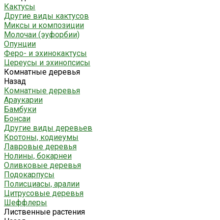
Кактусы
Другие виды кактусов
Миксы и композиции
Молочаи (эуфорбии)
Опунции
Феро- и эхинокактусы
Цереусы и эхинопсисы
Комнатные деревья
Назад
Комнатные деревья
Араукарии
Бамбуки
Бонсаи
Другие виды деревьев
Кротоны, кодиеумы
Лавровые деревья
Нолины, бокарнеи
Оливковые деревья
Подокарпусы
Полисциасы, аралии
Цитрусовые деревья
Шеффлеры
Лиственные растения