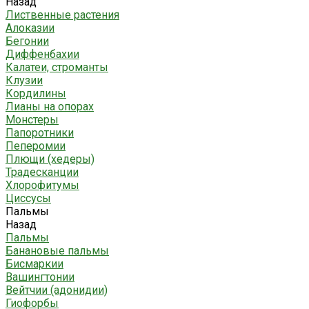
Назад
Лиственные растения
Алоказии
Бегонии
Диффенбахии
Калатеи, строманты
Клузии
Кордилины
Лианы на опорах
Монстеры
Папоротники
Пеперомии
Плющи (хедеры)
Традесканции
Хлорофитумы
Циссусы
Пальмы
Назад
Пальмы
Банановые пальмы
Бисмаркии
Вашингтонии
Вейтчии (адонидии)
Гиофорбы