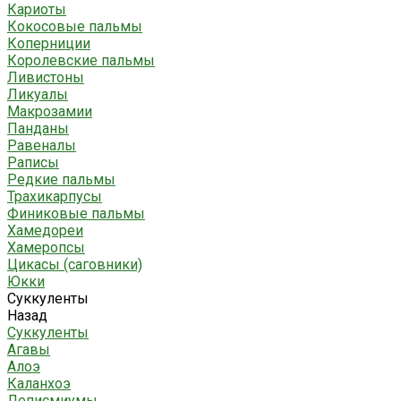
Кариоты
Кокосовые пальмы
Коперниции
Королевские пальмы
Ливистоны
Ликуалы
Макрозамии
Панданы
Равеналы
Раписы
Редкие пальмы
Трахикарпусы
Финиковые пальмы
Хамедореи
Хамеропсы
Цикасы (саговники)
Юкки
Суккуленты
Назад
Суккуленты
Агавы
Алоэ
Каланхоэ
Леписмиумы