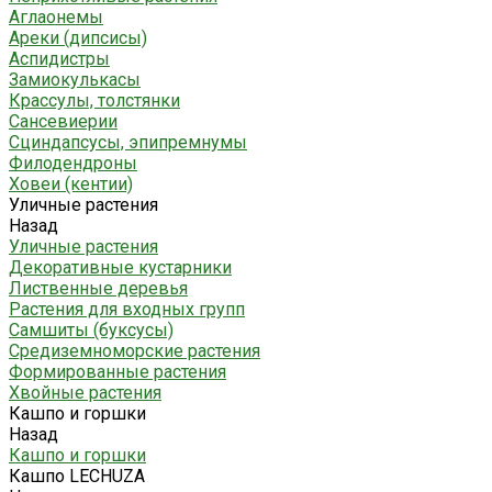
Аглаонемы
Ареки (дипсисы)
Аспидистры
Замиокулькасы
Крассулы, толстянки
Сансевиерии
Сциндапсусы, эпипремнумы
Филодендроны
Ховеи (кентии)
Уличные растения
Назад
Уличные растения
Декоративные кустарники
Лиственные деревья
Растения для входных групп
Самшиты (буксусы)
Средиземноморские растения
Формированные растения
Хвойные растения
Кашпо и горшки
Назад
Кашпо и горшки
Кашпо LECHUZA