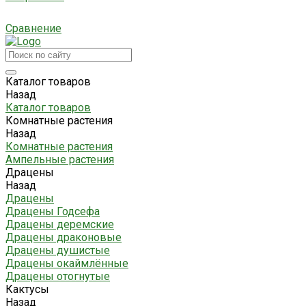
Сравнение
Каталог товаров
Назад
Каталог товаров
Комнатные растения
Назад
Комнатные растения
Ампельные растения
Драцены
Назад
Драцены
Драцены Годсефа
Драцены деремские
Драцены драконовые
Драцены душистые
Драцены окаймлённые
Драцены отогнутые
Кактусы
Назад