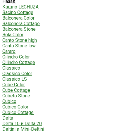
Назад
Кашпо LECHUZA
Bacino Cottage
Balconera Color
Balconera Cottage
Balconera Stone
Bola Color
Canto Stone high
Canto Stone low
Cararo
Cilindro Color
Cilindro Cottage
Classico
Classico Color
Classico LS
Cube Color
Cube Cottage
Cubeto Stone
Cubico
Cubico Color
Cubico Cottage
Delta
Delta 10 и Delta 20
Deltini и Mini-Deltini