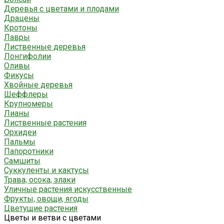
Деревья с цветами и плодами
Драцены
Кротоны
Лавры
Лиственные деревья
Лонгифолии
Оливы
Фикусы
Хвойные деревья
Шеффлеры
Крупномеры
Лианы
Лиственные растения
Орхидеи
Пальмы
Папоротники
Самшиты
Суккуленты и кактусы
Трава, осока, злаки
Уличные растения искусственные
Фрукты, овощи, ягоды
Цветущие растения
Цветы и ветви с цветами