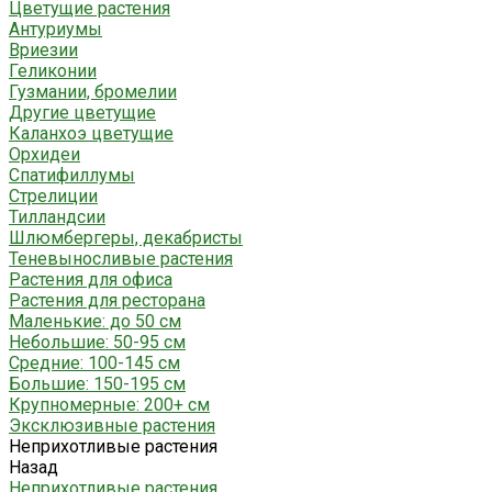
Цветущие растения
Антуриумы
Вриезии
Геликонии
Гузмании, бромелии
Другие цветущие
Каланхоэ цветущие
Орхидеи
Спатифиллумы
Стрелиции
Тилландсии
Шлюмбергеры, декабристы
Теневыносливые растения
Растения для офиса
Растения для ресторана
Маленькие: до 50 см
Небольшие: 50-95 см
Средние: 100-145 см
Большие: 150-195 см
Крупномерные: 200+ см
Эксклюзивные растения
Неприхотливые растения
Назад
Неприхотливые растения