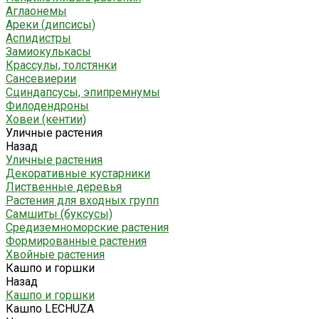
Аглаонемы
Ареки (дипсисы)
Аспидистры
Замиокулькасы
Крассулы, толстянки
Сансевиерии
Сциндапсусы, эпипремнумы
Филодендроны
Ховеи (кентии)
Уличные растения
Назад
Уличные растения
Декоративные кустарники
Лиственные деревья
Растения для входных групп
Самшиты (буксусы)
Средиземноморские растения
Формированные растения
Хвойные растения
Кашпо и горшки
Назад
Кашпо и горшки
Кашпо LECHUZA