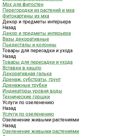
Мох для фитостен
Перегородки из растений и мха
Фитокартины из мха
Декор и предметы интерьера
Назад
Декор и предметы интерьера
Вазы декоративные
Пьедесталы и колонны
Товары для пересадки и ухода
Назад
Товары для пересадки и ухода
Вставки в кашпо
Декоративная галька
Дренаж, субстраты, грунт
Дренажные трубки
Индикаторы уровня воды
Технические горшки
Услуги по озеленению
Назад
Услуги по озеленению
Озеленение живыми растениями
Назад
Озеленение живыми растениями