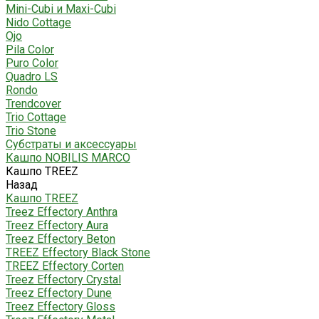
Mini-Cubi и Maxi-Cubi
Nido Cottage
Ojo
Pila Color
Puro Color
Quadro LS
Rondo
Trendcover
Trio Cottage
Trio Stone
Субстраты и аксессуары
Кашпо NOBILIS MARCO
Кашпо TREEZ
Назад
Кашпо TREEZ
Treez Effectory Anthra
Treez Effectory Aura
Treez Effectory Beton
TREEZ Effectory Black Stone
TREEZ Effectory Corten
Treez Effectory Crystal
Treez Effectory Dune
Treez Effectory Gloss