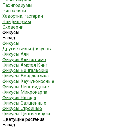
Пахиподиумы
Рипсалисы
Хавортии, гастерии
Эпифиллумы
Эхеверии
Фикусы
Назад
Фикусы
Другие виды фикусов
Фикусы Али
Фикусы Альтиссимо
Фикусы Амстел Кинг
Фикусы Бенгальские
Фикусы Бенджамина
Фикусы Каучуконосные
Фикусы Лировидные
Фикусы Микрокарпа
Фикусы Нитида
Фикусы Священные
Фикусы Стройные
Фикусы Циатистипула
Цветущие растения
Назад