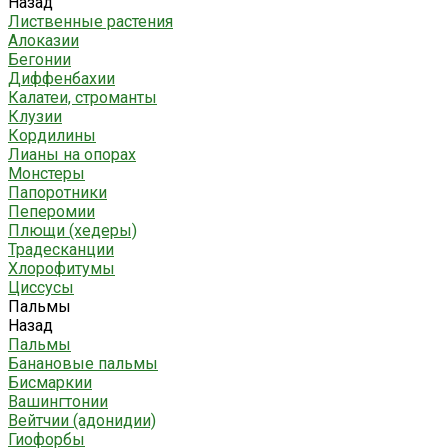
Назад
Лиственные растения
Алоказии
Бегонии
Диффенбахии
Калатеи, строманты
Клузии
Кордилины
Лианы на опорах
Монстеры
Папоротники
Пеперомии
Плющи (хедеры)
Традесканции
Хлорофитумы
Циссусы
Пальмы
Назад
Пальмы
Банановые пальмы
Бисмаркии
Вашингтонии
Вейтчии (адонидии)
Гиофорбы