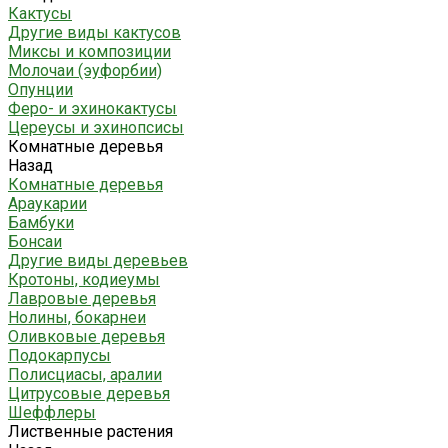
Кактусы
Другие виды кактусов
Миксы и композиции
Молочаи (эуфорбии)
Опунции
Феро- и эхинокактусы
Цереусы и эхинопсисы
Комнатные деревья
Назад
Комнатные деревья
Араукарии
Бамбуки
Бонсаи
Другие виды деревьев
Кротоны, кодиеумы
Лавровые деревья
Нолины, бокарнеи
Оливковые деревья
Подокарпусы
Полисциасы, аралии
Цитрусовые деревья
Шеффлеры
Лиственные растения