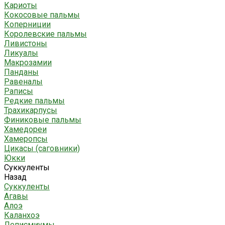
Кариоты
Кокосовые пальмы
Коперниции
Королевские пальмы
Ливистоны
Ликуалы
Макрозамии
Панданы
Равеналы
Раписы
Редкие пальмы
Трахикарпусы
Финиковые пальмы
Хамедореи
Хамеропсы
Цикасы (саговники)
Юкки
Суккуленты
Назад
Суккуленты
Агавы
Алоэ
Каланхоэ
Леписмиумы