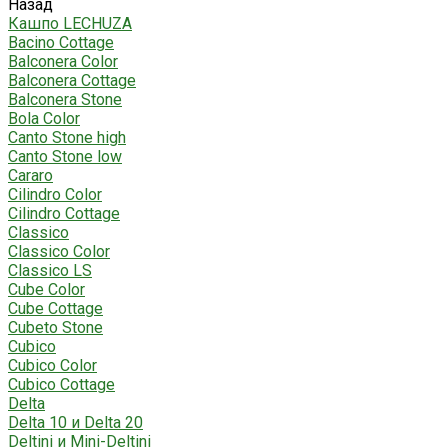
Назад
Кашпо LECHUZA
Bacino Cottage
Balconera Color
Balconera Cottage
Balconera Stone
Bola Color
Canto Stone high
Canto Stone low
Cararo
Cilindro Color
Cilindro Cottage
Classico
Classico Color
Classico LS
Cube Color
Cube Cottage
Cubeto Stone
Cubico
Cubico Color
Cubico Cottage
Delta
Delta 10 и Delta 20
Deltini и Mini-Deltini