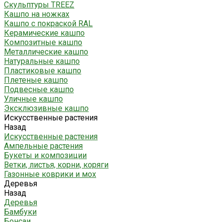
Скульптуры TREEZ
Кашпо на ножках
Кашпо с покраской RAL
Керамические кашпо
Композитные кашпо
Металлические кашпо
Натуральные кашпо
Пластиковые кашпо
Плетеные кашпо
Подвесные кашпо
Уличные кашпо
Эксклюзивные кашпо
Искусственные растения
Назад
Искусственные растения
Ампельные растения
Букеты и композиции
Ветки, листья, корни, коряги
Газонные коврики и мох
Деревья
Назад
Деревья
Бамбуки
Бонсаи