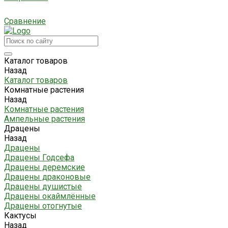
Сравнение
Каталог товаров
Назад
Каталог товаров
Комнатные растения
Назад
Комнатные растения
Ампельные растения
Драцены
Назад
Драцены
Драцены Годсефа
Драцены деремские
Драцены драконовые
Драцены душистые
Драцены окаймлённые
Драцены отогнутые
Кактусы
Назад