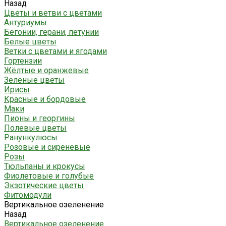
Назад
Цветы и ветви с цветами
Антуриумы
Бегонии, герани, петунии
Белые цветы
Ветки с цветами и ягодами
Гортензии
Жёлтые и оранжевые
Зелёные цветы
Ирисы
Красные и бордовые
Маки
Пионы и георгины
Полевые цветы
Ранункулюсы
Розовые и сиреневые
Розы
Тюльпаны и крокусы
Фиолетовые и голубые
Экзотические цветы
Фитомодули
Вертикальное озеленение
Назад
Вертикальное озеленение