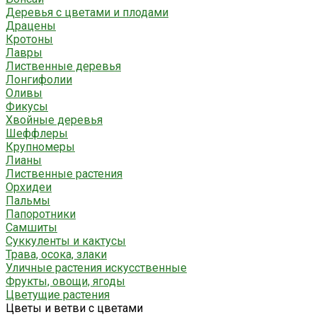
Деревья с цветами и плодами
Драцены
Кротоны
Лавры
Лиственные деревья
Лонгифолии
Оливы
Фикусы
Хвойные деревья
Шеффлеры
Крупномеры
Лианы
Лиственные растения
Орхидеи
Пальмы
Папоротники
Самшиты
Суккуленты и кактусы
Трава, осока, злаки
Уличные растения искусственные
Фрукты, овощи, ягоды
Цветущие растения
Цветы и ветви с цветами