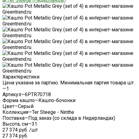
Характеристики
Цена указана за партию. Минимальная партия товара шт.
—
1
Артикул
—
6PTR70718
Форма кашпо
—
Кашпо-бочонки
Цвет
—
Серый
Коллекция
—
Ter Steege - Ninthe
Поставка
—
Под заказ (со склада в Нидерландах)
Высота, см
—
31
27 374 руб.
/
шт
27 374 руб.