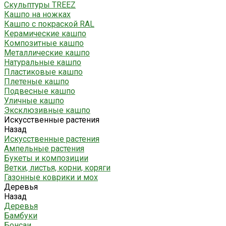
Скульптуры TREEZ
Кашпо на ножках
Кашпо с покраской RAL
Керамические кашпо
Композитные кашпо
Металлические кашпо
Натуральные кашпо
Пластиковые кашпо
Плетеные кашпо
Подвесные кашпо
Уличные кашпо
Эксклюзивные кашпо
Искусственные растения
Назад
Искусственные растения
Ампельные растения
Букеты и композиции
Ветки, листья, корни, коряги
Газонные коврики и мох
Деревья
Назад
Деревья
Бамбуки
Бонсаи