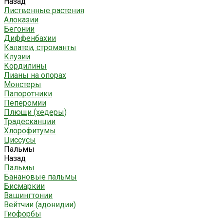
Назад
Лиственные растения
Алоказии
Бегонии
Диффенбахии
Калатеи, строманты
Клузии
Кордилины
Лианы на опорах
Монстеры
Папоротники
Пеперомии
Плющи (хедеры)
Традесканции
Хлорофитумы
Циссусы
Пальмы
Назад
Пальмы
Банановые пальмы
Бисмаркии
Вашингтонии
Вейтчии (адонидии)
Гиофорбы