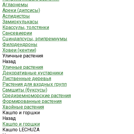
Аглаонемы
Ареки (дипсисы)
Аспидистры
Замиокулькасы
Крассулы, толстянки
Сансевиерии
Сциндапсусы, эпипремнумы
Филодендроны
Ховеи (кентии)
Уличные растения
Назад
Уличные растения
Декоративные кустарники
Лиственные деревья
Растения для входных групп
Самшиты (буксусы)
Средиземноморские растения
Формированные растения
Хвойные растения
Кашпо и горшки
Назад
Кашпо и горшки
Кашпо LECHUZA