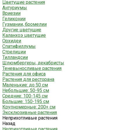
Цветущие растения
Антуриумы
Вриезии
Геликонии
Гузмании, бромелии
Другие цветущие
Каланхоэ цветущие
Орхидеи
Спатифиллумы
Стрелиции
Тилландсии
Шлюмбергеры, декабристы
Теневыносливые растения
Растения для офиса
Растения для ресторана
Маленькие: до 50 см
Небольшие: 50-95 см
Средние: 100-145 см
Большие: 150-195 см
Крупномерные: 200+ см
Эксклюзивные растения
Неприхотливые растения
Назад
Неприхотливые растения