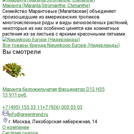
Маранта (Maranta,Stromanthe, Ctenanthe)
Семейство Марантовые (Marantaceae) объединяет
произошед­шие из американских тропиков
многочисленные роды и виды вечнозеленых растений,
некоторые из них особенно ценятся как комнатные
растения из-за листьев с яркими красочными пятнами.
Все товары бренда Nieuwkoop Europe (Нидерланды)
Вы смотрели
Маранта беложильчатая Фасцинатор D12 H35
13 911 руб.
+7 (495) 155 33 11
+7 (926) 005 03 03
info@greentrend.ru
г. Москва, Лихоборская набережная, 14
О компании
Система скидок