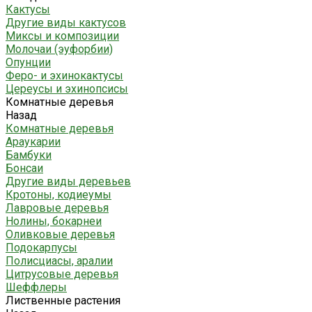
Кактусы
Другие виды кактусов
Миксы и композиции
Молочаи (эуфорбии)
Опунции
Феро- и эхинокактусы
Цереусы и эхинопсисы
Комнатные деревья
Назад
Комнатные деревья
Араукарии
Бамбуки
Бонсаи
Другие виды деревьев
Кротоны, кодиеумы
Лавровые деревья
Нолины, бокарнеи
Оливковые деревья
Подокарпусы
Полисциасы, аралии
Цитрусовые деревья
Шеффлеры
Лиственные растения