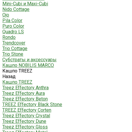
Mini-Cubi и Maxi-Cubi
Nido Cottage
Ojo
Pila Color
Puro Color
Quadro LS
Rondo
Trendcover
Trio Cottage
Trio Stone
Субстраты и аксессуары
Кашпо NOBILIS MARCO
Кашпо TREEZ
Назад
Кашпо TREEZ
Treez Effectory Anthra
Treez Effectory Aura
Treez Effectory Beton
TREEZ Effectory Black Stone
TREEZ Effectory Corten
Treez Effectory Crystal
Treez Effectory Dune
Treez Effectory Gloss