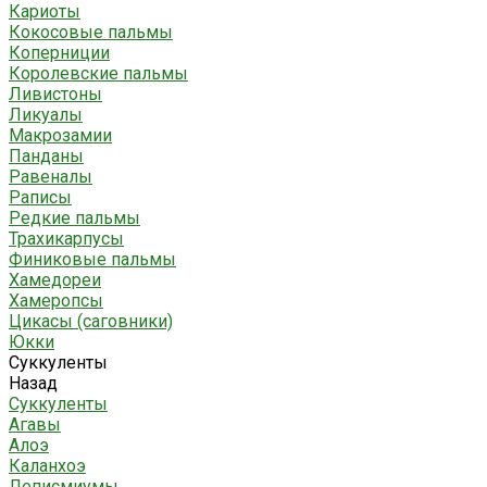
Кариоты
Кокосовые пальмы
Коперниции
Королевские пальмы
Ливистоны
Ликуалы
Макрозамии
Панданы
Равеналы
Раписы
Редкие пальмы
Трахикарпусы
Финиковые пальмы
Хамедореи
Хамеропсы
Цикасы (саговники)
Юкки
Суккуленты
Назад
Суккуленты
Агавы
Алоэ
Каланхоэ
Леписмиумы