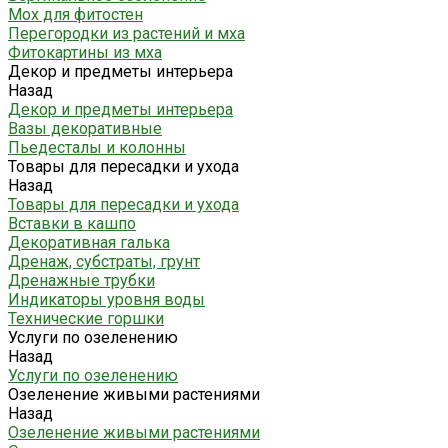
Мох для фитостен
Перегородки из растений и мха
Фитокартины из мха
Декор и предметы интерьера
Назад
Декор и предметы интерьера
Вазы декоративные
Пьедесталы и колонны
Товары для пересадки и ухода
Назад
Товары для пересадки и ухода
Вставки в кашпо
Декоративная галька
Дренаж, субстраты, грунт
Дренажные трубки
Индикаторы уровня воды
Технические горшки
Услуги по озеленению
Назад
Услуги по озеленению
Озеленение живыми растениями
Назад
Озеленение живыми растениями