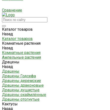
Сравнение
Каталог товаров
Назад
Каталог товаров
Комнатные растения
Назад
Комнатные растения
Ампельные растения
Драцены
Назад
Драцены
Драцены Годсефа
Драцены деремские
Драцены драконовые
Драцены душистые
Драцены окаймлённые
Драцены отогнутые
Кактусы
Назад