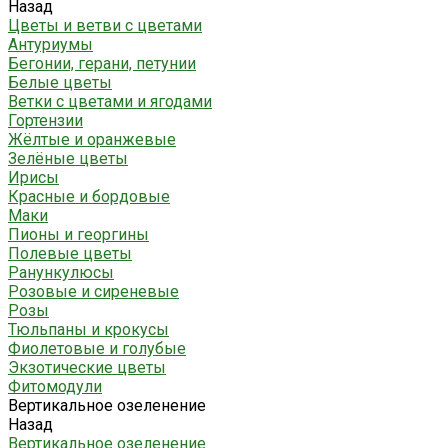
Назад
Цветы и ветви с цветами
Антуриумы
Бегонии, герани, петунии
Белые цветы
Ветки с цветами и ягодами
Гортензии
Жёлтые и оранжевые
Зелёные цветы
Ирисы
Красные и бордовые
Маки
Пионы и георгины
Полевые цветы
Ранункулюсы
Розовые и сиреневые
Розы
Тюльпаны и крокусы
Фиолетовые и голубые
Экзотические цветы
Фитомодули
Вертикальное озеленение
Назад
Вертикальное озеленение