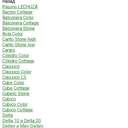
Назад
Кашпо LECHUZA
Bacino Cottage
Balconera Color
Balconera Cottage
Balconera Stone
Bola Color
Canto Stone high
Canto Stone low
Cararo
Cilindro Color
Cilindro Cottage
Classico
Classico Color
Classico LS
Cube Color
Cube Cottage
Cubeto Stone
Cubico
Cubico Color
Cubico Cottage
Delta
Delta 10 и Delta 20
Deltini и Mini-Deltini