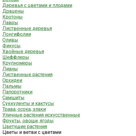
Деревья с цветами и плодами
Драцены
Кротоны
Лавры
Лиственные деревья
Лонгифолии
Оливы
Фикусы
Хвойные деревья
Шеффлеры
Крупномеры
Лианы
Лиственные растения
Орхидеи
Пальмы
Папоротники
Самшиты
Суккуленты и кактусы
Трава, осока, злаки
Уличные растения искусственные
Фрукты, овощи, ягоды
Цветущие растения
Цветы и ветви с цветами