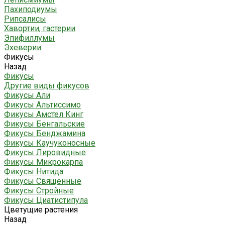
Пахиподиумы
Рипсалисы
Хавортии, гастерии
Эпифиллумы
Эхеверии
Фикусы
Назад
Фикусы
Другие виды фикусов
Фикусы Али
Фикусы Альтиссимо
Фикусы Амстел Кинг
Фикусы Бенгальские
Фикусы Бенджамина
Фикусы Каучуконосные
Фикусы Лировидные
Фикусы Микрокарпа
Фикусы Нитида
Фикусы Священные
Фикусы Стройные
Фикусы Циатистипула
Цветущие растения
Назад