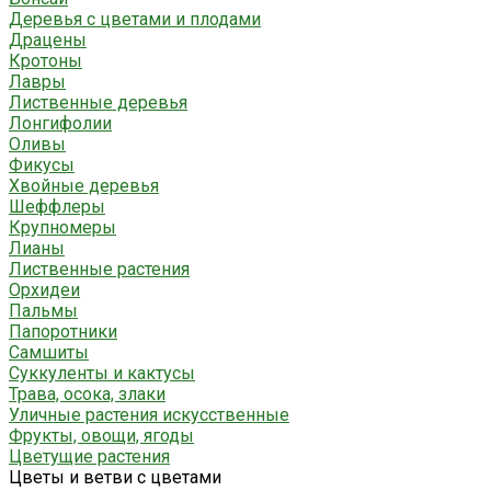
Деревья с цветами и плодами
Драцены
Кротоны
Лавры
Лиственные деревья
Лонгифолии
Оливы
Фикусы
Хвойные деревья
Шеффлеры
Крупномеры
Лианы
Лиственные растения
Орхидеи
Пальмы
Папоротники
Самшиты
Суккуленты и кактусы
Трава, осока, злаки
Уличные растения искусственные
Фрукты, овощи, ягоды
Цветущие растения
Цветы и ветви с цветами