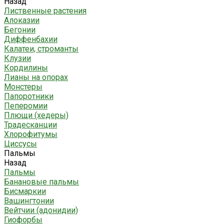
Назад
Лиственные растения
Алоказии
Бегонии
Диффенбахии
Калатеи, строманты
Клузии
Кордилины
Лианы на опорах
Монстеры
Папоротники
Пеперомии
Плющи (хедеры)
Традесканции
Хлорофитумы
Циссусы
Пальмы
Назад
Пальмы
Банановые пальмы
Бисмаркии
Вашингтонии
Вейтчии (адонидии)
Гиофорбы