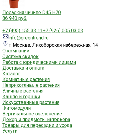
Полаския чичипе D45 H70
86 940 руб.
+7 (495) 155 33 11
+7 (926) 005 03 03
info@greentrend.ru
г. Москва, Лихоборская набережная, 14
О компании
Система скидок
Работа с юридическими лицами
Доставка и оплата
Каталог
Комнатные растения
Неприхотливые растения
Уличные растения
Кашпо и горшки
Искусственные растения
Фитомодули
Вертикальное озеленение
Декор и предметы интерьера
Товары для пересадки и ухода
Услуги