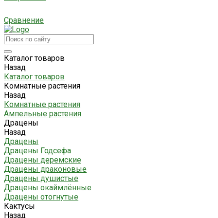
Сравнение
Каталог товаров
Назад
Каталог товаров
Комнатные растения
Назад
Комнатные растения
Ампельные растения
Драцены
Назад
Драцены
Драцены Годсефа
Драцены деремские
Драцены драконовые
Драцены душистые
Драцены окаймлённые
Драцены отогнутые
Кактусы
Назад