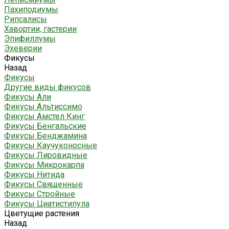
Пахиподиумы
Рипсалисы
Хавортии, гастерии
Эпифиллумы
Эхеверии
Фикусы
Назад
Фикусы
Другие виды фикусов
Фикусы Али
Фикусы Альтиссимо
Фикусы Амстел Кинг
Фикусы Бенгальские
Фикусы Бенджамина
Фикусы Каучуконосные
Фикусы Лировидные
Фикусы Микрокарпа
Фикусы Нитида
Фикусы Священные
Фикусы Стройные
Фикусы Циатистипула
Цветущие растения
Назад