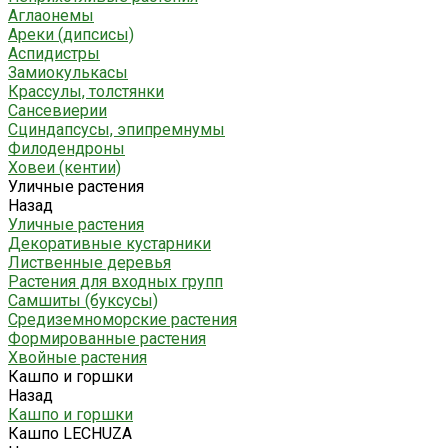
Аглаонемы
Ареки (дипсисы)
Аспидистры
Замиокулькасы
Крассулы, толстянки
Сансевиерии
Сциндапсусы, эпипремнумы
Филодендроны
Ховеи (кентии)
Уличные растения
Назад
Уличные растения
Декоративные кустарники
Лиственные деревья
Растения для входных групп
Самшиты (буксусы)
Средиземноморские растения
Формированные растения
Хвойные растения
Кашпо и горшки
Назад
Кашпо и горшки
Кашпо LECHUZA