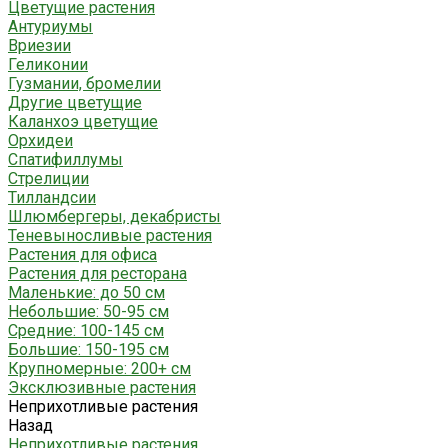
Цветущие растения
Антуриумы
Вриезии
Геликонии
Гузмании, бромелии
Другие цветущие
Каланхоэ цветущие
Орхидеи
Спатифиллумы
Стрелиции
Тилландсии
Шлюмбергеры, декабристы
Теневыносливые растения
Растения для офиса
Растения для ресторана
Маленькие: до 50 см
Небольшие: 50-95 см
Средние: 100-145 см
Большие: 150-195 см
Крупномерные: 200+ см
Эксклюзивные растения
Неприхотливые растения
Назад
Неприхотливые растения