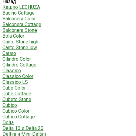
Назад
Кашпо LECHUZA
Bacino Cottage
Balconera Color
Balconera Cottage
Balconera Stone
Bola Color
Canto Stone high
Canto Stone low
Cararo
Cilindro Color
Cilindro Cottage
Classico
Classico Color
Classico LS
Cube Color
Cube Cottage
Cubeto Stone
Cubico
Cubico Color
Cubico Cottage
Delta
Delta 10 и Delta 20
Deltini и Mini-Deltini