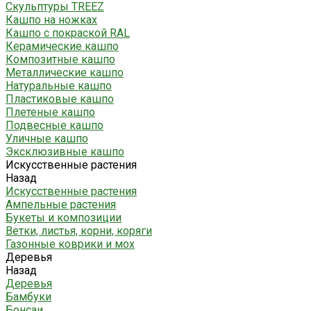
Скульптуры TREEZ
Кашпо на ножках
Кашпо с покраской RAL
Керамические кашпо
Композитные кашпо
Металлические кашпо
Натуральные кашпо
Пластиковые кашпо
Плетеные кашпо
Подвесные кашпо
Уличные кашпо
Эксклюзивные кашпо
Искусственные растения
Назад
Искусственные растения
Ампельные растения
Букеты и композиции
Ветки, листья, корни, коряги
Газонные коврики и мох
Деревья
Назад
Деревья
Бамбуки
Бонсаи