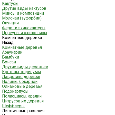
Кактусы
Другие виды кактусов
Миксы и композиции
Молочаи (эуфорбии)
Опунции
Феро- и эхинокактусы
Цереусы и эхинопсисы
Комнатные деревья
Назад
Комнатные деревья
Араукарии
Бамбуки
Бонсаи
Другие виды деревьев
Кротоны, кодиеумы
Лавровые деревья
Нолины, бокарнеи
Оливковые деревья
Подокарпусы
Полисциасы, аралии
Цитрусовые деревья
Шеффлеры
Лиственные растения