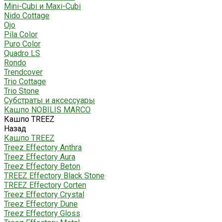
Mini-Cubi и Maxi-Cubi
Nido Cottage
Ojo
Pila Color
Puro Color
Quadro LS
Rondo
Trendcover
Trio Cottage
Trio Stone
Субстраты и аксессуары
Кашпо NOBILIS MARCO
Кашпо TREEZ
Назад
Кашпо TREEZ
Treez Effectory Anthra
Treez Effectory Aura
Treez Effectory Beton
TREEZ Effectory Black Stone
TREEZ Effectory Corten
Treez Effectory Crystal
Treez Effectory Dune
Treez Effectory Gloss