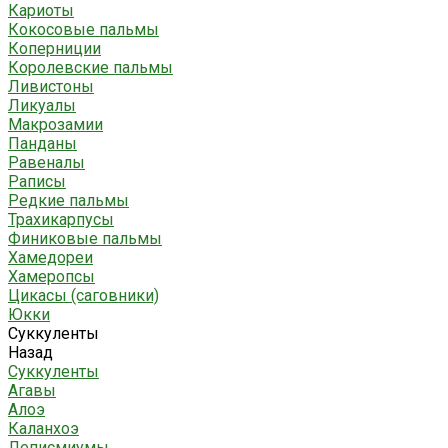
Кариоты
Кокосовые пальмы
Коперниции
Королевские пальмы
Ливистоны
Ликуалы
Макрозамии
Панданы
Равеналы
Раписы
Редкие пальмы
Трахикарпусы
Финиковые пальмы
Хамедореи
Хамеропсы
Цикасы (саговники)
Юкки
Суккуленты
Назад
Суккуленты
Агавы
Алоэ
Каланхоэ
Леписмиумы