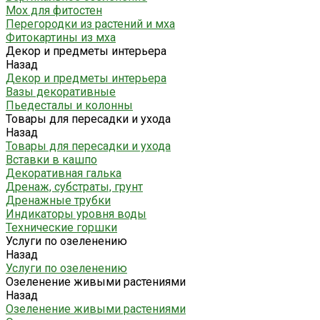
Мох для фитостен
Перегородки из растений и мха
Фитокартины из мха
Декор и предметы интерьера
Назад
Декор и предметы интерьера
Вазы декоративные
Пьедесталы и колонны
Товары для пересадки и ухода
Назад
Товары для пересадки и ухода
Вставки в кашпо
Декоративная галька
Дренаж, субстраты, грунт
Дренажные трубки
Индикаторы уровня воды
Технические горшки
Услуги по озеленению
Назад
Услуги по озеленению
Озеленение живыми растениями
Назад
Озеленение живыми растениями