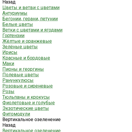
Назад
Цветы и ветви с цветами
Антуриумы
Бегонии, герани, петунии
Белые цветы
Ветки с цветами и ягодами
Гортензии
Жёлтые и оранжевые
Зелёные цветы
Ирисы
Красные и бордовые
Маки
Пионы и георгины
Полевые цветы
Ранункулюсы
Розовые и сиреневые
Розы
Тюльпаны и крокусы
Фиолетовые и голубые
Экзотические цветы
Фитомодули
Вертикальное озеленение
Назад
Вертикальное озеленение