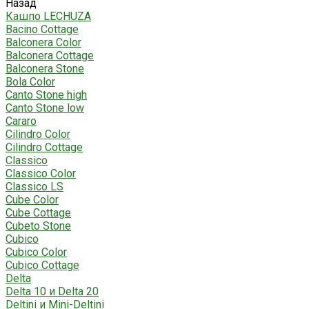
Назад
Кашпо LECHUZA
Bacino Cottage
Balconera Color
Balconera Cottage
Balconera Stone
Bola Color
Canto Stone high
Canto Stone low
Cararo
Cilindro Color
Cilindro Cottage
Classico
Classico Color
Classico LS
Cube Color
Cube Cottage
Cubeto Stone
Cubico
Cubico Color
Cubico Cottage
Delta
Delta 10 и Delta 20
Deltini и Mini-Deltini