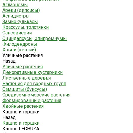
Аглаонемы
Ареки (дипсисы)
Аспидистры
Замиокулькасы
Крассулы, толстянки
Сансевиерии
Сциндапсусы, эпипремнумы
Филодендроны
Ховеи (кентии)
Уличные растения
Назад
Уличные растения
Декоративные кустарники
Лиственные деревья
Растения для входных групп
Самшиты (буксусы)
Средиземноморские растения
Формированные растения
Хвойные растения
Кашпо и горшки
Назад
Кашпо и горшки
Кашпо LECHUZA