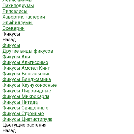
Пахиподиумы
Рипсалисы
Хавортии, гастерии
Эпифиллумы
Эхеверии
Фикусы
Назад
Фикусы
Другие виды фикусов
Фикусы Али
Фикусы Альтиссимо
Фикусы Амстел Кинг
Фикусы Бенгальские
Фикусы Бенджамина
Фикусы Каучуконосные
Фикусы Лировидные
Фикусы Микрокарпа
Фикусы Нитида
Фикусы Священные
Фикусы Стройные
Фикусы Циатистипула
Цветущие растения
Назад