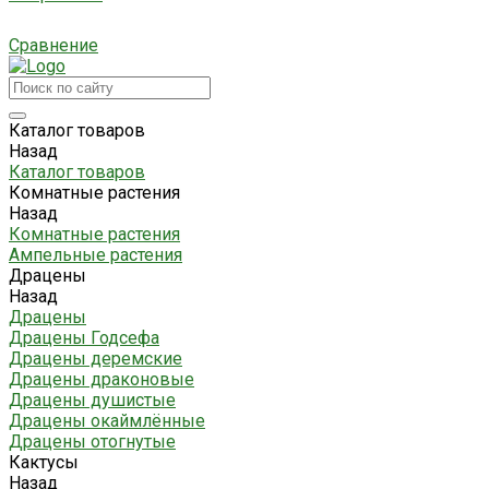
Сравнение
Каталог товаров
Назад
Каталог товаров
Комнатные растения
Назад
Комнатные растения
Ампельные растения
Драцены
Назад
Драцены
Драцены Годсефа
Драцены деремские
Драцены драконовые
Драцены душистые
Драцены окаймлённые
Драцены отогнутые
Кактусы
Назад