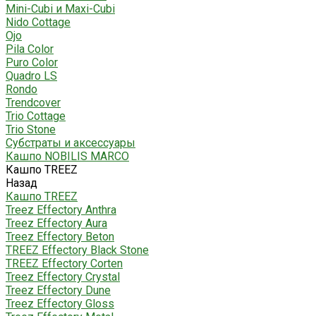
Mini-Cubi и Maxi-Cubi
Nido Cottage
Ojo
Pila Color
Puro Color
Quadro LS
Rondo
Trendcover
Trio Cottage
Trio Stone
Субстраты и аксессуары
Кашпо NOBILIS MARCO
Кашпо TREEZ
Назад
Кашпо TREEZ
Treez Effectory Anthra
Treez Effectory Aura
Treez Effectory Beton
TREEZ Effectory Black Stone
TREEZ Effectory Corten
Treez Effectory Crystal
Treez Effectory Dune
Treez Effectory Gloss