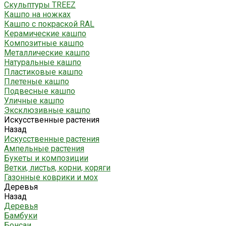
Скульптуры TREEZ
Кашпо на ножках
Кашпо с покраской RAL
Керамические кашпо
Композитные кашпо
Металлические кашпо
Натуральные кашпо
Пластиковые кашпо
Плетеные кашпо
Подвесные кашпо
Уличные кашпо
Эксклюзивные кашпо
Искусственные растения
Назад
Искусственные растения
Ампельные растения
Букеты и композиции
Ветки, листья, корни, коряги
Газонные коврики и мох
Деревья
Назад
Деревья
Бамбуки
Бонсаи