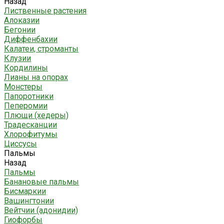
Назад
Лиственные растения
Алоказии
Бегонии
Диффенбахии
Калатеи, строманты
Клузии
Кордилины
Лианы на опорах
Монстеры
Папоротники
Пеперомии
Плющи (хедеры)
Традесканции
Хлорофитумы
Циссусы
Пальмы
Назад
Пальмы
Банановые пальмы
Бисмаркии
Вашингтонии
Вейтчии (адонидии)
Гиофорбы