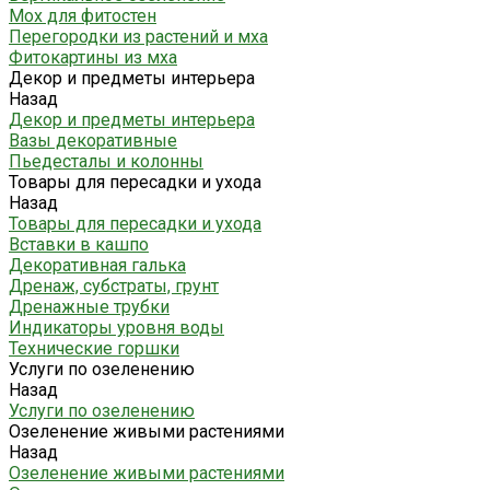
Мох для фитостен
Перегородки из растений и мха
Фитокартины из мха
Декор и предметы интерьера
Назад
Декор и предметы интерьера
Вазы декоративные
Пьедесталы и колонны
Товары для пересадки и ухода
Назад
Товары для пересадки и ухода
Вставки в кашпо
Декоративная галька
Дренаж, субстраты, грунт
Дренажные трубки
Индикаторы уровня воды
Технические горшки
Услуги по озеленению
Назад
Услуги по озеленению
Озеленение живыми растениями
Назад
Озеленение живыми растениями