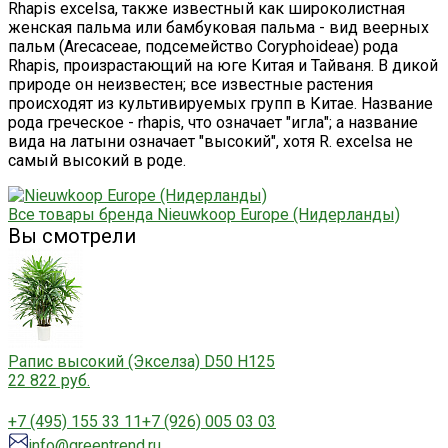
Rhapis excelsa, также известный как широколистная
женская пальма или бамбуковая пальма - вид веерных
пальм (Arecaceae, подсемейство Coryphoideae) рода
Rhapis, произрастающий на юге Китая и Тайваня. В дикой
природе он неизвестен; все известные растения
происходят из культивируемых групп в Китае. Название
рода греческое - rhapis, что означает "игла"; а название
вида на латыни означает "высокий", хотя R. excelsa не
самый высокий в роде.
Все товары бренда Nieuwkoop Europe (Нидерланды)
Вы смотрели
Рапис высокий (Экселза) D50 H125
22 822 руб.
+7 (495) 155 33 11
+7 (926) 005 03 03
info@greentrend.ru