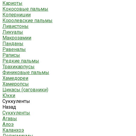
Кариоты
Кокосовые пальмы
Коперниции
Королевские пальмы
Ливистоны
Ликуалы
Макрозамии
Панданы
Равеналы
Раписы
Редкие пальмы
Трахикарпусы
Финиковые пальмы
Хамедореи
Хамеропсы
Цикасы (саговники)
Юкки
Суккуленты
Назад
Суккуленты
Агавы
Алоэ
Каланхоэ
Леписмиумы