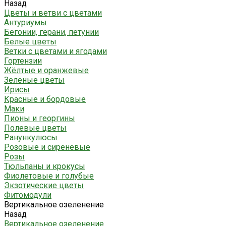
Назад
Цветы и ветви с цветами
Антуриумы
Бегонии, герани, петунии
Белые цветы
Ветки с цветами и ягодами
Гортензии
Жёлтые и оранжевые
Зелёные цветы
Ирисы
Красные и бордовые
Маки
Пионы и георгины
Полевые цветы
Ранункулюсы
Розовые и сиреневые
Розы
Тюльпаны и крокусы
Фиолетовые и голубые
Экзотические цветы
Фитомодули
Вертикальное озеленение
Назад
Вертикальное озеленение