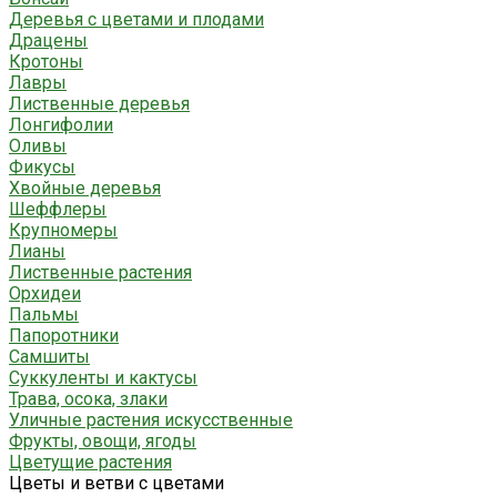
Деревья с цветами и плодами
Драцены
Кротоны
Лавры
Лиственные деревья
Лонгифолии
Оливы
Фикусы
Хвойные деревья
Шеффлеры
Крупномеры
Лианы
Лиственные растения
Орхидеи
Пальмы
Папоротники
Самшиты
Суккуленты и кактусы
Трава, осока, злаки
Уличные растения искусственные
Фрукты, овощи, ягоды
Цветущие растения
Цветы и ветви с цветами