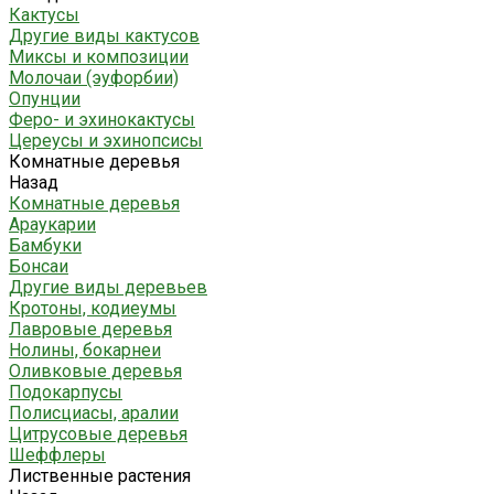
Кактусы
Другие виды кактусов
Миксы и композиции
Молочаи (эуфорбии)
Опунции
Феро- и эхинокактусы
Цереусы и эхинопсисы
Комнатные деревья
Назад
Комнатные деревья
Араукарии
Бамбуки
Бонсаи
Другие виды деревьев
Кротоны, кодиеумы
Лавровые деревья
Нолины, бокарнеи
Оливковые деревья
Подокарпусы
Полисциасы, аралии
Цитрусовые деревья
Шеффлеры
Лиственные растения