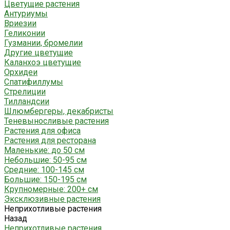
Цветущие растения
Антуриумы
Вриезии
Геликонии
Гузмании, бромелии
Другие цветущие
Каланхоэ цветущие
Орхидеи
Спатифиллумы
Стрелиции
Тилландсии
Шлюмбергеры, декабристы
Теневыносливые растения
Растения для офиса
Растения для ресторана
Маленькие: до 50 см
Небольшие: 50-95 см
Средние: 100-145 см
Большие: 150-195 см
Крупномерные: 200+ см
Эксклюзивные растения
Неприхотливые растения
Назад
Неприхотливые растения