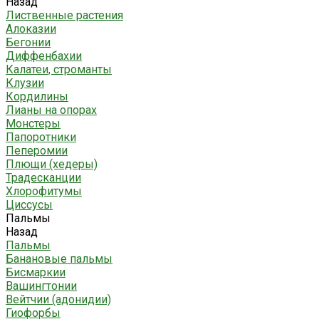
Назад
Лиственные растения
Алоказии
Бегонии
Диффенбахии
Калатеи, строманты
Клузии
Кордилины
Лианы на опорах
Монстеры
Папоротники
Пеперомии
Плющи (хедеры)
Традесканции
Хлорофитумы
Циссусы
Пальмы
Назад
Пальмы
Банановые пальмы
Бисмаркии
Вашингтонии
Вейтчии (адонидии)
Гиофорбы