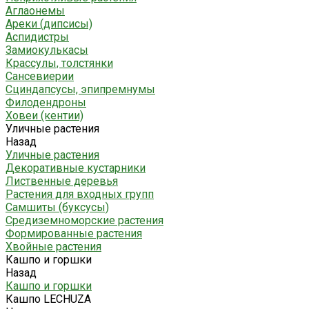
Аглаонемы
Ареки (дипсисы)
Аспидистры
Замиокулькасы
Крассулы, толстянки
Сансевиерии
Сциндапсусы, эпипремнумы
Филодендроны
Ховеи (кентии)
Уличные растения
Назад
Уличные растения
Декоративные кустарники
Лиственные деревья
Растения для входных групп
Самшиты (буксусы)
Средиземноморские растения
Формированные растения
Хвойные растения
Кашпо и горшки
Назад
Кашпо и горшки
Кашпо LECHUZA