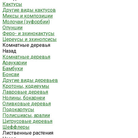
Кактусы
Другие виды кактусов
Миксы и композиции
Молочаи (эуфорбии)
Опунции
Феро- и эхинокактусы
Цереусы и эхинопсисы
Комнатные деревья
Назад
Комнатные деревья
Араукарии
Бамбуки
Бонсаи
Другие виды деревьев
Кротоны, кодиеумы
Лавровые деревья
Нолины, бокарнеи
Оливковые деревья
Подокарпусы
Полисциасы, аралии
Цитрусовые деревья
Шеффлеры
Лиственные растения