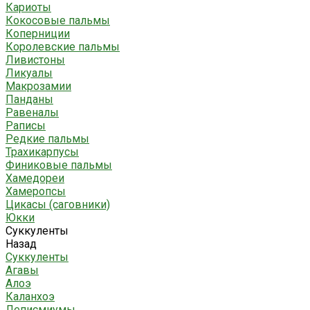
Кариоты
Кокосовые пальмы
Коперниции
Королевские пальмы
Ливистоны
Ликуалы
Макрозамии
Панданы
Равеналы
Раписы
Редкие пальмы
Трахикарпусы
Финиковые пальмы
Хамедореи
Хамеропсы
Цикасы (саговники)
Юкки
Суккуленты
Назад
Суккуленты
Агавы
Алоэ
Каланхоэ
Леписмиумы