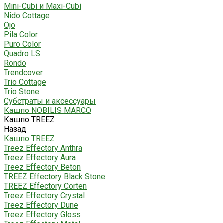
Mini-Cubi и Maxi-Cubi
Nido Cottage
Ojo
Pila Color
Puro Color
Quadro LS
Rondo
Trendcover
Trio Cottage
Trio Stone
Субстраты и аксессуары
Кашпо NOBILIS MARCO
Кашпо TREEZ
Назад
Кашпо TREEZ
Treez Effectory Anthra
Treez Effectory Aura
Treez Effectory Beton
TREEZ Effectory Black Stone
TREEZ Effectory Corten
Treez Effectory Crystal
Treez Effectory Dune
Treez Effectory Gloss