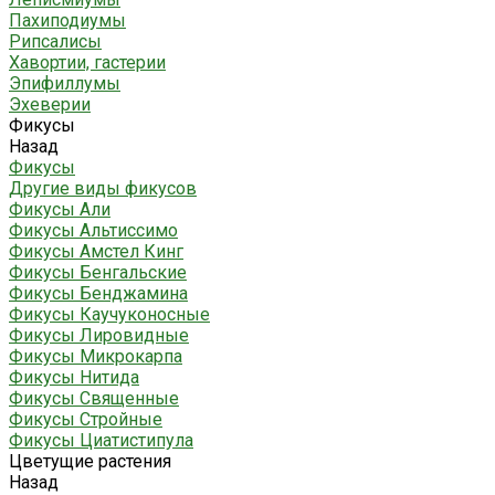
Пахиподиумы
Рипсалисы
Хавортии, гастерии
Эпифиллумы
Эхеверии
Фикусы
Назад
Фикусы
Другие виды фикусов
Фикусы Али
Фикусы Альтиссимо
Фикусы Амстел Кинг
Фикусы Бенгальские
Фикусы Бенджамина
Фикусы Каучуконосные
Фикусы Лировидные
Фикусы Микрокарпа
Фикусы Нитида
Фикусы Священные
Фикусы Стройные
Фикусы Циатистипула
Цветущие растения
Назад