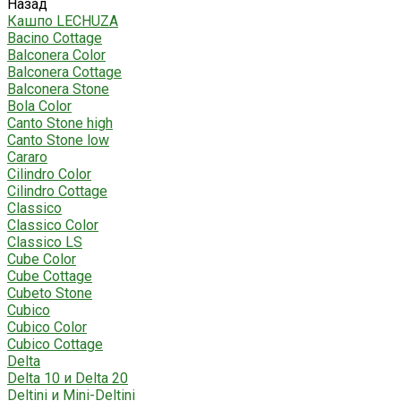
Назад
Кашпо LECHUZA
Bacino Cottage
Balconera Color
Balconera Cottage
Balconera Stone
Bola Color
Canto Stone high
Canto Stone low
Cararo
Cilindro Color
Cilindro Cottage
Classico
Classico Color
Classico LS
Cube Color
Cube Cottage
Cubeto Stone
Cubico
Cubico Color
Cubico Cottage
Delta
Delta 10 и Delta 20
Deltini и Mini-Deltini