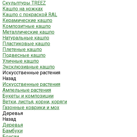
Скульптуры TREEZ
Кашпо на ножках
Кашпо с покраской RAL
Керамические кашпо
Композитные кашпо
Металлические кашпо
Натуральные кашпо
Пластиковые кашпо
Плетеные кашпо
Подвесные кашпо
Уличные кашпо
Эксклюзивные кашпо
Искусственные растения
Назад
Искусственные растения
Ампельные растения
Букеты и композиции
Ветки, листья, корни, коряги
Газонные коврики и мох
Деревья
Назад
Деревья
Бамбуки
Бонсаи