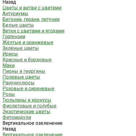
Назад
Цветы и ветви с цветами
Антуриумы
Бегонии, герани, петунии
Белые цветы
Ветки с цветами и ягодами
Гортензии
Жёлтые и оранжевые
Зелёные цветы
Ирисы
Красные и бордовые
Маки
Пионы и георгины
Полевые цветы
Ранункулюсы
Розовые и сиреневые
Розы
Тюльпаны и крокусы
Фиолетовые и голубые
Экзотические цветы
Фитомодули
Вертикальное озеленение
Назад
Вертикальное озеленение