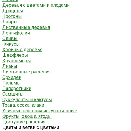
Деревья с цветами и плодами
Драцены
Кротоны
Лавры
Лиственные деревья
Лонгифолии
Оливы
Фикусы
Хвойные деревья
Шеффлеры
Крупномеры
Лианы
Лиственные растения
Орхидеи
Пальмы
Папоротники
Самшиты
Суккуленты и кактусы
Трава, осока, злаки
Уличные растения искусственные
Фрукты, овощи, ягоды
Цветущие растения
Цветы и ветви с цветами