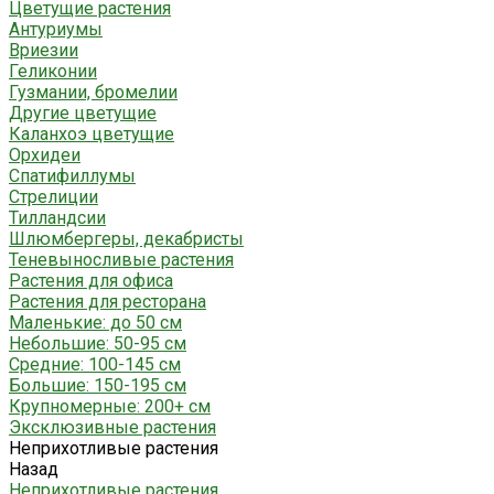
Цветущие растения
Антуриумы
Вриезии
Геликонии
Гузмании, бромелии
Другие цветущие
Каланхоэ цветущие
Орхидеи
Спатифиллумы
Стрелиции
Тилландсии
Шлюмбергеры, декабристы
Теневыносливые растения
Растения для офиса
Растения для ресторана
Маленькие: до 50 см
Небольшие: 50-95 см
Средние: 100-145 см
Большие: 150-195 см
Крупномерные: 200+ см
Эксклюзивные растения
Неприхотливые растения
Назад
Неприхотливые растения