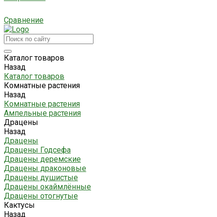
Сравнение
Каталог товаров
Назад
Каталог товаров
Комнатные растения
Назад
Комнатные растения
Ампельные растения
Драцены
Назад
Драцены
Драцены Годсефа
Драцены деремские
Драцены драконовые
Драцены душистые
Драцены окаймлённые
Драцены отогнутые
Кактусы
Назад