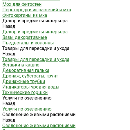
Мох для фитостен
Перегородки из растений и мха
Фитокартины из мха
Декор и предметы интерьера
Назад
Декор и предметы интерьера
Вазы декоративные
Пьедесталы и колонны
Товары для пересадки и ухода
Назад
Товары для пересадки и ухода
Вставки в кашпо
Декоративная галька
Дренаж, субстраты, грунт
Дренажные трубки
Индикаторы уровня воды
Технические горшки
Услуги по озеленению
Назад
Услуги по озеленению
Озеленение живыми растениями
Назад
Озеленение живыми растениями