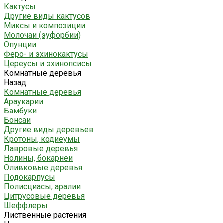
Кактусы
Другие виды кактусов
Миксы и композиции
Молочаи (эуфорбии)
Опунции
Феро- и эхинокактусы
Цереусы и эхинопсисы
Комнатные деревья
Назад
Комнатные деревья
Араукарии
Бамбуки
Бонсаи
Другие виды деревьев
Кротоны, кодиеумы
Лавровые деревья
Нолины, бокарнеи
Оливковые деревья
Подокарпусы
Полисциасы, аралии
Цитрусовые деревья
Шеффлеры
Лиственные растения