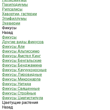
Пахиподиумы
Рипсалисы
Хавортии, гастерии
Эпифиллумы
Эхеверии
Фикусы
Назад
Фикусы
Другие виды фикусов
Фикусы Али
Фикусы Альтиссимо
Фикусы Амстел Кинг
Фикусы Бенгальские
Фикусы Бенджамина
Фикусы Каучуконосные
Фикусы Лировидные
Фикусы Микрокарпа
Фикусы Нитида
Фикусы Священные
Фикусы Стройные
Фикусы Циатистипула
Цветущие растения
Назад