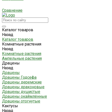
Сравнение
Каталог товаров
Назад
Каталог товаров
Комнатные растения
Назад
Комнатные растения
Ампельные растения
Драцены
Назад
Драцены
Драцены Годсефа
Драцены деремские
Драцены драконовые
Драцены душистые
Драцены окаймлённые
Драцены отогнутые
Кактусы
Назад