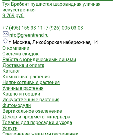
Туя Брабант пушистая шаровидная уличная
искусственная
8 769 руб.
+7 (495) 155 33 11
+7 (926) 005 03 03
info@greentrend.ru
г. Москва, Лихоборская набережная, 14
О компании
Система скидок
Работа с юридическими лицами
Доставка и оплата
Каталог
Комнатные растения
Неприхотливые растения
Уличные растения
Кашпо и горшки
Искусственные растения
Фитомодули
Вертикальное озеленение
Декор и предметы интерьера
Товары для пересадки и ухода
Услуги
Озеленение живыми растениями