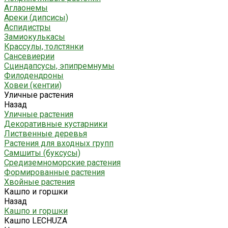
Аглаонемы
Ареки (дипсисы)
Аспидистры
Замиокулькасы
Крассулы, толстянки
Сансевиерии
Сциндапсусы, эпипремнумы
Филодендроны
Ховеи (кентии)
Уличные растения
Назад
Уличные растения
Декоративные кустарники
Лиственные деревья
Растения для входных групп
Самшиты (буксусы)
Средиземноморские растения
Формированные растения
Хвойные растения
Кашпо и горшки
Назад
Кашпо и горшки
Кашпо LECHUZA