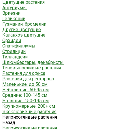
Цветущие растения
Антуриумы
Вриезии
Геликонии
Гузмании, бромелии
Другие цветущие
Каланхоэ цветущие
Орхидеи
Спатифиллумы
Стрелиции
Тилландсии
Шлюмбергеры, декабристы
Теневыносливые растения
Растения для офиса
Растения для ресторана
Маленькие: до 50 см
Небольшие: 50-95 см
Средние: 100-145 см
Большие: 150-195 см
Крупномерные: 200+ см
Эксклюзивные растения
Неприхотливые растения
Назад
Неприхотливые растения