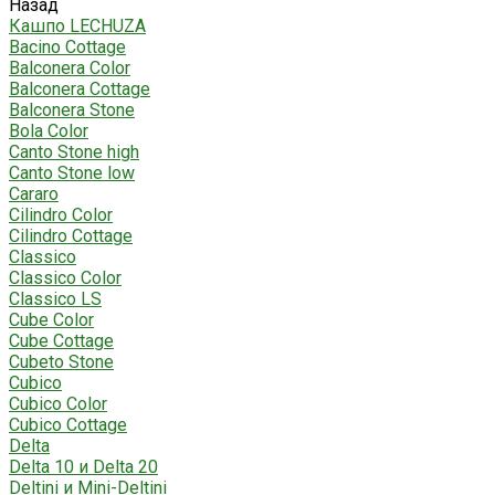
Назад
Кашпо LECHUZA
Bacino Cottage
Balconera Color
Balconera Cottage
Balconera Stone
Bola Color
Canto Stone high
Canto Stone low
Cararo
Cilindro Color
Cilindro Cottage
Classico
Classico Color
Classico LS
Cube Color
Cube Cottage
Cubeto Stone
Cubico
Cubico Color
Cubico Cottage
Delta
Delta 10 и Delta 20
Deltini и Mini-Deltini