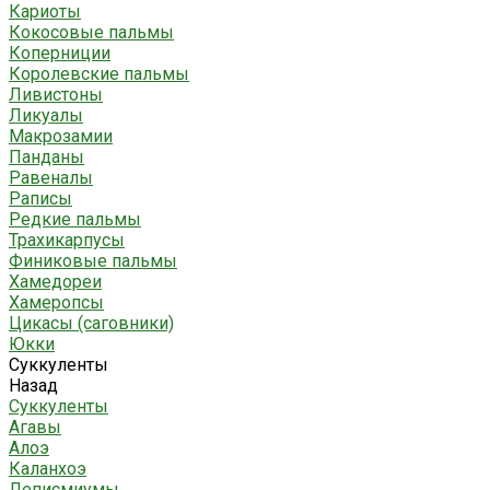
Кариоты
Кокосовые пальмы
Коперниции
Королевские пальмы
Ливистоны
Ликуалы
Макрозамии
Панданы
Равеналы
Раписы
Редкие пальмы
Трахикарпусы
Финиковые пальмы
Хамедореи
Хамеропсы
Цикасы (саговники)
Юкки
Суккуленты
Назад
Суккуленты
Агавы
Алоэ
Каланхоэ
Леписмиумы