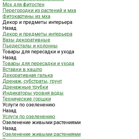
Мох для фитостен
Перегородки из растений и мха
Фитокартины из мха
Декор и предметы интерьера
Назад
Декор и предметы интерьера
Вазы декоративные
Пьедесталы и колонны
Товары для пересадки и ухода
Назад
Товары для пересадки и ухода
Вставки в кашпо
Декоративная галька
Дренаж, субстраты, грунт
Дренажные трубки
Индикаторы уровня воды
Технические горшки
Услуги по озеленению
Назад
Услуги по озеленению
Озеленение живыми растениями
Назад
Озеленение живыми растениями