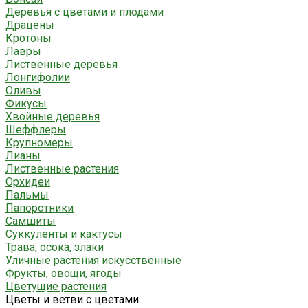
Деревья с цветами и плодами
Драцены
Кротоны
Лавры
Лиственные деревья
Лонгифолии
Оливы
Фикусы
Хвойные деревья
Шеффлеры
Крупномеры
Лианы
Лиственные растения
Орхидеи
Пальмы
Папоротники
Самшиты
Суккуленты и кактусы
Трава, осока, злаки
Уличные растения искусственные
Фрукты, овощи, ягоды
Цветущие растения
Цветы и ветви с цветами