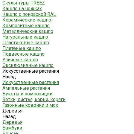
Скульптуры TREEZ
Кашпо на ножках
Кашпо с покраской RAL
Керамические кашпо
Композитные кашпо
Металлические кашпо
Натуральные кашпо
Пластиковые кашпо
Плетеные кашпо
Подвесные кашпо
Уличные кашпо
Эксклюзивные кашпо
Искусственные растения
Назад
Искусственные растения
Ампельные растения
Букеты и композиции
Ветки, листья, корни, коряги
Газонные коврики и мох
Деревья
Назад
Деревья
Бамбуки
Бонсаи