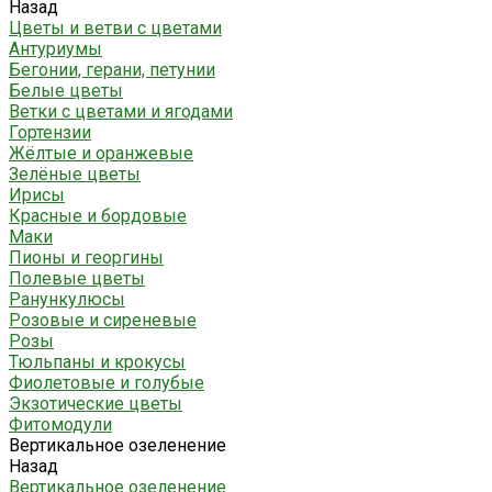
Назад
Цветы и ветви с цветами
Антуриумы
Бегонии, герани, петунии
Белые цветы
Ветки с цветами и ягодами
Гортензии
Жёлтые и оранжевые
Зелёные цветы
Ирисы
Красные и бордовые
Маки
Пионы и георгины
Полевые цветы
Ранункулюсы
Розовые и сиреневые
Розы
Тюльпаны и крокусы
Фиолетовые и голубые
Экзотические цветы
Фитомодули
Вертикальное озеленение
Назад
Вертикальное озеленение