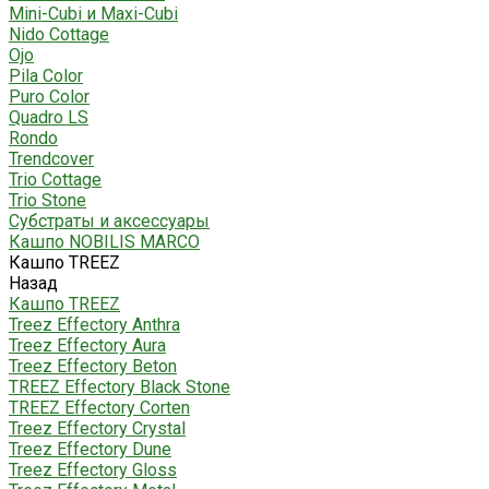
Mini-Cubi и Maxi-Cubi
Nido Cottage
Ojo
Pila Color
Puro Color
Quadro LS
Rondo
Trendcover
Trio Cottage
Trio Stone
Субстраты и аксессуары
Кашпо NOBILIS MARCO
Кашпо TREEZ
Назад
Кашпо TREEZ
Treez Effectory Anthra
Treez Effectory Aura
Treez Effectory Beton
TREEZ Effectory Black Stone
TREEZ Effectory Corten
Treez Effectory Crystal
Treez Effectory Dune
Treez Effectory Gloss