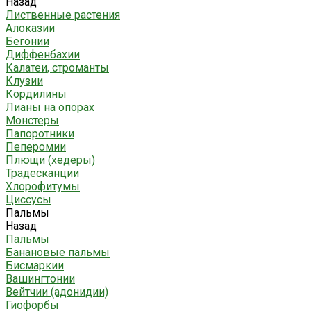
Назад
Лиственные растения
Алоказии
Бегонии
Диффенбахии
Калатеи, строманты
Клузии
Кордилины
Лианы на опорах
Монстеры
Папоротники
Пеперомии
Плющи (хедеры)
Традесканции
Хлорофитумы
Циссусы
Пальмы
Назад
Пальмы
Банановые пальмы
Бисмаркии
Вашингтонии
Вейтчии (адонидии)
Гиофорбы