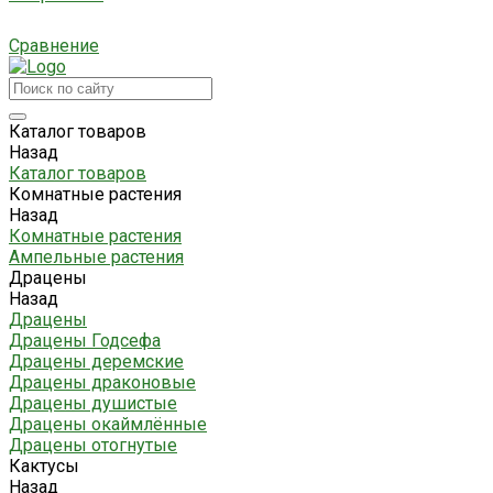
Сравнение
Каталог товаров
Назад
Каталог товаров
Комнатные растения
Назад
Комнатные растения
Ампельные растения
Драцены
Назад
Драцены
Драцены Годсефа
Драцены деремские
Драцены драконовые
Драцены душистые
Драцены окаймлённые
Драцены отогнутые
Кактусы
Назад