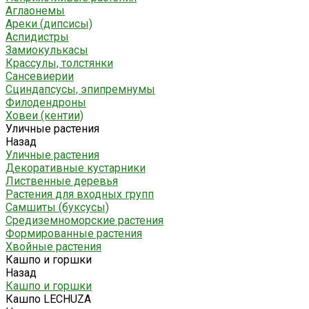
Аглаонемы
Ареки (дипсисы)
Аспидистры
Замиокулькасы
Крассулы, толстянки
Сансевиерии
Сциндапсусы, эпипремнумы
Филодендроны
Ховеи (кентии)
Уличные растения
Назад
Уличные растения
Декоративные кустарники
Лиственные деревья
Растения для входных групп
Самшиты (буксусы)
Средиземноморские растения
Формированные растения
Хвойные растения
Кашпо и горшки
Назад
Кашпо и горшки
Кашпо LECHUZA