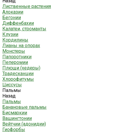
Назад
Лиственные растения
Алоказии
Бегонии
Диффенбахии
Калатеи, строманты
Клузии
Кордилины
Лианы на опорах
Монстеры
Папоротники
Пеперомии
Плющи (хедеры)
Традесканции
Хлорофитумы
Циссусы
Пальмы
Назад
Пальмы
Банановые пальмы
Бисмаркии
Вашингтонии
Вейтчии (адонидии)
Гиофорбы