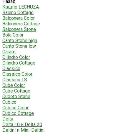
Назад
Кашпо LECHUZA
Bacino Cottage
Balconera Color
Balconera Cottage
Balconera Stone
Bola Color
Canto Stone high
Canto Stone low
Cararo
Cilindro Color
Cilindro Cottage
Classico
Classico Color
Classico LS
Cube Color
Cube Cottage
Cubeto Stone
Cubico
Cubico Color
Cubico Cottage
Delta
Delta 10 и Delta 20
Deltini и Mini-Deltini