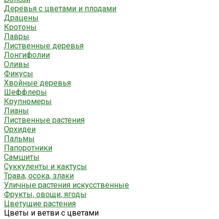
Деревья с цветами и плодами
Драцены
Кротоны
Лавры
Лиственные деревья
Лонгифолии
Оливы
Фикусы
Хвойные деревья
Шеффлеры
Крупномеры
Лианы
Лиственные растения
Орхидеи
Пальмы
Папоротники
Самшиты
Суккуленты и кактусы
Трава, осока, злаки
Уличные растения искусственные
Фрукты, овощи, ягоды
Цветущие растения
Цветы и ветви с цветами