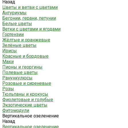
Назад
Цветы и ветви с цветами
Антуриумы
Бегонии, герани, петунии
Белые цветы
Ветки с цветами и ягодами
Гортензии
Жёлтые и оранжевые
Зелёные цветы
Ирисы
Красные и бордовые
Маки
Пионы и георгины
Полевые цветы
Ранункулюсы
Розовые и сиреневые
Розы
Тюльпаны и крокусы
Фиолетовые и голубые
Экзотические цветы
Фитомодули
Вертикальное озеленение
Назад
Вертикальное озеленение