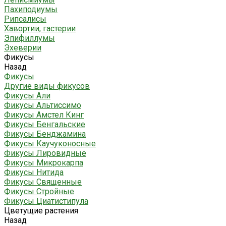
Пахиподиумы
Рипсалисы
Хавортии, гастерии
Эпифиллумы
Эхеверии
Фикусы
Назад
Фикусы
Другие виды фикусов
Фикусы Али
Фикусы Альтиссимо
Фикусы Амстел Кинг
Фикусы Бенгальские
Фикусы Бенджамина
Фикусы Каучуконосные
Фикусы Лировидные
Фикусы Микрокарпа
Фикусы Нитида
Фикусы Священные
Фикусы Стройные
Фикусы Циатистипула
Цветущие растения
Назад