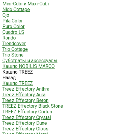
Mini-Cubi и Maxi-Cubi
Nido Cottage
Ojo
Pila Color
Puro Color
Quadro LS
Rondo
Trendcover
Trio Cottage
Trio Stone
Субстраты и аксессуары
Кашпо NOBILIS MARCO
Кашпо TREEZ
Назад
Кашпо TREEZ
Treez Effectory Anthra
Treez Effectory Aura
Treez Effectory Beton
TREEZ Effectory Black Stone
TREEZ Effectory Corten
Treez Effectory Crystal
Treez Effectory Dune
Treez Effectory Gloss