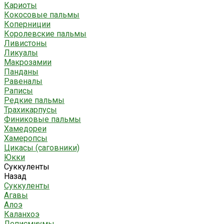
Кариоты
Кокосовые пальмы
Коперниции
Королевские пальмы
Ливистоны
Ликуалы
Макрозамии
Панданы
Равеналы
Раписы
Редкие пальмы
Трахикарпусы
Финиковые пальмы
Хамедореи
Хамеропсы
Цикасы (саговники)
Юкки
Суккуленты
Назад
Суккуленты
Агавы
Алоэ
Каланхоэ
Леписмиумы