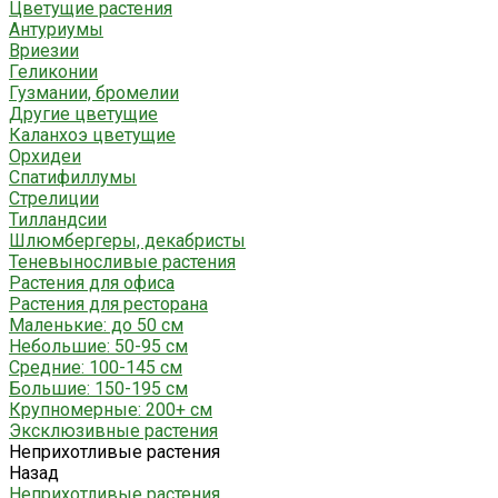
Цветущие растения
Антуриумы
Вриезии
Геликонии
Гузмании, бромелии
Другие цветущие
Каланхоэ цветущие
Орхидеи
Спатифиллумы
Стрелиции
Тилландсии
Шлюмбергеры, декабристы
Теневыносливые растения
Растения для офиса
Растения для ресторана
Маленькие: до 50 см
Небольшие: 50-95 см
Средние: 100-145 см
Большие: 150-195 см
Крупномерные: 200+ см
Эксклюзивные растения
Неприхотливые растения
Назад
Неприхотливые растения