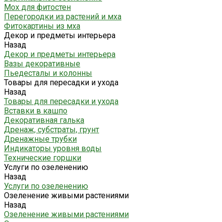
Мох для фитостен
Перегородки из растений и мха
Фитокартины из мха
Декор и предметы интерьера
Назад
Декор и предметы интерьера
Вазы декоративные
Пьедесталы и колонны
Товары для пересадки и ухода
Назад
Товары для пересадки и ухода
Вставки в кашпо
Декоративная галька
Дренаж, субстраты, грунт
Дренажные трубки
Индикаторы уровня воды
Технические горшки
Услуги по озеленению
Назад
Услуги по озеленению
Озеленение живыми растениями
Назад
Озеленение живыми растениями