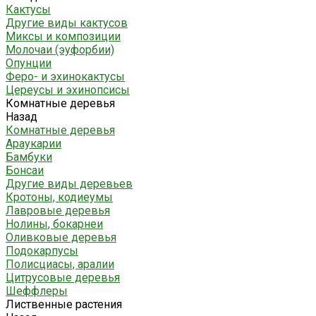
Кактусы
Другие виды кактусов
Миксы и композиции
Молочаи (эуфорбии)
Опунции
Феро- и эхинокактусы
Цереусы и эхинопсисы
Комнатные деревья
Назад
Комнатные деревья
Араукарии
Бамбуки
Бонсаи
Другие виды деревьев
Кротоны, кодиеумы
Лавровые деревья
Нолины, бокарнеи
Оливковые деревья
Подокарпусы
Полисциасы, аралии
Цитрусовые деревья
Шеффлеры
Лиственные растения