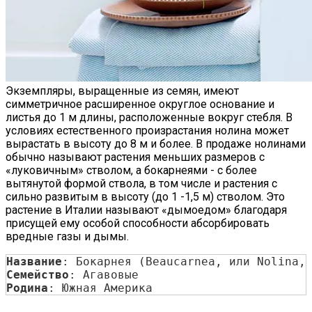
Экземпляры, выращенные из семян, имеют
симметричное расширенное округлое основание и
листья до 1 м длины, расположенные вокруг стебля. В
условиях естественного произрастания нолина может
вырастать в высоту до 8 м и более. В продаже нолинами
обычно называют растения меньших размеров с
«луковичным» стволом, а бокарнеями - с более
вытянутой формой ствола, в том числе и растения с
сильно развитым в высоту (до 1 -1,5 м) стволом. Это
растение в Италии называют «дымоедом» благодаря
присущей ему особой способности абсорбировать
вредные газы и дымы.
Название
: Бокарнея (Beaucarnea, или Nolina,
Семейство
: Агавовые
Родина
: Южная Америка