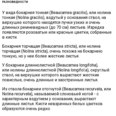
РАЗНОВИДНОСТИ
У вида бокарнея тонкая (Beaucarnea gracilis), или нолина
тонкая (Nolina gracilis), вздутый у основания ствол, на
верхушке которого находятся пучки узких и очень
длинных ремневидных (до 70 см) листьев. Изредка
появляются розоватые или красные цветки, собранные
в кисти.
Бокарнея торчащая (Beaucarnea stricta), или нолина
торчащая (Nolina stricta), очень похожа на бокарнею
тонкую, но у нее более жесткие листья.
У бокарнеи длиннолистной (Beaucarnea longifoha),
или нолины длиннолистной (Nolina longifol.a), округлый
ствол, на верхушке которого вырастают жесткие
повислые, очень длинные и заостренные листья.
Из ствола бокарнеи отогнутой (Beaucarnea recurvata, или
Nolina recurvata), называемой слоновьей ногой - с
характерным вздутием у основания, вырастают
длинные листья. Кисти невзрачных белых цветков
образуются очень редко.