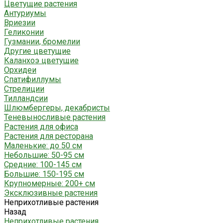
Цветущие растения
Антуриумы
Вриезии
Геликонии
Гузмании, бромелии
Другие цветущие
Каланхоэ цветущие
Орхидеи
Спатифиллумы
Стрелиции
Тилландсии
Шлюмбергеры, декабристы
Теневыносливые растения
Растения для офиса
Растения для ресторана
Маленькие: до 50 см
Небольшие: 50-95 см
Средние: 100-145 см
Большие: 150-195 см
Крупномерные: 200+ см
Эксклюзивные растения
Неприхотливые растения
Назад
Неприхотливые растения