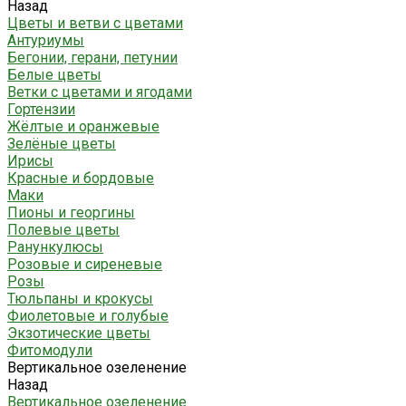
Назад
Цветы и ветви с цветами
Антуриумы
Бегонии, герани, петунии
Белые цветы
Ветки с цветами и ягодами
Гортензии
Жёлтые и оранжевые
Зелёные цветы
Ирисы
Красные и бордовые
Маки
Пионы и георгины
Полевые цветы
Ранункулюсы
Розовые и сиреневые
Розы
Тюльпаны и крокусы
Фиолетовые и голубые
Экзотические цветы
Фитомодули
Вертикальное озеленение
Назад
Вертикальное озеленение