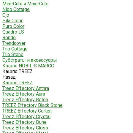
Mini-Cubi и Maxi-Cubi
Nido Cottage
Ojo
Pila Color
Puro Color
Quadro LS
Rondo
Trendcover
Trio Cottage
Trio Stone
Субстраты и аксессуары
Кашпо NOBILIS MARCO
Кашпо TREEZ
Назад
Кашпо TREEZ
Treez Effectory Anthra
Treez Effectory Aura
Treez Effectory Beton
TREEZ Effectory Black Stone
TREEZ Effectory Corten
Treez Effectory Crystal
Treez Effectory Dune
Treez Effectory Gloss