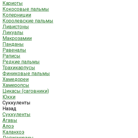
Кариоты
Кокосовые пальмы
Коперниции
Королевские пальмы
Ливистоны
Ликуалы
Макрозамии
Панданы
Равеналы
Раписы
Редкие пальмы
Трахикарпусы
Финиковые пальмы
Хамедореи
Хамеропсы
Цикасы (саговники)
Юкки
Суккуленты
Назад
Суккуленты
Агавы
Алоэ
Каланхоэ
Леписмиумы