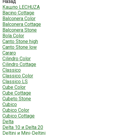
Назад
Кашпо LECHUZA
Bacino Cottage
Balconera Color
Balconera Cottage
Balconera Stone
Bola Color
Canto Stone high
Canto Stone low
Cararo
Cilindro Color
Cilindro Cottage
Classico
Classico Color
Classico LS
Cube Color
Cube Cottage
Cubeto Stone
Cubico
Cubico Color
Cubico Cottage
Delta
Delta 10 и Delta 20
Deltini и Mini-Deltini