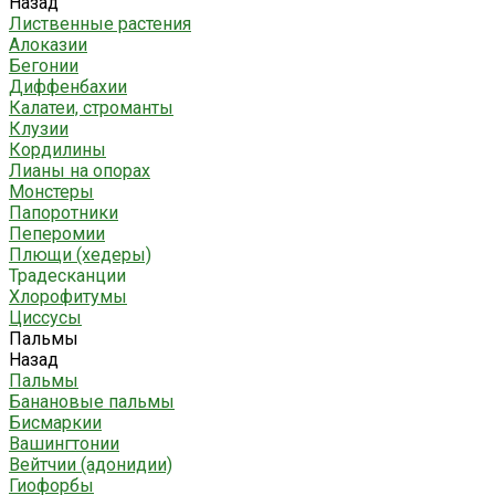
Назад
Лиственные растения
Алоказии
Бегонии
Диффенбахии
Калатеи, строманты
Клузии
Кордилины
Лианы на опорах
Монстеры
Папоротники
Пеперомии
Плющи (хедеры)
Традесканции
Хлорофитумы
Циссусы
Пальмы
Назад
Пальмы
Банановые пальмы
Бисмаркии
Вашингтонии
Вейтчии (адонидии)
Гиофорбы