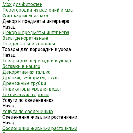
Мох для фитостен
Перегородки из растений и мха
Фитокартины из мха
Декор и предметы интерьера
Назад
Декор и предметы интерьера
Вазы декоративные
Пьедесталы и колонны
Товары для пересадки и ухода
Назад
Товары для пересадки и ухода
Вставки в кашпо
Декоративная галька
Дренаж, субстраты, грунт
Дренажные трубки
Индикаторы уровня воды
Технические горшки
Услуги по озеленению
Назад
Услуги по озеленению
Озеленение живыми растениями
Назад
Озеленение живыми растениями