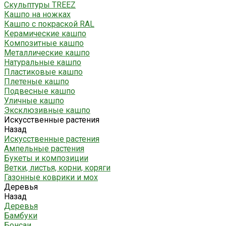
Скульптуры TREEZ
Кашпо на ножках
Кашпо с покраской RAL
Керамические кашпо
Композитные кашпо
Металлические кашпо
Натуральные кашпо
Пластиковые кашпо
Плетеные кашпо
Подвесные кашпо
Уличные кашпо
Эксклюзивные кашпо
Искусственные растения
Назад
Искусственные растения
Ампельные растения
Букеты и композиции
Ветки, листья, корни, коряги
Газонные коврики и мох
Деревья
Назад
Деревья
Бамбуки
Бонсаи