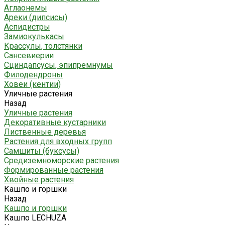
Аглаонемы
Ареки (дипсисы)
Аспидистры
Замиокулькасы
Крассулы, толстянки
Сансевиерии
Сциндапсусы, эпипремнумы
Филодендроны
Ховеи (кентии)
Уличные растения
Назад
Уличные растения
Декоративные кустарники
Лиственные деревья
Растения для входных групп
Самшиты (буксусы)
Средиземноморские растения
Формированные растения
Хвойные растения
Кашпо и горшки
Назад
Кашпо и горшки
Кашпо LECHUZA