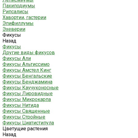
Пахиподиумы
Рипсалисы
Хавортии, гастерии
Эпифиллумы
Эхеверии
Фикусы
Назад
Фикусы
Другие виды фикусов
Фикусы Али
Фикусы Альтиссимо
Фикусы Амстел Кинг
Фикусы Бенгальские
Фикусы Бенджамина
Фикусы Каучуконосные
Фикусы Лировидные
Фикусы Микрокарпа
Фикусы Нитида
Фикусы Священные
Фикусы Стройные
Фикусы Циатистипула
Цветущие растения
Назад