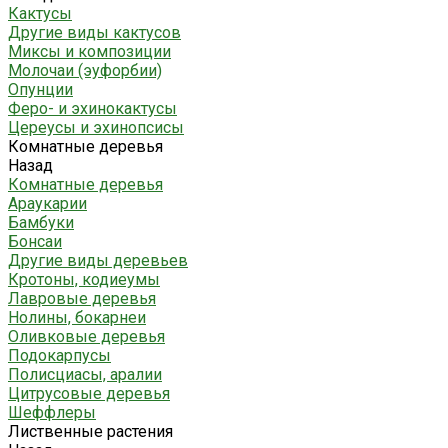
Кактусы
Другие виды кактусов
Миксы и композиции
Молочаи (эуфорбии)
Опунции
Феро- и эхинокактусы
Цереусы и эхинопсисы
Комнатные деревья
Назад
Комнатные деревья
Араукарии
Бамбуки
Бонсаи
Другие виды деревьев
Кротоны, кодиеумы
Лавровые деревья
Нолины, бокарнеи
Оливковые деревья
Подокарпусы
Полисциасы, аралии
Цитрусовые деревья
Шеффлеры
Лиственные растения