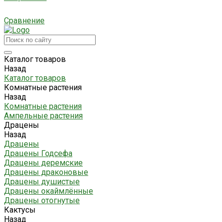
Сравнение
Каталог товаров
Назад
Каталог товаров
Комнатные растения
Назад
Комнатные растения
Ампельные растения
Драцены
Назад
Драцены
Драцены Годсефа
Драцены деремские
Драцены драконовые
Драцены душистые
Драцены окаймлённые
Драцены отогнутые
Кактусы
Назад