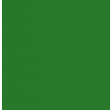
Диффенбахии
Калатеи, строманты
Клузии
Кордилины
Лианы на опорах
Монстеры
Папоротники
Пеперомии
Плющи (хедеры)
Традесканции
Хлорофитумы
Циссусы
Пальмы
Банановые пальмы
Бисмаркии
Вашингтонии
Вейтчии (адонидии)
Гиофорбы
Кариоты
Кокосовые пальмы
Коперниции
Королевские пальмы
Ливистоны
Ликуалы