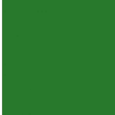
Теневыносливые растения
Растения для офиса
Растения для ресторана
Маленькие: до 50 см
Небольшие: 50-95 см
Средние: 100-145 см
Большие: 150-195 см
Крупномерные: 200+ см
Эксклюзивные растения
Неприхотливые растения
Аглаонемы
Ареки (дипсисы)
Аспидистры
Замиокулькасы
Крассулы, толстянки
Сансевиерии
Сциндапсусы, эпипремнумы
Филодендроны
Ховеи (кентии)
Уличные растения
Декоративные кустарники
Лиственные деревья
Растения для входных групп
Самшиты (буксусы)