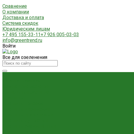
Сравнение
О компании
Доставка и оплата
Система скидок
Юридическим лицам
+7 495 155-33-11
+7 926 005-03-03
info@greentrend.ru
Войти
Все для озеленения
...
Каталог товаров
Комнатные растения
Ампельные растения
Драцены
Драцены Годсефа
Драцены деремские
Драцены драконовые
Драцены душистые
Драцены окаймлённые
Драцены отогнутые