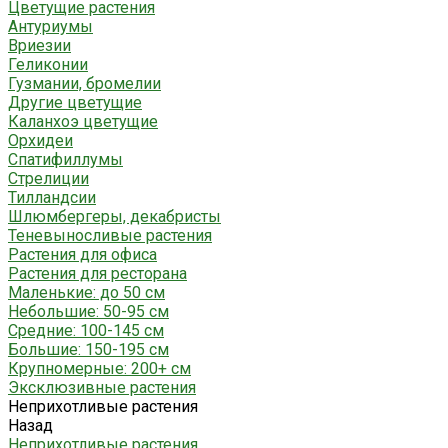
Цветущие растения
Антуриумы
Вриезии
Геликонии
Гузмании, бромелии
Другие цветущие
Каланхоэ цветущие
Орхидеи
Спатифиллумы
Стрелиции
Тилландсии
Шлюмбергеры, декабристы
Теневыносливые растения
Растения для офиса
Растения для ресторана
Маленькие: до 50 см
Небольшие: 50-95 см
Средние: 100-145 см
Большие: 150-195 см
Крупномерные: 200+ см
Эксклюзивные растения
Неприхотливые растения
Назад
Неприхотливые растения