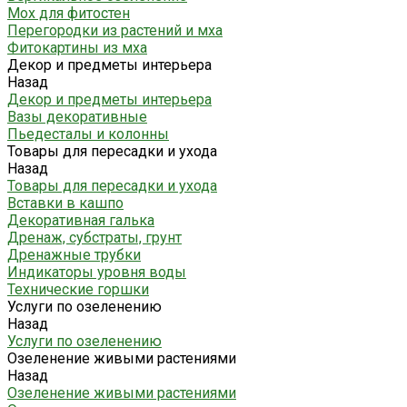
Мох для фитостен
Перегородки из растений и мха
Фитокартины из мха
Декор и предметы интерьера
Назад
Декор и предметы интерьера
Вазы декоративные
Пьедесталы и колонны
Товары для пересадки и ухода
Назад
Товары для пересадки и ухода
Вставки в кашпо
Декоративная галька
Дренаж, субстраты, грунт
Дренажные трубки
Индикаторы уровня воды
Технические горшки
Услуги по озеленению
Назад
Услуги по озеленению
Озеленение живыми растениями
Назад
Озеленение живыми растениями