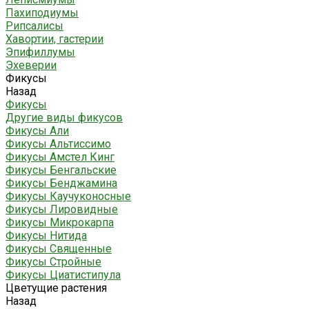
Пахиподиумы
Рипсалисы
Хавортии, гастерии
Эпифиллумы
Эхеверии
Фикусы
Назад
Фикусы
Другие виды фикусов
Фикусы Али
Фикусы Альтиссимо
Фикусы Амстел Кинг
Фикусы Бенгальские
Фикусы Бенджамина
Фикусы Каучуконосные
Фикусы Лировидные
Фикусы Микрокарпа
Фикусы Нитида
Фикусы Священные
Фикусы Стройные
Фикусы Циатистипула
Цветущие растения
Назад