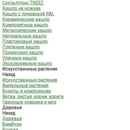
Скульптуры TREEZ
Кашпо на ножках
Кашпо с покраской RAL
Керамические кашпо
Композитные кашпо
Металлические кашпо
Натуральные кашпо
Пластиковые кашпо
Плетеные кашпо
Подвесные кашпо
Уличные кашпо
Эксклюзивные кашпо
Искусственные растения
Назад
Искусственные растения
Ампельные растения
Букеты и композиции
Ветки, листья, корни, коряги
Газонные коврики и мох
Деревья
Назад
Деревья
Бамбуки
Бонсаи