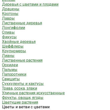
Деревья с цветами и плодами
Драцены
Кротоны
Лавры
Лиственные деревья
Лонгифолии
Оливы
Фикусы
Хвойные деревья
Шеффлеры
Крупномеры
Лианы
Лиственные растения
Орхидеи
Пальмы
Папоротники
Самшиты
Суккуленты и кактусы
Трава, осока, злаки
Уличные растения искусственные
Фрукты, овощи, ягоды
Цветущие растения
Цветы и ветви с цветами