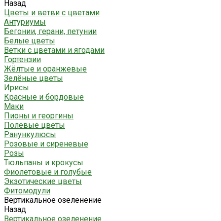
Назад
Цветы и ветви с цветами
Антуриумы
Бегонии, герани, петунии
Белые цветы
Ветки с цветами и ягодами
Гортензии
Жёлтые и оранжевые
Зелёные цветы
Ирисы
Красные и бордовые
Маки
Пионы и георгины
Полевые цветы
Ранункулюсы
Розовые и сиреневые
Розы
Тюльпаны и крокусы
Фиолетовые и голубые
Экзотические цветы
Фитомодули
Вертикальное озеленение
Назад
Вертикальное озеленение