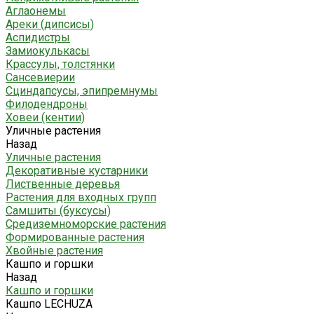
Аглаонемы
Ареки (дипсисы)
Аспидистры
Замиокулькасы
Крассулы, толстянки
Сансевиерии
Сциндапсусы, эпипремнумы
Филодендроны
Ховеи (кентии)
Уличные растения
Назад
Уличные растения
Декоративные кустарники
Лиственные деревья
Растения для входных групп
Самшиты (буксусы)
Средиземноморские растения
Формированные растения
Хвойные растения
Кашпо и горшки
Назад
Кашпо и горшки
Кашпо LECHUZA