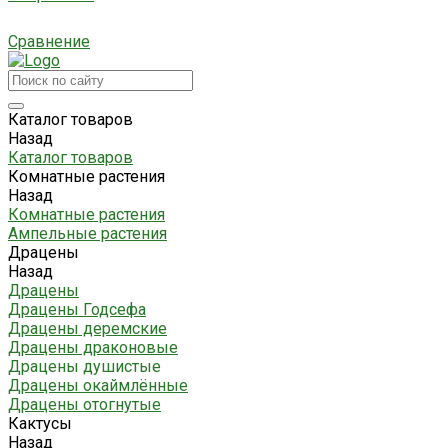
Сравнение
Каталог товаров
Назад
Каталог товаров
Комнатные растения
Назад
Комнатные растения
Ампельные растения
Драцены
Назад
Драцены
Драцены Годсефа
Драцены деремские
Драцены драконовые
Драцены душистые
Драцены окаймлённые
Драцены отогнутые
Кактусы
Назад