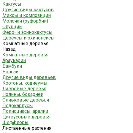
Кактусы
Другие виды кактусов
Миксы и композиции
Молочаи (эуфорбии)
Опунции
Феро- и эхинокактусы
Цереусы и эхинопсисы
Комнатные деревья
Назад
Комнатные деревья
Араукарии
Бамбуки
Бонсаи
Другие виды деревьев
Кротоны, кодиеумы
Лавровые деревья
Нолины, бокарнеи
Оливковые деревья
Подокарпусы
Полисциасы, аралии
Цитрусовые деревья
Шеффлеры
Лиственные растения