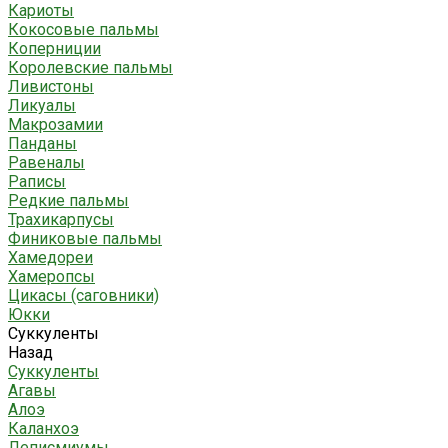
Кариоты
Кокосовые пальмы
Коперниции
Королевские пальмы
Ливистоны
Ликуалы
Макрозамии
Панданы
Равеналы
Раписы
Редкие пальмы
Трахикарпусы
Финиковые пальмы
Хамедореи
Хамеропсы
Цикасы (саговники)
Юкки
Суккуленты
Назад
Суккуленты
Агавы
Алоэ
Каланхоэ
Леписмиумы