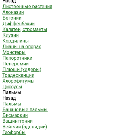
Назад
Лиственные растения
Алоказии
Бегонии
Диффенбахии
Калатеи, строманты
Клузии
Кордилины
Лианы на опорах
Монстеры
Папоротники
Пеперомии
Плющи (хедеры)
Традесканции
Хлорофитумы
Циссусы
Пальмы
Назад
Пальмы
Банановые пальмы
Бисмаркии
Вашингтонии
Вейтчии (адонидии)
Гиофорбы