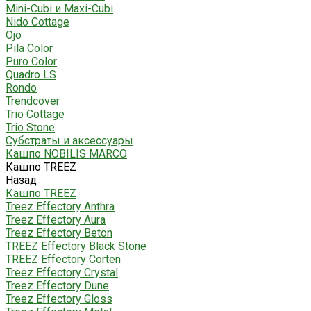
Mini-Cubi и Maxi-Cubi
Nido Cottage
Ojo
Pila Color
Puro Color
Quadro LS
Rondo
Trendcover
Trio Cottage
Trio Stone
Субстраты и аксессуары
Кашпо NOBILIS MARCO
Кашпо TREEZ
Назад
Кашпо TREEZ
Treez Effectory Anthra
Treez Effectory Aura
Treez Effectory Beton
TREEZ Effectory Black Stone
TREEZ Effectory Corten
Treez Effectory Crystal
Treez Effectory Dune
Treez Effectory Gloss