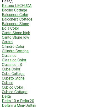
Назад
Кашпо LECHUZA
Bacino Cottage
Balconera Color
Balconera Cottage
Balconera Stone
Bola Color
Canto Stone high
Canto Stone low
Cararo
Cilindro Color
Cilindro Cottage
Classico
Classico Color
Classico LS
Cube Color
Cube Cottage
Cubeto Stone
Cubico
Cubico Color
Cubico Cottage
Delta
Delta 10 и Delta 20
Deltini и Mini-Deltini