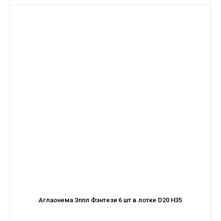
Аглаонема Эппл Фэнтези 6 шт в лотке D20 H35