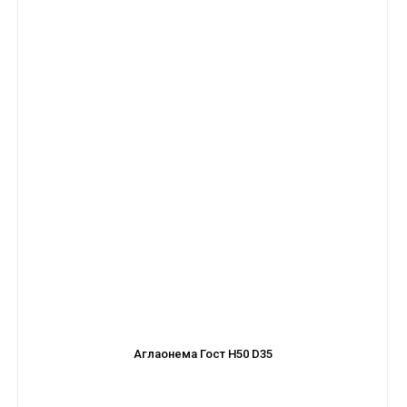
Аглаонема Гост H50 D35