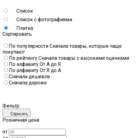
Список
Список с фотографиями
Плитка
Сортировать
По популярности
Сначала товары, которые чаще
покупают
По рейтингу
Сначала товары с высокими оценками
По алфавиту
От А до Я
По алфавиту
От Я до А
Сначала дешевле
Сначала дороже
Фильтр
Сбросить
Розничная цена
от