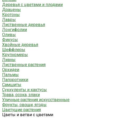
Деревья с цветами и плодами
Драцены
Кротоны
Лавры
Лиственные деревья
Лонгифолии
Оливы
Фикусы
Хвойные деревья
Шеффлеры
Крупномеры
Лианы
Лиственные растения
Орхидеи
Пальмы
Папоротники
Самшиты
Суккуленты и кактусы
Трава, осока, злаки
Уличные растения искусственные
Фрукты, овощи, ягоды
Цветущие растения
Цветы и ветви с цветами