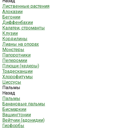
Назад
Лиственные растения
Алоказии
Бегонии
Диффенбахии
Калатеи, строманты
Клузии
Кордилины
Лианы на опорах
Монстеры
Папоротники
Пеперомии
Плющи (хедеры)
Традесканции
Хлорофитумы
Циссусы
Пальмы
Назад
Пальмы
Банановые пальмы
Бисмаркии
Вашингтонии
Вейтчии (адонидии)
Гиофорбы