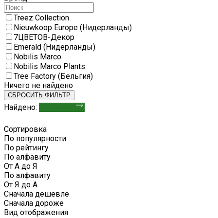
Treez Collection
Nieuwkoop Europe (Нидерланды)
7ЦВЕТОВ-Декор
Emerald (Нидерланды)
Nobilis Marco
Nobilis Marco Plants
Tree Factory (Бельгия)
Ничего не найдено
СБРОСИТЬ ФИЛЬТР
Найдено:
Показать
Сортировка
По популярности
По рейтингу
По алфавиту
От А до Я
По алфавиту
От Я до А
Сначала дешевле
Сначала дороже
Вид отображения