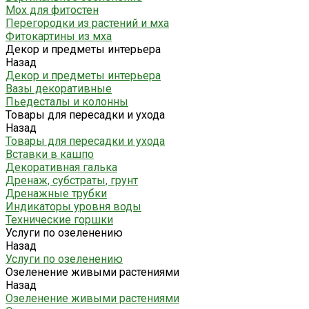
Мох для фитостен
Перегородки из растений и мха
Фитокартины из мха
Декор и предметы интерьера
Назад
Декор и предметы интерьера
Вазы декоративные
Пьедесталы и колонны
Товары для пересадки и ухода
Назад
Товары для пересадки и ухода
Вставки в кашпо
Декоративная галька
Дренаж, субстраты, грунт
Дренажные трубки
Индикаторы уровня воды
Технические горшки
Услуги по озеленению
Назад
Услуги по озеленению
Озеленение живыми растениями
Назад
Озеленение живыми растениями