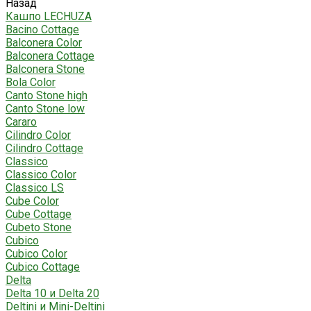
Назад
Кашпо LECHUZA
Bacino Cottage
Balconera Color
Balconera Cottage
Balconera Stone
Bola Color
Canto Stone high
Canto Stone low
Cararo
Cilindro Color
Cilindro Cottage
Classico
Classico Color
Classico LS
Cube Color
Cube Cottage
Cubeto Stone
Cubico
Cubico Color
Cubico Cottage
Delta
Delta 10 и Delta 20
Deltini и Mini-Deltini