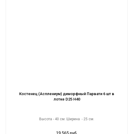
Костенец (Асплениум) диморфный Парвати 6 шт в
лотке D25 H40
Высота - 40 см. Ширина - 25 см.
19 565 руб.