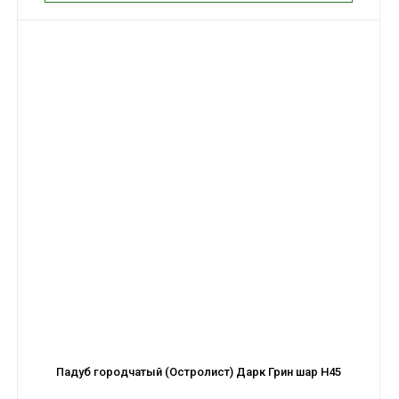
Падуб городчатый (Остролист) Дарк Грин шар H45