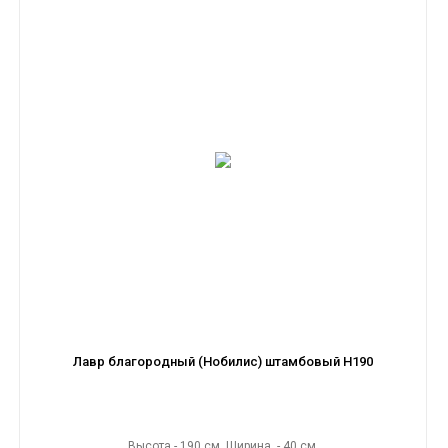
Лавр благородный (Нобилис) штамбовый H190
Высота - 190 см. Ширина - 40 см.