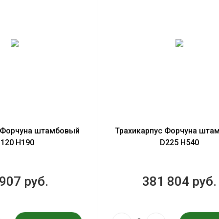
 Форчуна штамбовый
Трахикарпус Форчуна шта
120 H190
D225 H540
907 руб.
381 804 руб.