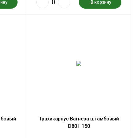
зину
В корзину
мбовый
Трахикарпус Вагнера штамбовый
D80 H150