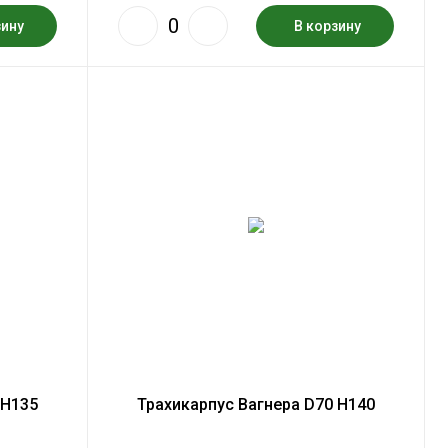
зину
В корзину
 H135
Трахикарпус Вагнера D70 H140