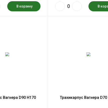
В корзину
В кор
с Вагнера D90 H170
Трахикарпус Вагнера D70