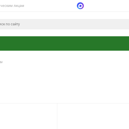
ческим лицам
сы