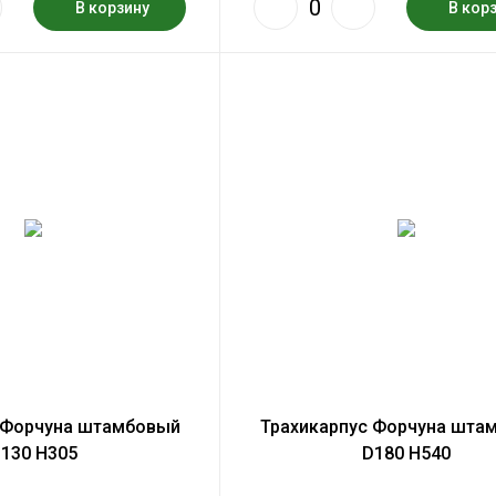
В корзину
В кор
 Форчуна штамбовый
Трахикарпус Форчуна шта
130 H305
D180 H540