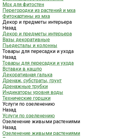
Мох для фитостен
Перегородки из растений и мха
Фитокартины из мха
Декор и предметы интерьера
Назад
Декор и предметы интерьера
Вазы декоративные
Пьедесталы и колонны
Товары для пересадки и ухода
Назад
Товары для пересадки и ухода
Вставки в кашпо
Декоративная галька
Дренаж, субстраты, грунт
Дренажные трубки
Индикаторы уровня воды
Технические горшки
Услуги по озеленению
Назад
Услуги по озеленению
Озеленение живыми растениями
Назад
Озеленение живыми растениями