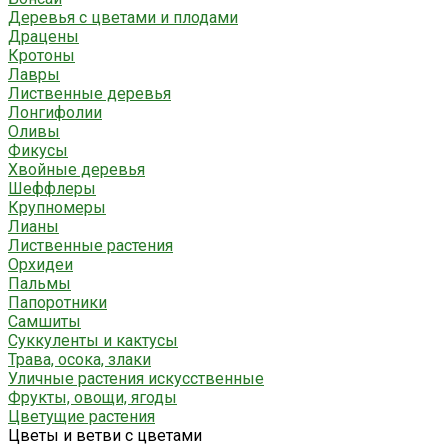
Деревья с цветами и плодами
Драцены
Кротоны
Лавры
Лиственные деревья
Лонгифолии
Оливы
Фикусы
Хвойные деревья
Шеффлеры
Крупномеры
Лианы
Лиственные растения
Орхидеи
Пальмы
Папоротники
Самшиты
Суккуленты и кактусы
Трава, осока, злаки
Уличные растения искусственные
Фрукты, овощи, ягоды
Цветущие растения
Цветы и ветви с цветами