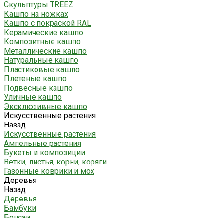
Скульптуры TREEZ
Кашпо на ножках
Кашпо с покраской RAL
Керамические кашпо
Композитные кашпо
Металлические кашпо
Натуральные кашпо
Пластиковые кашпо
Плетеные кашпо
Подвесные кашпо
Уличные кашпо
Эксклюзивные кашпо
Искусственные растения
Назад
Искусственные растения
Ампельные растения
Букеты и композиции
Ветки, листья, корни, коряги
Газонные коврики и мох
Деревья
Назад
Деревья
Бамбуки
Бонсаи