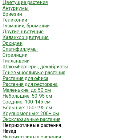
Цветущие растения
Антуриумы
Вриезии
Геликонии
Гузмании, бромелии
Другие цветущие
Каланхоэ цветущие
Орхидеи
Спатифиллумы
Стрелиции
Тилландсии
Шлюмбергеры, декабристы
Теневыносливые растения
Растения для офиса
Растения для ресторана
Маленькие: до 50 см
Небольшие: 50-95 см
Средние: 100-145 см
Большие: 150-195 см
Крупномерные: 200+ см
Эксклюзивные растения
Неприхотливые растения
Назад
Неприхотливые растения