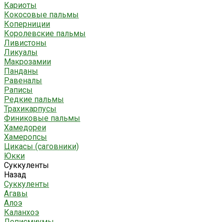
Кариоты
Кокосовые пальмы
Коперниции
Королевские пальмы
Ливистоны
Ликуалы
Макрозамии
Панданы
Равеналы
Раписы
Редкие пальмы
Трахикарпусы
Финиковые пальмы
Хамедореи
Хамеропсы
Цикасы (саговники)
Юкки
Суккуленты
Назад
Суккуленты
Агавы
Алоэ
Каланхоэ
Леписмиумы