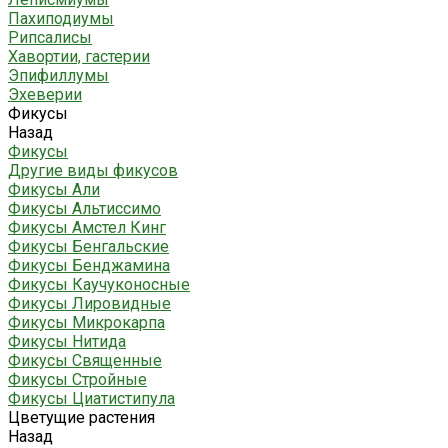
Пахиподиумы
Рипсалисы
Хавортии, гастерии
Эпифиллумы
Эхеверии
Фикусы
Назад
Фикусы
Другие виды фикусов
Фикусы Али
Фикусы Альтиссимо
Фикусы Амстел Кинг
Фикусы Бенгальские
Фикусы Бенджамина
Фикусы Каучуконосные
Фикусы Лировидные
Фикусы Микрокарпа
Фикусы Нитида
Фикусы Священные
Фикусы Стройные
Фикусы Циатистипула
Цветущие растения
Назад