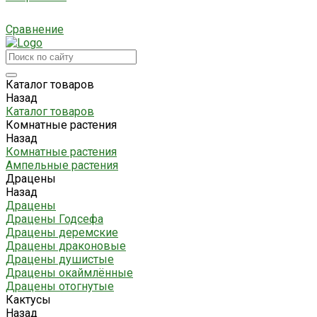
Сравнение
Каталог товаров
Назад
Каталог товаров
Комнатные растения
Назад
Комнатные растения
Ампельные растения
Драцены
Назад
Драцены
Драцены Годсефа
Драцены деремские
Драцены драконовые
Драцены душистые
Драцены окаймлённые
Драцены отогнутые
Кактусы
Назад