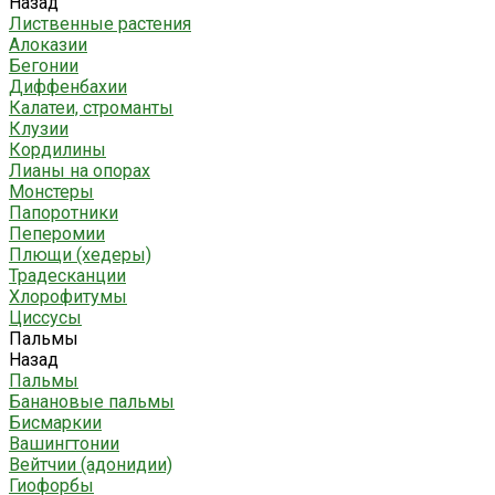
Назад
Лиственные растения
Алоказии
Бегонии
Диффенбахии
Калатеи, строманты
Клузии
Кордилины
Лианы на опорах
Монстеры
Папоротники
Пеперомии
Плющи (хедеры)
Традесканции
Хлорофитумы
Циссусы
Пальмы
Назад
Пальмы
Банановые пальмы
Бисмаркии
Вашингтонии
Вейтчии (адонидии)
Гиофорбы