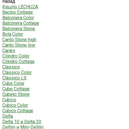
Назад
Кашпо LECHUZA
Bacino Cottage
Balconera Color
Balconera Cottage
Balconera Stone
Bola Color
Canto Stone high
Canto Stone low
Cararo
Cilindro Color
Cilindro Cottage
Classico
Classico Color
Classico LS
Cube Color
Cube Cottage
Cubeto Stone
Cubico
Cubico Color
Cubico Cottage
Delta
Delta 10 и Delta 20
Deltini и Mini-Deltini