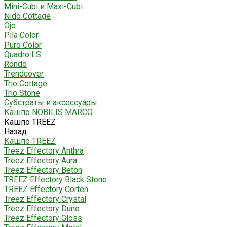
Mini-Cubi и Maxi-Cubi
Nido Cottage
Ojo
Pila Color
Puro Color
Quadro LS
Rondo
Trendcover
Trio Cottage
Trio Stone
Субстраты и аксессуары
Кашпо NOBILIS MARCO
Кашпо TREEZ
Назад
Кашпо TREEZ
Treez Effectory Anthra
Treez Effectory Aura
Treez Effectory Beton
TREEZ Effectory Black Stone
TREEZ Effectory Corten
Treez Effectory Crystal
Treez Effectory Dune
Treez Effectory Gloss