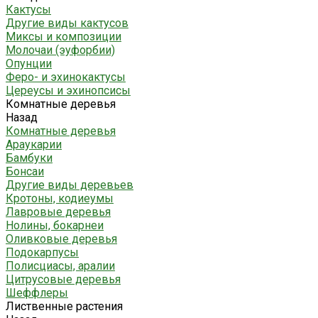
Кактусы
Другие виды кактусов
Миксы и композиции
Молочаи (эуфорбии)
Опунции
Феро- и эхинокактусы
Цереусы и эхинопсисы
Комнатные деревья
Назад
Комнатные деревья
Араукарии
Бамбуки
Бонсаи
Другие виды деревьев
Кротоны, кодиеумы
Лавровые деревья
Нолины, бокарнеи
Оливковые деревья
Подокарпусы
Полисциасы, аралии
Цитрусовые деревья
Шеффлеры
Лиственные растения