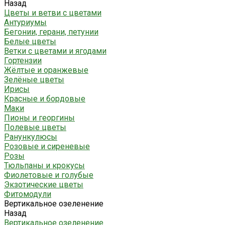
Назад
Цветы и ветви с цветами
Антуриумы
Бегонии, герани, петунии
Белые цветы
Ветки с цветами и ягодами
Гортензии
Жёлтые и оранжевые
Зелёные цветы
Ирисы
Красные и бордовые
Маки
Пионы и георгины
Полевые цветы
Ранункулюсы
Розовые и сиреневые
Розы
Тюльпаны и крокусы
Фиолетовые и голубые
Экзотические цветы
Фитомодули
Вертикальное озеленение
Назад
Вертикальное озеленение