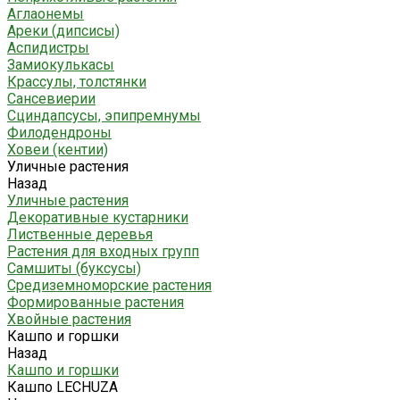
Аглаонемы
Ареки (дипсисы)
Аспидистры
Замиокулькасы
Крассулы, толстянки
Сансевиерии
Сциндапсусы, эпипремнумы
Филодендроны
Ховеи (кентии)
Уличные растения
Назад
Уличные растения
Декоративные кустарники
Лиственные деревья
Растения для входных групп
Самшиты (буксусы)
Средиземноморские растения
Формированные растения
Хвойные растения
Кашпо и горшки
Назад
Кашпо и горшки
Кашпо LECHUZA