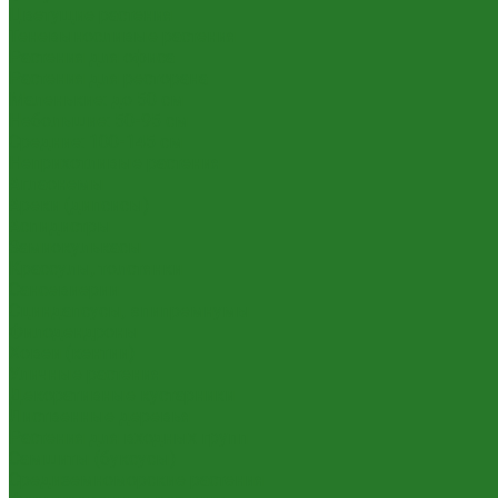
Цветущие растения
Теневыносливые растения
Растения для офиса
Растения для ресторана
Маленькие: до 50 см
Небольшие: 50-95 см
Средние: 100-145 см
Неприхотливые растения
Аглаонемы
Ареки (дипсисы)
Аспидистры
Замиокулькасы
Крассулы, толстянки
Сансевиерии
Сциндапсусы, эпипремнумы
Филодендроны
Ховеи (кентии)
Уличные растения
Декоративные кустарники
Лиственные деревья
Растения для входных групп
Самшиты (буксусы)
Средиземноморские растения