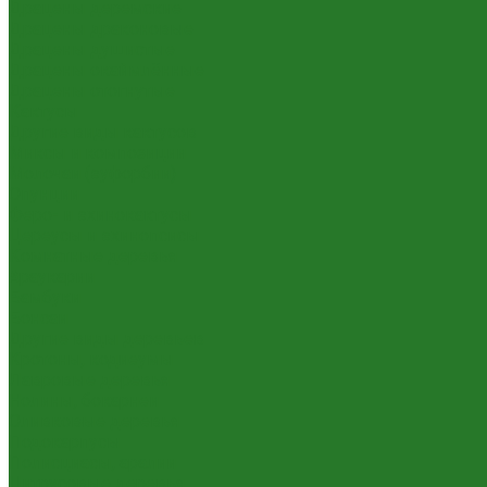
Драцены деремские
Драцены драконовые
Драцены душистые
Драцены окаймлённые
Драцены отогнутые
Кактусы
Другие виды кактусов
Миксы и композиции
Молочаи (эуфорбии)
Опунции
Феро- и эхинокактусы
Цереусы и эхинопсисы
Комнатные деревья
Араукарии
Бамбуки
Бонсаи
Другие виды деревьев
Кротоны, кодиеумы
Лавровые деревья
Нолины, бокарнеи
Оливковые деревья
Подокарпусы
Полисциасы, аралии
Цитрусовые деревья