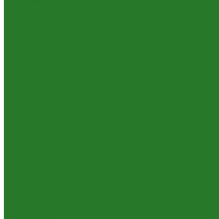
Формированные растения
Хвойные растения
Кашпо и горшки
Кашпо LECHUZA
Кашпо NOBILIS MARCO
Кашпо TREEZ
Кашпо на ножках
Кашпо с покраской RAL
Керамические кашпо
Композитные кашпо
Металлические кашпо
Натуральные кашпо
Пластиковые кашпо
Плетеные кашпо
Подвесные кашпо
Уличные кашпо
Эксклюзивные кашпо
Искусственные растения
Ампельные растения
Букеты и композиции
Ветки, листья, корни, коряги
Газонные коврики и мох
Деревья
Крупномеры