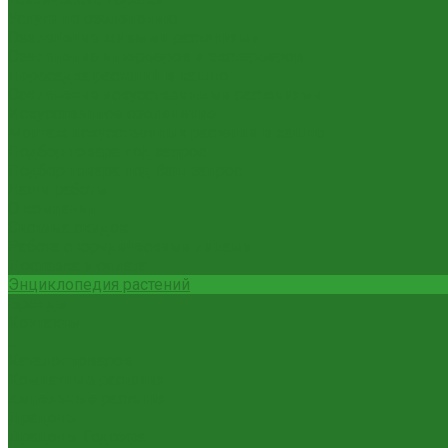
Услуги по озеленению
Озеленение живыми растениями
Озеленение интерьеров и экстерьеров
Пересадка растений в кашпо
Озеленение искусственными растениями
Искусственное озеленение
Монтаж искусственных растений в кашпо
Подбор товара под запрос
Подбор товара под Ваш запрос
Наши работы
О компании
Система скидок
Работа с юридическими лицами
Доставка и оплата
Энциклопедия растений
Бренды
Контакты
...
Каталог товаров
Комнатные растения
Ампельные растения
Драцены
Драцены Годсефа