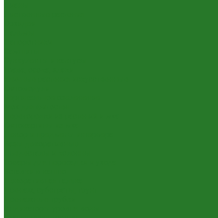
Лианы
Лиственные растения
Орхидеи
Пальмы
Папоротники
Самшиты
Суккуленты и кактусы
Трава, осока, злаки
Уличные растения искусственные
Фитомодули
Вертикальное озеленение
Мох для фитостен
Перегородки из растений и мха
Фитокартины из мха
Декор и предметы интерьера
Вазы декоративные
Пьедесталы и колонны
Товары для пересадки и ухода
Вставки в кашпо
Декоративная галька
Дренаж, субстраты, грунт
Дренажные трубки
Индикаторы уровня воды
Технические горшки