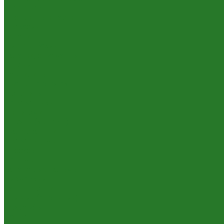
Шеффлеры
Лиственные растения
Алоказии
Бегонии
Диффенбахии
Калатеи, строманты
Клузии
Кордилины
Лианы на опорах
Монстеры
Папоротники
Пеперомии
Плющи (хедеры)
Традесканции
Хлорофитумы
Циссусы
Пальмы
Банановые пальмы
Бисмаркии
Вашингтонии
Вейтчии (адонидии)
Гиофорбы
Кариоты