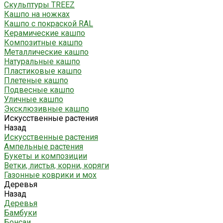
Скульптуры TREEZ
Кашпо на ножках
Кашпо с покраской RAL
Керамические кашпо
Композитные кашпо
Металлические кашпо
Натуральные кашпо
Пластиковые кашпо
Плетеные кашпо
Подвесные кашпо
Уличные кашпо
Эксклюзивные кашпо
Искусственные растения
Назад
Искусственные растения
Ампельные растения
Букеты и композиции
Ветки, листья, корни, коряги
Газонные коврики и мох
Деревья
Назад
Деревья
Бамбуки
Бонсаи