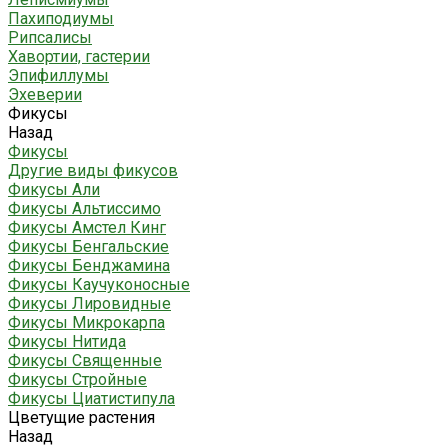
Пахиподиумы
Рипсалисы
Хавортии, гастерии
Эпифиллумы
Эхеверии
Фикусы
Назад
Фикусы
Другие виды фикусов
Фикусы Али
Фикусы Альтиссимо
Фикусы Амстел Кинг
Фикусы Бенгальские
Фикусы Бенджамина
Фикусы Каучуконосные
Фикусы Лировидные
Фикусы Микрокарпа
Фикусы Нитида
Фикусы Священные
Фикусы Стройные
Фикусы Циатистипула
Цветущие растения
Назад