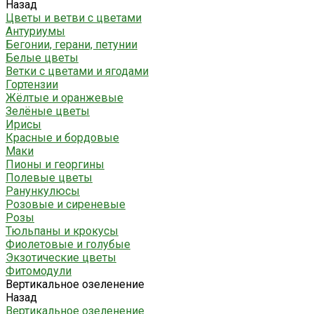
Назад
Цветы и ветви с цветами
Антуриумы
Бегонии, герани, петунии
Белые цветы
Ветки с цветами и ягодами
Гортензии
Жёлтые и оранжевые
Зелёные цветы
Ирисы
Красные и бордовые
Маки
Пионы и георгины
Полевые цветы
Ранункулюсы
Розовые и сиреневые
Розы
Тюльпаны и крокусы
Фиолетовые и голубые
Экзотические цветы
Фитомодули
Вертикальное озеленение
Назад
Вертикальное озеленение