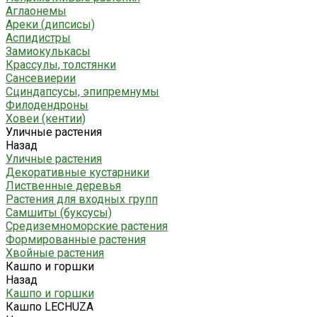
Аглаонемы
Ареки (дипсисы)
Аспидистры
Замиокулькасы
Крассулы, толстянки
Сансевиерии
Сциндапсусы, эпипремнумы
Филодендроны
Ховеи (кентии)
Уличные растения
Назад
Уличные растения
Декоративные кустарники
Лиственные деревья
Растения для входных групп
Самшиты (буксусы)
Средиземноморские растения
Формированные растения
Хвойные растения
Кашпо и горшки
Назад
Кашпо и горшки
Кашпо LECHUZA