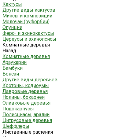
Кактусы
Другие виды кактусов
Миксы и композиции
Молочаи (эуфорбии)
Опунции
Феро- и эхинокактусы
Цереусы и эхинопсисы
Комнатные деревья
Назад
Комнатные деревья
Араукарии
Бамбуки
Бонсаи
Другие виды деревьев
Кротоны, кодиеумы
Лавровые деревья
Нолины, бокарнеи
Оливковые деревья
Подокарпусы
Полисциасы, аралии
Цитрусовые деревья
Шеффлеры
Лиственные растения