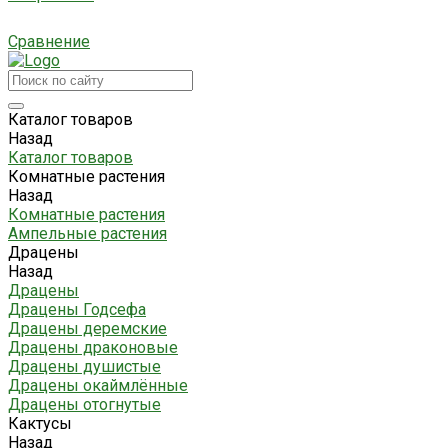
Сравнение
Каталог товаров
Назад
Каталог товаров
Комнатные растения
Назад
Комнатные растения
Ампельные растения
Драцены
Назад
Драцены
Драцены Годсефа
Драцены деремские
Драцены драконовые
Драцены душистые
Драцены окаймлённые
Драцены отогнутые
Кактусы
Назад