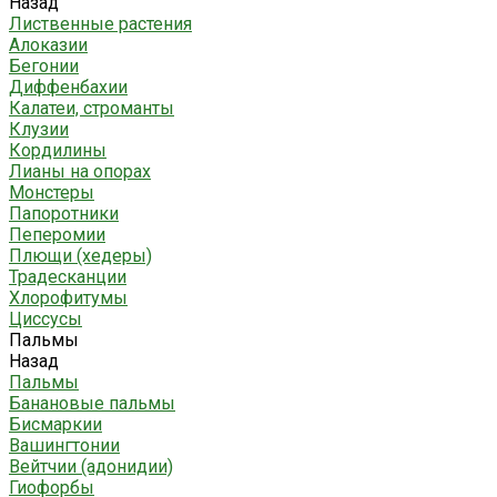
Назад
Лиственные растения
Алоказии
Бегонии
Диффенбахии
Калатеи, строманты
Клузии
Кордилины
Лианы на опорах
Монстеры
Папоротники
Пеперомии
Плющи (хедеры)
Традесканции
Хлорофитумы
Циссусы
Пальмы
Назад
Пальмы
Банановые пальмы
Бисмаркии
Вашингтонии
Вейтчии (адонидии)
Гиофорбы