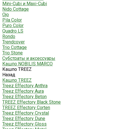
Mini-Cubi и Maxi-Cubi
Nido Cottage
Ojo
Pila Color
Puro Color
Quadro LS
Rondo
Trendcover
Trio Cottage
Trio Stone
Субстраты и аксессуары
Кашпо NOBILIS MARCO
Кашпо TREEZ
Назад
Кашпо TREEZ
Treez Effectory Anthra
Treez Effectory Aura
Treez Effectory Beton
TREEZ Effectory Black Stone
TREEZ Effectory Corten
Treez Effectory Crystal
Treez Effectory Dune
Treez Effectory Gloss