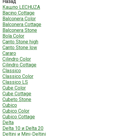
Назад
Кашпо LECHUZA
Bacino Cottage
Balconera Color
Balconera Cottage
Balconera Stone
Bola Color
Canto Stone high
Canto Stone low
Cararo
Cilindro Color
Cilindro Cottage
Classico
Classico Color
Classico LS
Cube Color
Cube Cottage
Cubeto Stone
Cubico
Cubico Color
Cubico Cottage
Delta
Delta 10 и Delta 20
Deltini и Mini-Deltini