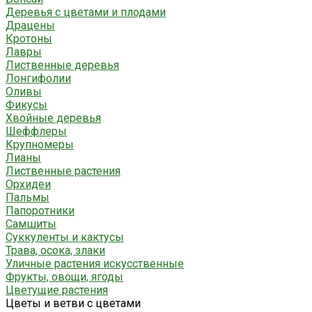
Деревья с цветами и плодами
Драцены
Кротоны
Лавры
Лиственные деревья
Лонгифолии
Оливы
Фикусы
Хвойные деревья
Шеффлеры
Крупномеры
Лианы
Лиственные растения
Орхидеи
Пальмы
Папоротники
Самшиты
Суккуленты и кактусы
Трава, осока, злаки
Уличные растения искусственные
Фрукты, овощи, ягоды
Цветущие растения
Цветы и ветви с цветами