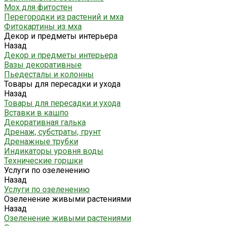
Мох для фитостен
Перегородки из растений и мха
Фитокартины из мха
Декор и предметы интерьера
Назад
Декор и предметы интерьера
Вазы декоративные
Пьедесталы и колонны
Товары для пересадки и ухода
Назад
Товары для пересадки и ухода
Вставки в кашпо
Декоративная галька
Дренаж, субстраты, грунт
Дренажные трубки
Индикаторы уровня воды
Технические горшки
Услуги по озеленению
Назад
Услуги по озеленению
Озеленение живыми растениями
Назад
Озеленение живыми растениями