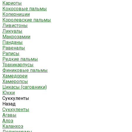
Кариоты
Кокосовые пальмы
Коперниции
Королевские пальмы
Ливистоны
Ликуалы
Макрозамии
Панданы
Равеналы
Раписы
Редкие пальмы
Трахикарпусы
Финиковые пальмы
Хамедореи
Хамеропсы
Цикасы (саговники)
Юкки
Суккуленты
Назад
Суккуленты
Агавы
Алоэ
Каланхоэ
Леписмиумы