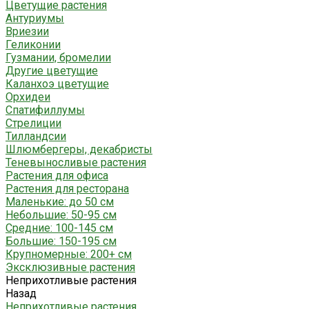
Цветущие растения
Антуриумы
Вриезии
Геликонии
Гузмании, бромелии
Другие цветущие
Каланхоэ цветущие
Орхидеи
Спатифиллумы
Стрелиции
Тилландсии
Шлюмбергеры, декабристы
Теневыносливые растения
Растения для офиса
Растения для ресторана
Маленькие: до 50 см
Небольшие: 50-95 см
Средние: 100-145 см
Большие: 150-195 см
Крупномерные: 200+ см
Эксклюзивные растения
Неприхотливые растения
Назад
Неприхотливые растения