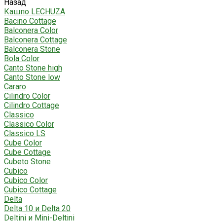
Назад
Кашпо LECHUZA
Bacino Cottage
Balconera Color
Balconera Cottage
Balconera Stone
Bola Color
Canto Stone high
Canto Stone low
Cararo
Cilindro Color
Cilindro Cottage
Classico
Classico Color
Classico LS
Cube Color
Cube Cottage
Cubeto Stone
Cubico
Cubico Color
Cubico Cottage
Delta
Delta 10 и Delta 20
Deltini и Mini-Deltini