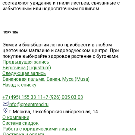
составляют увядание и гнили листьев, связанные с
избыточным или недостаточным поливом.
ПОКУПКА
Эхмеи и бильбергии легко приобрести в любом
цветочном магазине и садоводческом центре. При
покупке выбирайте здоровое растение с бутонами.
Предыдущая запись
Бирючина (Ligustrum)
Следующая запись
Банановая пальма, Банан, Муса (Musa)
Назад к списку
+7 (495) 155 33 11
+7 (926) 005 03 03
info@greentrend.ru
г. Москва, Лихоборская набережная, 14
О компании
Система скидок
Работа с юридическими лицами
Доставка и оплата