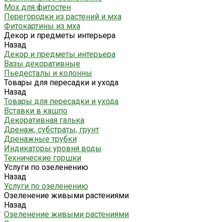
Мох для фитостен
Перегородки из растений и мха
Фитокартины из мха
Декор и предметы интерьера
Назад
Декор и предметы интерьера
Вазы декоративные
Пьедесталы и колонны
Товары для пересадки и ухода
Назад
Товары для пересадки и ухода
Вставки в кашпо
Декоративная галька
Дренаж, субстраты, грунт
Дренажные трубки
Индикаторы уровня воды
Технические горшки
Услуги по озеленению
Назад
Услуги по озеленению
Озеленение живыми растениями
Назад
Озеленение живыми растениями