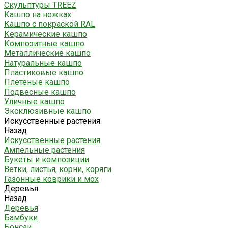
Скульптуры TREEZ
Кашпо на ножках
Кашпо с покраской RAL
Керамические кашпо
Композитные кашпо
Металлические кашпо
Натуральные кашпо
Пластиковые кашпо
Плетеные кашпо
Подвесные кашпо
Уличные кашпо
Эксклюзивные кашпо
Искусственные растения
Назад
Искусственные растения
Ампельные растения
Букеты и композиции
Ветки, листья, корни, коряги
Газонные коврики и мох
Деревья
Назад
Деревья
Бамбуки
Бонсаи