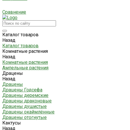
Сравнение
Каталог товаров
Назад
Каталог товаров
Комнатные растения
Назад
Комнатные растения
Ампельные растения
Драцены
Назад
Драцены
Драцены Годсефа
Драцены деремские
Драцены драконовые
Драцены душистые
Драцены окаймлённые
Драцены отогнутые
Кактусы
Назад