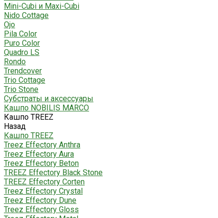
Mini-Cubi и Maxi-Cubi
Nido Cottage
Ojo
Pila Color
Puro Color
Quadro LS
Rondo
Trendcover
Trio Cottage
Trio Stone
Субстраты и аксессуары
Кашпо NOBILIS MARCO
Кашпо TREEZ
Назад
Кашпо TREEZ
Treez Effectory Anthra
Treez Effectory Aura
Treez Effectory Beton
TREEZ Effectory Black Stone
TREEZ Effectory Corten
Treez Effectory Crystal
Treez Effectory Dune
Treez Effectory Gloss