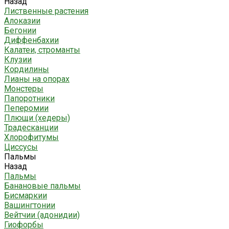
Назад
Лиственные растения
Алоказии
Бегонии
Диффенбахии
Калатеи, строманты
Клузии
Кордилины
Лианы на опорах
Монстеры
Папоротники
Пеперомии
Плющи (хедеры)
Традесканции
Хлорофитумы
Циссусы
Пальмы
Назад
Пальмы
Банановые пальмы
Бисмаркии
Вашингтонии
Вейтчии (адонидии)
Гиофорбы