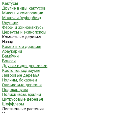
Кактусы
Другие виды кактусов
Миксы и композиции
Молочаи (эуфорбии)
Опунции
Феро- и эхинокактусы
Цереусы и эхинопсисы
Комнатные деревья
Назад
Комнатные деревья
Араукарии
Бамбуки
Бонсаи
Другие виды деревьев
Кротоны, кодиеумы
Лавровые деревья
Нолины, бокарнеи
Оливковые деревья
Подокарпусы
Полисциасы, аралии
Цитрусовые деревья
Шеффлеры
Лиственные растения