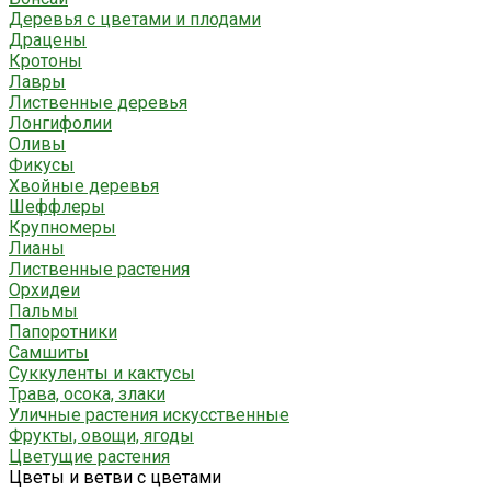
Деревья с цветами и плодами
Драцены
Кротоны
Лавры
Лиственные деревья
Лонгифолии
Оливы
Фикусы
Хвойные деревья
Шеффлеры
Крупномеры
Лианы
Лиственные растения
Орхидеи
Пальмы
Папоротники
Самшиты
Суккуленты и кактусы
Трава, осока, злаки
Уличные растения искусственные
Фрукты, овощи, ягоды
Цветущие растения
Цветы и ветви с цветами