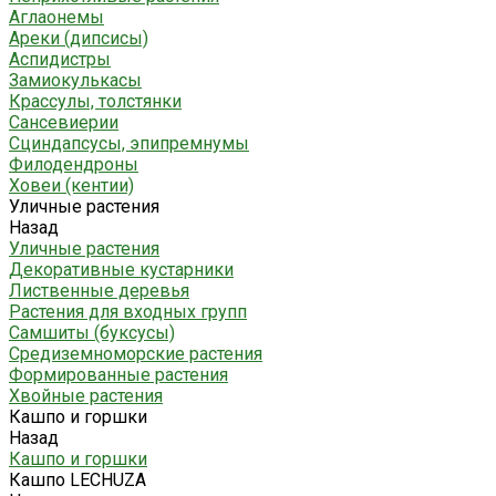
Аглаонемы
Ареки (дипсисы)
Аспидистры
Замиокулькасы
Крассулы, толстянки
Сансевиерии
Сциндапсусы, эпипремнумы
Филодендроны
Ховеи (кентии)
Уличные растения
Назад
Уличные растения
Декоративные кустарники
Лиственные деревья
Растения для входных групп
Самшиты (буксусы)
Средиземноморские растения
Формированные растения
Хвойные растения
Кашпо и горшки
Назад
Кашпо и горшки
Кашпо LECHUZA