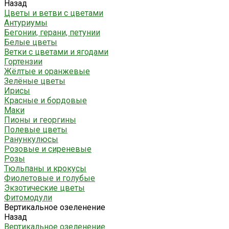
Назад
Цветы и ветви с цветами
Антуриумы
Бегонии, герани, петунии
Белые цветы
Ветки с цветами и ягодами
Гортензии
Жёлтые и оранжевые
Зелёные цветы
Ирисы
Красные и бордовые
Маки
Пионы и георгины
Полевые цветы
Ранункулюсы
Розовые и сиреневые
Розы
Тюльпаны и крокусы
Фиолетовые и голубые
Экзотические цветы
Фитомодули
Вертикальное озеленение
Назад
Вертикальное озеленение