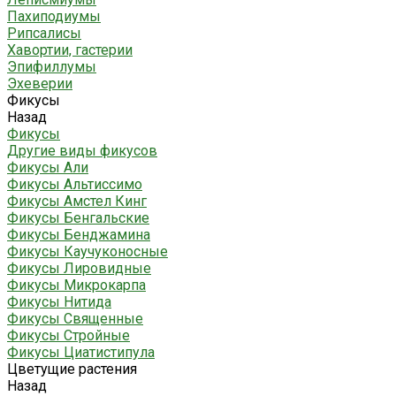
Пахиподиумы
Рипсалисы
Хавортии, гастерии
Эпифиллумы
Эхеверии
Фикусы
Назад
Фикусы
Другие виды фикусов
Фикусы Али
Фикусы Альтиссимо
Фикусы Амстел Кинг
Фикусы Бенгальские
Фикусы Бенджамина
Фикусы Каучуконосные
Фикусы Лировидные
Фикусы Микрокарпа
Фикусы Нитида
Фикусы Священные
Фикусы Стройные
Фикусы Циатистипула
Цветущие растения
Назад