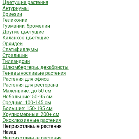
Цветущие растения
Антуриумы
Вриезии
Геликонии
Гузмании, бромелии
Другие цветущие
Каланхоэ цветущие
Орхидеи
Спатифиллумы
Стрелиции
Тилландсии
Шлюмбергеры, декабристы
Теневыносливые растения
Растения для офиса
Растения для ресторана
Маленькие: до 50 см
Небольшие: 50-95 см
Средние: 100-145 см
Большие: 150-195 см
Крупномерные: 200+ см
Эксклюзивные растения
Неприхотливые растения
Назад
Неприхотливые растения