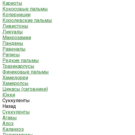
Кариоты
Кокосовые пальмы
Коперниции
Королевские пальмы
Ливистоны
Ликуалы
Макрозамии
Панданы
Равеналы
Раписы
Редкие пальмы
Трахикарпусы
Финиковые пальмы
Хамедореи
Хамеропсы
Цикасы (саговники)
Юкки
Суккуленты
Назад
Суккуленты
Агавы
Алоэ
Каланхоэ
Леписмиумы