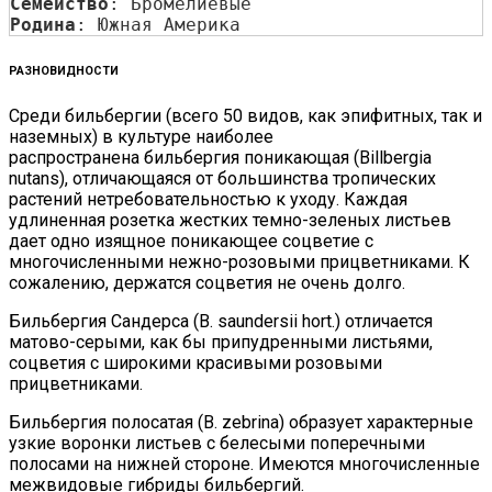
Семейство
: Бромелиевые
Родина
: Южная Америка
РАЗНОВИДНОСТИ
Среди бильбергии (всего 50 видов, как эпифитных, так и
наземных) в культуре наиболее
распространена бильбергия поникающая (Billbergia
nutans), отличающаяся от большинства тропических
растений нетребовательностью к уходу. Каждая
удлиненная розетка жестких темно-зеленых листьев
дает одно изящное поникающее соцветие с
многочисленными нежно-розовыми прицветниками. К
сожалению, держатся соцветия не очень долго.
Бильбергия Сандерса (В. saundersii hort.) отличается
матово-серыми, как бы припудренными листьями,
соцветия с широкими красивыми розовыми
прицветниками.
Бильбергия полосатая (В. zebrina) образует характерные
узкие воронки листьев с белесыми поперечными
полосами на нижней стороне. Имеются многочисленные
межвидовые гибриды бильбергий.