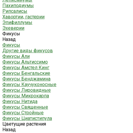
Пахиподиумы
Рипсалисы
Хавортии, гастерии
Эпифиллумы
Эхеверии
Фикусы
Назад
Фикусы
Другие виды фикусов
Фикусы Али
Фикусы Альтиссимо
Фикусы Амстел Кинг
Фикусы Бенгальские
Фикусы Бенджамина
Фикусы Каучуконосные
Фикусы Лировидные
Фикусы Микрокарпа
Фикусы Нитида
Фикусы Священные
Фикусы Стройные
Фикусы Циатистипула
Цветущие растения
Назад