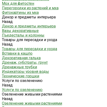
Мох для фитостен
Перегородки из растений и мха
Фитокартины из мха
Декор и предметы интерьера
Назад
Декор и предметы интерьера
Вазы декоративные
Пьедесталы и колонны
Товары для пересадки и ухода
Назад
Товары для пересадки и ухода
Вставки в кашпо
Декоративная галька
Дренаж, субстраты, грунт
Дренажные трубки
Индикаторы уровня воды
Технические горшки
Услуги по озеленению
Назад
Услуги по озеленению
Озеленение живыми растениями
Назад
Озеленение живыми растениями