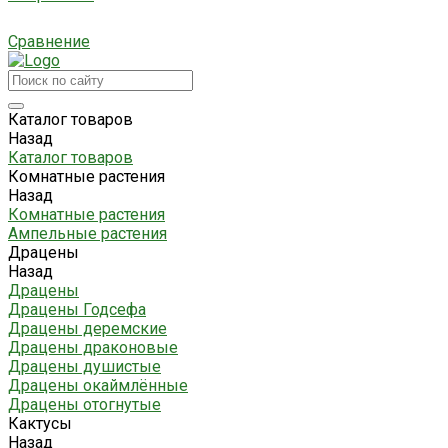
Сравнение
Каталог товаров
Назад
Каталог товаров
Комнатные растения
Назад
Комнатные растения
Ампельные растения
Драцены
Назад
Драцены
Драцены Годсефа
Драцены деремские
Драцены драконовые
Драцены душистые
Драцены окаймлённые
Драцены отогнутые
Кактусы
Назад