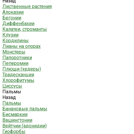
Назад
Лиственные растения
Алоказии
Бегонии
Диффенбахии
Калатеи, строманты
Клузии
Кордилины
Лианы на опорах
Монстеры
Папоротники
Пеперомии
Плющи (хедеры)
Традесканции
Хлорофитумы
Циссусы
Пальмы
Назад
Пальмы
Банановые пальмы
Бисмаркии
Вашингтонии
Вейтчии (адонидии)
Гиофорбы