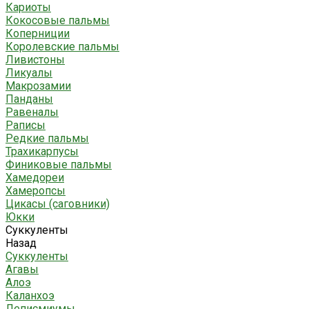
Кариоты
Кокосовые пальмы
Коперниции
Королевские пальмы
Ливистоны
Ликуалы
Макрозамии
Панданы
Равеналы
Раписы
Редкие пальмы
Трахикарпусы
Финиковые пальмы
Хамедореи
Хамеропсы
Цикасы (саговники)
Юкки
Суккуленты
Назад
Суккуленты
Агавы
Алоэ
Каланхоэ
Леписмиумы