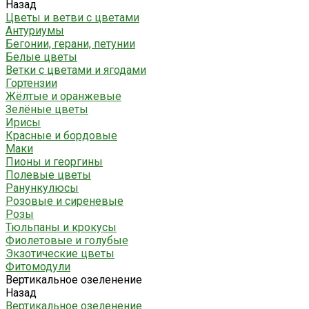
Назад
Цветы и ветви с цветами
Антуриумы
Бегонии, герани, петунии
Белые цветы
Ветки с цветами и ягодами
Гортензии
Жёлтые и оранжевые
Зелёные цветы
Ирисы
Красные и бордовые
Маки
Пионы и георгины
Полевые цветы
Ранункулюсы
Розовые и сиреневые
Розы
Тюльпаны и крокусы
Фиолетовые и голубые
Экзотические цветы
Фитомодули
Вертикальное озеленение
Назад
Вертикальное озеленение