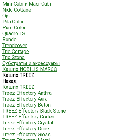
Mini-Cubi и Maxi-Cubi
Nido Cottage
Ojo
Pila Color
Puro Color
Quadro LS
Rondo
Trendcover
Trio Cottage
Trio Stone
Субстраты и аксессуары
Кашпо NOBILIS MARCO
Кашпо TREEZ
Назад
Кашпо TREEZ
Treez Effectory Anthra
Treez Effectory Aura
Treez Effectory Beton
TREEZ Effectory Black Stone
TREEZ Effectory Corten
Treez Effectory Crystal
Treez Effectory Dune
Treez Effectory Gloss