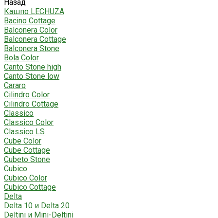
Назад
Кашпо LECHUZA
Bacino Cottage
Balconera Color
Balconera Cottage
Balconera Stone
Bola Color
Canto Stone high
Canto Stone low
Cararo
Cilindro Color
Cilindro Cottage
Classico
Classico Color
Classico LS
Cube Color
Cube Cottage
Cubeto Stone
Cubico
Cubico Color
Cubico Cottage
Delta
Delta 10 и Delta 20
Deltini и Mini-Deltini