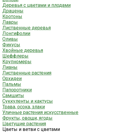
Деревья с цветами и плодами
Драцены
Кротоны
Лавры
Лиственные деревья
Лонгифолии
Оливы
Фикусы
Хвойные деревья
Шеффлеры
Крупномеры
Лианы
Лиственные растения
Орхидеи
Пальмы
Папоротники
Самшиты
Суккуленты и кактусы
Трава, осока, злаки
Уличные растения искусственные
Фрукты, овощи, ягоды
Цветущие растения
Цветы и ветви с цветами