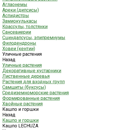
Аглаонемы
Ареки (дипсисы)
Аспидистры
Замиокулькасы
Крассулы, толстянки
Сансевиерии
Сциндапсусы, эпипремнумы
Филодендроны
Ховеи (кентии)
Уличные растения
Назад
Уличные растения
Декоративные кустарники
Лиственные деревья
Растения для входных групп
Самшиты (буксусы)
Средиземноморские растения
Формированные растения
Хвойные растения
Кашпо и горшки
Назад
Кашпо и горшки
Кашпо LECHUZA