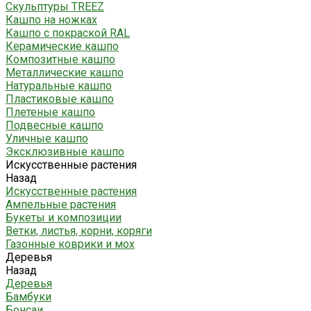
Скульптуры TREEZ
Кашпо на ножках
Кашпо с покраской RAL
Керамические кашпо
Композитные кашпо
Металлические кашпо
Натуральные кашпо
Пластиковые кашпо
Плетеные кашпо
Подвесные кашпо
Уличные кашпо
Эксклюзивные кашпо
Искусственные растения
Назад
Искусственные растения
Ампельные растения
Букеты и композиции
Ветки, листья, корни, коряги
Газонные коврики и мох
Деревья
Назад
Деревья
Бамбуки
Бонсаи