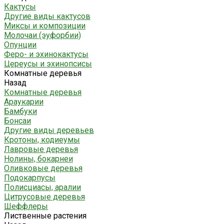
Кактусы
Другие виды кактусов
Миксы и композиции
Молочаи (эуфорбии)
Опунции
Феро- и эхинокактусы
Цереусы и эхинопсисы
Комнатные деревья
Назад
Комнатные деревья
Араукарии
Бамбуки
Бонсаи
Другие виды деревьев
Кротоны, кодиеумы
Лавровые деревья
Нолины, бокарнеи
Оливковые деревья
Подокарпусы
Полисциасы, аралии
Цитрусовые деревья
Шеффлеры
Лиственные растения