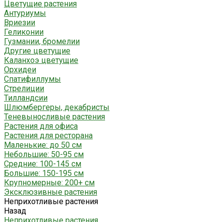
Цветущие растения
Антуриумы
Вриезии
Геликонии
Гузмании, бромелии
Другие цветущие
Каланхоэ цветущие
Орхидеи
Спатифиллумы
Стрелиции
Тилландсии
Шлюмбергеры, декабристы
Теневыносливые растения
Растения для офиса
Растения для ресторана
Маленькие: до 50 см
Небольшие: 50-95 см
Средние: 100-145 см
Большие: 150-195 см
Крупномерные: 200+ см
Эксклюзивные растения
Неприхотливые растения
Назад
Неприхотливые растения