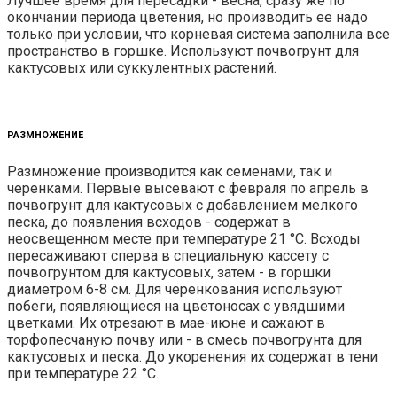
Лучшее время для пересадки - весна, сразу же по
окончании периода цветения, но производить ее надо
только при условии, что корневая система заполнила все
пространство в горшке. Используют почвогрунт для
кактусовых или суккулентных растений.
РАЗМНОЖЕНИЕ
Размножение производится как семенами, так и
черенками. Первые высевают с февраля по апрель в
почвогрунт для кактусовых с добавлением мелкого
песка, до появления всходов - содержат в
неосвещенном месте при температуре 21 °С. Всходы
пересаживают сперва в специальную кассету с
почвогрунтом для кактусовых, затем - в горшки
диаметром 6-8 см. Для черенкования используют
побеги, появляющиеся на цветоносах с увядшими
цветками. Их отрезают в мае-июне и сажают в
торфопесчаную почву или - в смесь почвогрунта для
кактусовых и песка. До укоренения их содержат в тени
при температуре 22 °С.