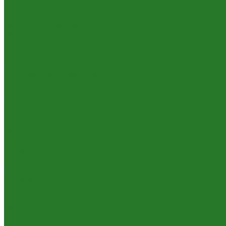
Цветущие растения
Теневыносливые растения
Растения для офиса
Растения для ресторана
Маленькие: до 50 см
Небольшие: 50-95 см
Средние: 100-145 см
Неприхотливые растения
Аглаонемы
Ареки (дипсисы)
Аспидистры
Замиокулькасы
Крассулы, толстянки
Сансевиерии
Сциндапсусы, эпипремнумы
Филодендроны
Ховеи (кентии)
Уличные растения
Декоративные кустарники
Лиственные деревья
Растения для входных групп
Самшиты (буксусы)
Средиземноморские растения