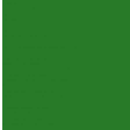
Лианы
Лиственные растения
Орхидеи
Пальмы
Папоротники
Самшиты
Суккуленты и кактусы
Трава, осока, злаки
Уличные растения искусственные
Фитомодули
Вертикальное озеленение
Мох для фитостен
Перегородки из растений и мха
Фитокартины из мха
Декор и предметы интерьера
Вазы декоративные
Пьедесталы и колонны
Товары для пересадки и ухода
Вставки в кашпо
Декоративная галька
Дренаж, субстраты, грунт
Дренажные трубки
Индикаторы уровня воды
Технические горшки