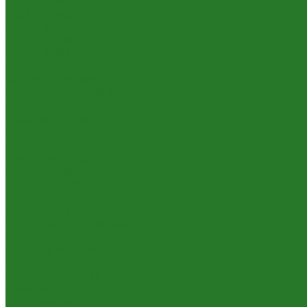
Формированные растения
Хвойные растения
Кашпо и горшки
Кашпо LECHUZA
Кашпо NOBILIS MARCO
Кашпо TREEZ
Кашпо на ножках
Кашпо с покраской RAL
Керамические кашпо
Композитные кашпо
Металлические кашпо
Натуральные кашпо
Пластиковые кашпо
Плетеные кашпо
Подвесные кашпо
Уличные кашпо
Эксклюзивные кашпо
Искусственные растения
Ампельные растения
Букеты и композиции
Ветки, листья, корни, коряги
Газонные коврики и мох
Деревья
Крупномеры