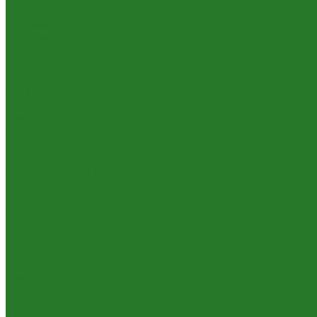
Шеффлеры
Лиственные растения
Алоказии
Бегонии
Диффенбахии
Калатеи, строманты
Клузии
Кордилины
Лианы на опорах
Монстеры
Папоротники
Пеперомии
Плющи (хедеры)
Традесканции
Хлорофитумы
Циссусы
Пальмы
Банановые пальмы
Бисмаркии
Вашингтонии
Вейтчии (адонидии)
Гиофорбы
Кариоты