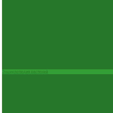
Услуги по озеленению
Озеленение живыми растениями
Озеленение интерьеров и экстерьеров
Пересадка растений в кашпо
Озеленение искусственными растениями
Искусственное озеленение
Монтаж искусственных растений в кашпо
Подбор товара под запрос
Подбор товара под Ваш запрос
Наши работы
О компании
Система скидок
Работа с юридическими лицами
Доставка и оплата
Энциклопедия растений
Бренды
Контакты
...
Каталог товаров
Комнатные растения
Ампельные растения
Драцены
Драцены Годсефа