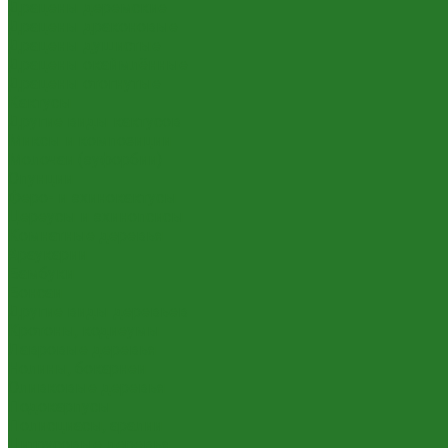
Драцены деремские
Драцены драконовые
Драцены душистые
Драцены окаймлённые
Драцены отогнутые
Кактусы
Другие виды кактусов
Миксы и композиции
Молочаи (эуфорбии)
Опунции
Феро- и эхинокактусы
Цереусы и эхинопсисы
Комнатные деревья
Араукарии
Бамбуки
Бонсаи
Другие виды деревьев
Кротоны, кодиеумы
Лавровые деревья
Нолины, бокарнеи
Оливковые деревья
Подокарпусы
Полисциасы, аралии
Цитрусовые деревья