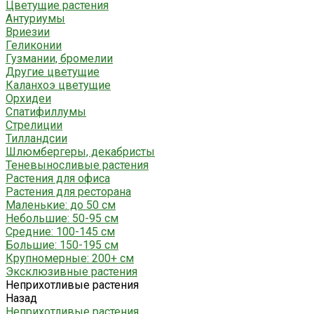
Цветущие растения
Антуриумы
Вриезии
Геликонии
Гузмании, бромелии
Другие цветущие
Каланхоэ цветущие
Орхидеи
Спатифиллумы
Стрелиции
Тилландсии
Шлюмбергеры, декабристы
Теневыносливые растения
Растения для офиса
Растения для ресторана
Маленькие: до 50 см
Небольшие: 50-95 см
Средние: 100-145 см
Большие: 150-195 см
Крупномерные: 200+ см
Эксклюзивные растения
Неприхотливые растения
Назад
Неприхотливые растения