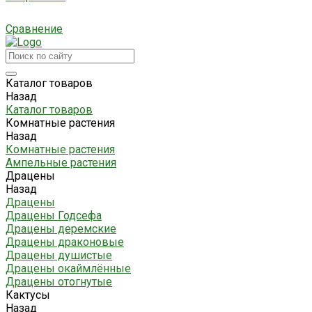
Сравнение
Каталог товаров
Назад
Каталог товаров
Комнатные растения
Назад
Комнатные растения
Ампельные растения
Драцены
Назад
Драцены
Драцены Годсефа
Драцены деремские
Драцены драконовые
Драцены душистые
Драцены окаймлённые
Драцены отогнутые
Кактусы
Назад