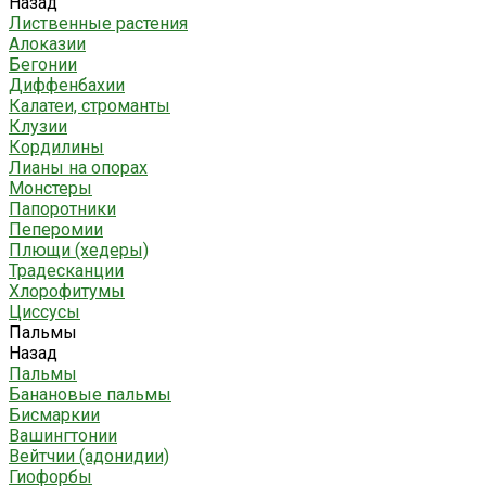
Назад
Лиственные растения
Алоказии
Бегонии
Диффенбахии
Калатеи, строманты
Клузии
Кордилины
Лианы на опорах
Монстеры
Папоротники
Пеперомии
Плющи (хедеры)
Традесканции
Хлорофитумы
Циссусы
Пальмы
Назад
Пальмы
Банановые пальмы
Бисмаркии
Вашингтонии
Вейтчии (адонидии)
Гиофорбы