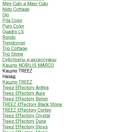
Mini-Cubi и Maxi-Cubi
Nido Cottage
Ojo
Pila Color
Puro Color
Quadro LS
Rondo
Trendcover
Trio Cottage
Trio Stone
Субстраты и аксессуары
Кашпо NOBILIS MARCO
Кашпо TREEZ
Назад
Кашпо TREEZ
Treez Effectory Anthra
Treez Effectory Aura
Treez Effectory Beton
TREEZ Effectory Black Stone
TREEZ Effectory Corten
Treez Effectory Crystal
Treez Effectory Dune
Treez Effectory Gloss