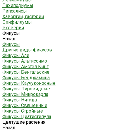
Пахиподиумы
Рипсалисы
Хавортии, гастерии
Эпифиллумы
Эхеверии
Фикусы
Назад
Фикусы
Другие виды фикусов
Фикусы Али
Фикусы Альтиссимо
Фикусы Амстел Кинг
Фикусы Бенгальские
Фикусы Бенджамина
Фикусы Каучуконосные
Фикусы Лировидные
Фикусы Микрокарпа
Фикусы Нитида
Фикусы Священные
Фикусы Стройные
Фикусы Циатистипула
Цветущие растения
Назад