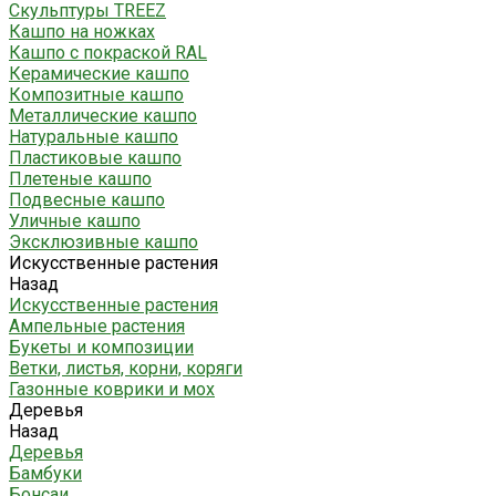
Скульптуры TREEZ
Кашпо на ножках
Кашпо с покраской RAL
Керамические кашпо
Композитные кашпо
Металлические кашпо
Натуральные кашпо
Пластиковые кашпо
Плетеные кашпо
Подвесные кашпо
Уличные кашпо
Эксклюзивные кашпо
Искусственные растения
Назад
Искусственные растения
Ампельные растения
Букеты и композиции
Ветки, листья, корни, коряги
Газонные коврики и мох
Деревья
Назад
Деревья
Бамбуки
Бонсаи