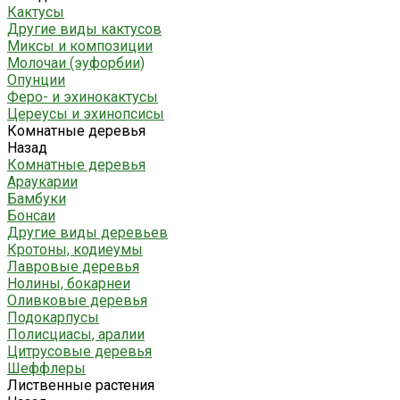
Кактусы
Другие виды кактусов
Миксы и композиции
Молочаи (эуфорбии)
Опунции
Феро- и эхинокактусы
Цереусы и эхинопсисы
Комнатные деревья
Назад
Комнатные деревья
Араукарии
Бамбуки
Бонсаи
Другие виды деревьев
Кротоны, кодиеумы
Лавровые деревья
Нолины, бокарнеи
Оливковые деревья
Подокарпусы
Полисциасы, аралии
Цитрусовые деревья
Шеффлеры
Лиственные растения