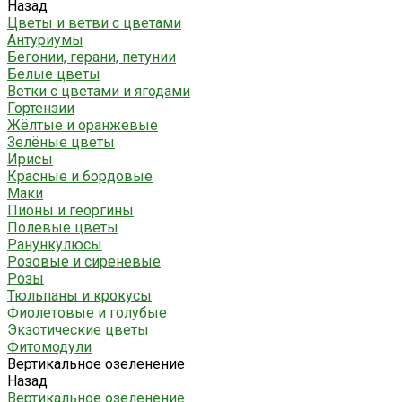
Назад
Цветы и ветви с цветами
Антуриумы
Бегонии, герани, петунии
Белые цветы
Ветки с цветами и ягодами
Гортензии
Жёлтые и оранжевые
Зелёные цветы
Ирисы
Красные и бордовые
Маки
Пионы и георгины
Полевые цветы
Ранункулюсы
Розовые и сиреневые
Розы
Тюльпаны и крокусы
Фиолетовые и голубые
Экзотические цветы
Фитомодули
Вертикальное озеленение
Назад
Вертикальное озеленение