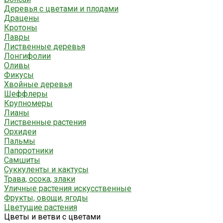
Деревья с цветами и плодами
Драцены
Кротоны
Лавры
Лиственные деревья
Лонгифолии
Оливы
Фикусы
Хвойные деревья
Шеффлеры
Крупномеры
Лианы
Лиственные растения
Орхидеи
Пальмы
Папоротники
Самшиты
Суккуленты и кактусы
Трава, осока, злаки
Уличные растения искусственные
Фрукты, овощи, ягоды
Цветущие растения
Цветы и ветви с цветами