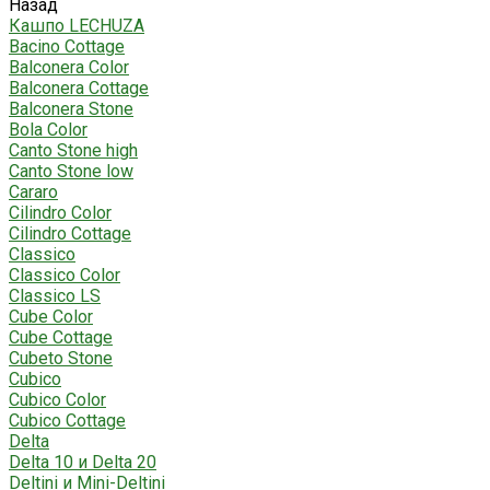
Назад
Кашпо LECHUZA
Bacino Cottage
Balconera Color
Balconera Cottage
Balconera Stone
Bola Color
Canto Stone high
Canto Stone low
Cararo
Cilindro Color
Cilindro Cottage
Classico
Classico Color
Classico LS
Cube Color
Cube Cottage
Cubeto Stone
Cubico
Cubico Color
Cubico Cottage
Delta
Delta 10 и Delta 20
Deltini и Mini-Deltini