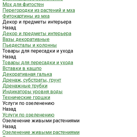
Мох для фитостен
Перегородки из растений и мха
Фитокартины из мха
Декор и предметы интерьера
Назад
Декор и предметы интерьера
Вазы декоративные
Пьедесталы и колонны
Товары для пересадки и ухода
Назад
Товары для пересадки и ухода
Вставки в кашпо
Декоративная галька
Дренаж, субстраты, грунт
Дренажные трубки
Индикаторы уровня воды
Технические горшки
Услуги по озеленению
Назад
Услуги по озеленению
Озеленение живыми растениями
Назад
Озеленение живыми растениями