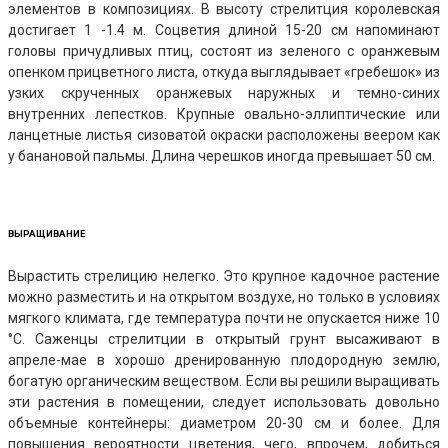
элементов в композициях. В высоту стрелитция королевская
достигает 1 -1.4 м. Соцветия длиной 15-20 см напоминают
головы причудливых птиц, состоят из зеленого с оранжевым
опенком прицветного листа, откуда выглядывает «гребешок» из
узких скрученных оранжевых наружных и темно-синих
внутренних лепестков. Крупные овально-эллиптические или
ланцетные листья сизоватой окраски расположены веером как
у банановой пальмы. Длина черешков иногда превышает 50 см.
ВЫРАЩИВАНИЕ
Вырастить стрелицию нелегко. Это крупное кадочное растение
можно разместить и на открытом воздухе, но только в условиях
мягкого климата, где температура почти не опускается ниже 10
°С. Саженцы стрелитции в открытый грунт высаживают в
апреле-мае в хорошо дренированную плодородную землю,
богатую органическим веществом. Если вы решили выращивать
эти растения в помещении, следует использовать довольно
объемные контейнеры: диаметром 20-30 см и более. Для
повышения вероятности цветения, чего, впрочем, добиться