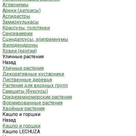
Аглаонемы
Ареки (дипсисы)
Аспидистры
Замиокулькасы
Крассулы, толстянки
Сансевиерии
Сциндапсусы, эпипремнумы
Филодендроны
Ховеи (кентии)
Уличные растения
Назад
Уличные растения
Декоративные кустарники
Лиственные деревья
Растения для входных групп
Самшиты (буксусы)
Средиземноморские растения
Формированные растения
Хвойные растения
Кашпо и горшки
Назад
Кашпо и горшки
Кашпо LECHUZA