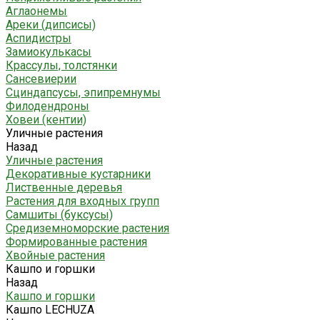
Аглаонемы
Ареки (дипсисы)
Аспидистры
Замиокулькасы
Крассулы, толстянки
Сансевиерии
Сциндапсусы, эпипремнумы
Филодендроны
Ховеи (кентии)
Уличные растения
Назад
Уличные растения
Декоративные кустарники
Лиственные деревья
Растения для входных групп
Самшиты (буксусы)
Средиземноморские растения
Формированные растения
Хвойные растения
Кашпо и горшки
Назад
Кашпо и горшки
Кашпо LECHUZA