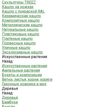
Скульптуры TREEZ
Кашпо на ножках
Кашпо с покраской RAL
Керамические кашпо
Композитные кашпо
Металлические кашпо
Натуральные кашпо
Пластиковые кашпо
Плетеные кашпо
Подвесные кашпо
Уличные кашпо
Эксклюзивные кашпо
Искусственные растения
Назад
Искусственные растения
Ампельные растения
Букеты и композиции
Ветки, листья, корни, коряги
Газонные коврики и мох
Деревья
Назад
Деревья
Бамбуки
Бонсаи