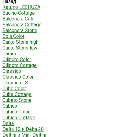
Назад
Кашпо LECHUZA
Bacino Cottage
Balconera Color
Balconera Cottage
Balconera Stone
Bola Color
Canto Stone high
Canto Stone low
Cararo
Cilindro Color
Cilindro Cottage
Classico
Classico Color
Classico LS
Cube Color
Cube Cottage
Cubeto Stone
Cubico
Cubico Color
Cubico Cottage
Delta
Delta 10 и Delta 20
Deltini и Mini-Deltini