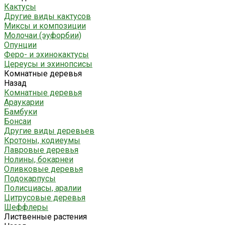
Кактусы
Другие виды кактусов
Миксы и композиции
Молочаи (эуфорбии)
Опунции
Феро- и эхинокактусы
Цереусы и эхинопсисы
Комнатные деревья
Назад
Комнатные деревья
Араукарии
Бамбуки
Бонсаи
Другие виды деревьев
Кротоны, кодиеумы
Лавровые деревья
Нолины, бокарнеи
Оливковые деревья
Подокарпусы
Полисциасы, аралии
Цитрусовые деревья
Шеффлеры
Лиственные растения