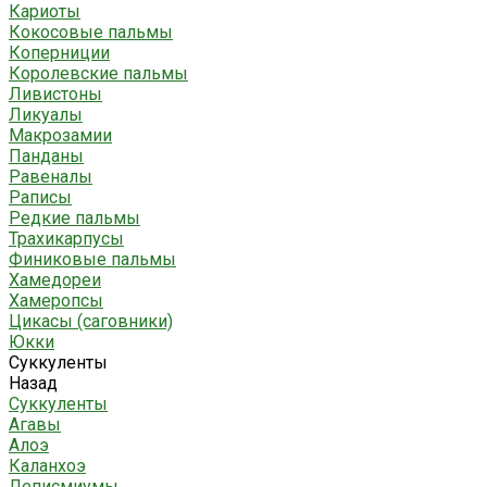
Кариоты
Кокосовые пальмы
Коперниции
Королевские пальмы
Ливистоны
Ликуалы
Макрозамии
Панданы
Равеналы
Раписы
Редкие пальмы
Трахикарпусы
Финиковые пальмы
Хамедореи
Хамеропсы
Цикасы (саговники)
Юкки
Суккуленты
Назад
Суккуленты
Агавы
Алоэ
Каланхоэ
Леписмиумы