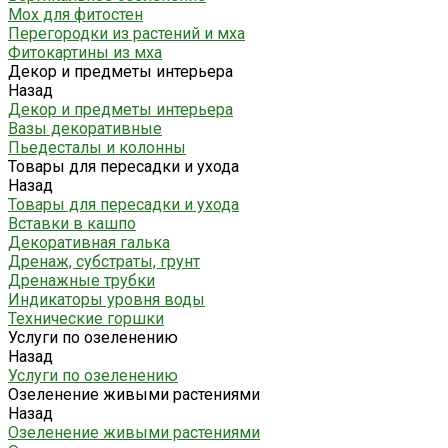
Мох для фитостен
Перегородки из растений и мха
Фитокартины из мха
Декор и предметы интерьера
Назад
Декор и предметы интерьера
Вазы декоративные
Пьедесталы и колонны
Товары для пересадки и ухода
Назад
Товары для пересадки и ухода
Вставки в кашпо
Декоративная галька
Дренаж, субстраты, грунт
Дренажные трубки
Индикаторы уровня воды
Технические горшки
Услуги по озеленению
Назад
Услуги по озеленению
Озеленение живыми растениями
Назад
Озеленение живыми растениями