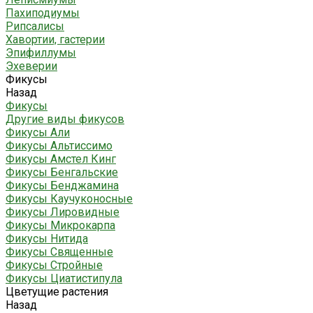
Пахиподиумы
Рипсалисы
Хавортии, гастерии
Эпифиллумы
Эхеверии
Фикусы
Назад
Фикусы
Другие виды фикусов
Фикусы Али
Фикусы Альтиссимо
Фикусы Амстел Кинг
Фикусы Бенгальские
Фикусы Бенджамина
Фикусы Каучуконосные
Фикусы Лировидные
Фикусы Микрокарпа
Фикусы Нитида
Фикусы Священные
Фикусы Стройные
Фикусы Циатистипула
Цветущие растения
Назад