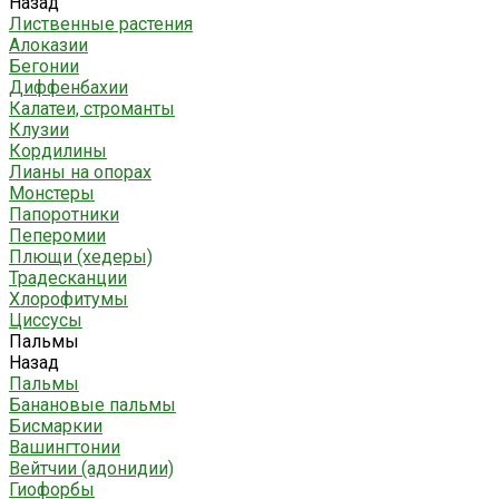
Назад
Лиственные растения
Алоказии
Бегонии
Диффенбахии
Калатеи, строманты
Клузии
Кордилины
Лианы на опорах
Монстеры
Папоротники
Пеперомии
Плющи (хедеры)
Традесканции
Хлорофитумы
Циссусы
Пальмы
Назад
Пальмы
Банановые пальмы
Бисмаркии
Вашингтонии
Вейтчии (адонидии)
Гиофорбы