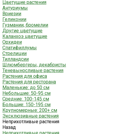
Цветущие растения
Антуриумы
Вриезии
Геликонии
Гузмании, бромелии
Другие цветущие
Каланхоэ цветущие
Орхидеи
Спатифиллумы
Стрелиции
Тилландсии
Шлюмбергеры, декабристы
Теневыносливые растения
Растения для офиса
Растения для ресторана
Маленькие: до 50 см
Небольшие: 50-95 см
Средние: 100-145 см
Большие: 150-195 см
Крупномерные: 200+ см
Эксклюзивные растения
Неприхотливые растения
Назад
Неприхотливые растения