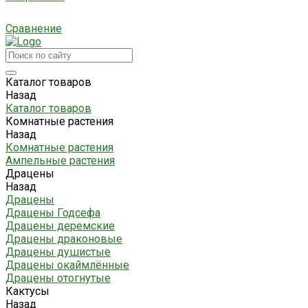
Сравнение
Каталог товаров
Назад
Каталог товаров
Комнатные растения
Назад
Комнатные растения
Ампельные растения
Драцены
Назад
Драцены
Драцены Годсефа
Драцены деремские
Драцены драконовые
Драцены душистые
Драцены окаймлённые
Драцены отогнутые
Кактусы
Назад