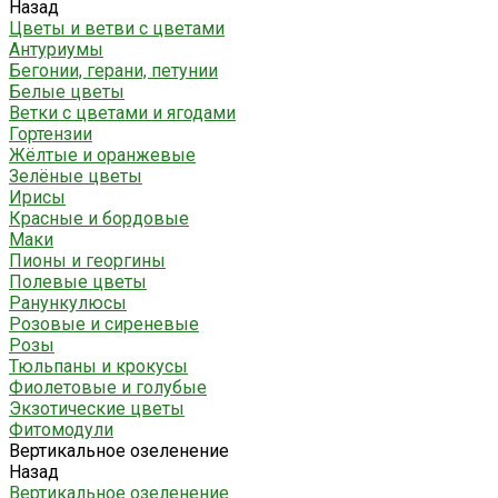
Назад
Цветы и ветви с цветами
Антуриумы
Бегонии, герани, петунии
Белые цветы
Ветки с цветами и ягодами
Гортензии
Жёлтые и оранжевые
Зелёные цветы
Ирисы
Красные и бордовые
Маки
Пионы и георгины
Полевые цветы
Ранункулюсы
Розовые и сиреневые
Розы
Тюльпаны и крокусы
Фиолетовые и голубые
Экзотические цветы
Фитомодули
Вертикальное озеленение
Назад
Вертикальное озеленение