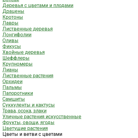
Деревья с цветами и плодами
Драцены
Кротоны
Лавры
Лиственные деревья
Лонгифолии
Оливы
Фикусы
Хвойные деревья
Шеффлеры
Крупномеры
Лианы
Лиственные растения
Орхидеи
Пальмы
Папоротники
Самшиты
Суккуленты и кактусы
Трава, осока, злаки
Уличные растения искусственные
Фрукты, овощи, ягоды
Цветущие растения
Цветы и ветви с цветами