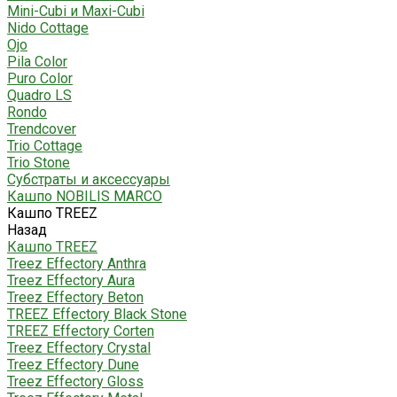
Mini-Cubi и Maxi-Cubi
Nido Cottage
Ojo
Pila Color
Puro Color
Quadro LS
Rondo
Trendcover
Trio Cottage
Trio Stone
Субстраты и аксессуары
Кашпо NOBILIS MARCO
Кашпо TREEZ
Назад
Кашпо TREEZ
Treez Effectory Anthra
Treez Effectory Aura
Treez Effectory Beton
TREEZ Effectory Black Stone
TREEZ Effectory Corten
Treez Effectory Crystal
Treez Effectory Dune
Treez Effectory Gloss