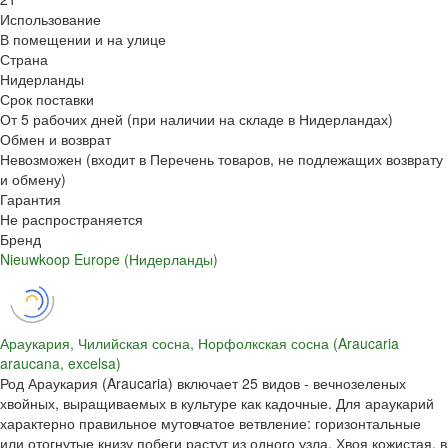
Использование
В помещении и на улице
Страна
Нидерланды
Срок поставки
От 5 рабочих дней (при наличии на складе в Нидерландах)
Обмен и возврат
Невозможен (входит в Перечень товаров, не подлежащих возврату
и обмену)
Гарантия
Не распространяется
Бренд
Nieuwkoop Europe (Нидерланды)
Араукария, Чилийская сосна, Норфолкская сосна (Araucaria
araucana, excelsa)
Род Араукария (Araucaria) включает 25 видов - вечнозеленых
хвойных, выращиваемых в культуре как кадочные. Для араукарий
характерно правильное мутовчатое ветвление: горизонтальные
или отогнутые книзу побеги растут из одного узла. Хвоя кожистая, в