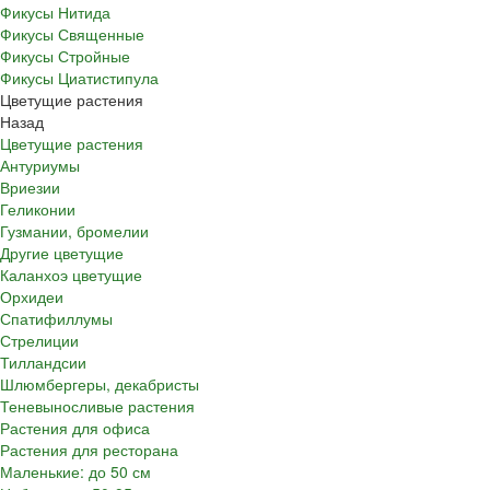
Фикусы Нитида
Фикусы Священные
Фикусы Стройные
Фикусы Циатистипула
Цветущие растения
Назад
Цветущие растения
Антуриумы
Вриезии
Геликонии
Гузмании, бромелии
Другие цветущие
Каланхоэ цветущие
Орхидеи
Спатифиллумы
Стрелиции
Тилландсии
Шлюмбергеры, декабристы
Теневыносливые растения
Растения для офиса
Растения для ресторана
Маленькие: до 50 см