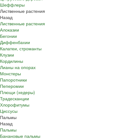
Шеффлеры
Лиственные растения
Назад
Лиственные растения
Алоказии
Бегонии
Диффенбахии
Калатеи, строманты
Клузии
Кордилины
Лианы на опорах
Монстеры
Папоротники
Пеперомии
Плющи (хедеры)
Традесканции
Хлорофитумы
Циссусы
Пальмы
Назад
Пальмы
Банановые пальмы