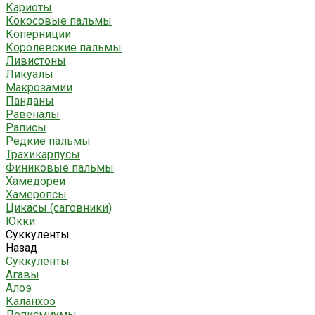
Кариоты
Кокосовые пальмы
Коперниции
Королевские пальмы
Ливистоны
Ликуалы
Макрозамии
Панданы
Равеналы
Раписы
Редкие пальмы
Трахикарпусы
Финиковые пальмы
Хамедореи
Хамеропсы
Цикасы (саговники)
Юкки
Суккуленты
Назад
Суккуленты
Агавы
Алоэ
Каланхоэ
Леписмиумы