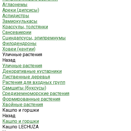
Аглаонемы
Ареки (дипсисы)
Аспидистры
Замиокулькасы
Крассулы, толстянки
Сансевиерии
Сциндапсусы, эпипремнумы
Филодендроны
Ховеи (кентии)
Уличные растения
Назад
Уличные растения
Декоративные кустарники
Лиственные деревья
Растения для входных групп
Самшиты (буксусы)
Средиземноморские растения
Формированные растения
Хвойные растения
Кашпо и горшки
Назад
Кашпо и горшки
Кашпо LECHUZA