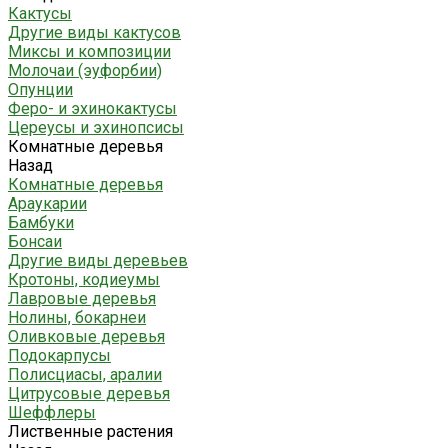
Кактусы
Другие виды кактусов
Миксы и композиции
Молочаи (эуфорбии)
Опунции
Феро- и эхинокактусы
Цереусы и эхинопсисы
Комнатные деревья
Назад
Комнатные деревья
Араукарии
Бамбуки
Бонсаи
Другие виды деревьев
Кротоны, кодиеумы
Лавровые деревья
Нолины, бокарнеи
Оливковые деревья
Подокарпусы
Полисциасы, аралии
Цитрусовые деревья
Шеффлеры
Лиственные растения