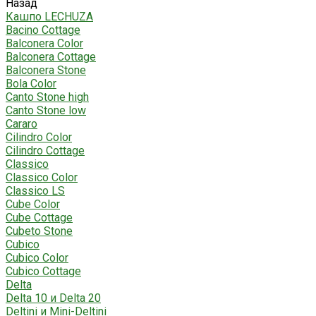
Назад
Кашпо LECHUZA
Bacino Cottage
Balconera Color
Balconera Cottage
Balconera Stone
Bola Color
Canto Stone high
Canto Stone low
Cararo
Cilindro Color
Cilindro Cottage
Classico
Classico Color
Classico LS
Cube Color
Cube Cottage
Cubeto Stone
Cubico
Cubico Color
Cubico Cottage
Delta
Delta 10 и Delta 20
Deltini и Mini-Deltini