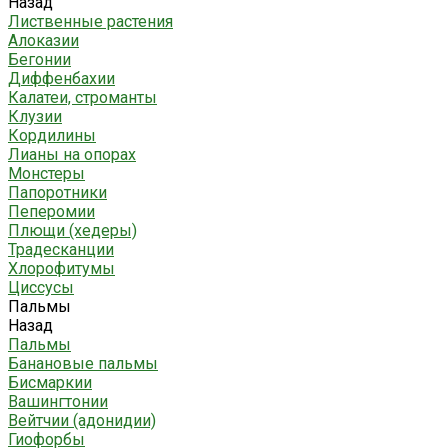
Назад
Лиственные растения
Алоказии
Бегонии
Диффенбахии
Калатеи, строманты
Клузии
Кордилины
Лианы на опорах
Монстеры
Папоротники
Пеперомии
Плющи (хедеры)
Традесканции
Хлорофитумы
Циссусы
Пальмы
Назад
Пальмы
Банановые пальмы
Бисмаркии
Вашингтонии
Вейтчии (адонидии)
Гиофорбы