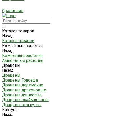
Сравнение
Каталог товаров
Назад
Каталог товаров
Комнатные растения
Назад
Комнатные растения
Ампельные растения
Драцены
Назад
Драцены
Драцены Годсефа
Драцены деремские
Драцены драконовые
Драцены душистые
Драцены окаймлённые
Драцены отогнутые
Кактусы
Назад