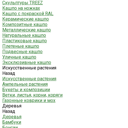
Скульптуры TREEZ
Кашпо на ножках
Кашпо с покраской RAL
Керамические кашпо
Композитные кашпо
Металлические кашпо
Натуральные кашпо
Пластиковые кашпо
Плетеные кашпо
Подвесные кашпо
Уличные кашпо
Эксклюзивные кашпо
Искусственные растения
Назад
Искусственные растения
Ампельные растения
Букеты и композиции
Ветки, листья, корни, коряги
Газонные коврики и мох
Деревья
Назад
Деревья
Бамбуки
Бонсаи