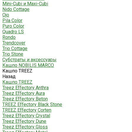
Mini-Cubi и Maxi-Cubi
Nido Cottage
Ojo
Pila Color
Puro Color
Quadro LS
Rondo
Trendcover
Trio Cottage
Trio Stone
Субстраты и аксессуары
Кашпо NOBILIS MARCO
Кашпо TREEZ
Назад
Кашпо TREEZ
Treez Effectory Anthra
Treez Effectory Aura
Treez Effectory Beton
TREEZ Effectory Black Stone
TREEZ Effectory Corten
Treez Effectory Crystal
Treez Effectory Dune
Treez Effectory Gloss