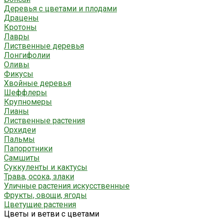
Деревья с цветами и плодами
Драцены
Кротоны
Лавры
Лиственные деревья
Лонгифолии
Оливы
Фикусы
Хвойные деревья
Шеффлеры
Крупномеры
Лианы
Лиственные растения
Орхидеи
Пальмы
Папоротники
Самшиты
Суккуленты и кактусы
Трава, осока, злаки
Уличные растения искусственные
Фрукты, овощи, ягоды
Цветущие растения
Цветы и ветви с цветами