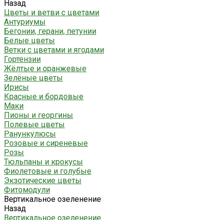
Назад
Цветы и ветви с цветами
Антуриумы
Бегонии, герани, петунии
Белые цветы
Ветки с цветами и ягодами
Гортензии
Жёлтые и оранжевые
Зелёные цветы
Ирисы
Красные и бордовые
Маки
Пионы и георгины
Полевые цветы
Ранункулюсы
Розовые и сиреневые
Розы
Тюльпаны и крокусы
Фиолетовые и голубые
Экзотические цветы
Фитомодули
Вертикальное озеленение
Назад
Вертикальное озеленение