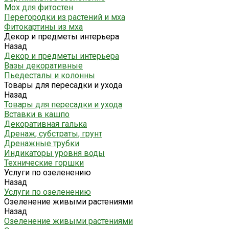
Мох для фитостен
Перегородки из растений и мха
Фитокартины из мха
Декор и предметы интерьера
Назад
Декор и предметы интерьера
Вазы декоративные
Пьедесталы и колонны
Товары для пересадки и ухода
Назад
Товары для пересадки и ухода
Вставки в кашпо
Декоративная галька
Дренаж, субстраты, грунт
Дренажные трубки
Индикаторы уровня воды
Технические горшки
Услуги по озеленению
Назад
Услуги по озеленению
Озеленение живыми растениями
Назад
Озеленение живыми растениями