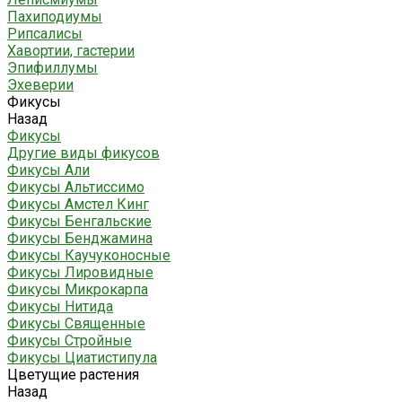
Пахиподиумы
Рипсалисы
Хавортии, гастерии
Эпифиллумы
Эхеверии
Фикусы
Назад
Фикусы
Другие виды фикусов
Фикусы Али
Фикусы Альтиссимо
Фикусы Амстел Кинг
Фикусы Бенгальские
Фикусы Бенджамина
Фикусы Каучуконосные
Фикусы Лировидные
Фикусы Микрокарпа
Фикусы Нитида
Фикусы Священные
Фикусы Стройные
Фикусы Циатистипула
Цветущие растения
Назад