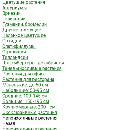
Цветущие растения
Антуриумы
Вриезии
Геликонии
Гузмании, бромелии
Другие цветущие
Каланхоэ цветущие
Орхидеи
Спатифиллумы
Стрелиции
Тилландсии
Шлюмбергеры, декабристы
Теневыносливые растения
Растения для офиса
Растения для ресторана
Маленькие: до 50 см
Небольшие: 50-95 см
Средние: 100-145 см
Большие: 150-195 см
Крупномерные: 200+ см
Эксклюзивные растения
Неприхотливые растения
Назад
Неприхотливые растения