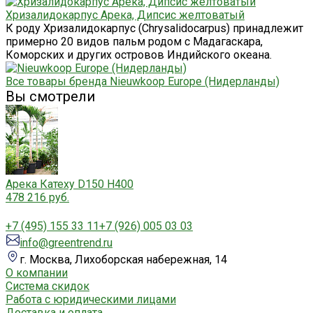
Хризалидокарпус Арека, Дипсис желтоватый
К роду Хризалидокарпус (Chrysalidocarpus) принадлежит
примерно 20 видов пальм родом с Мадагаскара,
Коморских и других островов Индийского океана.
Все товары бренда Nieuwkoop Europe (Нидерланды)
Вы смотрели
Арека Катеху D150 H400
478 216 руб.
+7 (495) 155 33 11
+7 (926) 005 03 03
info@greentrend.ru
г. Москва, Лихоборская набережная, 14
О компании
Система скидок
Работа с юридическими лицами
Доставка и оплата