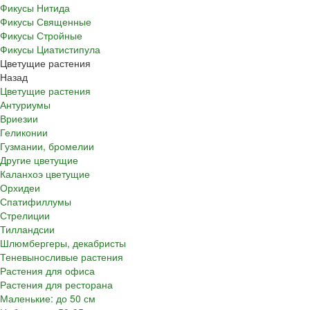
Фикусы Нитида
Фикусы Священные
Фикусы Стройные
Фикусы Циатистипула
Цветущие растения
Назад
Цветущие растения
Антуриумы
Вриезии
Геликонии
Гузмании, бромелии
Другие цветущие
Каланхоэ цветущие
Орхидеи
Спатифиллумы
Стрелиции
Тилландсии
Шлюмбергеры, декабристы
Теневыносливые растения
Растения для офиса
Растения для ресторана
Маленькие: до 50 см