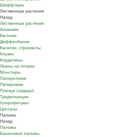
Шеффлеры
Лиственные растения
Назад
Лиственные растения
Алоказии
Бегонии
Диффенбахии
Калатеи, строманты
Клузии
Кордилины
Лианы на опорах
Монстеры
Папоротники
Пеперомии
Плющи (хедеры)
Традесканции
Хлорофитумы
Циссусы
Пальмы
Назад
Пальмы
Банановые пальмы