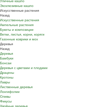
Уличные кашпо
Эксклюзивные кашпо
Искусственные растения
Назад
Искусственные растения
Ампельные растения
Букеты и композиции
Ветки, листья, корни, коряги
Газонные коврики и мох
Деревья
Назад
Деревья
Бамбуки
Бонсаи
Деревья с цветами и плодами
Драцены
Кротоны
Лавры
Лиственные деревья
Лонгифолии
Оливы
Фикусы
Хвойные деревья