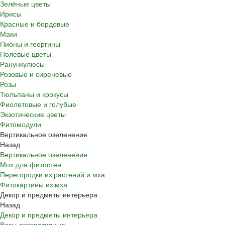
Зелёные цветы
Ирисы
Красные и бордовые
Маки
Пионы и георгины
Полевые цветы
Ранункулюсы
Розовые и сиреневые
Розы
Тюльпаны и крокусы
Фиолетовые и голубые
Экзотические цветы
Фитомодули
Вертикальное озеленение
Назад
Вертикальное озеленение
Мох для фитостен
Перегородки из растений и мха
Фитокартины из мха
Декор и предметы интерьера
Назад
Декор и предметы интерьера
Вазы декоративные