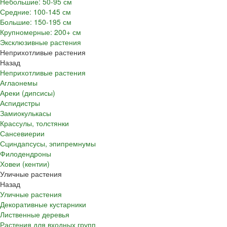
Небольшие: 50-95 см
Средние: 100-145 см
Большие: 150-195 см
Крупномерные: 200+ см
Эксклюзивные растения
Неприхотливые растения
Назад
Неприхотливые растения
Аглаонемы
Ареки (дипсисы)
Аспидистры
Замиокулькасы
Крассулы, толстянки
Сансевиерии
Сциндапсусы, эпипремнумы
Филодендроны
Ховеи (кентии)
Уличные растения
Назад
Уличные растения
Декоративные кустарники
Лиственные деревья
Растения для входных групп