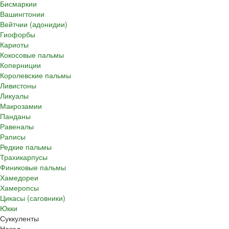
Бисмаркии
Вашингтонии
Вейтчии (адонидии)
Гиофорбы
Кариоты
Кокосовые пальмы
Коперниции
Королевские пальмы
Ливистоны
Ликуалы
Макрозамии
Панданы
Равеналы
Раписы
Редкие пальмы
Трахикарпусы
Финиковые пальмы
Хамедореи
Хамеропсы
Цикасы (саговники)
Юкки
Суккуленты
Назад