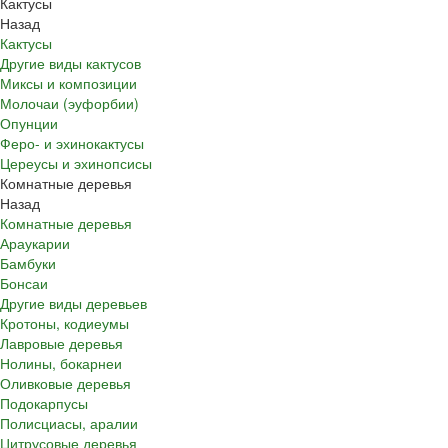
Кактусы
Назад
Кактусы
Другие виды кактусов
Миксы и композиции
Молочаи (эуфорбии)
Опунции
Феро- и эхинокактусы
Цереусы и эхинопсисы
Комнатные деревья
Назад
Комнатные деревья
Араукарии
Бамбуки
Бонсаи
Другие виды деревьев
Кротоны, кодиеумы
Лавровые деревья
Нолины, бокарнеи
Оливковые деревья
Подокарпусы
Полисциасы, аралии
Цитрусовые деревья