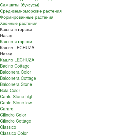
Самшиты (буксусы)
Средиземноморские растения
Формированные растения
Хвойные растения
Кашпо и горшки
Назад
Кашпо и горшки
Кашпо LECHUZA
Назад
Кашпо LECHUZA
Bacino Cottage
Balconera Color
Balconera Cottage
Balconera Stone
Bola Color
Canto Stone high
Canto Stone low
Cararo
Cilindro Color
Cilindro Cottage
Classico
Classico Color