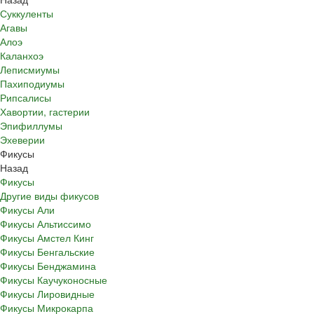
Суккуленты
Агавы
Алоэ
Каланхоэ
Леписмиумы
Пахиподиумы
Рипсалисы
Хавортии, гастерии
Эпифиллумы
Эхеверии
Фикусы
Назад
Фикусы
Другие виды фикусов
Фикусы Али
Фикусы Альтиссимо
Фикусы Амстел Кинг
Фикусы Бенгальские
Фикусы Бенджамина
Фикусы Каучуконосные
Фикусы Лировидные
Фикусы Микрокарпа