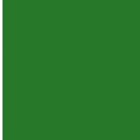
Шеффлеры
Лиственные растения
Алоказии
Бегонии
Диффенбахии
Калатеи, строманты
Клузии
Кордилины
Лианы на опорах
Монстеры
Папоротники
Пеперомии
Плющи (хедеры)
Традесканции
Хлорофитумы
Циссусы
Пальмы
Банановые пальмы
Бисмаркии
Вашингтонии
Вейтчии (адонидии)
Гиофорбы
Кариоты