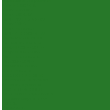
Формированные растения
Хвойные растения
Кашпо и горшки
Кашпо LECHUZA
Кашпо NOBILIS MARCO
Кашпо TREEZ
Кашпо на ножках
Кашпо с покраской RAL
Керамические кашпо
Композитные кашпо
Металлические кашпо
Натуральные кашпо
Пластиковые кашпо
Плетеные кашпо
Подвесные кашпо
Уличные кашпо
Эксклюзивные кашпо
Искусственные растения
Ампельные растения
Букеты и композиции
Ветки, листья, корни, коряги
Газонные коврики и мох
Деревья
Крупномеры