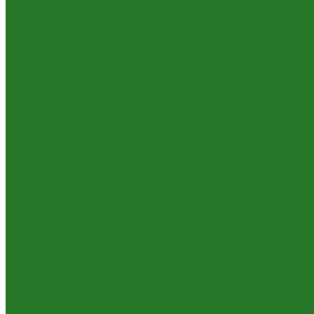
Цветущие растения
Теневыносливые растения
Растения для офиса
Растения для ресторана
Маленькие: до 50 см
Небольшие: 50-95 см
Средние: 100-145 см
Неприхотливые растения
Аглаонемы
Ареки (дипсисы)
Аспидистры
Замиокулькасы
Крассулы, толстянки
Сансевиерии
Сциндапсусы, эпипремнумы
Филодендроны
Ховеи (кентии)
Уличные растения
Декоративные кустарники
Лиственные деревья
Растения для входных групп
Самшиты (буксусы)
Средиземноморские растения