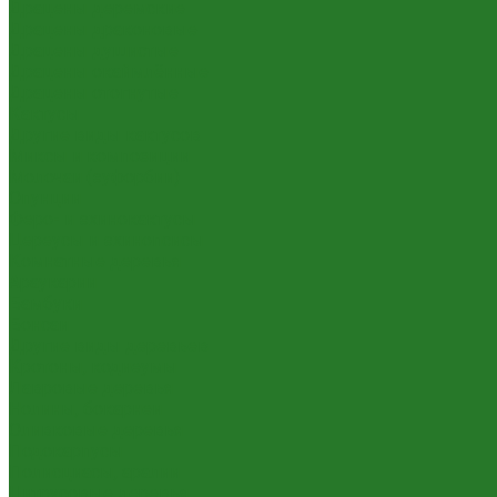
Драцены деремские
Драцены драконовые
Драцены душистые
Драцены окаймлённые
Драцены отогнутые
Кактусы
Другие виды кактусов
Миксы и композиции
Молочаи (эуфорбии)
Опунции
Феро- и эхинокактусы
Цереусы и эхинопсисы
Комнатные деревья
Араукарии
Бамбуки
Бонсаи
Другие виды деревьев
Кротоны, кодиеумы
Лавровые деревья
Нолины, бокарнеи
Оливковые деревья
Подокарпусы
Полисциасы, аралии
Цитрусовые деревья