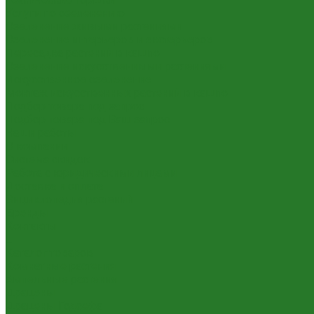
Услуги по озеленению
Озеленение живыми растениями
Озеленение интерьеров и экстерьеров
Пересадка растений в кашпо
Озеленение искусственными растениями
Искусственное озеленение
Монтаж искусственных растений в кашпо
Подбор товара под запрос
Подбор товара под Ваш запрос
Наши работы
О компании
Система скидок
Работа с юридическими лицами
Доставка и оплата
Энциклопедия растений
Бренды
Контакты
...
Каталог товаров
Комнатные растения
Ампельные растения
Драцены
Драцены Годсефа