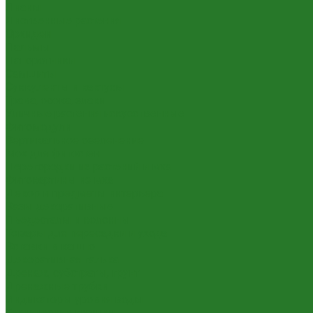
Лианы
Лиственные растения
Орхидеи
Пальмы
Папоротники
Самшиты
Суккуленты и кактусы
Трава, осока, злаки
Уличные растения искусственные
Фитомодули
Вертикальное озеленение
Мох для фитостен
Перегородки из растений и мха
Фитокартины из мха
Декор и предметы интерьера
Вазы декоративные
Пьедесталы и колонны
Товары для пересадки и ухода
Вставки в кашпо
Декоративная галька
Дренаж, субстраты, грунт
Дренажные трубки
Индикаторы уровня воды
Технические горшки