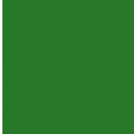
Драцены деремские
Драцены драконовые
Драцены душистые
Драцены окаймлённые
Драцены отогнутые
Кактусы
Другие виды кактусов
Миксы и композиции
Молочаи (эуфорбии)
Опунции
Феро- и эхинокактусы
Цереусы и эхинопсисы
Комнатные деревья
Араукарии
Бамбуки
Бонсаи
Другие виды деревьев
Кротоны, кодиеумы
Лавровые деревья
Нолины, бокарнеи
Оливковые деревья
Подокарпусы
Полисциасы, аралии
Цитрусовые деревья