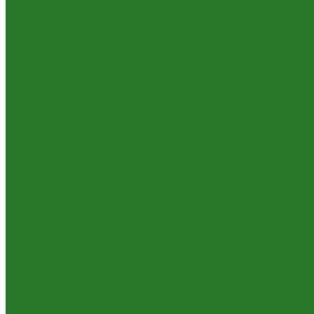
Лианы
Лиственные растения
Орхидеи
Пальмы
Папоротники
Самшиты
Суккуленты и кактусы
Трава, осока, злаки
Уличные растения искусственные
Фитомодули
Вертикальное озеленение
Мох для фитостен
Перегородки из растений и мха
Фитокартины из мха
Декор и предметы интерьера
Вазы декоративные
Пьедесталы и колонны
Товары для пересадки и ухода
Вставки в кашпо
Декоративная галька
Дренаж, субстраты, грунт
Дренажные трубки
Индикаторы уровня воды
Технические горшки