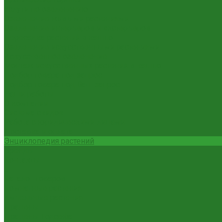
Услуги по озеленению
Озеленение живыми растениями
Озеленение интерьеров и экстерьеров
Пересадка растений в кашпо
Озеленение искусственными растениями
Искусственное озеленение
Монтаж искусственных растений в кашпо
Подбор товара под запрос
Подбор товара под Ваш запрос
Наши работы
О компании
Система скидок
Работа с юридическими лицами
Доставка и оплата
Энциклопедия растений
Бренды
Контакты
...
Каталог товаров
Комнатные растения
Ампельные растения
Драцены
Драцены Годсефа