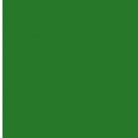
Формированные растения
Хвойные растения
Кашпо и горшки
Кашпо LECHUZA
Кашпо NOBILIS MARCO
Кашпо TREEZ
Кашпо на ножках
Кашпо с покраской RAL
Керамические кашпо
Композитные кашпо
Металлические кашпо
Натуральные кашпо
Пластиковые кашпо
Плетеные кашпо
Подвесные кашпо
Уличные кашпо
Эксклюзивные кашпо
Искусственные растения
Ампельные растения
Букеты и композиции
Ветки, листья, корни, коряги
Газонные коврики и мох
Деревья
Крупномеры