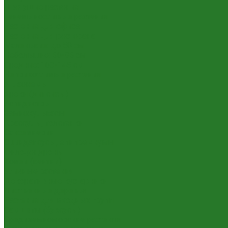
Цветущие растения
Теневыносливые растения
Растения для офиса
Растения для ресторана
Маленькие: до 50 см
Небольшие: 50-95 см
Средние: 100-145 см
Неприхотливые растения
Аглаонемы
Ареки (дипсисы)
Аспидистры
Замиокулькасы
Крассулы, толстянки
Сансевиерии
Сциндапсусы, эпипремнумы
Филодендроны
Ховеи (кентии)
Уличные растения
Декоративные кустарники
Лиственные деревья
Растения для входных групп
Самшиты (буксусы)
Средиземноморские растения