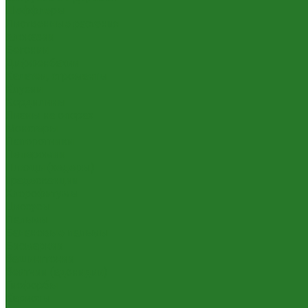
Шеффлеры
Лиственные растения
Алоказии
Бегонии
Диффенбахии
Калатеи, строманты
Клузии
Кордилины
Лианы на опорах
Монстеры
Папоротники
Пеперомии
Плющи (хедеры)
Традесканции
Хлорофитумы
Циссусы
Пальмы
Банановые пальмы
Бисмаркии
Вашингтонии
Вейтчии (адонидии)
Гиофорбы
Кариоты