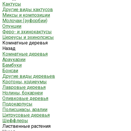
Кактусы
Другие виды кактусов
Миксы и композиции
Молочаи (эуфорбии)
Опунции
Феро- и эхинокактусы
Цереусы и эхинопсисы
Комнатные деревья
Назад
Комнатные деревья
Араукарии
Бамбуки
Бонсаи
Другие виды деревьев
Кротоны, кодиеумы
Лавровые деревья
Нолины, бокарнеи
Оливковые деревья
Подокарпусы
Полисциасы, аралии
Цитрусовые деревья
Шеффлеры
Лиственные растения