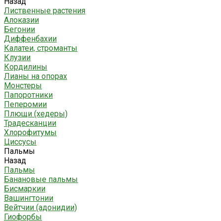
Назад
Лиственные растения
Алоказии
Бегонии
Диффенбахии
Калатеи, строманты
Клузии
Кордилины
Лианы на опорах
Монстеры
Папоротники
Пеперомии
Плющи (хедеры)
Традесканции
Хлорофитумы
Циссусы
Пальмы
Назад
Пальмы
Банановые пальмы
Бисмаркии
Вашингтонии
Вейтчии (адонидии)
Гиофорбы