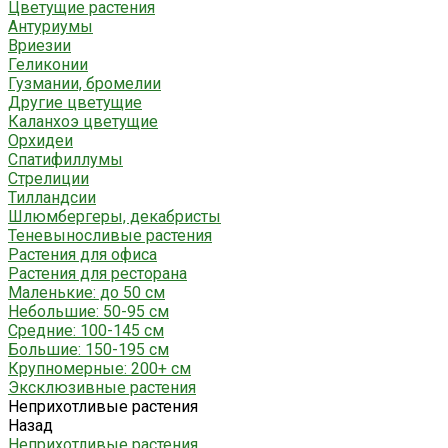
Цветущие растения
Антуриумы
Вриезии
Геликонии
Гузмании, бромелии
Другие цветущие
Каланхоэ цветущие
Орхидеи
Спатифиллумы
Стрелиции
Тилландсии
Шлюмбергеры, декабристы
Теневыносливые растения
Растения для офиса
Растения для ресторана
Маленькие: до 50 см
Небольшие: 50-95 см
Средние: 100-145 см
Большие: 150-195 см
Крупномерные: 200+ см
Эксклюзивные растения
Неприхотливые растения
Назад
Неприхотливые растения