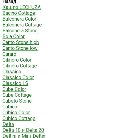
Назад
Кашпо LECHUZA
Bacino Cottage
Balconera Color
Balconera Cottage
Balconera Stone
Bola Color
Canto Stone high
Canto Stone low
Cararo
Cilindro Color
Cilindro Cottage
Classico
Classico Color
Classico LS
Cube Color
Cube Cottage
Cubeto Stone
Cubico
Cubico Color
Cubico Cottage
Delta
Delta 10 и Delta 20
Deltini и Mini-Deltini