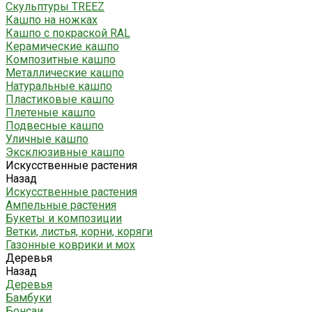
Скульптуры TREEZ
Кашпо на ножках
Кашпо с покраской RAL
Керамические кашпо
Композитные кашпо
Металлические кашпо
Натуральные кашпо
Пластиковые кашпо
Плетеные кашпо
Подвесные кашпо
Уличные кашпо
Эксклюзивные кашпо
Искусственные растения
Назад
Искусственные растения
Ампельные растения
Букеты и композиции
Ветки, листья, корни, коряги
Газонные коврики и мох
Деревья
Назад
Деревья
Бамбуки
Бонсаи