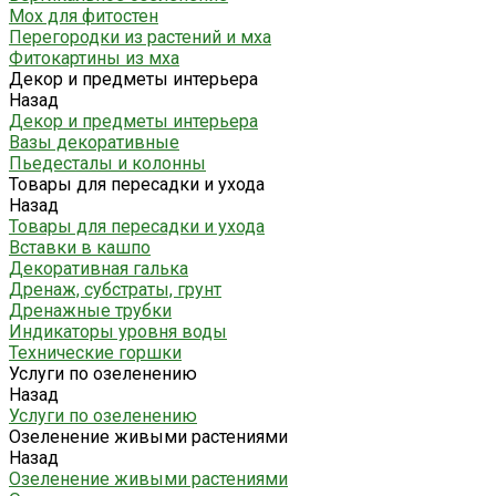
Мох для фитостен
Перегородки из растений и мха
Фитокартины из мха
Декор и предметы интерьера
Назад
Декор и предметы интерьера
Вазы декоративные
Пьедесталы и колонны
Товары для пересадки и ухода
Назад
Товары для пересадки и ухода
Вставки в кашпо
Декоративная галька
Дренаж, субстраты, грунт
Дренажные трубки
Индикаторы уровня воды
Технические горшки
Услуги по озеленению
Назад
Услуги по озеленению
Озеленение живыми растениями
Назад
Озеленение живыми растениями