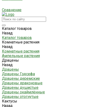
Сравнение
Каталог товаров
Назад
Каталог товаров
Комнатные растения
Назад
Комнатные растения
Ампельные растения
Драцены
Назад
Драцены
Драцены Годсефа
Драцены деремские
Драцены драконовые
Драцены душистые
Драцены окаймлённые
Драцены отогнутые
Кактусы
Назад