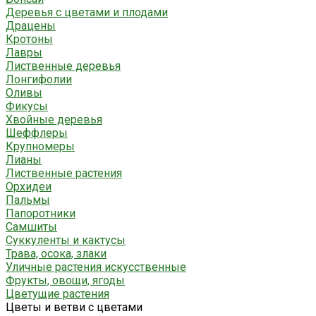
Деревья с цветами и плодами
Драцены
Кротоны
Лавры
Лиственные деревья
Лонгифолии
Оливы
Фикусы
Хвойные деревья
Шеффлеры
Крупномеры
Лианы
Лиственные растения
Орхидеи
Пальмы
Папоротники
Самшиты
Суккуленты и кактусы
Трава, осока, злаки
Уличные растения искусственные
Фрукты, овощи, ягоды
Цветущие растения
Цветы и ветви с цветами