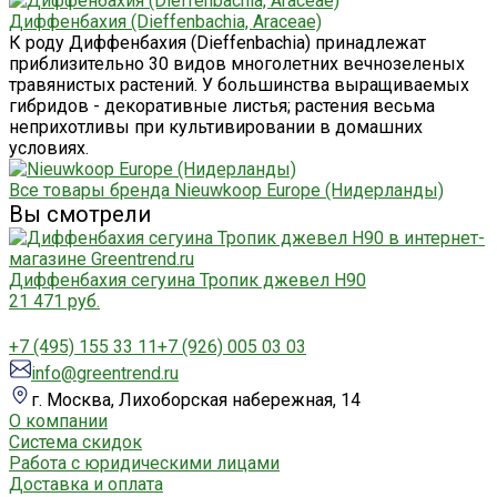
Диффенбахия (Dieffenbachia, Araceae)
К роду Диффенбахия (Dieffenbachia) принадлежат
приблизительно 30 видов многолетних вечнозеленых
травянистых растений. У большинства выращиваемых
гибридов - декоративные листья; растения весьма
неприхотливы при культивировании в домашних
условиях.
Все товары бренда Nieuwkoop Europe (Нидерланды)
Вы смотрели
Диффенбахия сегуина Тропик джевел H90
21 471 руб.
+7 (495) 155 33 11
+7 (926) 005 03 03
info@greentrend.ru
г. Москва, Лихоборская набережная, 14
О компании
Система скидок
Работа с юридическими лицами
Доставка и оплата