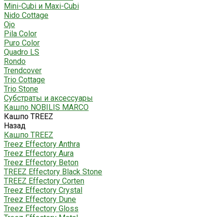
Mini-Cubi и Maxi-Cubi
Nido Cottage
Ojo
Pila Color
Puro Color
Quadro LS
Rondo
Trendcover
Trio Cottage
Trio Stone
Субстраты и аксессуары
Кашпо NOBILIS MARCO
Кашпо TREEZ
Назад
Кашпо TREEZ
Treez Effectory Anthra
Treez Effectory Aura
Treez Effectory Beton
TREEZ Effectory Black Stone
TREEZ Effectory Corten
Treez Effectory Crystal
Treez Effectory Dune
Treez Effectory Gloss