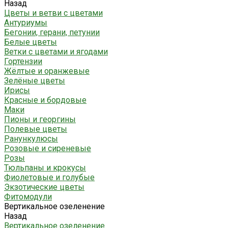
Назад
Цветы и ветви с цветами
Антуриумы
Бегонии, герани, петунии
Белые цветы
Ветки с цветами и ягодами
Гортензии
Жёлтые и оранжевые
Зелёные цветы
Ирисы
Красные и бордовые
Маки
Пионы и георгины
Полевые цветы
Ранункулюсы
Розовые и сиреневые
Розы
Тюльпаны и крокусы
Фиолетовые и голубые
Экзотические цветы
Фитомодули
Вертикальное озеленение
Назад
Вертикальное озеленение