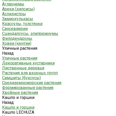
Аглаонемы
Ареки (дипсисы)
Аспидистры
Замиокулькасы
Крассулы, толстянки
Сансевиерии
Сциндапсусы, эпипремнумы
Филодендроны
Ховеи (кентии)
Уличные растения
Назад
Уличные растения
Декоративные кустарники
Лиственные деревья
Растения для входных групп
Самшиты (буксусы)
Средиземноморские растения
Формированные растения
Хвойные растения
Кашпо и горшки
Назад
Кашпо и горшки
Кашпо LECHUZA