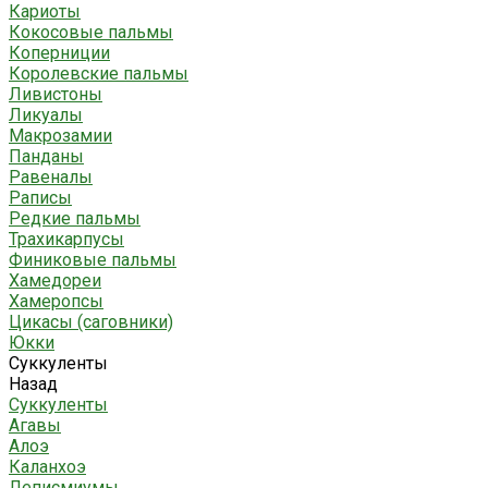
Кариоты
Кокосовые пальмы
Коперниции
Королевские пальмы
Ливистоны
Ликуалы
Макрозамии
Панданы
Равеналы
Раписы
Редкие пальмы
Трахикарпусы
Финиковые пальмы
Хамедореи
Хамеропсы
Цикасы (саговники)
Юкки
Суккуленты
Назад
Суккуленты
Агавы
Алоэ
Каланхоэ
Леписмиумы