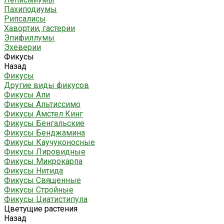
Пахиподиумы
Рипсалисы
Хавортии, гастерии
Эпифиллумы
Эхеверии
Фикусы
Назад
Фикусы
Другие виды фикусов
Фикусы Али
Фикусы Альтиссимо
Фикусы Амстел Кинг
Фикусы Бенгальские
Фикусы Бенджамина
Фикусы Каучуконосные
Фикусы Лировидные
Фикусы Микрокарпа
Фикусы Нитида
Фикусы Священные
Фикусы Стройные
Фикусы Циатистипула
Цветущие растения
Назад