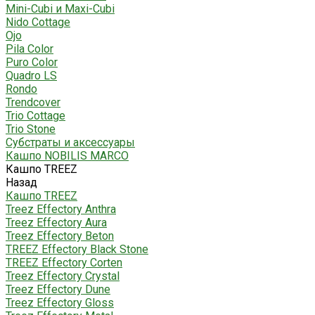
Mini-Cubi и Maxi-Cubi
Nido Cottage
Ojo
Pila Color
Puro Color
Quadro LS
Rondo
Trendcover
Trio Cottage
Trio Stone
Субстраты и аксессуары
Кашпо NOBILIS MARCO
Кашпо TREEZ
Назад
Кашпо TREEZ
Treez Effectory Anthra
Treez Effectory Aura
Treez Effectory Beton
TREEZ Effectory Black Stone
TREEZ Effectory Corten
Treez Effectory Crystal
Treez Effectory Dune
Treez Effectory Gloss