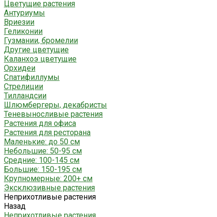
Цветущие растения
Антуриумы
Вриезии
Геликонии
Гузмании, бромелии
Другие цветущие
Каланхоэ цветущие
Орхидеи
Спатифиллумы
Стрелиции
Тилландсии
Шлюмбергеры, декабристы
Теневыносливые растения
Растения для офиса
Растения для ресторана
Маленькие: до 50 см
Небольшие: 50-95 см
Средние: 100-145 см
Большие: 150-195 см
Крупномерные: 200+ см
Эксклюзивные растения
Неприхотливые растения
Назад
Неприхотливые растения