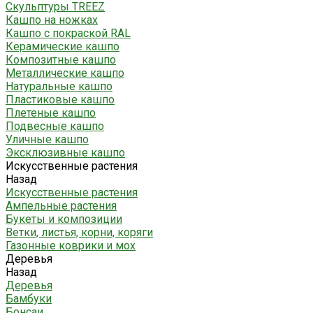
Скульптуры TREEZ
Кашпо на ножках
Кашпо с покраской RAL
Керамические кашпо
Композитные кашпо
Металлические кашпо
Натуральные кашпо
Пластиковые кашпо
Плетеные кашпо
Подвесные кашпо
Уличные кашпо
Эксклюзивные кашпо
Искусственные растения
Назад
Искусственные растения
Ампельные растения
Букеты и композиции
Ветки, листья, корни, коряги
Газонные коврики и мох
Деревья
Назад
Деревья
Бамбуки
Бонсаи