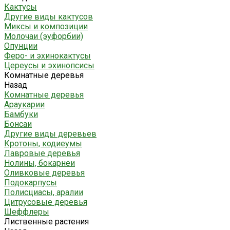
Кактусы
Другие виды кактусов
Миксы и композиции
Молочаи (эуфорбии)
Опунции
Феро- и эхинокактусы
Цереусы и эхинопсисы
Комнатные деревья
Назад
Комнатные деревья
Араукарии
Бамбуки
Бонсаи
Другие виды деревьев
Кротоны, кодиеумы
Лавровые деревья
Нолины, бокарнеи
Оливковые деревья
Подокарпусы
Полисциасы, аралии
Цитрусовые деревья
Шеффлеры
Лиственные растения