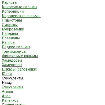
Кариоты
Кокосовые пальмы
Коперниции
Королевские пальмы
Ливистоны
Ликуалы
Макрозамии
Панданы
Равеналы
Раписы
Редкие пальмы
Трахикарпусы
Финиковые пальмы
Хамедореи
Хамеропсы
Цикасы (саговники)
Юкки
Суккуленты
Назад
Суккуленты
Агавы
Алоэ
Каланхоэ
Леписмиумы