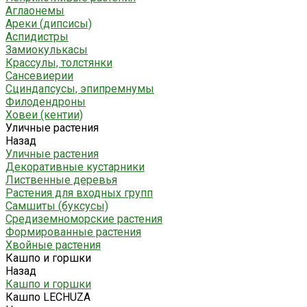
Аглаонемы
Ареки (дипсисы)
Аспидистры
Замиокулькасы
Крассулы, толстянки
Сансевиерии
Сциндапсусы, эпипремнумы
Филодендроны
Ховеи (кентии)
Уличные растения
Назад
Уличные растения
Декоративные кустарники
Лиственные деревья
Растения для входных групп
Самшиты (буксусы)
Средиземноморские растения
Формированные растения
Хвойные растения
Кашпо и горшки
Назад
Кашпо и горшки
Кашпо LECHUZA