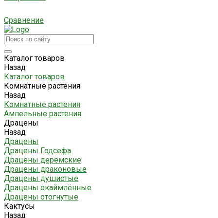
Сравнение
Каталог товаров
Назад
Каталог товаров
Комнатные растения
Назад
Комнатные растения
Ампельные растения
Драцены
Назад
Драцены
Драцены Годсефа
Драцены деремские
Драцены драконовые
Драцены душистые
Драцены окаймлённые
Драцены отогнутые
Кактусы
Назад