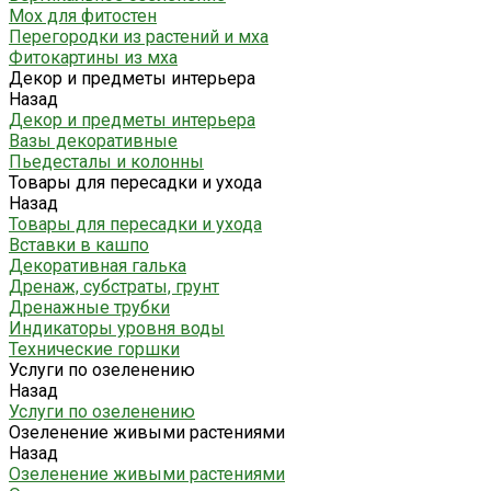
Мох для фитостен
Перегородки из растений и мха
Фитокартины из мха
Декор и предметы интерьера
Назад
Декор и предметы интерьера
Вазы декоративные
Пьедесталы и колонны
Товары для пересадки и ухода
Назад
Товары для пересадки и ухода
Вставки в кашпо
Декоративная галька
Дренаж, субстраты, грунт
Дренажные трубки
Индикаторы уровня воды
Технические горшки
Услуги по озеленению
Назад
Услуги по озеленению
Озеленение живыми растениями
Назад
Озеленение живыми растениями