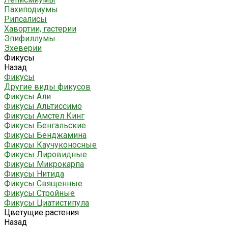
Пахиподиумы
Рипсалисы
Хавортии, гастерии
Эпифиллумы
Эхеверии
Фикусы
Назад
Фикусы
Другие виды фикусов
Фикусы Али
Фикусы Альтиссимо
Фикусы Амстел Кинг
Фикусы Бенгальские
Фикусы Бенджамина
Фикусы Каучуконосные
Фикусы Лировидные
Фикусы Микрокарпа
Фикусы Нитида
Фикусы Священные
Фикусы Стройные
Фикусы Циатистипула
Цветущие растения
Назад