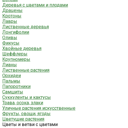
Деревья с цветами и плодами
Драцены
Кротоны
Лавры
Лиственные деревья
Лонгифолии
Оливы
Фикусы
Хвойные деревья
Шеффлеры
Крупномеры
Лианы
Лиственные растения
Орхидеи
Пальмы
Папоротники
Самшиты
Суккуленты и кактусы
Трава, осока, злаки
Уличные растения искусственные
Фрукты, овощи, ягоды
Цветущие растения
Цветы и ветви с цветами