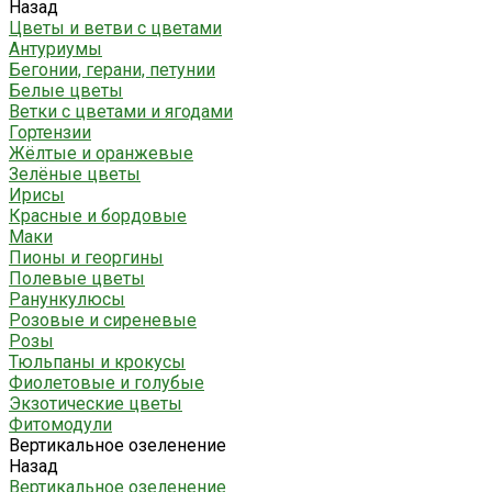
Назад
Цветы и ветви с цветами
Антуриумы
Бегонии, герани, петунии
Белые цветы
Ветки с цветами и ягодами
Гортензии
Жёлтые и оранжевые
Зелёные цветы
Ирисы
Красные и бордовые
Маки
Пионы и георгины
Полевые цветы
Ранункулюсы
Розовые и сиреневые
Розы
Тюльпаны и крокусы
Фиолетовые и голубые
Экзотические цветы
Фитомодули
Вертикальное озеленение
Назад
Вертикальное озеленение