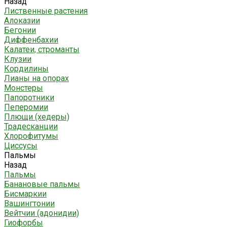
Назад
Лиственные растения
Алоказии
Бегонии
Диффенбахии
Калатеи, строманты
Клузии
Кордилины
Лианы на опорах
Монстеры
Папоротники
Пеперомии
Плющи (хедеры)
Традесканции
Хлорофитумы
Циссусы
Пальмы
Назад
Пальмы
Банановые пальмы
Бисмаркии
Вашингтонии
Вейтчии (адонидии)
Гиофорбы