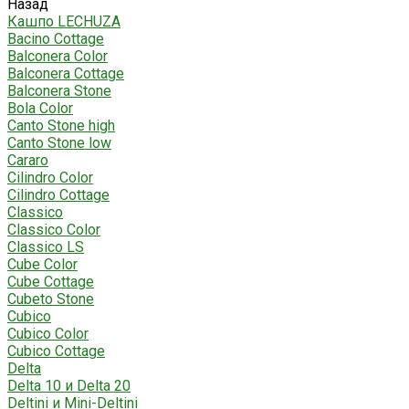
Назад
Кашпо LECHUZA
Bacino Cottage
Balconera Color
Balconera Cottage
Balconera Stone
Bola Color
Canto Stone high
Canto Stone low
Cararo
Cilindro Color
Cilindro Cottage
Classico
Classico Color
Classico LS
Cube Color
Cube Cottage
Cubeto Stone
Cubico
Cubico Color
Cubico Cottage
Delta
Delta 10 и Delta 20
Deltini и Mini-Deltini