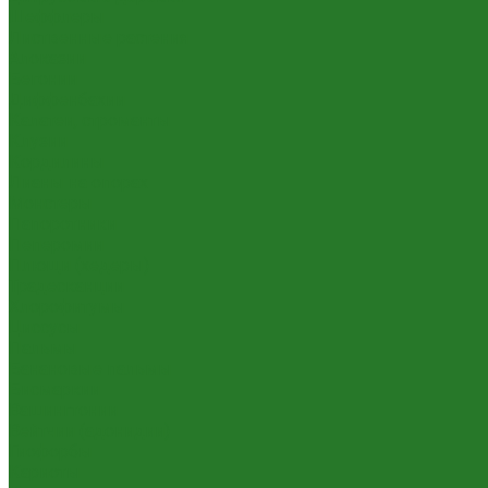
Шеффлеры
Лиственные растения
Алоказии
Бегонии
Диффенбахии
Калатеи, строманты
Клузии
Кордилины
Лианы на опорах
Монстеры
Папоротники
Пеперомии
Плющи (хедеры)
Традесканции
Хлорофитумы
Циссусы
Пальмы
Банановые пальмы
Бисмаркии
Вашингтонии
Вейтчии (адонидии)
Гиофорбы
Кариоты