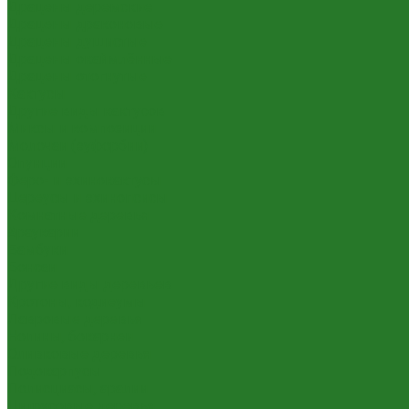
Драцены деремские
Драцены драконовые
Драцены душистые
Драцены окаймлённые
Драцены отогнутые
Кактусы
Другие виды кактусов
Миксы и композиции
Молочаи (эуфорбии)
Опунции
Феро- и эхинокактусы
Цереусы и эхинопсисы
Комнатные деревья
Араукарии
Бамбуки
Бонсаи
Другие виды деревьев
Кротоны, кодиеумы
Лавровые деревья
Нолины, бокарнеи
Оливковые деревья
Подокарпусы
Полисциасы, аралии
Цитрусовые деревья