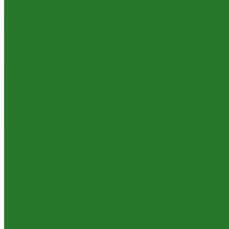
Услуги по озеленению
Озеленение живыми растениями
Озеленение интерьеров и экстерьеров
Пересадка растений в кашпо
Озеленение искусственными растениями
Искусственное озеленение
Монтаж искусственных растений в кашпо
Подбор товара под запрос
Подбор товара под Ваш запрос
Наши работы
О компании
Система скидок
Работа с юридическими лицами
Доставка и оплата
Энциклопедия растений
Бренды
Контакты
...
Каталог товаров
Комнатные растения
Ампельные растения
Драцены
Драцены Годсефа