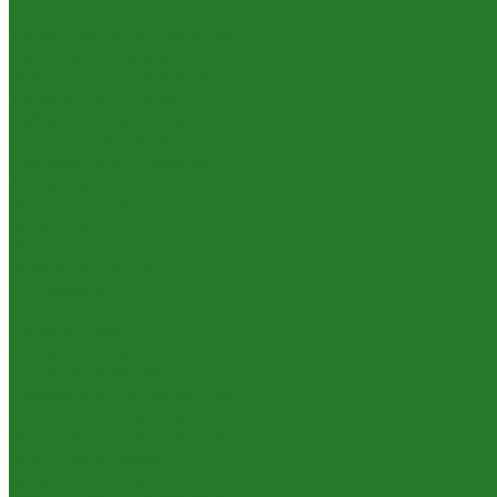
Цветущие растения
Теневыносливые растения
Растения для офиса
Растения для ресторана
Маленькие: до 50 см
Небольшие: 50-95 см
Средние: 100-145 см
Неприхотливые растения
Аглаонемы
Ареки (дипсисы)
Аспидистры
Замиокулькасы
Крассулы, толстянки
Сансевиерии
Сциндапсусы, эпипремнумы
Филодендроны
Ховеи (кентии)
Уличные растения
Декоративные кустарники
Лиственные деревья
Растения для входных групп
Самшиты (буксусы)
Средиземноморские растения