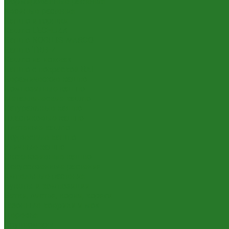
Формированные растения
Хвойные растения
Кашпо и горшки
Кашпо LECHUZA
Кашпо NOBILIS MARCO
Кашпо TREEZ
Кашпо на ножках
Кашпо с покраской RAL
Керамические кашпо
Композитные кашпо
Металлические кашпо
Натуральные кашпо
Пластиковые кашпо
Плетеные кашпо
Подвесные кашпо
Уличные кашпо
Эксклюзивные кашпо
Искусственные растения
Ампельные растения
Букеты и композиции
Ветки, листья, корни, коряги
Газонные коврики и мох
Деревья
Крупномеры