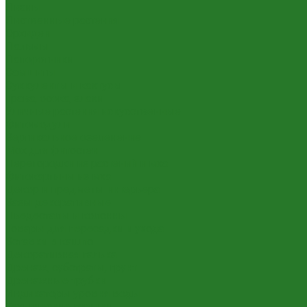
Лианы
Лиственные растения
Орхидеи
Пальмы
Папоротники
Самшиты
Суккуленты и кактусы
Трава, осока, злаки
Уличные растения искусственные
Фитомодули
Вертикальное озеленение
Мох для фитостен
Перегородки из растений и мха
Фитокартины из мха
Декор и предметы интерьера
Вазы декоративные
Пьедесталы и колонны
Товары для пересадки и ухода
Вставки в кашпо
Декоративная галька
Дренаж, субстраты, грунт
Дренажные трубки
Индикаторы уровня воды
Технические горшки