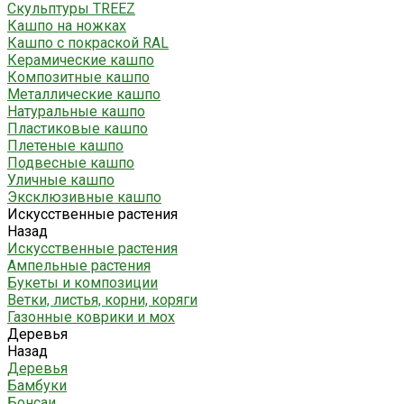
Скульптуры TREEZ
Кашпо на ножках
Кашпо с покраской RAL
Керамические кашпо
Композитные кашпо
Металлические кашпо
Натуральные кашпо
Пластиковые кашпо
Плетеные кашпо
Подвесные кашпо
Уличные кашпо
Эксклюзивные кашпо
Искусственные растения
Назад
Искусственные растения
Ампельные растения
Букеты и композиции
Ветки, листья, корни, коряги
Газонные коврики и мох
Деревья
Назад
Деревья
Бамбуки
Бонсаи