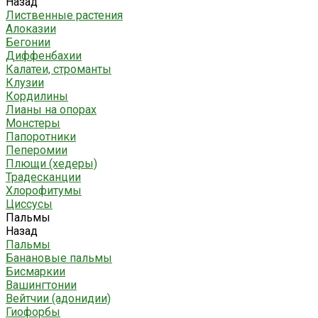
Назад
Лиственные растения
Алоказии
Бегонии
Диффенбахии
Калатеи, строманты
Клузии
Кордилины
Лианы на опорах
Монстеры
Папоротники
Пеперомии
Плющи (хедеры)
Традесканции
Хлорофитумы
Циссусы
Пальмы
Назад
Пальмы
Банановые пальмы
Бисмаркии
Вашингтонии
Вейтчии (адонидии)
Гиофорбы