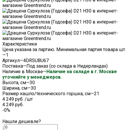
Характеристики
Цена указана за партию. Минимальная партия товара шт.
—
1
Артикул
—
4DRSUBU67
Поставка
—
Под заказ (со склада в Нидерландах)
Наличие в Москве
—
Наличие на складе в г. Москве
уточняйте у менеджеров.
Высота, см
—
30
Ширина, см
—
30
Размер кашпо/технического горшка, см
—
21
4 249 руб.
/
шт
4 249 руб.
-0%
Нашли дешевле?
-