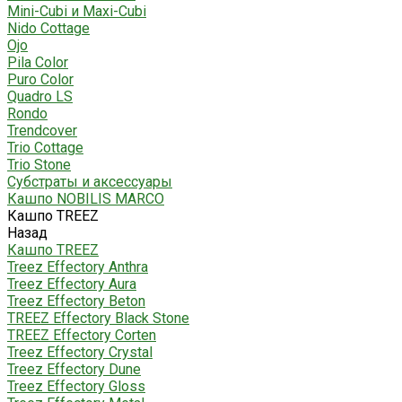
Mini-Cubi и Maxi-Cubi
Nido Cottage
Ojo
Pila Color
Puro Color
Quadro LS
Rondo
Trendcover
Trio Cottage
Trio Stone
Субстраты и аксессуары
Кашпо NOBILIS MARCO
Кашпо TREEZ
Назад
Кашпо TREEZ
Treez Effectory Anthra
Treez Effectory Aura
Treez Effectory Beton
TREEZ Effectory Black Stone
TREEZ Effectory Corten
Treez Effectory Crystal
Treez Effectory Dune
Treez Effectory Gloss