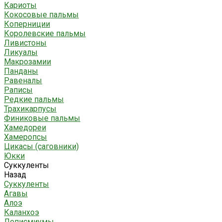
Кариоты
Кокосовые пальмы
Коперниции
Королевские пальмы
Ливистоны
Ликуалы
Макрозамии
Панданы
Равеналы
Раписы
Редкие пальмы
Трахикарпусы
Финиковые пальмы
Хамедореи
Хамеропсы
Цикасы (саговники)
Юкки
Суккуленты
Назад
Суккуленты
Агавы
Алоэ
Каланхоэ
Леписмиумы