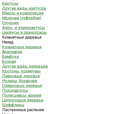
Кактусы
Другие виды кактусов
Миксы и композиции
Молочаи (эуфорбии)
Опунции
Феро- и эхинокактусы
Цереусы и эхинопсисы
Комнатные деревья
Назад
Комнатные деревья
Араукарии
Бамбуки
Бонсаи
Другие виды деревьев
Кротоны, кодиеумы
Лавровые деревья
Нолины, бокарнеи
Оливковые деревья
Подокарпусы
Полисциасы, аралии
Цитрусовые деревья
Шеффлеры
Лиственные растения