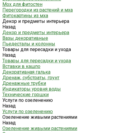
Мох для фитостен
Перегородки из растений и мха
Фитокартины из мха
Декор и предметы интерьера
Назад
Декор и предметы интерьера
Вазы декоративные
Пьедесталы и колонны
Товары для пересадки и ухода
Назад
Товары для пересадки и ухода
Вставки в кашпо
Декоративная галька
Дренаж, субстраты, грунт
Дренажные трубки
Индикаторы уровня воды
Технические горшки
Услуги по озеленению
Назад
Услуги по озеленению
Озеленение живыми растениями
Назад
Озеленение живыми растениями