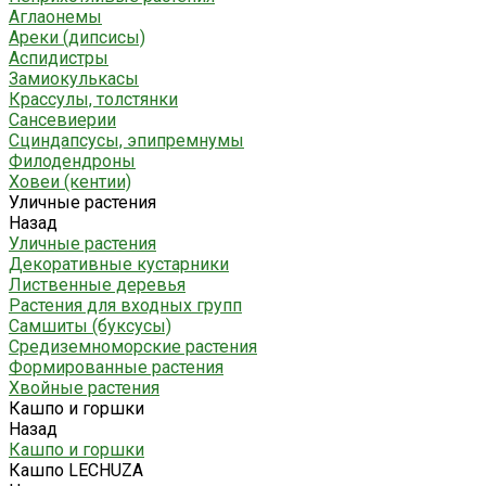
Аглаонемы
Ареки (дипсисы)
Аспидистры
Замиокулькасы
Крассулы, толстянки
Сансевиерии
Сциндапсусы, эпипремнумы
Филодендроны
Ховеи (кентии)
Уличные растения
Назад
Уличные растения
Декоративные кустарники
Лиственные деревья
Растения для входных групп
Самшиты (буксусы)
Средиземноморские растения
Формированные растения
Хвойные растения
Кашпо и горшки
Назад
Кашпо и горшки
Кашпо LECHUZA