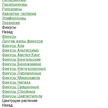
Пахиподиумы
Рипсалисы
Хавортии, гастерии
Эпифиллумы
Эхеверии
Фикусы
Назад
Фикусы
Другие виды фикусов
Фикусы Али
Фикусы Альтиссимо
Фикусы Амстел Кинг
Фикусы Бенгальские
Фикусы Бенджамина
Фикусы Каучуконосные
Фикусы Лировидные
Фикусы Микрокарпа
Фикусы Нитида
Фикусы Священные
Фикусы Стройные
Фикусы Циатистипула
Цветущие растения
Назад