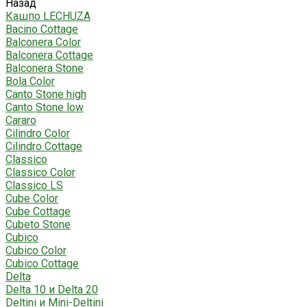
Назад
Кашпо LECHUZA
Bacino Cottage
Balconera Color
Balconera Cottage
Balconera Stone
Bola Color
Canto Stone high
Canto Stone low
Cararo
Cilindro Color
Cilindro Cottage
Classico
Classico Color
Classico LS
Cube Color
Cube Cottage
Cubeto Stone
Cubico
Cubico Color
Cubico Cottage
Delta
Delta 10 и Delta 20
Deltini и Mini-Deltini