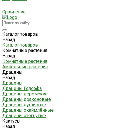
Сравнение
Каталог товаров
Назад
Каталог товаров
Комнатные растения
Назад
Комнатные растения
Ампельные растения
Драцены
Назад
Драцены
Драцены Годсефа
Драцены деремские
Драцены драконовые
Драцены душистые
Драцены окаймлённые
Драцены отогнутые
Кактусы
Назад