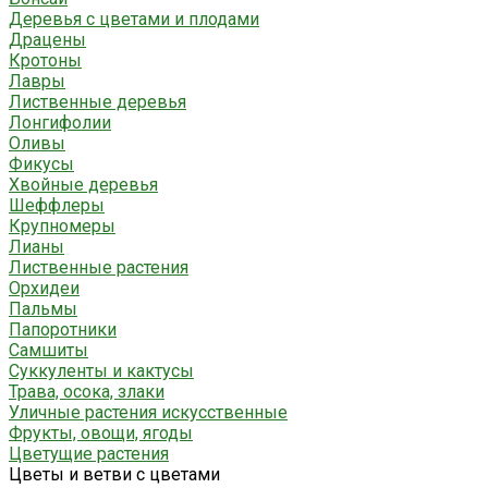
Деревья с цветами и плодами
Драцены
Кротоны
Лавры
Лиственные деревья
Лонгифолии
Оливы
Фикусы
Хвойные деревья
Шеффлеры
Крупномеры
Лианы
Лиственные растения
Орхидеи
Пальмы
Папоротники
Самшиты
Суккуленты и кактусы
Трава, осока, злаки
Уличные растения искусственные
Фрукты, овощи, ягоды
Цветущие растения
Цветы и ветви с цветами