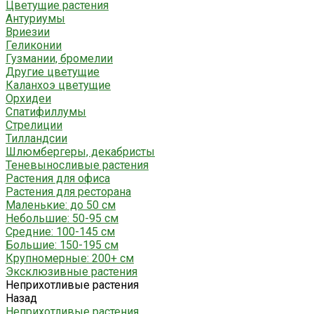
Цветущие растения
Антуриумы
Вриезии
Геликонии
Гузмании, бромелии
Другие цветущие
Каланхоэ цветущие
Орхидеи
Спатифиллумы
Стрелиции
Тилландсии
Шлюмбергеры, декабристы
Теневыносливые растения
Растения для офиса
Растения для ресторана
Маленькие: до 50 см
Небольшие: 50-95 см
Средние: 100-145 см
Большие: 150-195 см
Крупномерные: 200+ см
Эксклюзивные растения
Неприхотливые растения
Назад
Неприхотливые растения