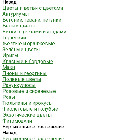
Назад
Цветы и ветви с цветами
Антуриумы
Бегонии, герани, петунии
Белые цветы
Ветки с цветами и ягодами
Гортензии
Жёлтые и оранжевые
Зелёные цветы
Ирисы
Красные и бордовые
Маки
Пионы и георгины
Полевые цветы
Ранункулюсы
Розовые и сиреневые
Розы
Тюльпаны и крокусы
Фиолетовые и голубые
Экзотические цветы
Фитомодули
Вертикальное озеленение
Назад
Вертикальное озеленение