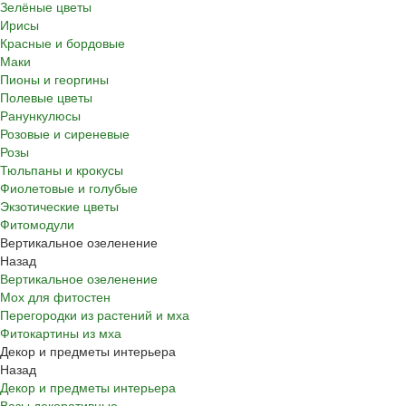
Зелёные цветы
Ирисы
Красные и бордовые
Маки
Пионы и георгины
Полевые цветы
Ранункулюсы
Розовые и сиреневые
Розы
Тюльпаны и крокусы
Фиолетовые и голубые
Экзотические цветы
Фитомодули
Вертикальное озеленение
Назад
Вертикальное озеленение
Мох для фитостен
Перегородки из растений и мха
Фитокартины из мха
Декор и предметы интерьера
Назад
Декор и предметы интерьера
Вазы декоративные