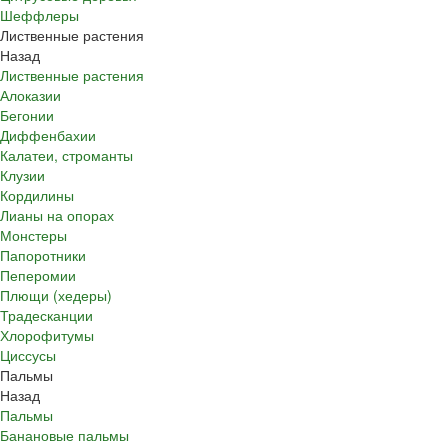
Шеффлеры
Лиственные растения
Назад
Лиственные растения
Алоказии
Бегонии
Диффенбахии
Калатеи, строманты
Клузии
Кордилины
Лианы на опорах
Монстеры
Папоротники
Пеперомии
Плющи (хедеры)
Традесканции
Хлорофитумы
Циссусы
Пальмы
Назад
Пальмы
Банановые пальмы