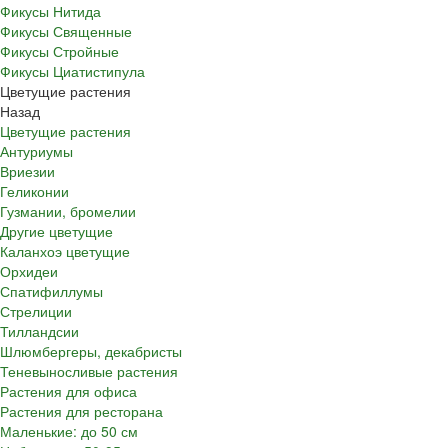
Фикусы Нитида
Фикусы Священные
Фикусы Стройные
Фикусы Циатистипула
Цветущие растения
Назад
Цветущие растения
Антуриумы
Вриезии
Геликонии
Гузмании, бромелии
Другие цветущие
Каланхоэ цветущие
Орхидеи
Спатифиллумы
Стрелиции
Тилландсии
Шлюмбергеры, декабристы
Теневыносливые растения
Растения для офиса
Растения для ресторана
Маленькие: до 50 см