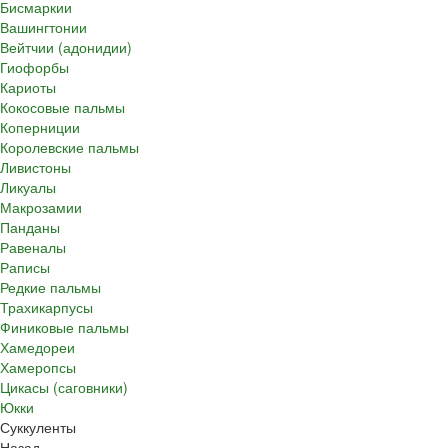
Бисмаркии
Вашингтонии
Вейтчии (адонидии)
Гиофорбы
Кариоты
Кокосовые пальмы
Коперниции
Королевские пальмы
Ливистоны
Ликуалы
Макрозамии
Панданы
Равеналы
Раписы
Редкие пальмы
Трахикарпусы
Финиковые пальмы
Хамедореи
Хамеропсы
Цикасы (саговники)
Юкки
Суккуленты
Назад