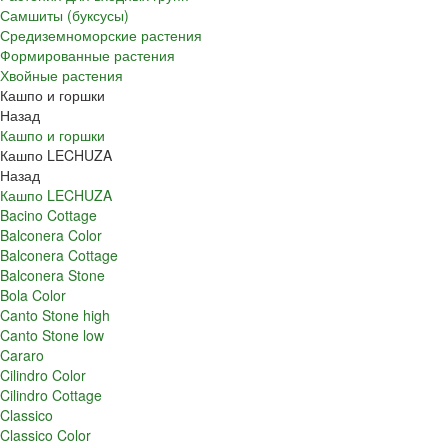
Самшиты (буксусы)
Средиземноморские растения
Формированные растения
Хвойные растения
Кашпо и горшки
Назад
Кашпо и горшки
Кашпо LECHUZA
Назад
Кашпо LECHUZA
Bacino Cottage
Balconera Color
Balconera Cottage
Balconera Stone
Bola Color
Canto Stone high
Canto Stone low
Cararo
Cilindro Color
Cilindro Cottage
Classico
Classico Color