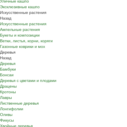
Уличные кашпо
Эксклюзивные кашпо
Искусственные растения
Назад
Искусственные растения
Ампельные растения
Букеты и композиции
Ветки, листья, корни, коряги
Газонные коврики и мох
Деревья
Назад
Деревья
Бамбуки
Бонсаи
Деревья с цветами и плодами
Драцены
Кротоны
Лавры
Лиственные деревья
Лонгифолии
Оливы
Фикусы
Хвойные деревья