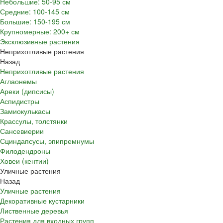
Небольшие: 50-95 см
Средние: 100-145 см
Большие: 150-195 см
Крупномерные: 200+ см
Эксклюзивные растения
Неприхотливые растения
Назад
Неприхотливые растения
Аглаонемы
Ареки (дипсисы)
Аспидистры
Замиокулькасы
Крассулы, толстянки
Сансевиерии
Сциндапсусы, эпипремнумы
Филодендроны
Ховеи (кентии)
Уличные растения
Назад
Уличные растения
Декоративные кустарники
Лиственные деревья
Растения для входных групп