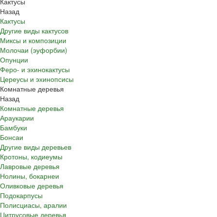
Кактусы
Назад
Кактусы
Другие виды кактусов
Миксы и композиции
Молочаи (эуфорбии)
Опунции
Феро- и эхинокактусы
Цереусы и эхинопсисы
Комнатные деревья
Назад
Комнатные деревья
Араукарии
Бамбуки
Бонсаи
Другие виды деревьев
Кротоны, кодиеумы
Лавровые деревья
Нолины, бокарнеи
Оливковые деревья
Подокарпусы
Полисциасы, аралии
Цитрусовые деревья