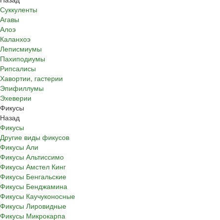
Суккуленты
Агавы
Алоэ
Каланхоэ
Леписмиумы
Пахиподиумы
Рипсалисы
Хавортии, гастерии
Эпифиллумы
Эхеверии
Фикусы
Назад
Фикусы
Другие виды фикусов
Фикусы Али
Фикусы Альтиссимо
Фикусы Амстел Кинг
Фикусы Бенгальские
Фикусы Бенджамина
Фикусы Каучуконосные
Фикусы Лировидные
Фикусы Микрокарпа