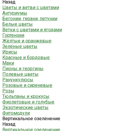
Назад
Цветы и ветви с цветами
Антуриумы
Бегонии, герани, петунии
Белые цветы
Ветки с цветами и ягодами
Гортензии
Жёлтые и оранжевые
Зелёные цветы
Ирисы
Красные и бордовые
Маки
Пионы и георгины
Полевые цветы
Ранункулюсы
Розовые и сиреневые
Розы
Тюльпаны и крокусы
Фиолетовые и голубые
Экзотические цветы
Фитомодули
Вертикальное озеленение
Назад
Вертикальное озеленение