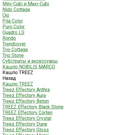
Mini-Cubi и Maxi-Cubi
Nido Cottage
Ojo
Pila Color
Puro Color
Quadro LS
Rondo
Trendcover
Trio Cottage
Trio Stone
Субстраты и аксессуары
Кашпо NOBILIS MARCO
Кашпо TREEZ
Назад
Кашпо TREEZ
Treez Effectory Anthra
Treez Effectory Aura
Treez Effectory Beton
TREEZ Effectory Black Stone
TREEZ Effectory Corten
Treez Effectory Crystal
Treez Effectory Dune
Treez Effectory Gloss