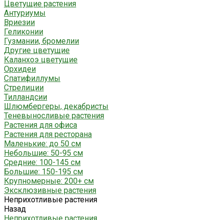
Цветущие растения
Антуриумы
Вриезии
Геликонии
Гузмании, бромелии
Другие цветущие
Каланхоэ цветущие
Орхидеи
Спатифиллумы
Стрелиции
Тилландсии
Шлюмбергеры, декабристы
Теневыносливые растения
Растения для офиса
Растения для ресторана
Маленькие: до 50 см
Небольшие: 50-95 см
Средние: 100-145 см
Большие: 150-195 см
Крупномерные: 200+ см
Эксклюзивные растения
Неприхотливые растения
Назад
Неприхотливые растения