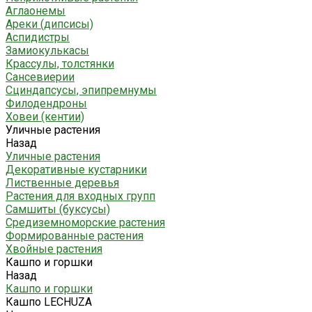
Аглаонемы
Ареки (дипсисы)
Аспидистры
Замиокулькасы
Крассулы, толстянки
Сансевиерии
Сциндапсусы, эпипремнумы
Филодендроны
Ховеи (кентии)
Уличные растения
Назад
Уличные растения
Декоративные кустарники
Лиственные деревья
Растения для входных групп
Самшиты (буксусы)
Средиземноморские растения
Формированные растения
Хвойные растения
Кашпо и горшки
Назад
Кашпо и горшки
Кашпо LECHUZA