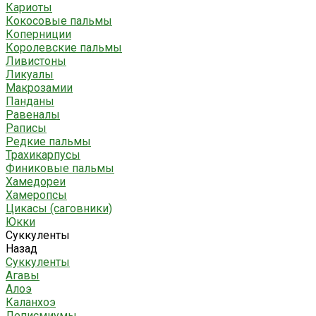
Кариоты
Кокосовые пальмы
Коперниции
Королевские пальмы
Ливистоны
Ликуалы
Макрозамии
Панданы
Равеналы
Раписы
Редкие пальмы
Трахикарпусы
Финиковые пальмы
Хамедореи
Хамеропсы
Цикасы (саговники)
Юкки
Суккуленты
Назад
Суккуленты
Агавы
Алоэ
Каланхоэ
Леписмиумы