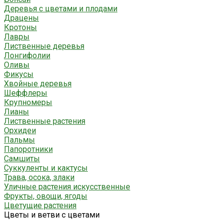
Деревья с цветами и плодами
Драцены
Кротоны
Лавры
Лиственные деревья
Лонгифолии
Оливы
Фикусы
Хвойные деревья
Шеффлеры
Крупномеры
Лианы
Лиственные растения
Орхидеи
Пальмы
Папоротники
Самшиты
Суккуленты и кактусы
Трава, осока, злаки
Уличные растения искусственные
Фрукты, овощи, ягоды
Цветущие растения
Цветы и ветви с цветами