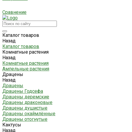
Сравнение
Каталог товаров
Назад
Каталог товаров
Комнатные растения
Назад
Комнатные растения
Ампельные растения
Драцены
Назад
Драцены
Драцены Годсефа
Драцены деремские
Драцены драконовые
Драцены душистые
Драцены окаймлённые
Драцены отогнутые
Кактусы
Назад