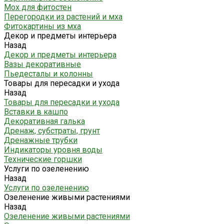
Мох для фитостен
Перегородки из растений и мха
Фитокартины из мха
Декор и предметы интерьера
Назад
Декор и предметы интерьера
Вазы декоративные
Пьедесталы и колонны
Товары для пересадки и ухода
Назад
Товары для пересадки и ухода
Вставки в кашпо
Декоративная галька
Дренаж, субстраты, грунт
Дренажные трубки
Индикаторы уровня воды
Технические горшки
Услуги по озеленению
Назад
Услуги по озеленению
Озеленение живыми растениями
Назад
Озеленение живыми растениями