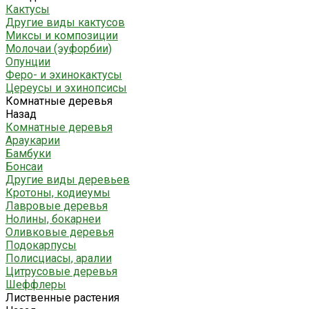
Кактусы
Другие виды кактусов
Миксы и композиции
Молочаи (эуфорбии)
Опунции
Феро- и эхинокактусы
Цереусы и эхинопсисы
Комнатные деревья
Назад
Комнатные деревья
Араукарии
Бамбуки
Бонсаи
Другие виды деревьев
Кротоны, кодиеумы
Лавровые деревья
Нолины, бокарнеи
Оливковые деревья
Подокарпусы
Полисциасы, аралии
Цитрусовые деревья
Шеффлеры
Лиственные растения