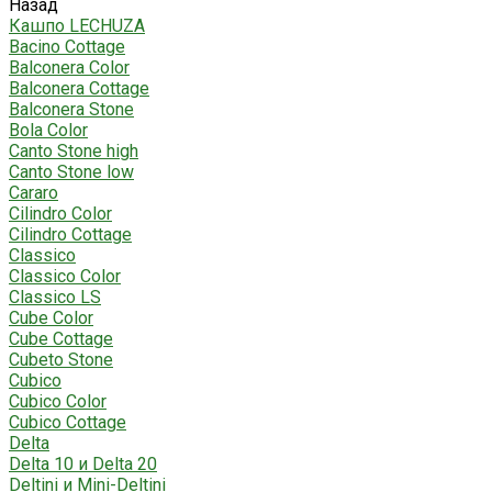
Назад
Кашпо LECHUZA
Bacino Cottage
Balconera Color
Balconera Cottage
Balconera Stone
Bola Color
Canto Stone high
Canto Stone low
Cararo
Cilindro Color
Cilindro Cottage
Classico
Classico Color
Classico LS
Cube Color
Cube Cottage
Cubeto Stone
Cubico
Cubico Color
Cubico Cottage
Delta
Delta 10 и Delta 20
Deltini и Mini-Deltini