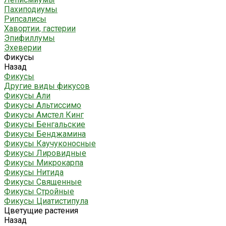
Пахиподиумы
Рипсалисы
Хавортии, гастерии
Эпифиллумы
Эхеверии
Фикусы
Назад
Фикусы
Другие виды фикусов
Фикусы Али
Фикусы Альтиссимо
Фикусы Амстел Кинг
Фикусы Бенгальские
Фикусы Бенджамина
Фикусы Каучуконосные
Фикусы Лировидные
Фикусы Микрокарпа
Фикусы Нитида
Фикусы Священные
Фикусы Стройные
Фикусы Циатистипула
Цветущие растения
Назад