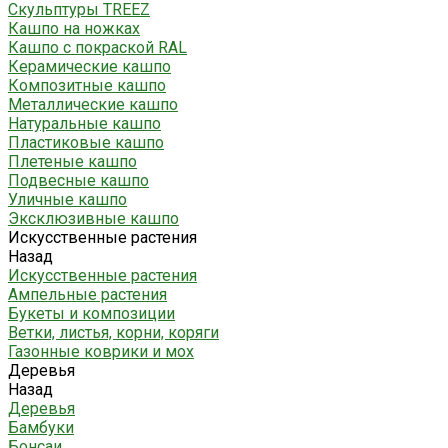
Скульптуры TREEZ
Кашпо на ножках
Кашпо с покраской RAL
Керамические кашпо
Композитные кашпо
Металлические кашпо
Натуральные кашпо
Пластиковые кашпо
Плетеные кашпо
Подвесные кашпо
Уличные кашпо
Эксклюзивные кашпо
Искусственные растения
Назад
Искусственные растения
Ампельные растения
Букеты и композиции
Ветки, листья, корни, коряги
Газонные коврики и мох
Деревья
Назад
Деревья
Бамбуки
Бонсаи