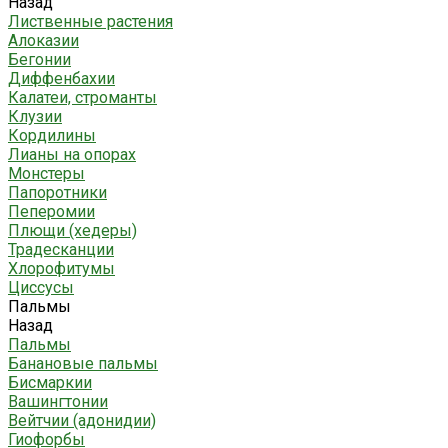
Назад
Лиственные растения
Алоказии
Бегонии
Диффенбахии
Калатеи, строманты
Клузии
Кордилины
Лианы на опорах
Монстеры
Папоротники
Пеперомии
Плющи (хедеры)
Традесканции
Хлорофитумы
Циссусы
Пальмы
Назад
Пальмы
Банановые пальмы
Бисмаркии
Вашингтонии
Вейтчии (адонидии)
Гиофорбы