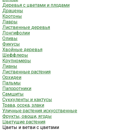
Деревья с цветами и плодами
Драцены
Кротоны
Лавры
Лиственные деревья
Лонгифолии
Оливы
Фикусы
Хвойные деревья
Шеффлеры
Крупномеры
Лианы
Лиственные растения
Орхидеи
Пальмы
Папоротники
Самшиты
Суккуленты и кактусы
Трава, осока, злаки
Уличные растения искусственные
Фрукты, овощи, ягоды
Цветущие растения
Цветы и ветви с цветами