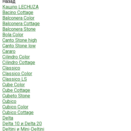
Назад
Кашпо LECHUZA
Bacino Cottage
Balconera Color
Balconera Cottage
Balconera Stone
Bola Color
Canto Stone high
Canto Stone low
Cararo
Cilindro Color
Cilindro Cottage
Classico
Classico Color
Classico LS
Cube Color
Cube Cottage
Cubeto Stone
Cubico
Cubico Color
Cubico Cottage
Delta
Delta 10 и Delta 20
Deltini и Mini-Deltini