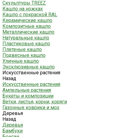
Скульптуры TREEZ
Кашпо на ножках
Кашпо с покраской RAL
Керамические кашпо
Композитные кашпо
Металлические кашпо
Натуральные кашпо
Пластиковые кашпо
Плетеные кашпо
Подвесные кашпо
Уличные кашпо
Эксклюзивные кашпо
Искусственные растения
Назад
Искусственные растения
Ампельные растения
Букеты и композиции
Ветки, листья, корни, коряги
Газонные коврики и мох
Деревья
Назад
Деревья
Бамбуки
Бонсаи