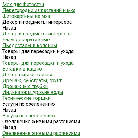
Мох для фитостен
Перегородки из растений и мха
Фитокартины из мха
Декор и предметы интерьера
Назад
Декор и предметы интерьера
Вазы декоративные
Пьедесталы и колонны
Товары для пересадки и ухода
Назад
Товары для пересадки и ухода
Вставки в кашпо
Декоративная галька
Дренаж, субстраты, грунт
Дренажные трубки
Индикаторы уровня воды
Технические горшки
Услуги по озеленению
Назад
Услуги по озеленению
Озеленение живыми растениями
Назад
Озеленение живыми растениями