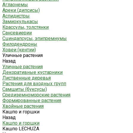
Аглаонемы
Ареки (дипсисы)
Аспидистры
Замиокулькасы
Крассулы, толстянки
Сансевиерии
Сциндапсусы, эпипремнумы
Филодендроны
Ховеи (кентии)
Уличные растения
Назад
Уличные растения
Декоративные кустарники
Лиственные деревья
Растения для входных групп
Самшиты (буксусы)
Средиземноморские растения
Формированные растения
Хвойные растения
Кашпо и горшки
Назад
Кашпо и горшки
Кашпо LECHUZA