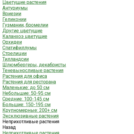
Цветущие растения
Антуриумы
Вриезии
Геликонии
Гузмании, бромелии
Другие цветущие
Каланхоэ цветущие
Орхидеи
Спатифиллумы
Стрелиции
Тилландсии
Шлюмбергеры, декабристы
Теневыносливые растения
Растения для офиса
Растения для ресторана
Маленькие: до 50 см
Небольшие: 50-95 см
Средние: 100-145 см
Большие: 150-195 см
Крупномерные: 200+ см
Эксклюзивные растения
Неприхотливые растения
Назад
Неприхотливые растения