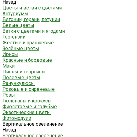
Назад
Цветы и ветви с цветами
Антуриумы
Бегонии, герани, петунии
Белые цветы
Ветки с цветами и ягодами
Гортензии
Жёлтые и оранжевые
Зелёные цветы
Ирисы
Красные и бордовые
Маки
Пионы и георгины
Полевые цветы
Ранункулюсы
Розовые и сиреневые
Розы
Тюльпаны и крокусы
Фиолетовые и голубые
Экзотические цветы
Фитомодули
Вертикальное озеленение
Назад
Вертикальное озеленение