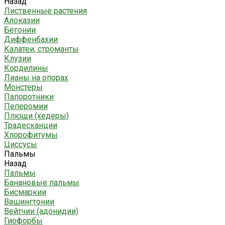
Назад
Лиственные растения
Алоказии
Бегонии
Диффенбахии
Калатеи, строманты
Клузии
Кордилины
Лианы на опорах
Монстеры
Папоротники
Пеперомии
Плющи (хедеры)
Традесканции
Хлорофитумы
Циссусы
Пальмы
Назад
Пальмы
Банановые пальмы
Бисмаркии
Вашингтонии
Вейтчии (адонидии)
Гиофорбы