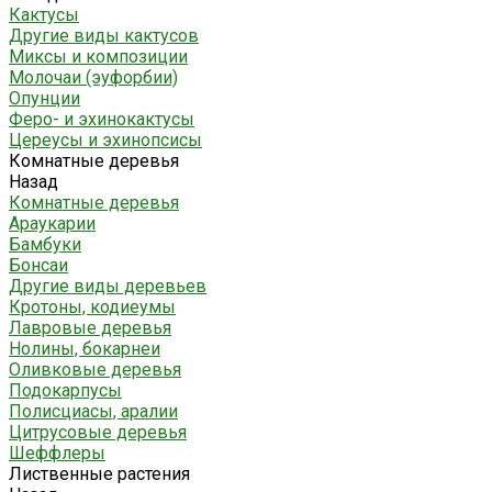
Кактусы
Другие виды кактусов
Миксы и композиции
Молочаи (эуфорбии)
Опунции
Феро- и эхинокактусы
Цереусы и эхинопсисы
Комнатные деревья
Назад
Комнатные деревья
Араукарии
Бамбуки
Бонсаи
Другие виды деревьев
Кротоны, кодиеумы
Лавровые деревья
Нолины, бокарнеи
Оливковые деревья
Подокарпусы
Полисциасы, аралии
Цитрусовые деревья
Шеффлеры
Лиственные растения