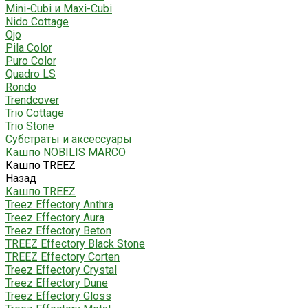
Mini-Cubi и Maxi-Cubi
Nido Cottage
Ojo
Pila Color
Puro Color
Quadro LS
Rondo
Trendcover
Trio Cottage
Trio Stone
Субстраты и аксессуары
Кашпо NOBILIS MARCO
Кашпо TREEZ
Назад
Кашпо TREEZ
Treez Effectory Anthra
Treez Effectory Aura
Treez Effectory Beton
TREEZ Effectory Black Stone
TREEZ Effectory Corten
Treez Effectory Crystal
Treez Effectory Dune
Treez Effectory Gloss