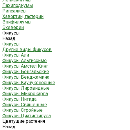
Пахиподиумы
Рипсалисы
Хавортии, гастерии
Эпифиллумы
Эхеверии
Фикусы
Назад
Фикусы
Другие виды фикусов
Фикусы Али
Фикусы Альтиссимо
Фикусы Амстел Кинг
Фикусы Бенгальские
Фикусы Бенджамина
Фикусы Каучуконосные
Фикусы Лировидные
Фикусы Микрокарпа
Фикусы Нитида
Фикусы Священные
Фикусы Стройные
Фикусы Циатистипула
Цветущие растения
Назад