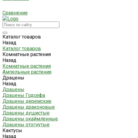
Сравнение
Каталог товаров
Назад
Каталог товаров
Комнатные растения
Назад
Комнатные растения
Ампельные растения
Драцены
Назад
Драцены
Драцены Годсефа
Драцены деремские
Драцены драконовые
Драцены душистые
Драцены окаймлённые
Драцены отогнутые
Кактусы
Назад