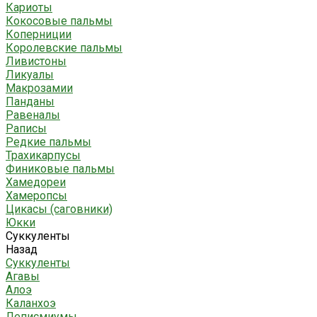
Кариоты
Кокосовые пальмы
Коперниции
Королевские пальмы
Ливистоны
Ликуалы
Макрозамии
Панданы
Равеналы
Раписы
Редкие пальмы
Трахикарпусы
Финиковые пальмы
Хамедореи
Хамеропсы
Цикасы (саговники)
Юкки
Суккуленты
Назад
Суккуленты
Агавы
Алоэ
Каланхоэ
Леписмиумы